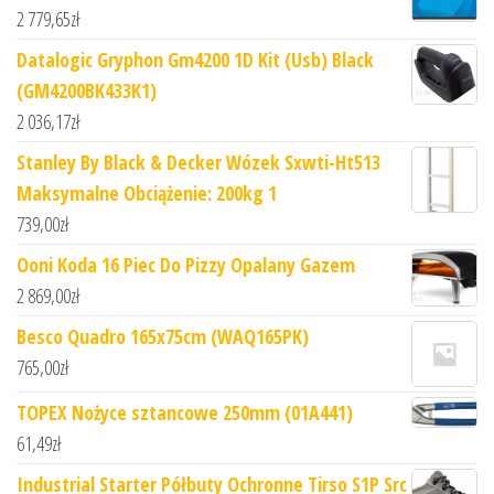
2 779,65
zł
Datalogic Gryphon Gm4200 1D Kit (Usb) Black
(GM4200BK433K1)
2 036,17
zł
Stanley By Black & Decker Wózek Sxwti-Ht513
Maksymalne Obciążenie: 200kg 1
739,00
zł
Ooni Koda 16 Piec Do Pizzy Opalany Gazem
2 869,00
zł
Besco Quadro 165x75cm (WAQ165PK)
765,00
zł
TOPEX Nożyce sztancowe 250mm (01A441)
61,49
zł
Industrial Starter Półbuty Ochronne Tirso S1P Src