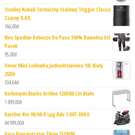
Stanley Kubek Termiczny Stalowy Trigger Classic
Czarny 0.47L
166,00
zł
Neo Spodnie Robocze Do Pasa 100% Bawełna Xxl
Pasek
95,00
zł
Vevor Mini Lodówka Jednodrzwiowa 10L Biały
25Db
334,64
zł
Kerkmann Biurko Artline 120X80 Cm Białe
1 499,00
zł
Karcher Km 90/60 R Lpg Adv 1.047-304.0
44 999,00
zł
Vaco Koncentrator Tlenu TLEN90