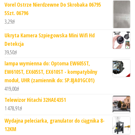
Vorel Ostrze Nierdzewne Do Skrobaka 06795
5Szt. 06796
3,29
zł
Ukryta Kamera Szpiegowska Mini Wifi Hd
Detekcja
39,50
zł
lampa wymienna do: Optoma EW605ST,
EW610ST, EX605ST, EX610ST - kompatybilny
moduł, UHR (zamiennik do: SP.8JA01GC01)
419,00
zł
Telewizor Hitachi 32HAE4351
1 478,91
zł
Wydajna peleciarka, granulator do ciągnika 8-
12KM