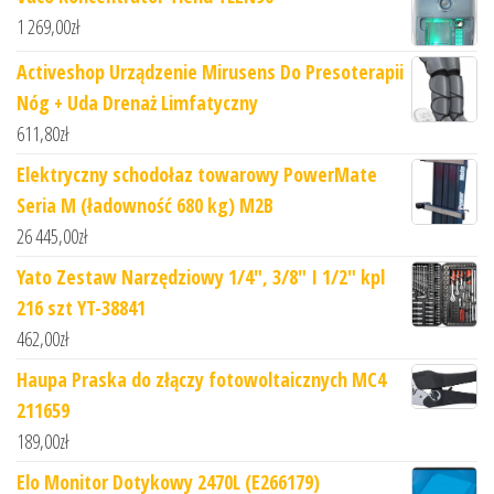
1 269,00
zł
Activeshop Urządzenie Mirusens Do Presoterapii
Nóg + Uda Drenaż Limfatyczny
611,80
zł
Elektryczny schodołaz towarowy PowerMate
Seria M (ładowność 680 kg) M2B
26 445,00
zł
Yato Zestaw Narzędziowy 1/4", 3/8" I 1/2" kpl
216 szt YT-38841
462,00
zł
Haupa Praska do złączy fotowoltaicznych MC4
211659
189,00
zł
Elo Monitor Dotykowy 2470L (E266179)