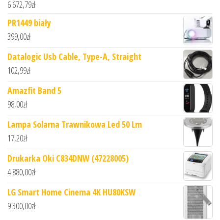
6 672,79
zł
PR1449 biały
399,00
zł
Datalogic Usb Cable, Type-A, Straight
102,99
zł
Amazfit Band 5
98,00
zł
Lampa Solarna Trawnikowa Led 50 Lm
17,20
zł
Drukarka Oki C834DNW (47228005)
4 880,00
zł
LG Smart Home Cinema 4K HU80KSW
9 300,00
zł