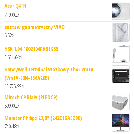
Acer QH11
719,00
zł
zestaw geometryczny VIVO
6,52
zł
HSK 1.04 1002104RKB1KB5
3 654,64
zł
Honeywell Terminal Wózkowy Thor Vm1A
(Vm1A-L0N-1B6A20E)
13 725,99
zł
Mitech C9 Biały (PLEDC9)
699,00
zł
Monitor Philips 23,8" (242E1GAEZ00)
740,48
zł