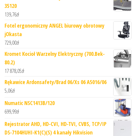
35120
139,76
zł
Fotel ergonomiczny ANGEL biurowy obrotowy
jOkasta
729,00
zł
Kromet Kocioł Warzelny Elektryczny (700.Bek-
80.2)
17 878,05
zł
Rękawice Ardonsafety/Brad 06/Xs 06 A5016/06
5,06
zł
Numatic NSC1413B/120
699,99
zł
Rejestrator AHD, HD-CVI, HD-TVI, CVBS, TCP/IP
DS-7104HUHI-K1(C)(S) 4 kanały Hikvision