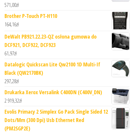
571,00
zł
Brother P-Touch PT-H110
164,16
zł
DeWalt PB921.22.23-QZ osłona gumowa do
DCF921, DCF922, DCF923
61,97
zł
Datalogic Quickscan Lite Qw2100 1D Multi-If
Black (QW2170BK)
297,28
zł
Drukarka Xerox Versalink C400DN (C400V_DN)
2 919,32
zł
Evolis Primacy 2 Simplex Go Pack Single Sided 12
Dots/Mm (300 Dpi) Usb Ethernet Red
(PM2SGP2E)