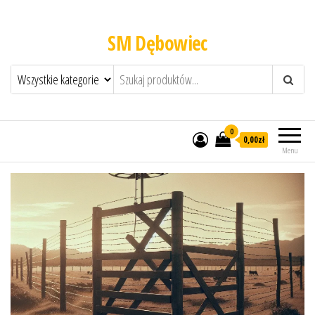
SM Dębowiec
0
0,00zł
Menu