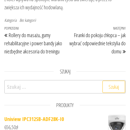
zwiększa ich wydajność hodowlaną.
Kategoria
Bez kategorii
Nawigacja wpisu
Poprzedni wpis
POPRZEDNI
NASTĘPNY
Na
Rollery do masażu, gumy
Firanki do pokoju chłopca – jak
rehabilitacyjne i power bandy jako
wybrać odpowiednie tekstylia do
niezbędne akcesoria do treningu
domu
SZUKAJ
Szukaj:
PRODUKTY
Uniview IPC312SB-ADF28K-I0
656,50
zł