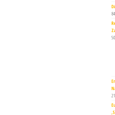
D
84
R
Z
50
E
N
21
E
,