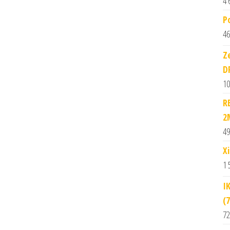
4 
P
46
Z
D
10
R
2
49
X
1 
I
(
72