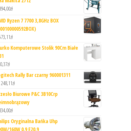
iła Makita 2712
894,00
zł
MD Ryzen 7 7700 3,8GHz BOX
100100000592BOX)
573,11
zł
iurko Komputerowe Stolik 90Cm Białe
31
0,37
zł
ogitech Rally Bar czarny 960001311
 248,11
zł
rzesło Biurowe P&C 3B10Crp
eimnobrązowy
834,00
zł
hilips Oryginalna Bańka Uhp
90W/160W 0.9 E20.9