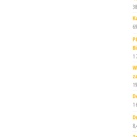
38
Ka
69
P
Bi
1 
W
z
19
D
1 
D
8,