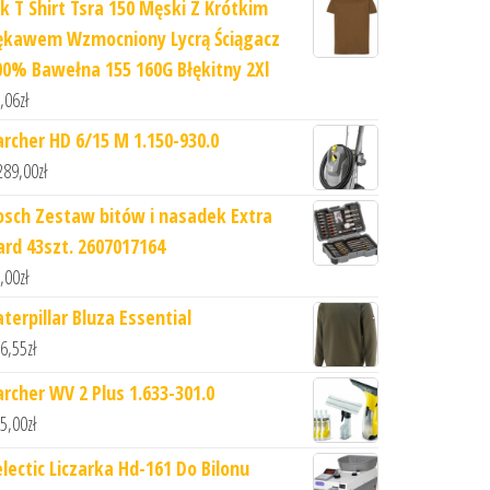
hk T Shirt Tsra 150 Męski Z Krótkim
ękawem Wzmocniony Lycrą Ściągacz
00% Bawełna 155 160G Błękitny 2Xl
,06
zł
archer HD 6/15 M 1.150-930.0
289,00
zł
osch Zestaw bitów i nasadek Extra
ard 43szt. 2607017164
,00
zł
terpillar Bluza Essential
6,55
zł
archer WV 2 Plus 1.633-301.0
5,00
zł
electic Liczarka Hd-161 Do Bilonu