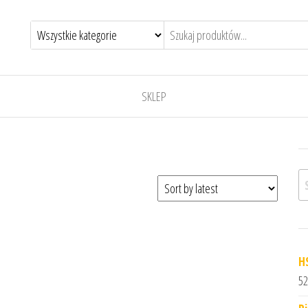
SKLEP
Sz
H
52