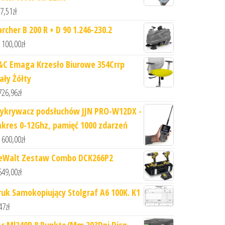
7,51
zł
rcher B 200 R + D 90 1.246-230.2
 100,00
zł
&C Emaga Krzesło Biurowe 354Crrp
ały Żółty
726,96
zł
ykrywacz podsłuchów JJN PRO-W12DX -
akres 0-12Ghz, pamięć 1000 zdarzeń
 600,00
zł
eWalt Zestaw Combo DCK266P2
649,00
zł
ruk Samokopiujący Stolgraf A6 100K. K1
47
zł