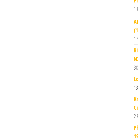
P
1 
A
(
1 
B
N
30
L
13
K
C
2 
P
1