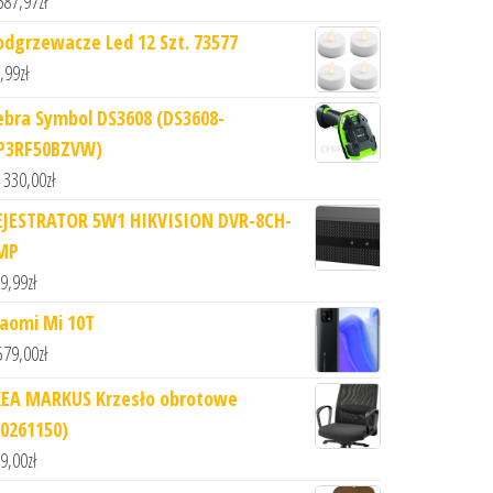
687,97
zł
odgrzewacze Led 12 Szt. 73577
,99
zł
ebra Symbol DS3608 (DS3608-
P3RF50BZVW)
 330,00
zł
EJESTRATOR 5W1 HIKVISION DVR-8CH-
MP
9,99
zł
iaomi Mi 10T
579,00
zł
KEA MARKUS Krzesło obrotowe
70261150)
9,00
zł