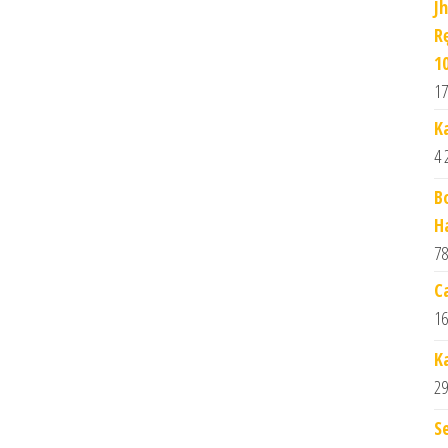
J
R
1
17
K
4 
B
H
78
Ca
16
K
29
S