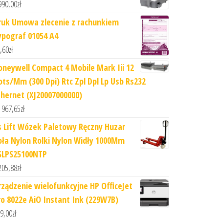
990,00
zł
ruk Umowa zlecenie z rachunkiem
ypograf 01054 A4
,60
zł
oneywell Compact 4 Mobile Mark Iii 12
ots/Mm (300 Dpi) Rtc Zpl Dpl Lp Usb Rs232
thernet (XJ20007000000)
 967,65
zł
s Lift Wózek Paletowy Ręczny Huzar
oła Nylon Rolki Nylon Widły 1000Mm
SLPS25100NTP
205,88
zł
rządzenie wielofunkcyjne HP OfficeJet
ro 8022e AiO Instant Ink (229W7B)
9,00
zł