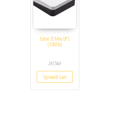
Eaton 3S Mini UPS
(3SM36)
267,54
zł
Sprawdź sam