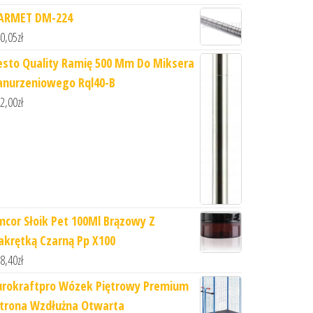
ARMET DM-224
0,05
zł
esto Quality Ramię 500 Mm Do Miksera
anurzeniowego Rql40-B
2,00
zł
mcor Słoik Pet 100Ml Brązowy Z
akrętką Czarną Pp X100
8,40
zł
urokraftpro Wózek Piętrowy Premium
Strona Wzdłużna Otwarta