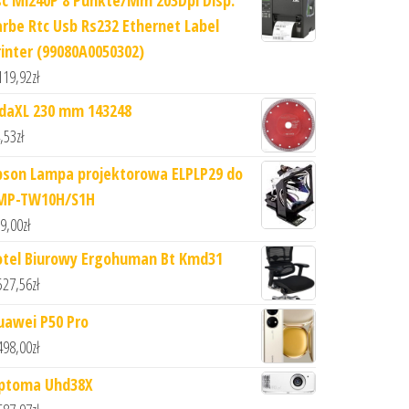
sc Ml240P 8 Punkte/Mm 203Dpi Disp.
arbe Rtc Usb Rs232 Ethernet Label
rinter (99080A0050302)
119,92
zł
idaXL 230 mm 143248
,53
zł
pson Lampa projektorowa ELPLP29 do
MP-TW10H/S1H
9,00
zł
otel Biurowy Ergohuman Bt Kmd31
527,56
zł
uawei P50 Pro
498,00
zł
ptoma Uhd38X