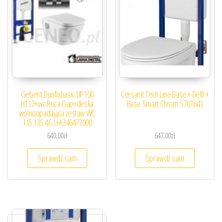
Geberit Duofixbasic UP100
Cersanit Tech Line Base + Delfi +
H112+wc Roca Gap+deska
Base Smart Chrom S701641
wolnoopadająca zestaw WC
115.135.46.1+A346477000
640,00
zł
647,00
zł
Sprawdź sam
Sprawdź sam