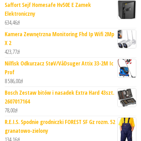
Saffort Sejf Homesafe Hv50E E Zamek
Elektroniczny
634,46
zł
Kamera Zewnętrzna Monitoring Fhd Ip Wifi 2Mp
X 2
423,77
zł
Nilfisk Odkurzacz StøV/VåDsuger Attix 33-2M Ic
Prof
8 586,00
zł
Bosch Zestaw bitów i nasadek Extra Hard 43szt.
2607017164
78,00
zł
R.E.I.S. Spodnie grodniczki FOREST SF Gz rozm. 52
granatowo-zielony
134,16
zł