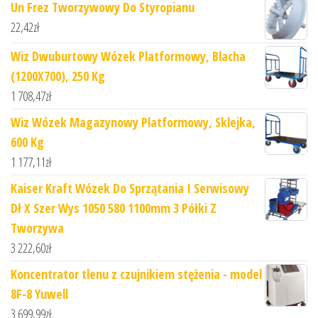
Un Frez Tworzywowy Do Styropianu
22,42
zł
Wiz Dwuburtowy Wózek Platformowy, Blacha
(1200X700), 250 Kg
1 708,47
zł
Wiz Wózek Magazynowy Platformowy, Sklejka,
600 Kg
1 177,11
zł
Kaiser Kraft Wózek Do Sprzątania I Serwisowy
Dł X Szer Wys 1050 580 1100mm 3 Półki Z
Tworzywa
3 222,60
zł
Koncentrator tlenu z czujnikiem stężenia - model
8F-8 Yuwell
3 699,99
zł