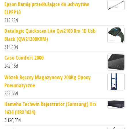
Epson Ramię przedłużające do uchwytów
ELPFP13
315,22
zł
Datalogic Quickscan Lite Qw2100 Rm 1D Usb
Black (QW2120BKRM)
314,30
zł
Caso Comfort 2000
242,16
zł
Wózek Ręczny Magazynowy 200Kg Opony
Pneumatyczne
395,66
zł
Hanwha Techwin Rejestrator (Samsung) Hrx
1634 (HRX1634)
3 120,00
zł