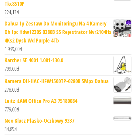
Tkc8510P
224,13
zł
Dahua Ip Zestaw Do Monitoringu Na 4 Kamery
Dh Ipc Hdw1230S 0280B S5 Rejestrator Nvr2104Hs
4Ks2 Dysk Wd Purple 4Tb
1 939,00
zł
Karcher SE 4001 1.081-130.0
799,00
zł
Kamera DH-HAC-HFW1500TP-0280B 5Mpx Dahua
278,00
zł
Leitz iLAM Office Pro A3 75180084
779,00
zł
Neo Klucz Płasko-Oczkowy 9337
34,85
zł