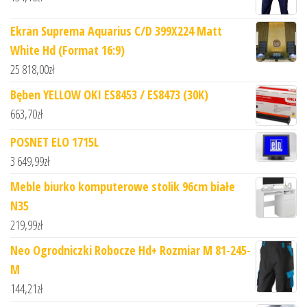
Ekran Suprema Aquarius C/D 399X224 Matt
White Hd (Format 16:9)
25 818,00
zł
Bęben YELLOW OKI ES8453 / ES8473 (30K)
663,70
zł
POSNET ELO 1715L
3 649,99
zł
Meble biurko komputerowe stolik 96cm białe
N35
219,99
zł
Neo Ogrodniczki Robocze Hd+ Rozmiar M 81-245-
M
144,21
zł