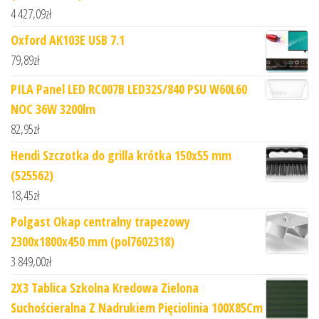
4 427,09
zł
Oxford AK103E USB 7.1
79,89
zł
PILA Panel LED RC007B LED32S/840 PSU W60L60
NOC 36W 3200lm
82,95
zł
Hendi Szczotka do grilla krótka 150x55 mm
(525562)
18,45
zł
Polgast Okap centralny trapezowy
2300x1800x450 mm (pol7602318)
3 849,00
zł
2X3 Tablica Szkolna Kredowa Zielona
Suchościeralna Z Nadrukiem Pięciolinia 100X85Cm