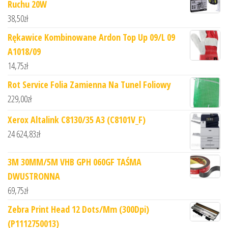
Ruchu 20W
38,50
zł
Rękawice Kombinowane Ardon Top Up 09/L 09
A1018/09
14,75
zł
Rot Service Folia Zamienna Na Tunel Foliowy
229,00
zł
Xerox Altalink C8130/35 A3 (C8101V_F)
24 624,83
zł
3M 30MM/5M VHB GPH 060GF TAŚMA
DWUSTRONNA
69,75
zł
Zebra Print Head 12 Dots/Mm (300Dpi)
(P1112750013)