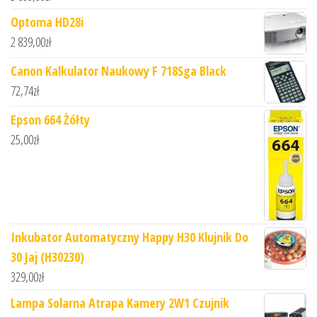
Optoma HD28i
2 839,00
zł
Canon Kalkulator Naukowy F 718Sga Black
72,74
zł
Epson 664 Żółty
25,00
zł
Inkubator Automatyczny Happy H30 Klujnik Do
30 Jaj (H30230)
329,00
zł
Lampa Solarna Atrapa Kamery 2W1 Czujnik