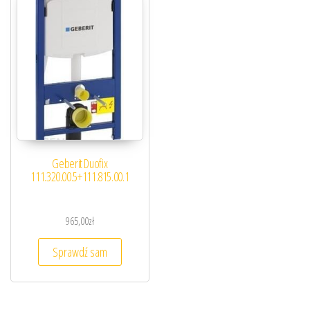
Geberit Duofix
111.320.00.5+111.815.00.1
965,00
zł
Sprawdź sam