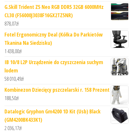
G.Skill Trident Z5 Neo RGB DDR5 32GB 6000MHz
CL30 (F56000J3038F16GX2TZ5NR)
878,07
zł
Fotel Ergonomiczny Deal (Kółka Do Parkietów
Tkanina Na Siedzisku)
1 438,00
zł
IB 10/8 L2P Urządzenie do czyszczenia suchym
lodem
58 010,49
zł
Kombinezon Dziecięcy pszczelarski r. 158 Prezent
188,50
zł
Datalogic Gryphon Gm4200 1D Kit (Usb) Black
(GM4200BK433K1)
2 036,17
zł