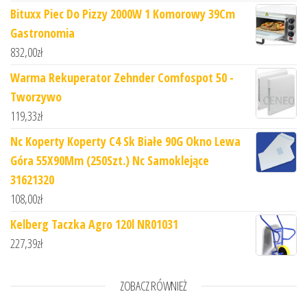
Bituxx Piec Do Pizzy 2000W 1 Komorowy 39Cm
Gastronomia
832,00
zł
Warma Rekuperator Zehnder Comfospot 50 -
Tworzywo
119,33
zł
Nc Koperty Koperty C4 Sk Białe 90G Okno Lewa
Góra 55X90Mm (250Szt.) Nc Samoklejące
31621320
108,00
zł
Kelberg Taczka Agro 120l NR01031
227,39
zł
ZOBACZ RÓWNIEŻ