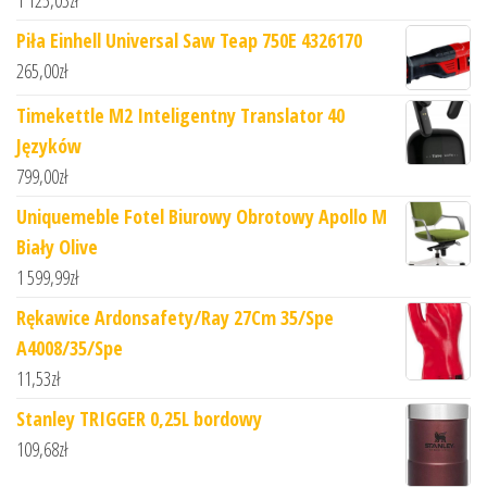
1 125,03
zł
Piła Einhell Universal Saw Teap 750E 4326170
265,00
zł
Timekettle M2 Inteligentny Translator 40
Języków
799,00
zł
Uniquemeble Fotel Biurowy Obrotowy Apollo M
Biały Olive
1 599,99
zł
Rękawice Ardonsafety/Ray 27Cm 35/Spe
A4008/35/Spe
11,53
zł
Stanley TRIGGER 0,25L bordowy
109,68
zł