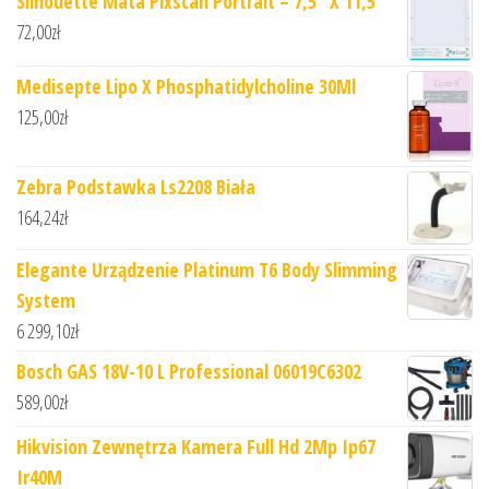
Silhouette Mata Pixscan Portrait – 7,5” X 11,5”
72,00
zł
Medisepte Lipo X Phosphatidylcholine 30Ml
125,00
zł
Zebra Podstawka Ls2208 Biała
164,24
zł
Elegante Urządzenie Platinum T6 Body Slimming
System
6 299,10
zł
Bosch GAS 18V-10 L Professional 06019C6302
589,00
zł
Hikvision Zewnętrza Kamera Full Hd 2Mp Ip67
Ir40M