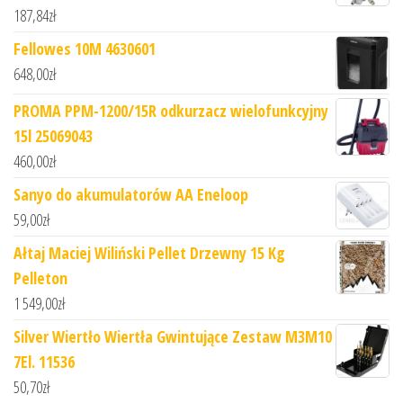
187,84
zł
Fellowes 10M 4630601
648,00
zł
PROMA PPM-1200/15R odkurzacz wielofunkcyjny
15l 25069043
460,00
zł
Sanyo do akumulatorów AA Eneloop
59,00
zł
Ałtaj Maciej Wiliński Pellet Drzewny 15 Kg
Pelleton
1 549,00
zł
Silver Wiertło Wiertła Gwintujące Zestaw M3M10
7El. 11536
50,70
zł