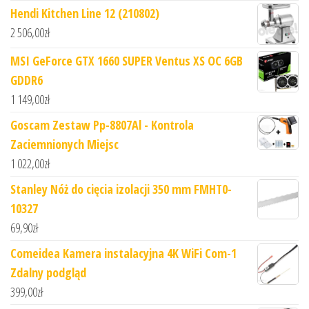
Hendi Kitchen Line 12 (210802)
2 506,00
zł
MSI GeForce GTX 1660 SUPER Ventus XS OC 6GB
GDDR6
1 149,00
zł
Goscam Zestaw Pp-8807Al - Kontrola
Zaciemnionych Miejsc
1 022,00
zł
Stanley Nóż do cięcia izolacji 350 mm FMHT0-
10327
69,90
zł
Comeidea Kamera instalacyjna 4K WiFi Com-1
Zdalny podgląd
399,00
zł