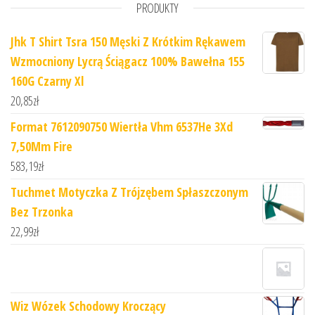
PRODUKTY
Jhk T Shirt Tsra 150 Męski Z Krótkim Rękawem
Wzmocniony Lycrą Ściągacz 100% Bawełna 155
160G Czarny Xl
20,85
zł
Format 7612090750 Wiertła Vhm 6537He 3Xd
7,50Mm Fire
583,19
zł
Tuchmet Motyczka Z Trójzębem Spłaszczonym
Bez Trzonka
22,99
zł
Wiz Wózek Schodowy Kroczący