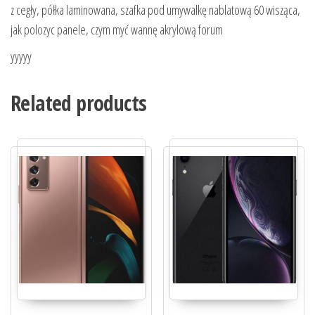
z cegły, półka laminowana, szafka pod umywalkę nablatową 60 wisząca,
jak polozyc panele, czym myć wannę akrylową forum
yyyyy
Related products