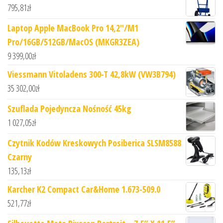
795,81
zł
Laptop Apple MacBook Pro 14,2"/M1
Pro/16GB/512GB/MacOS (MKGR3ZEA)
9 399,00
zł
Viessmann Vitoladens 300-T 42,8kW (VW3B794)
35 302,00
zł
Szuflada Pojedyncza Nośność 45kg
1 027,05
zł
Czytnik Kodów Kreskowych Posiberica SLSM8588
Czarny
135,13
zł
Karcher K2 Compact Car&Home 1.673-509.0
521,77
zł