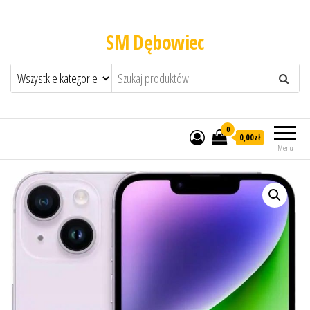
SM Dębowiec
0
0,00zł
Menu