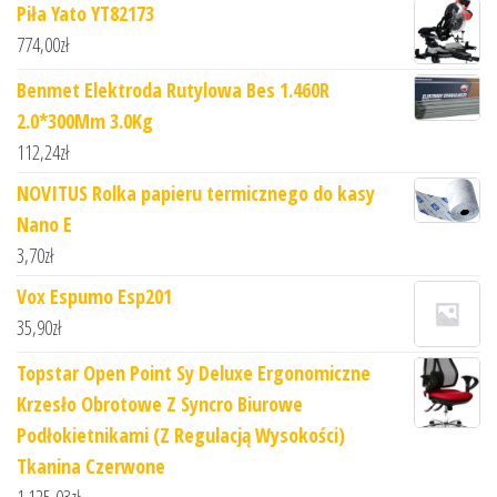
Piła Yato YT82173
774,00
zł
Benmet Elektroda Rutylowa Bes 1.460R
2.0*300Mm 3.0Kg
112,24
zł
NOVITUS Rolka papieru termicznego do kasy
Nano E
3,70
zł
Vox Espumo Esp201
35,90
zł
Topstar Open Point Sy Deluxe Ergonomiczne
Krzesło Obrotowe Z Syncro Biurowe
Podłokietnikami (Z Regulacją Wysokości)
Tkanina Czerwone