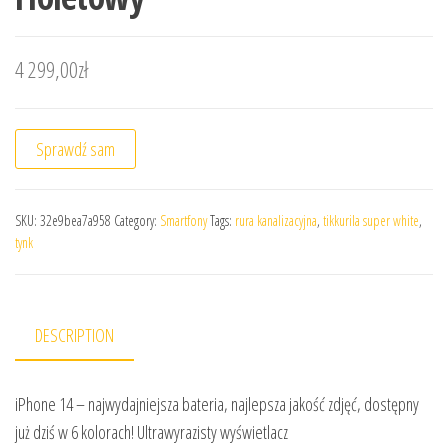
4 299,00
zł
Sprawdź sam
SKU:
32e9bea7a958
Category:
Smartfony
Tags:
rura kanalizacyjna
,
tikkurila super white
,
tynk
DESCRIPTION
iPhone 14 – najwydajniejsza bateria, najlepsza jakość zdjęć, dostępny
już dziś w 6 kolorach! Ultrawyrazisty wyświetlacz