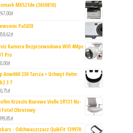
exmark MX521de (36S0810)
267,00
zł
iewsonic Pa503X
858,62
zł
zviz Kamera Bezprzewodowa Wifi 4Mpx
3T Pro
0,00
zł
sp Anw060 230 Tarcza + Uchwyt Hełm
k2 3 7
0,75
zł
rofim Krzesło Biurowe Violle Sfl131 Nx-
0 Fotel Obrotowy
099,85
zł
iskars - Odchwaszczacz QuikFit 139970