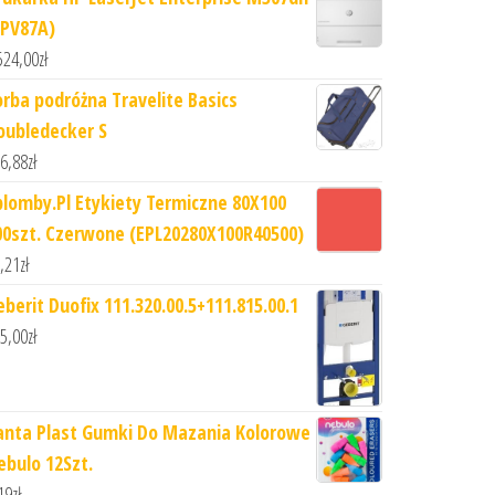
1PV87A)
524,00
zł
orba podróżna Travelite Basics
oubledecker S
6,88
zł
plomby.Pl Etykiety Termiczne 80X100
00szt. Czerwone (EPL20280X100R40500)
,21
zł
eberit Duofix 111.320.00.5+111.815.00.1
5,00
zł
anta Plast Gumki Do Mazania Kolorowe
ebulo 12Szt.
19
zł