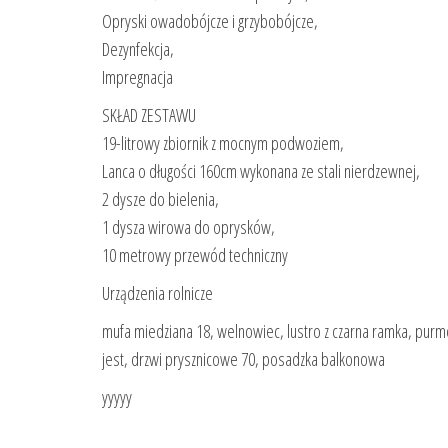
Opryski owadobójcze i grzybobójcze,
Dezynfekcja,
Impregnacja
SKŁAD ZESTAWU
19-litrowy zbiornik z mocnym podwoziem,
Lanca o długości 160cm wykonana ze stali nierdzewnej,
2 dysze do bielenia,
1 dysza wirowa do oprysków,
10 metrowy przewód techniczny
Urządzenia rolnicze
mufa miedziana 18, welnowiec, lustro z czarna ramka, purm
jest, drzwi prysznicowe 70, posadzka balkonowa
yyyyy