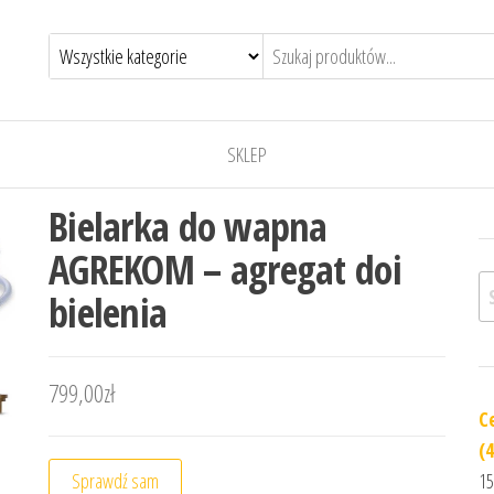
SKLEP
Bielarka do wapna
AGREKOM – agregat doi
Sz
bielenia
799,00
zł
C
(
Sprawdź sam
15