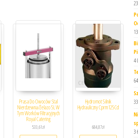
23
P
O
13
B
P
4 
T
64
S
Prasa Do Owoców Stal
Hydromot Silnik
33
Nierdzewna/Żelazo 5L W
Hydrauliczny Cprm125Cd
Tym Worków Filtracyjnych
N
Royal Catering
s
533,61
zł
684,87
zł
3 