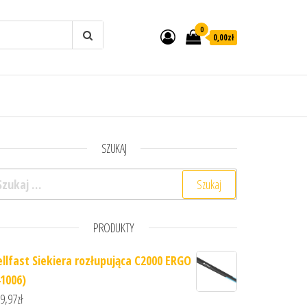
0
0,00zł
SZUKAJ
ukaj:
PRODUKTY
ellfast Siekiera rozłupująca C2000 ERGO
41006)
9,97
zł