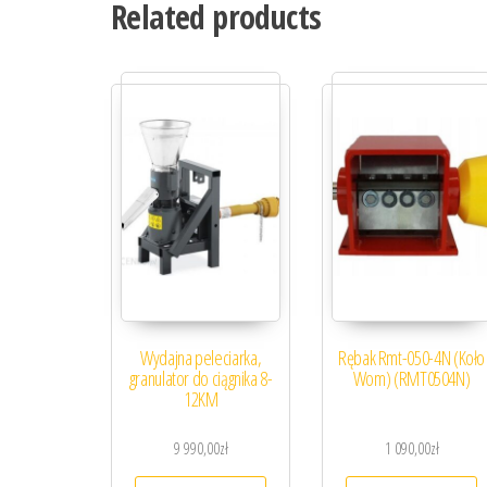
Related products
Wydajna peleciarka,
Rębak Rmt-050-4N (Koło
granulator do ciągnika 8-
Wom) (RMT0504N)
12KM
9 990,00
zł
1 090,00
zł