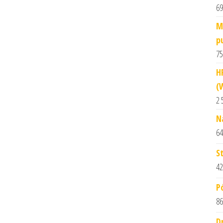
69
M
p
75
H
(
2 
N
64
S
42
P
86
D