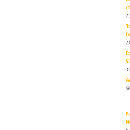
(
2 
T
D
23
E
5
31
G
96
P
N
6,