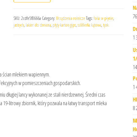
N
76
SKU:
2cdfe5f8666a
Category:
Urządzenia rolnicze
Tags:
folia w płynie
,
jastrych
,
lakier do drewna
,
płyty karton gips
,
szlifierka kątowa
,
tynk
D
1 
U
1
14
ia ścian mlekiem wapiennym.
P
fekcyjnych w pomieszczeniach gospodarskich.
1 
 długiej lancy wykonanej ze stali nierdzewnej. Średni czas
H
 19-litrowy zbiornik, który pozwala na łatwy transport mleka
8 
M
H