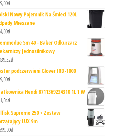
9,00
zł
olski Nowy Pojemnik Na Śmieci 120L
dpady Mieszane
4,00
zł
iemmedue Sm 40 - Baker Odkurzacz
iekarniczy Jednosilnikowy
039,32
zł
ester podczerwieni Glover IRD-1000
9,00
zł
zatkownica Hendi 8711369234310 1L 1 W
1,04
zł
ilfisk Supreme 250 + Zestaw
przątający LUX 9m
699,00
zł