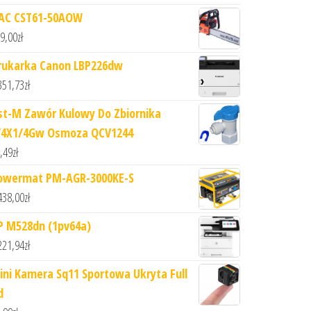
AC CST61-50AOW
9,00
zł
rukarka Canon LBP226dw
351,73
zł
st-M Zawór Kulowy Do Zbiornika
/4X1/4Gw Osmoza QCV1244
,49
zł
owermat PM-AGR-3000KE-S
438,00
zł
P M528dn (1pv64a)
221,94
zł
ini Kamera Sq11 Sportowa Ukryta Full
d