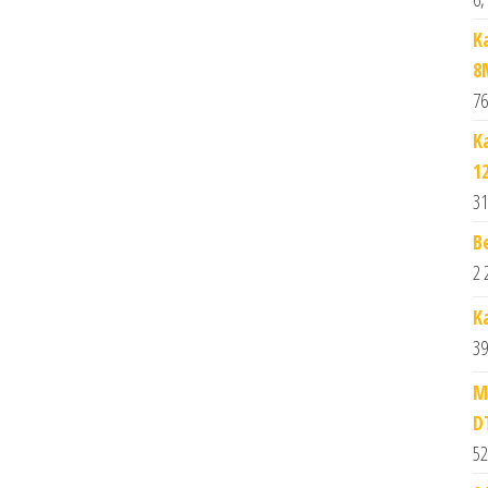
K
8
76
K
1
31
B
2 
K
39
M
D
52