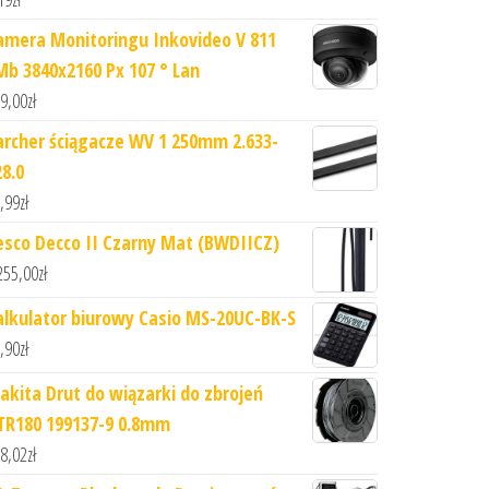
amera Monitoringu Inkovideo V 811
Mb 3840x2160 Px 107 ° Lan
9,00
zł
archer ściągacze WV 1 250mm 2.633-
28.0
,99
zł
esco Decco II Czarny Mat (BWDIICZ)
255,00
zł
alkulator biurowy Casio MS-20UC-BK-S
,90
zł
akita Drut do wiązarki do zbrojeń
TR180 199137-9 0.8mm
8,02
zł