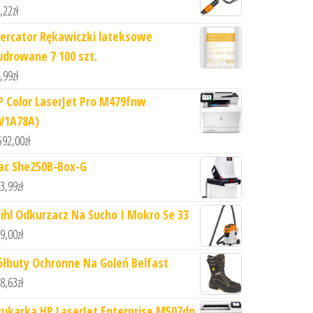
,22
zł
ercator Rękawiczki lateksowe
udrowane 7 100 szt.
,99
zł
P Color LaserJet Pro M479fnw
W1A78A)
592,00
zł
ac She250B-Box-G
3,99
zł
tihl Odkurzacz Na Sucho I Mokro Se 33
9,00
zł
ółbuty Ochronne Na Goleń Belfast
8,63
zł
rukarka HP LaserJet Enterprise M507dn