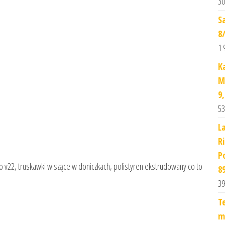
30
S
8
1 
K
M
9
53
L
R
Po
o v22, truskawki wiszące w doniczkach, polistyren ekstrudowany co to
8
39
T
m