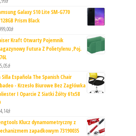
,99
zł
amsung Galaxy S10 Lite SM-G770
/128GB Prism Black
999,00
zł
aiser Kraft Otwarty Pojemnik
agazynowy Futura Z Polietylenu ,Poj.
,76L
5,05
zł
a Silla Española The Spanish Chair
ibadeo - Krzesło Biurowe Bez Zagłówka
liester I Oparcie Z Siatki Żółty 61x58
9
4,14
zł
engtools Klucz dynamometryczny z
echanizmem zapadkowym 73190035