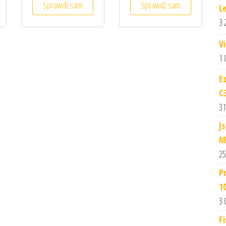
Sprawdź sam
Sprawdź sam
L
3 
V
1 
E
C
31
J
M
25
P
1
3 
F