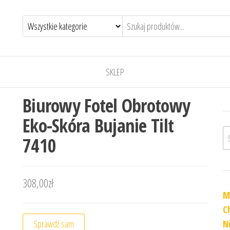
SKLEP
Biurowy Fotel Obrotowy
Eko-Skóra Bujanie Tilt
Sz
7410
308,00
zł
M
C
Sprawdź sam
N