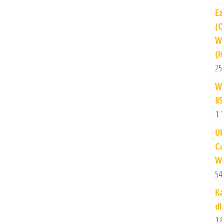
E
(
W
(
25
W
8
1 
U
C
W
54
K
d
1 