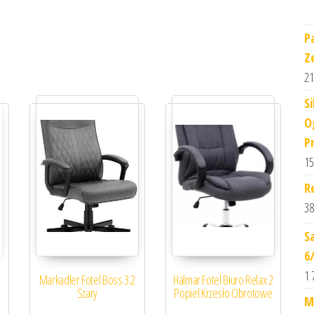
P
Z
21
S
O
P
15
R
38
S
6
1 
Markadler Fotel Boss 3.2
Halmar Fotel Biuro Relax 2
Szary
Popiel Krzesło Obrotowe
M