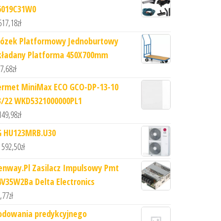
6019C31W0
617,18
zł
ózek Platformowy Jednoburtowy
kładany Platforma 450X700mm
7,68
zł
ermet MiniMax ECO GCO-DP-13-10
3/22 WKD5321000000PL1
149,98
zł
G HU123MRB.U30
 592,50
zł
enway.Pl Zasilacz Impulsowy Pmt
4V35W2Ba Delta Electronics
,77
zł
odowania predykcyjnego