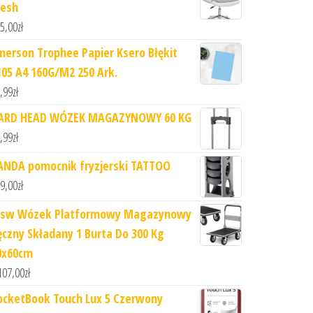
esh
5,00
zł
merson Trophee Papier Ksero Błękit
105 A4 160G/M2 250 Ark.
,99
zł
ARD HEAD WÓZEK MAGAZYNOWY 60 KG
,99
zł
ANDA pomocnik fryzjerski TATTOO
9,00
zł
sw Wózek Platformowy Magazynowy
ęczny Składany 1 Burta Do 300 Kg
0x60cm
107,00
zł
ocketBook Touch Lux 5 Czerwony