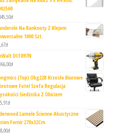
lus Zamykana Na Klucz 9 X A4 Kod:
902560
045,50
zł
anderole Na Banknoty Z Klejem
niwersalne 1000 Szt.
,67
zł
eWalt DCF897N
166,00
zł
ongmics (Top) Obg22B Krzesło Biurowe
brotowe Fotel Szefa Regulacja
ysokości Siedziska Z Obiciem
5,91
zł
iderwood Lamele Ścienne Akustyczne
esion Fornir 270x32Cm
8,00
zł