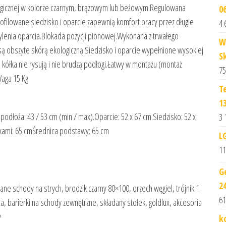
ologicznej w kolorze czarnym, brązowym lub beżowym.Regulowana
0
filowane siedzisko i oparcie zapewnią komfort pracy przez długie
4 
ylenia oparcia.Blokada pozycji pionowej.Wykonana z trwałego
W
ą obszyte skórą ekologiczną.Siedzisko i oparcie wypełnione wysokiej
S
kółka nie rysują i nie brudzą podłogi.Łatwy w montażu (montaż
75
Waga 15 Kg
T
1
odłoża: 43 / 53 cm (min / max).Oparcie: 52 x 67 cm.Siedzisko: 52 x
3 
ikami: 65 cmŚrednica podstawy: 65 cm
L
11
G
2
ne schody na strych, brodzik czarny 80×100, orzech węgiel, trójnik 1
61
a, barierki na schody zewnętrzne, składany stołek, goldlux, akcesoria
y
k