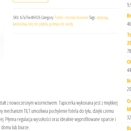
9,
B
SKU:
b7a76e4fe926
Category:
Fotele i krzesła biurowe
Tags:
castoraa
,
46
kastorama
,
klej do płytek
,
pompa do wody
T
2
78
O
44
N
20
O
ształt z nowoczesnym wzornictwem. Tapicerka wykonana jest z miękkiej
M 
y mechanizm TILT umożliwia pochylenie fotela do tyłu, dzięki czemu
32
ej. Płynna regulacja wysokości oraz idealnie wyprofilowane oparcie i
w domu lub biurze.
B