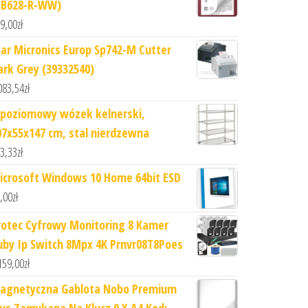
PB628-R-WW)
9,00
zł
tar Micronics Europ Sp742-M Cutter
ark Grey (39332540)
083,54
zł
-poziomowy wózek kelnerski,
07x55x147 cm, stal nierdzewna
3,33
zł
icrosoft Windows 10 Home 64bit ESD
,00
zł
rotec Cyfrowy Monitoring 8 Kamer
uby Ip Switch 8Mpx 4K Prnvr08T8Poes
159,00
zł
agnetyczna Gablota Nobo Premium