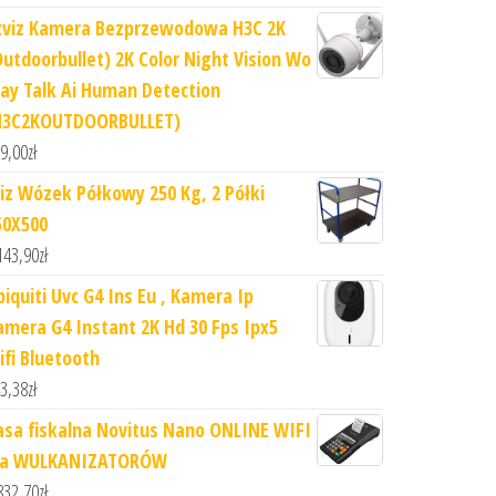
zviz Kamera Bezprzewodowa H3C 2K
Outdoorbullet) 2K Color Night Vision Wo
ay Talk Ai Human Detection
H3C2KOUTDOORBULLET)
9,00
zł
iz Wózek Półkowy 250 Kg, 2 Półki
50X500
143,90
zł
biquiti Uvc G4 Ins Eu , Kamera Ip
amera G4 Instant 2K Hd 30 Fps Ipx5
ifi Bluetooth
3,38
zł
asa fiskalna Novitus Nano ONLINE WIFI
la WULKANIZATORÓW
832,70
zł