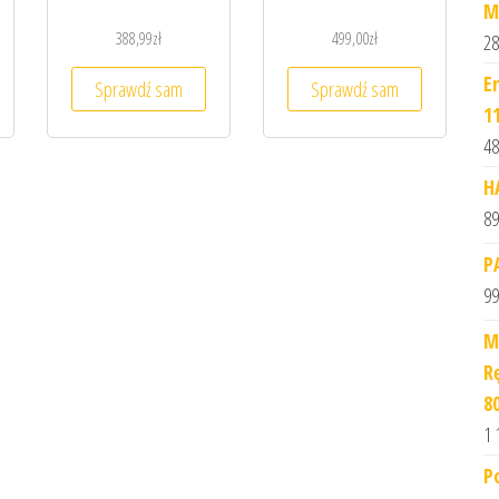
M
388,99
zł
499,00
zł
28
E
Sprawdź sam
Sprawdź sam
1
48
H
89
P
99
M
R
8
1 
P