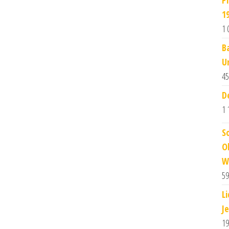
P
1
1 
B
U
45
D
1 
S
O
W
59
L
J
19