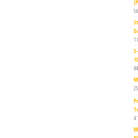
(
56
S
D
1 
5
1
84
M
25
P
T
4 
M