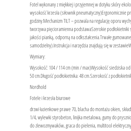
Fotel wykonany z miękkiej i przyjemnej w dotyku skóry ek
wysokość krzesła (siłownik pneumatyczny)Ergonomicznie pro
godziny.Mechanizm TILT – pozwala na regulację oporu wych
tworzywa pięcioramienna podstawaSzerokie podłokietniki s
jakości pianką, odporną na odkształcenia.Trwałe gumowane 
samodzielny).Instrukcja i narzędzia znajdują się w zestawie
Wymiary:
Wysokość: 104 / 114 cm (min / max)Wysokość siedziska od p
50 cm.Długość podłokietnika: 48 cm.Szerokość z podłokietn
Nordhold
Fotele i krzesła biurowe
drzwi łazienkowe prawe 70, blacha do montażu okien, składa
1/4, wylewki styrobeton, linijka metalowa, gumy do prysznic
do zlewozmywaków, graca do pielenia, multitool elektryczn