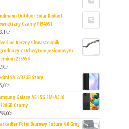
aulmann Outdoor Solar Kinkiet
ewnętrzny Czarny Pl94651
3,17
zł
ilverline Ręczny Chwastownik
grodniczy Z Uchwytem Jesionowym
remium 235554
,90
zł
edmi 9A 2/32GB Szary
5,00
zł
amsung Galaxy A51 5G SM-A516
/128GB Czarny
799,00
zł
arkadler Fotel Biurowy Future 4.0 Grey