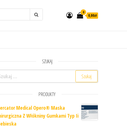
0
0,00zł
SZUKAJ
ukaj:
PRODUKTY
ercator Medical Opero® Maska
hirurgiczna Z Włókniny Gumkami Typ Ii
iebieska