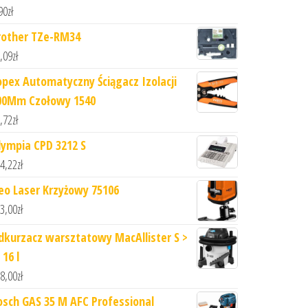
90
zł
rother TZe-RM34
,09
zł
opex Automatyczny Ściągacz Izolacji
00Mm Czołowy 1540
,72
zł
lympia CPD 3212 S
4,22
zł
eo Laser Krzyżowy 75106
3,00
zł
dkurzacz warsztatowy MacAllister S >
16 l
8,00
zł
osch GAS 35 M AFC Professional