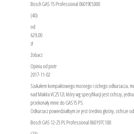
Bosch GAS 15 Professional 06019E5000
(40)
od
629,00
zł
Zobacz
Opinia od piotr
2017-11-02
Szukałem kompaktowego mocnego i cichego odkurzacza, mu
nad Makita VC2512L który wg specyfikacji jest cichszy, je
przekonały mnie do GAS15 PS.
Odkurzacz powiedziałbym że jest średnio głośny, cichsze o
Bosch GAS 12-25 PL Professional 060197C100
(23)