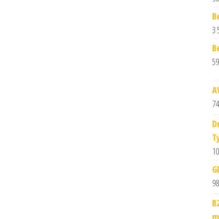
B
3 
B
59
A
74
D
T
10
G
98
B
m