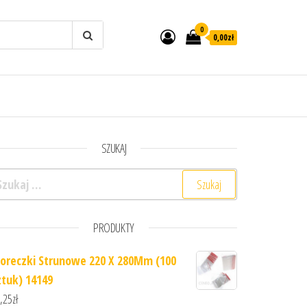
0
0,00zł
SZUKAJ
ukaj:
PRODUKTY
oreczki Strunowe 220 X 280Mm (100
ztuk) 14149
,25
zł