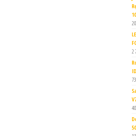
R
1
20
L
F
2 
R
I
73
S
V
40
D
5