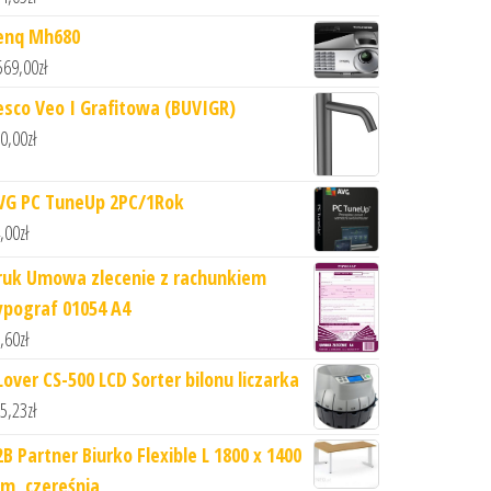
enq Mh680
569,00
zł
esco Veo I Grafitowa (BUVIGR)
0,00
zł
VG PC TuneUp 2PC/1Rok
,00
zł
ruk Umowa zlecenie z rachunkiem
ypograf 01054 A4
,60
zł
Lover CS-500 LCD Sorter bilonu liczarka
5,23
zł
2B Partner Biurko Flexible L 1800 x 1400
m, czereśnia