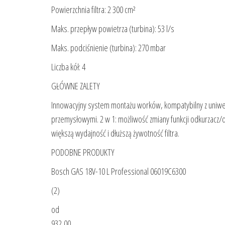
Powierzchnia filtra: 2 300 cm²
Maks. przepływ powietrza (turbina): 53 l/s
Maks. podciśnienie (turbina): 270 mbar
Liczba kół: 4
GŁÓWNE ZALETY
Innowacyjny system montażu worków, kompatybilny z uniw
przemysłowymi. 2 w 1: możliwość zmiany funkcji odkurzacz/
większą wydajność i dłuższą żywotność filtra.
PODOBNE PRODUKTY
Bosch GAS 18V-10 L Professional 06019C6300
(2)
od
932,00