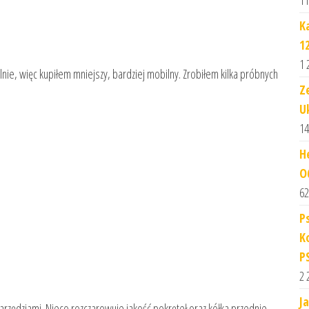
11
K
1
1 
ie, więc kupiłem mniejszy, bardziej mobilny. Zrobiłem kilka próbnych
Z
U
14
H
O
62
P
K
P
2 
J
arzędziami. Nieco rozczarowuje jakość pokręteł oraz kółka przednie-