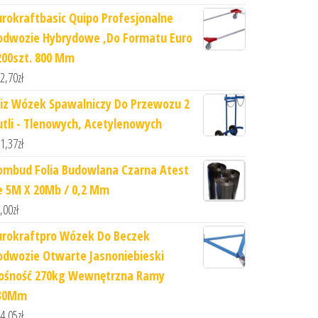
urokraftbasic Quipo Profesjonalne
odwozie Hybrydowe ,Do Formatu Euro
200szt. 800 Mm
2,70
zł
iz Wózek Spawalniczy Do Przewozu 2
utli - Tlenowych, Acetylenowych
1,37
zł
ombud Folia Budowlana Czarna Atest
e 5M X 20Mb / 0,2 Mm
,00
zł
urokraftpro Wózek Do Beczek
odwozie Otwarte Jasnoniebieski
ośność 270kg Wewnętrzna Ramy
30Mm
4,05
zł