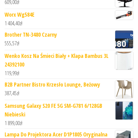
609,00
zł
Worx Wg584E
1 404,40
zł
Brother TN-3480 Czarny
555,57
zł
Wenko Kosz Na Śmieci Biały + Klapa Bambus 3L
24392100
119,99
zł
B2B Partner Bistro Krzesło Lounge, Beżowy
387,45
zł
Samsung Galaxy S20 FE 5G SM-G781 6/128GB
Niebieski
1 899,00
zł
Lampa Do Projektora Acer D1P1805 Oryginalna