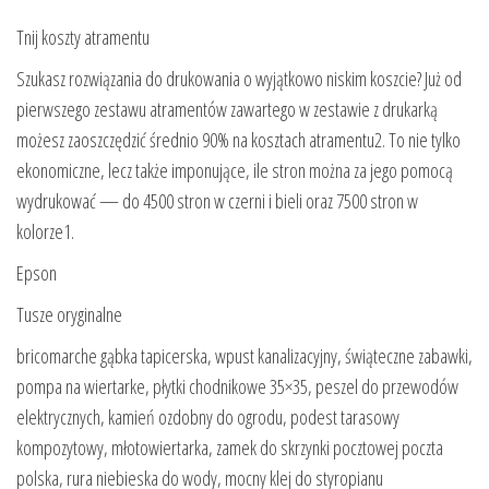
Tnij koszty atramentu
Szukasz rozwiązania do drukowania o wyjątkowo niskim koszcie? Już od
pierwszego zestawu atramentów zawartego w zestawie z drukarką
możesz zaoszczędzić średnio 90% na kosztach atramentu2. To nie tylko
ekonomiczne, lecz także imponujące, ile stron można za jego pomocą
wydrukować — do 4500 stron w czerni i bieli oraz 7500 stron w
kolorze1.
Epson
Tusze oryginalne
bricomarche gąbka tapicerska, wpust kanalizacyjny, świąteczne zabawki,
pompa na wiertarke, płytki chodnikowe 35×35, peszel do przewodów
elektrycznych, kamień ozdobny do ogrodu, podest tarasowy
kompozytowy, młotowiertarka, zamek do skrzynki pocztowej poczta
polska, rura niebieska do wody, mocny klej do styropianu