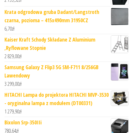
Krata odgrodowa gruba Dadant/Langstroth
czarna, pozioma – 415x490mm 31950CZ
6,70
zł
Kaiser Kraft Schody Składane Z Aluminium
,Ryflowane Stopnie
2 829,00
zł
Samsung Galaxy Z Flip3 5G SM-F711 8/256GB
Lawendowy
3 299,00
zł
HITACHI Lampa do projektora HITACHI MVP-3530
- oryginalna lampa z modułem (DT00331)
1 279,90
zł
Bixolon Srp-350IIi
780,64
zł