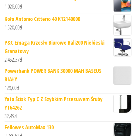
1 028,00
zł
Koło Antonio Citterio 40 K12140000
1 520,00
zł
P&C Emaga Krzesło Biurowe Bali200 Niebieski
Granatowy
2 452,37
zł
Powerbank POWER BANK 30000 MAH BASEUS
BIAŁY
129,00
zł
Yato Ścisk Typ C Z Szybkim Przesuwem Śruby
YT64262
32,49
zł
Fellowes AutoMax 130
2 735,52
zł