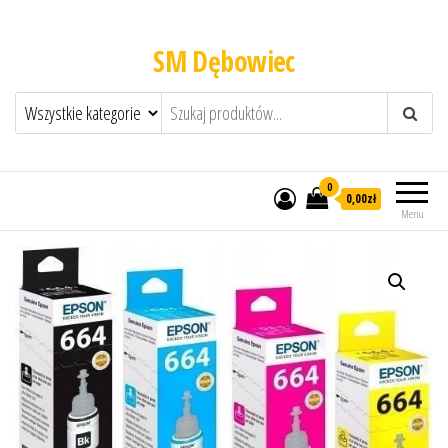
SM Dębowiec
0
0,00zł
Menu