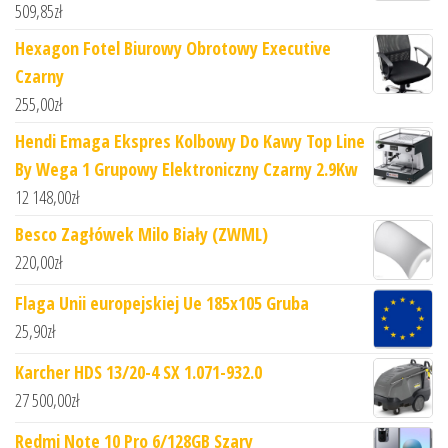
509,85
zł
Hexagon Fotel Biurowy Obrotowy Executive
Czarny
255,00
zł
Hendi Emaga Ekspres Kolbowy Do Kawy Top Line
By Wega 1 Grupowy Elektroniczny Czarny 2.9Kw
12 148,00
zł
Besco Zagłówek Milo Biały (ZWML)
220,00
zł
Flaga Unii europejskiej Ue 185x105 Gruba
25,90
zł
Karcher HDS 13/20-4 SX 1.071-932.0
27 500,00
zł
Redmi Note 10 Pro 6/128GB Szary