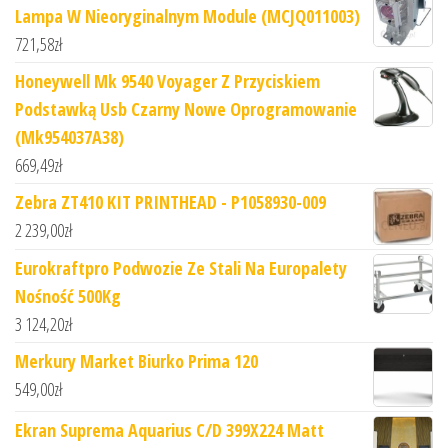
Lampa W Nieoryginalnym Module (MCJQ011003)
721,58
zł
Honeywell Mk 9540 Voyager Z Przyciskiem
Podstawką Usb Czarny Nowe Oprogramowanie
(Mk954037A38)
669,49
zł
Zebra ZT410 KIT PRINTHEAD - P1058930-009
2 239,00
zł
Eurokraftpro Podwozie Ze Stali Na Europalety
Nośność 500Kg
3 124,20
zł
Merkury Market Biurko Prima 120
549,00
zł
Ekran Suprema Aquarius C/D 399X224 Matt