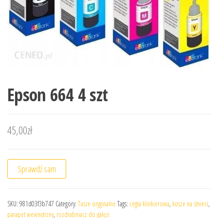
Epson 664 4 szt
45,00
zł
Sprawdź sam
SKU:
981d03f3b747
Category:
Tusze oryginalne
Tags:
cegła klinkierowa
,
kosze na śmieci
,
parapet wewnętrzny
,
rozdrabniacz do gałęzi