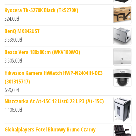
Kyocera Tk-5270K Black (Tk5270K)
524,00
zł
BenQ MX842UST
3 539,00
zł
Besco Vera 180x80cm (WKV180WO)
3 505,00
zł
Hikvision Kamera HiWatch HWP-N2404IH-DE3
(301315717)
659,00
zł
Niszczarka At At-15C 12 Listů 22 L P3 (At-15C)
1 106,00
zł
Globalplayers Fotel Biurowy Bruno Czarny