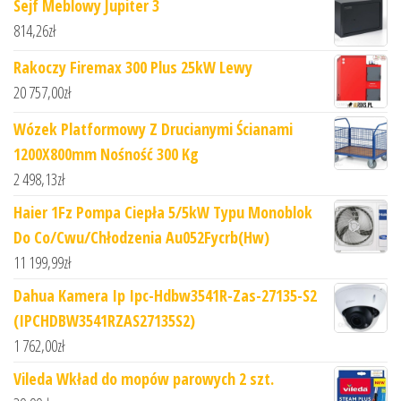
Sejf Meblowy Jupiter 3
814,26
zł
Rakoczy Firemax 300 Plus 25kW Lewy
20 757,00
zł
Wózek Platformowy Z Drucianymi Ścianami
1200X800mm Nośność 300 Kg
2 498,13
zł
Haier 1Fz Pompa Ciepła 5/5kW Typu Monoblok
Do Co/Cwu/Chłodzenia Au052Fycrb(Hw)
11 199,99
zł
Dahua Kamera Ip Ipc-Hdbw3541R-Zas-27135-S2
(IPCHDBW3541RZAS27135S2)
1 762,00
zł
Vileda Wkład do mopów parowych 2 szt.