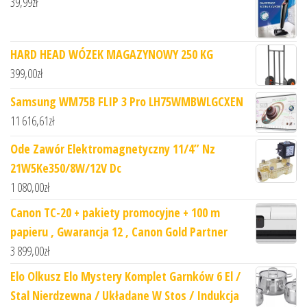
39,99
zł
HARD HEAD WÓZEK MAGAZYNOWY 250 KG
399,00
zł
Samsung WM75B FLIP 3 Pro LH75WMBWLGCXEN
11 616,61
zł
Ode Zawór Elektromagnetyczny 11/4” Nz
21W5Ke350/8W/12V Dc
1 080,00
zł
Canon TC-20 + pakiety promocyjne + 100 m
papieru , Gwarancja 12 , Canon Gold Partner
3 899,00
zł
Elo Olkusz Elo Mystery Komplet Garnków 6 El /
Stal Nierdzewna / Układane W Stos / Indukcja