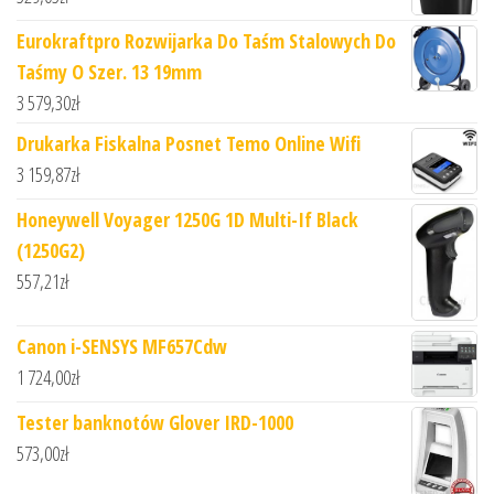
Eurokraftpro Rozwijarka Do Taśm Stalowych Do
Taśmy O Szer. 13 19mm
3 579,30
zł
Drukarka Fiskalna Posnet Temo Online Wifi
3 159,87
zł
Honeywell Voyager 1250G 1D Multi-If Black
(1250G2)
557,21
zł
Canon i-SENSYS MF657Cdw
1 724,00
zł
Tester banknotów Glover IRD-1000
573,00
zł