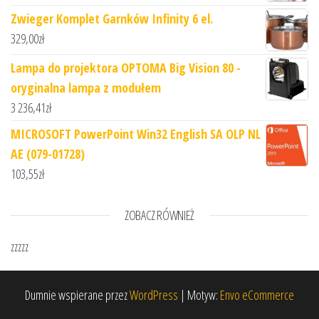
Zwieger Komplet Garnków Infinity 6 el.
329,00
zł
Lampa do projektora OPTOMA Big Vision 80 -
oryginalna lampa z modułem
3 236,41
zł
MICROSOFT PowerPoint Win32 English SA OLP NL
AE (079-01728)
103,55
zł
ZOBACZ RÓWNIEŻ
zzzzz
Dumnie wspierane przez
WordPress
|
Motyw:
Envo eCommerce