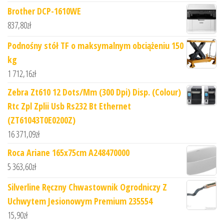
Brother DCP-1610WE
837,80
zł
Podnośny stół TF o maksymalnym obciążeniu 150
kg
1 712,16
zł
Zebra Zt610 12 Dots/Mm (300 Dpi) Disp. (Colour)
Rtc Zpl Zplii Usb Rs232 Bt Ethernet
(ZT61043T0E0200Z)
16 371,09
zł
Roca Ariane 165x75cm A248470000
5 363,60
zł
Silverline Ręczny Chwastownik Ogrodniczy Z
Uchwytem Jesionowym Premium 235554
15,90
zł