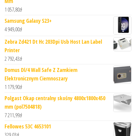
Mm
1 057,80
zł
Samsung Galaxy S23+
4 949,00
zł
Zebra Zd421 Dt Hc 203Dpi Usb Host Lan Label
Printer
2 792,43
zł
Domus Dl/4 Wall Safe Z Zamkiem
Elektronicznym Ciemnoszary
1 179,90
zł
Polgast Okap centralny skośny 4800x1800x450
mm (pol7504818)
7 211,99
zł
Fellowes 53C 4653101
329,03
zł