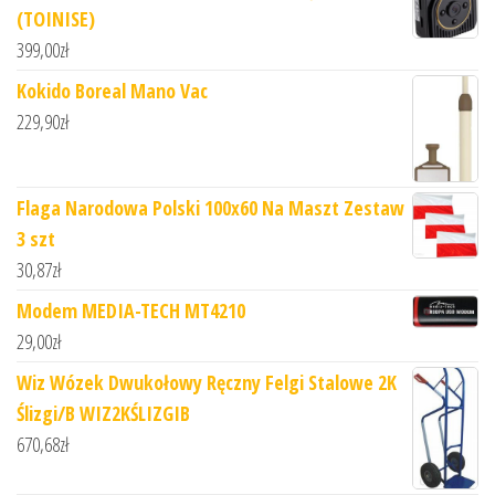
(TOINISE)
399,00
zł
Kokido Boreal Mano Vac
229,90
zł
Flaga Narodowa Polski 100x60 Na Maszt Zestaw
3 szt
30,87
zł
Modem MEDIA-TECH MT4210
29,00
zł
Wiz Wózek Dwukołowy Ręczny Felgi Stalowe 2K
Ślizgi/B WIZ2KŚLIZGIB
670,68
zł