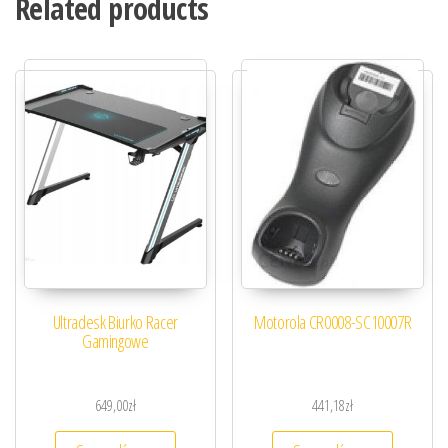
Related products
Ultradesk Biurko Racer
Motorola CR0008-SC10007R
Gamingowe
649,00
zł
441,18
zł