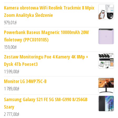
Kamera obrotowa WiFi Reolink Trackmix 8 Mpix
Zoom Analityka Śledzenie
979,01
zł
Powerbank Baseus Magnetic 10000mAh 20W
fioletowy (PPCX010105)
159,00
zł
Zestaw Monitoringu Poe 4 Kamery 4K 8Mp +
Dysk 4Tb Poeset3
1 599,00
zł
Monitor LG 34WP75C-B
1 789,00
zł
Samsung Galaxy S21 FE 5G SM-G990 8/256GB
Szary
2 777,00
zł