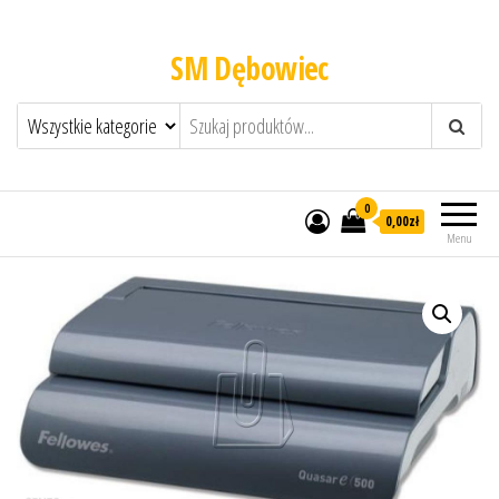
SM Dębowiec
0
0,00zł
Menu