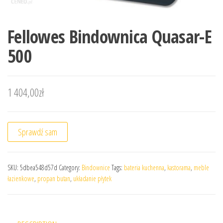
Fellowes Bindownica Quasar-E
500
1 404,00
zł
Sprawdź sam
SKU:
5dbea548d57d
Category:
Bindownice
Tags:
bateria kuchenna
,
kastorama
,
meble
łazienkowe
,
propan butan
,
układanie płytek