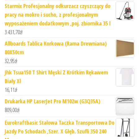
Starmix Profesjonalny odkurzacz czyszczący do
pracy na mokro i sucho, z profesjonalnym
wyposażeniem dodatkowym ,poj. zbiornika 35 l
3 431,70
zł
Allboards Tablica Korkowa (Rama Drewniana)
80X50cm
32,95
zł
Jhk Tsua150 T Shirt Męski Z Krótkim Rękawem
Biały Xl
16,11
zł
Drukarka HP LaserJet Pro M102w (G3Q35A)
809,00
zł
Eurokraftbasic Stalowa Taczka Transportowa Do
Jazdy Po Schodach ,Szer. X Głęb. Szufli 350 240