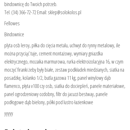
bindownicę do Twoich potrzeb.
Tel. (34) 366-72-72 Email: sklep@solokolos.pl
Fellowes
Bindownice
plyta osb leroy, piłka do cięcia metalu, uchwyt do rynny metalowy, ile
można przyciąć tuje, cement montażowy, wymiary gniazdka
elektrycznego, mozaika marmurowa, rurka elektroizolacyjna 16, w czym
moczyć firanki żeby były białe, zestaw podkładek miedzianych, siatka na
posadzkę, kolanko 1/2, butla gazowa 11 kg, panel winylowy dąb
flamenco, płyta v100 czy osb, siatka do dociepleń, panele materiałowe,
panel ogrodzeniowy ozdobny, filtr do jacuzzi bestway, panele
podłogowe dąb bielony, półki pod lustro łazienkowe
yyyyy