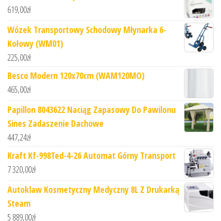
619,00
zł
Wózek Transportowy Schodowy Młynarka 6-
Kołowy (WM01)
225,00
zł
Besco Modern 120x70cm (WAM120MO)
465,00
zł
Papillon 8043622 Naciąg Zapasowy Do Pawilonu
Sines Zadaszenie Dachowe
447,24
zł
Kraft Kf-998Ted-4-26 Automat Górny Transport
7 320,00
zł
Autoklaw Kosmetyczny Medyczny 8L Z Drukarką
Steam
5 889,00
zł