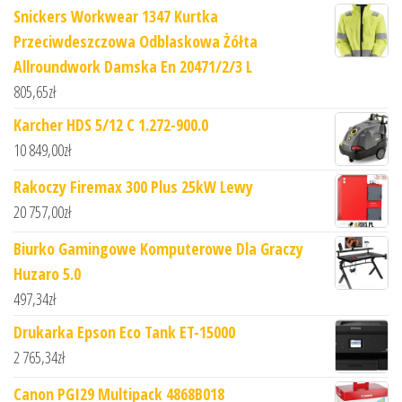
Snickers Workwear 1347 Kurtka
Przeciwdeszczowa Odblaskowa Żółta
Allroundwork Damska En 20471/2/3 L
805,65
zł
Karcher HDS 5/12 C 1.272-900.0
10 849,00
zł
Rakoczy Firemax 300 Plus 25kW Lewy
20 757,00
zł
Biurko Gamingowe Komputerowe Dla Graczy
Huzaro 5.0
497,34
zł
Drukarka Epson Eco Tank ET-15000
2 765,34
zł
Canon PGI29 Multipack 4868B018