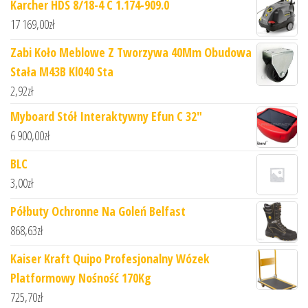
Karcher HDS 8/18-4 C 1.174-909.0
17 169,00
zł
Zabi Koło Meblowe Z Tworzywa 40Mm Obudowa
Stała M43B Kl040 Sta
2,92
zł
Myboard Stół Interaktywny Efun C 32"
6 900,00
zł
BLC
3,00
zł
Półbuty Ochronne Na Goleń Belfast
868,63
zł
Kaiser Kraft Quipo Profesjonalny Wózek
Platformowy Nośność 170Kg
725,70
zł