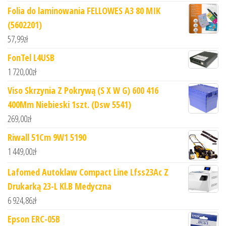
Folia do laminowania FELLOWES A3 80 MIK
(5602201)
57,99
zł
FonTel L4USB
1 720,00
zł
Viso Skrzynia Z Pokrywą (S X W G) 600 416
400Mm Niebieski 1szt. (Dsw 5541)
269,00
zł
Riwall 51Cm 9W1 5190
1 449,00
zł
Lafomed Autoklaw Compact Line Lfss23Ac Z
Drukarką 23-L Kl.B Medyczna
6 924,86
zł
Epson ERC-05B