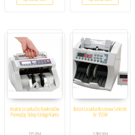
Imatrix Liczarka Do Banknotów
Ibicon Liczarka Ilosciowa Selectic
Pieniędzy Sklep/Usługi/Kanto
Xc-155W
335,00
zł
3 080,00
zł