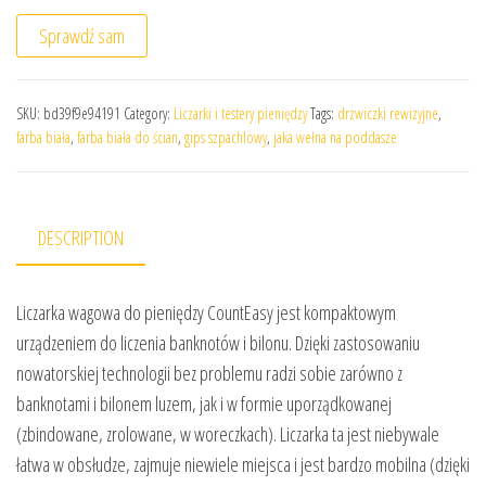
Sprawdź sam
SKU:
bd39f9e94191
Category:
Liczarki i testery pieniędzy
Tags:
drzwiczki rewizyjne
,
farba biała
,
farba biała do ścian
,
gips szpachlowy
,
jaka wełna na poddasze
DESCRIPTION
Liczarka wagowa do pieniędzy CountEasy jest kompaktowym
urządzeniem do liczenia banknotów i bilonu. Dzięki zastosowaniu
nowatorskiej technologii bez problemu radzi sobie zarówno z
banknotami i bilonem luzem, jak i w formie uporządkowanej
(zbindowane, zrolowane, w woreczkach). Liczarka ta jest niebywale
łatwa w obsłudze, zajmuje niewiele miejsca i jest bardzo mobilna (dzięki