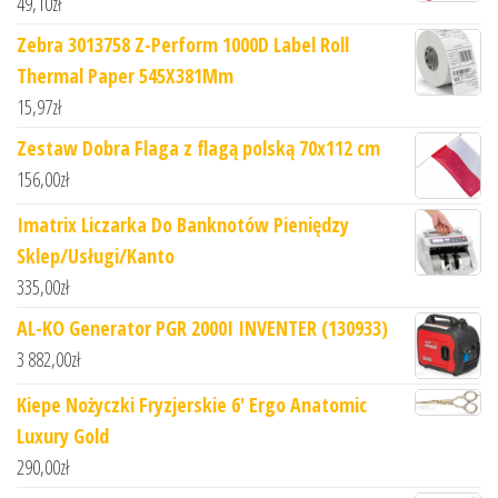
49,10
zł
Zebra 3013758 Z-Perform 1000D Label Roll
Thermal Paper 545X381Mm
15,97
zł
Zestaw Dobra Flaga z flagą polską 70x112 cm
156,00
zł
Imatrix Liczarka Do Banknotów Pieniędzy
Sklep/Usługi/Kanto
335,00
zł
AL-KO Generator PGR 2000I INVENTER (130933)
3 882,00
zł
Kiepe Nożyczki Fryzjerskie 6' Ergo Anatomic
Luxury Gold
290,00
zł