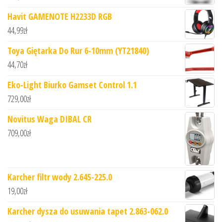
Havit GAMENOTE H2233D RGB
44,99
zł
Toya Giętarka Do Rur 6-10mm (YT21840)
44,70
zł
Eko-Light Biurko Gamset Control 1.1
729,00
zł
Novitus Waga DIBAL CR
709,00
zł
Karcher filtr wody 2.645-225.0
19,00
zł
Karcher dysza do usuwania tapet 2.863-062.0