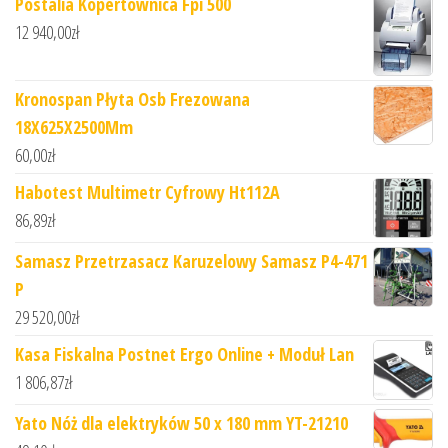
Postalia Kopertownica Fpi 500
12 940,00
zł
Kronospan Płyta Osb Frezowana
18X625X2500Mm
60,00
zł
Habotest Multimetr Cyfrowy Ht112A
86,89
zł
Samasz Przetrzasacz Karuzelowy Samasz P4-471
P
29 520,00
zł
Kasa Fiskalna Postnet Ergo Online + Moduł Lan
1 806,87
zł
Yato Nóż dla elektryków 50 x 180 mm YT-21210