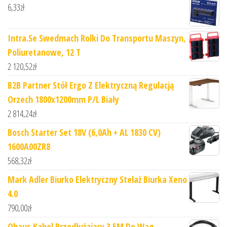
6,33
zł
Intra.Se Swedmach Rolki Do Transportu Maszyn,
Poliuretanowe, 12 T
2 120,52
zł
B2B Partner Stół Ergo Z Elektryczną Regulacją
Orzech 1800x1200mm P/L Biały
2 814,24
zł
Bosch Starter Set 18V (6,0Ah + AL 1830 CV)
1600A00ZR8
568,32
zł
Mark Adler Biurko Elektryczny Stelaż Biurka Xeno
4.0
790,00
zł
Ohaus Kabel Przedłużający 3 5M Do Wag