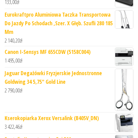
133,00
zł
Eurokraftpro Aluminiowa Taczka Transportowa
Do Jazdy Po Schodach ,Szer. X Głęb. Szufli 280 185
Mm
2 140,20
zł
Canon I-Sensys MF 655CDW (5158C004)
1 495,00
zł
Jaguar Degażówki Fryzjerskie Jednostronne
Goldwing 34 5,75" Gold Line
2 790,00
zł
Kserokopiarka Xerox Versalink (B405V_DN)
3 422,46
zł