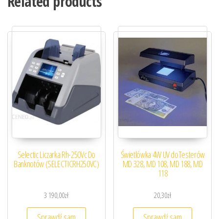
Related products
Selectic Liczarka Rh-250Vc Do
Świetlówka 4W UV doTesterów
Banknotów (SELECTICRH250VC)
MD 328, MD 108, MD 188, MD
118
3 190,00
zł
20,30
zł
Sprawdź sam
Sprawdź sam