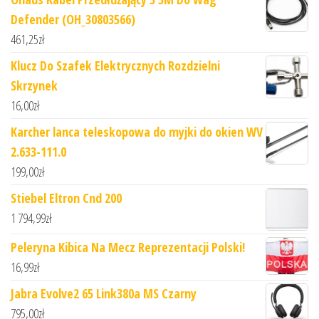
Defender (OH_30803566)
461,25
zł
Klucz Do Szafek Elektrycznych Rozdzielni
Skrzynek
16,00
zł
Karcher lanca teleskopowa do myjki do okien WV
2.633-111.0
199,00
zł
Stiebel Eltron Cnd 200
1 794,99
zł
Peleryna Kibica Na Mecz Reprezentacji Polski!
16,99
zł
Jabra Evolve2 65 Link380a MS Czarny
795,00
zł