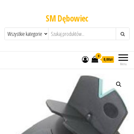
SM Dębowiec
0
0,00zł
Menu