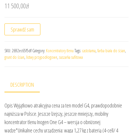
11 500,00
zł
Sprawdź sam
SKU:
2692ec65f5df
Category:
Koncentratory tlenu
Tags:
castotama
,
farba biała do ścian
,
grunt do ścian
,
listwy przypodłogowe
,
suszarka sufitowa
DESCRIPTION
Opis Wyjątkowo atrakcyjna cena za ten model G4, prawdopodobnie
najniższa w Polsce. Jeszcze lżejszy, jeszcze mniejszy, mobilny
koncentrator tlenu Inogen One G4 – wersja o obniżonej
wadze*Unikalne cechy urządzenia: waga 1,27 kg z baterią (4-cell/ 4