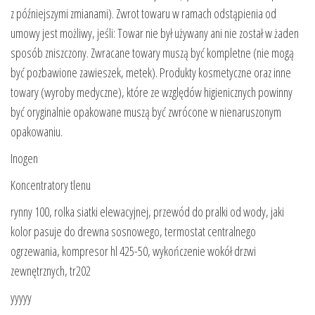
z późniejszymi zmianami). Zwrot towaru w ramach odstąpienia od
umowy jest możliwy, jeśli: Towar nie był używany ani nie został w żaden
sposób zniszczony. Zwracane towary muszą być kompletne (nie mogą
być pozbawione zawieszek, metek). Produkty kosmetyczne oraz inne
towary (wyroby medyczne), które ze względów higienicznych powinny
być oryginalnie opakowane muszą być zwrócone w nienaruszonym
opakowaniu.
Inogen
Koncentratory tlenu
rynny 100, rolka siatki elewacyjnej, przewód do pralki od wody, jaki
kolor pasuje do drewna sosnowego, termostat centralnego
ogrzewania, kompresor hl 425-50, wykończenie wokół drzwi
zewnętrznych, tr202
yyyyy