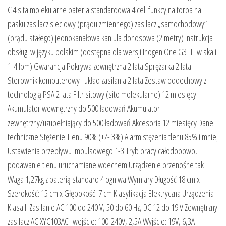
G4 sita molekularne bateria standardowa 4 cell funkcyjna torba na
pasku zasilacz sieciowy (prądu zmiennego) zasilacz „samochodowy”
(prądu stałego) jednokanałowa kaniula donosowa (2 metry) instrukcja
obsługi w języku polskim (dostępna dla wersji Inogen One G3 HF w skali
1-4 lpm) Gwarancja Pokrywa zewnętrzna 2 lata Sprężarka 2 lata
Sterownik komputerowy i układ zasilania 2 lata Zestaw oddechowy z
technologią PSA 2 lata Filtr sitowy (sito molekularne) 12 miesięcy
Akumulator wewnętrzny do 500 ładowań Akumulator
zewnętrzny/uzupełniający do 500 ładowań Akcesoria 12 miesięcy Dane
techniczne Stężenie Tlenu 90% (+/- 3%) Alarm stężenia tlenu 85% i mniej
Ustawienia przepływu impulsowego 1-3 Tryb pracy całodobowo,
podawanie tlenu uruchamiane wdechem Urządzenie przenośne tak
Waga 1,27kg z baterią standard 4 ogniwa Wymiary Długość 18 cm x
Szerokość: 15 cm x Głębokość: 7 cm Klasyfikacja Elektryczna Urządzenia
Klasa II Zasilanie AC 100 do 240 V, 50 do 60 Hz, DC 12 do 19 V Zewnętrzny
zasilacz AC XYC103AC -wejście: 100-240V, 2,5A Wyjście: 19V, 6,3A