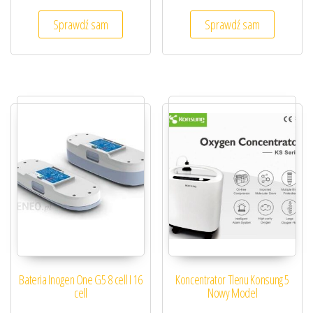
Sprawdź sam
Sprawdź sam
Bateria Inogen One G5 8 cell I 16
Koncentrator Tlenu Konsung 5
cell
Nowy Model