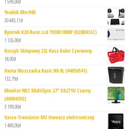
1 599,00
zł
Yealink Mvc940
30 443,11
zł
Byintek K20 Basic Lcd 1920X1080P (K20BASIC)
1 126,00
zł
Koszyk Sklepowy 22L Kosz Kolor Czerwony
18,00
zł
Hama Niszczarka Basic N6 8L (44050541)
132,79
zł
Monitor NEC MultiSync 27" EA271U Czarny
(60004302)
3 199,00
zł
Vasco Translator M3 tłumacz elektroniczny
1 489,00
zł