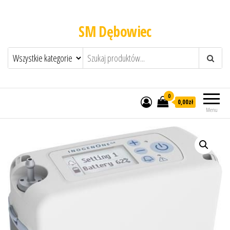
SM Dębowiec
0
0,00zł
Menu