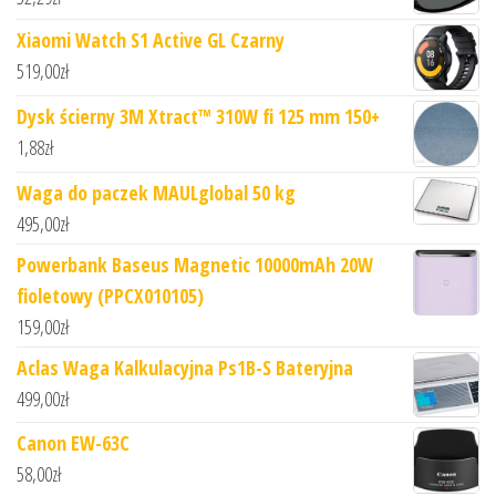
Xiaomi Watch S1 Active GL Czarny
519,00
zł
Dysk ścierny 3M Xtract™ 310W fi 125 mm 150+
1,88
zł
Waga do paczek MAULglobal 50 kg
495,00
zł
Powerbank Baseus Magnetic 10000mAh 20W
fioletowy (PPCX010105)
159,00
zł
Aclas Waga Kalkulacyjna Ps1B-S Bateryjna
499,00
zł
Canon EW-63C
58,00
zł