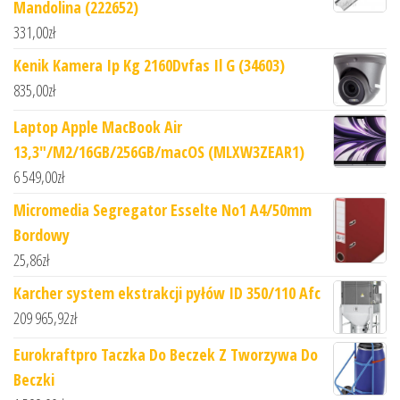
Mandolina (222652)
331,00
zł
Kenik Kamera Ip Kg 2160Dvfas Il G (34603)
835,00
zł
Laptop Apple MacBook Air
13,3"/M2/16GB/256GB/macOS (MLXW3ZEAR1)
6 549,00
zł
Micromedia Segregator Esselte No1 A4/50mm
Bordowy
25,86
zł
Karcher system ekstrakcji pyłów ID 350/110 Afc
209 965,92
zł
Eurokraftpro Taczka Do Beczek Z Tworzywa Do
Beczki