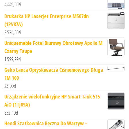
4 449,00
zł
Drukarka HP LaserJet Enterprise M507dn
(1PV87A)
2 524,00
zł
Uniquemeble Fotel Biurowy Obrotowy Apollo M
Czarny Taupe
1 599,99
zł
Geko Lanca Opryskiwacza Ciśnieniowego Długa
1M 100
23,00
zł
Urządzenie wielofunkcyjne HP Smart Tank 515
AiO (1TJ09A)
832,10
zł
Hendi Szatkownica Ręczna Do Warzyw –