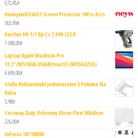
572,45
zł
Honeywell Eda51 Screen Protector 10Pcs Accs
363,99
zł
Karcher HV 1/1 Bp Cs 1.394-222.0
1 388,00
zł
Laptop Apple MacBook Pro
13,3"/M1/8GB/256GB/macOS (MYDA2ZEA)
6 699,00
zł
Stella Reklamówki Jednorazowe 5 Foliowe Na
Rolce
3,98
zł
Costway Duży Ochronny Ekran Plexi 90x60cm
226,00
zł
InFocus IN1188HD