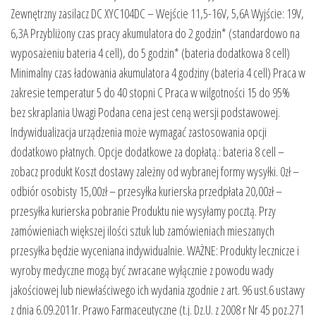
Zewnętrzny zasilacz DC XYC104DC – Wejście 11,5-16V, 5,6A Wyjście: 19V,
6,3A Przybliżony czas pracy akumulatora do 2 godzin* (standardowo na
wyposażeniu bateria 4 cell), do 5 godzin* (bateria dodatkowa 8 cell)
Minimalny czas ładowania akumulatora 4 godziny (bateria 4 cell) Praca w
zakresie temperatur 5 do 40 stopni C Praca w wilgotności 15 do 95%
bez skraplania Uwagi Podana cena jest ceną wersji podstawowej.
Indywidualizacja urządzenia może wymagać zastosowania opcji
dodatkowo płatnych. Opcje dodatkowe za dopłatą.: bateria 8 cell –
zobacz produkt Koszt dostawy zależny od wybranej formy wysyłki. 0zł –
odbiór osobisty 15,00zł – przesyłka kurierska przedpłata 20,00zł –
przesyłka kurierska pobranie Produktu nie wysyłamy pocztą. Przy
zamówieniach większej ilości sztuk lub zamówieniach mieszanych
przesyłka będzie wyceniana indywidualnie. WAŻNE: Produkty lecznicze i
wyroby medyczne mogą być zwracane wyłącznie z powodu wady
jakościowej lub niewłaściwego ich wydania zgodnie z art. 96 ust.6 ustawy
z dnia 6.09.2011r. Prawo Farmaceutyczne (t.j. Dz.U. z 2008 r Nr 45 poz.271