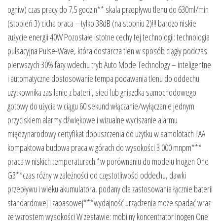
ogniw) czas pracy do 7,5 godzin** skala przepływu tlenu do 630ml/min
(stopień 3) cicha praca – tylko 38dB (na stopniu 2)!!! bardzo niskie
zużycie energii 40W Pozostałe istotne cechy tej technologii: technologia
pulsacyjna Pulse-Wave, która dostarcza tlen w sposób ciągły podczas
pierwszych 30% fazy wdechu tryb Auto Mode Technology – inteligentne
i automatyczne dostosowanie tempa podawania tlenu do oddechu
użytkownika zasilanie z baterii, sieci lub gniazdka samochodowego
gotowy do użycia w ciągu 60 sekund włączanie/wyłączanie jednym
przyciskiem alarmy dźwiękowe i wizualne wyciszanie alarmu
międzynarodowy certyfikat dopuszczenia do użytku w samolotach FAA
kompaktowa budowa praca w górach do wysokości 3 000 mnpm***
praca w niskich temperaturach.*w porównaniu do modelu Inogen One
G3**czas różny w zależności od częstotliwości oddechu, dawki
przepływu i wieku akumulatora, podany dla zastosowania łącznie baterii
standardowej i zapasowej***wydajność urządzenia może spadać wraz
ze wzrostem wysokości W zestawie: mobilny koncentrator Inogen One