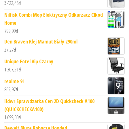
3 422,46
zł
Nilfisk Combi Mop Elektryczny Odkurzacz Clkod
Home
799,99
zł
Den Braven Klej Mamut Biały 290ml
27,27
zł
Unique Fotel Vip Czarny
1 307,51
zł
realme 9i
865,97
zł
Hdwr Sprawdzarka Cen 2D Quickcheck A100
(QUICKCHECKA100)
1 699,00
zł
Dewalt Bluza Robocza Hooded