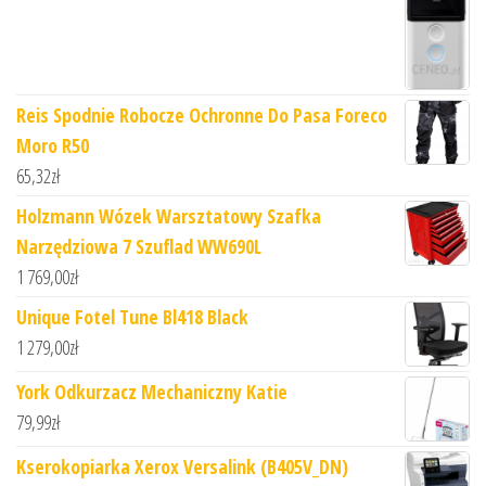
Reis Spodnie Robocze Ochronne Do Pasa Foreco
Moro R50
65,32
zł
Holzmann Wózek Warsztatowy Szafka
Narzędziowa 7 Szuflad WW690L
1 769,00
zł
Unique Fotel Tune Bl418 Black
1 279,00
zł
York Odkurzacz Mechaniczny Katie
79,99
zł
Kserokopiarka Xerox Versalink (B405V_DN)