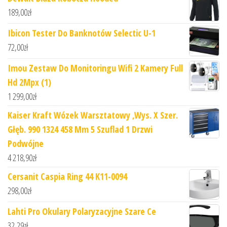
189,00
zł
Ibicon Tester Do Banknotów Selectic U-1
72,00
zł
Imou Zestaw Do Monitoringu Wifi 2 Kamery Full
Hd 2Mpx (1)
1 299,00
zł
Kaiser Kraft Wózek Warsztatowy ,Wys. X Szer.
Głęb. 990 1324 458 Mm 5 Szuflad 1 Drzwi
Podwójne
4 218,90
zł
Cersanit Caspia Ring 44 K11-0094
298,00
zł
Lahti Pro Okulary Polaryzacyjne Szare Ce
32,29
zł