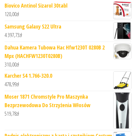
Biovico Antinol Sizarol 30tabl
120,00
zł
Samsung Galaxy S22 Ultra
4 397,73
zł
Dahua Kamera Tubowa Hac Hfw1230T 0280B 2
Mpx (HACHFW1230T0280B)
310,00
zł
Karcher S4 1.766-320.0
478,99
zł
Moser 1871 Chromstyle Pro Maszynka
Bezprzewodowa Do Strzyżenia Włosów
519,78
zł
Podpis elektroniczny z kartą i czytnikiem Certum