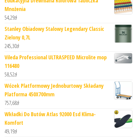
Edukacyjna Drewniana Kolorowa Tabliczka
Mnożenia
54,29
zł
Stanley Obiadowy Stalowy Legendary Classic
Zielony 0,7L
245,30
zł
Vileda Professional ULTRASPEED Microlite mop
116480
58,52
zł
Wózek Platformowy Jednoburtowy Składany
Platforma 450X700mm
757,68
zł
Wkładki Do Butów Atlas 92000 Esd Klima-
Komfort
49,19
zł