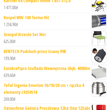
Karcher K4 Compact Home 1.637-312.0
1 477,00
zł
Kospel WW-140 Termo Hit
1 258,90
zł
Grospol Krzesło Set Net
625,00
zł
BENTECH Podsłuch przez ścianę 99B
139,90
zł
Eurokraftpro Szuflada Wewnętrzna Głęb. 400Mm
639,60
zł
Tefal Ingenio Emotion 16/18/20 cm + rączka 4
elementy L9254S14
269,00
zł
Ogniochron Gaśnica Proszkowa 12kg Ogp 12Xabc