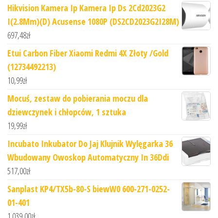
Hikvision Kamera Ip Kamera Ip Ds 2Cd2023G2
I(2.8Mm)(D) Acusense 1080P (DS2CD2023G2I28M)
697,48
zł
Etui Carbon Fiber Xiaomi Redmi 4X Złoty /Gold
(12734492213)
10,99
zł
Mocuś, zestaw do pobierania moczu dla
dziewczynek i chłopców, 1 sztuka
19,99
zł
Incubato Inkubator Do Jaj Klujnik Wylęgarka 36
Wbudowany Owoskop Automatyczny In 36Ddi
517,00
zł
Sanplast KP4/TX5b-80-S biewW0 600-271-0252-
01-401
1 039,00
zł