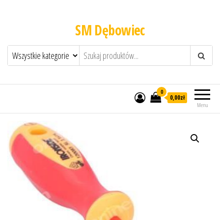
SM Dębowiec
0
0,00zł
Menu