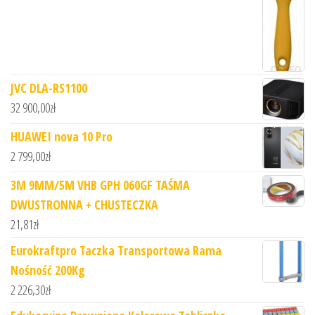
JVC DLA-RS1100
32 900,00
zł
HUAWEI nova 10 Pro
2 799,00
zł
3M 9MM/5M VHB GPH 060GF TAŚMA
DWUSTRONNA + CHUSTECZKA
21,81
zł
Eurokraftpro Taczka Transportowa Rama
Nośność 200Kg
2 226,30
zł