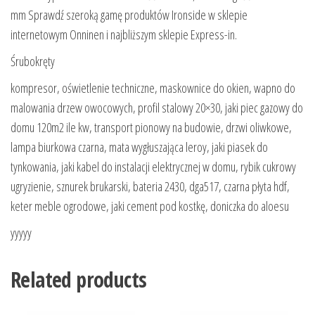
mm Sprawdź szeroką gamę produktów Ironside w sklepie
internetowym Onninen i najbliższym sklepie Express-in.
Śrubokręty
kompresor, oświetlenie techniczne, maskownice do okien, wapno do
malowania drzew owocowych, profil stalowy 20×30, jaki piec gazowy do
domu 120m2 ile kw, transport pionowy na budowie, drzwi oliwkowe,
lampa biurkowa czarna, mata wygłuszająca leroy, jaki piasek do
tynkowania, jaki kabel do instalacji elektrycznej w domu, rybik cukrowy
ugryzienie, sznurek brukarski, bateria 2430, dga517, czarna płyta hdf,
keter meble ogrodowe, jaki cement pod kostkę, doniczka do aloesu
yyyyy
Related products