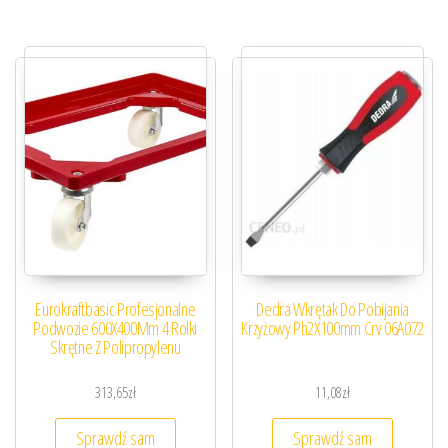
Eurokraftbasic Profesjonalne
Dedra Wkrętak Do Pobijania
Podwozie 600X400Mm 4 Rolki
Krzyżowy Ph2X100mm Crv 06A072
Skrętne Z Polipropylenu
313,65
zł
11,08
zł
Sprawdź sam
Sprawdź sam