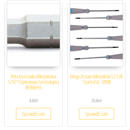
Beta Końcówka Wkrętakowa
Mega Zestaw Wkrętaków S2 Soft
5/16″ Trzpieniowa Sześciokątna
Touch 6Szt. 10998
BE866PE6
4,00
zł
20,46
zł
Sprawdź sam
Sprawdź sam