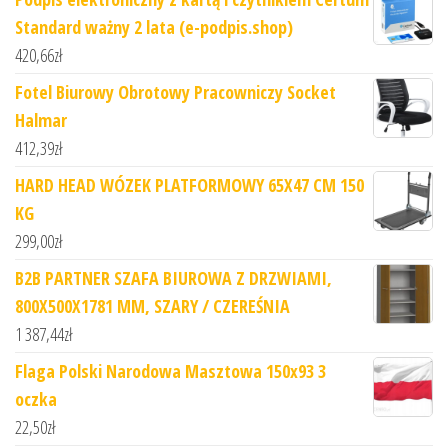
Standard ważny 2 lata (e-podpis.shop)
420,66
zł
Fotel Biurowy Obrotowy Pracowniczy Socket
Halmar
412,39
zł
HARD HEAD WÓZEK PLATFORMOWY 65X47 CM 150
KG
299,00
zł
B2B PARTNER SZAFA BIUROWA Z DRZWIAMI,
800X500X1781 MM, SZARY / CZEREŚNIA
1 387,44
zł
Flaga Polski Narodowa Masztowa 150x93 3
oczka
22,50
zł