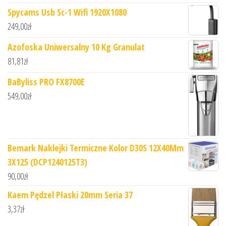
Spycams Usb Sc-1 Wifi 1920X1080
249,00
zł
Azofoska Uniwersalny 10 Kg Granulat
81,81
zł
BaByliss PRO FX8700E
549,00
zł
Bemark Naklejki Termiczne Kolor D30S 12X40Mm
3X125 (DCP1240125T3)
90,00
zł
Kaem Pędzel Płaski 20mm Seria 37
3,37
zł