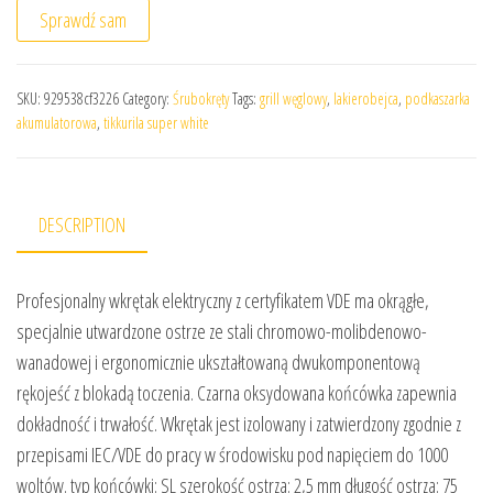
Sprawdź sam
SKU:
929538cf3226
Category:
Śrubokręty
Tags:
grill węglowy
,
lakierobejca
,
podkaszarka
akumulatorowa
,
tikkurila super white
DESCRIPTION
Profesjonalny wkrętak elektryczny z certyfikatem VDE ma okrągłe,
specjalnie utwardzone ostrze ze stali chromowo-molibdenowo-
wanadowej i ergonomicznie ukształtowaną dwukomponentową
rękojeść z blokadą toczenia. Czarna oksydowana końcówka zapewnia
dokładność i trwałość. Wkrętak jest izolowany i zatwierdzony zgodnie z
przepisami IEC/VDE do pracy w środowisku pod napięciem do 1000
woltów. typ końcówki: SL szerokość ostrza: 2,5 mm długość ostrza: 75