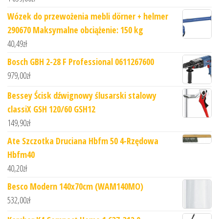
Wózek do przewożenia mebli dörner + helmer
290670 Maksymalne obciążenie: 150 kg
40,49
zł
Bosch GBH 2-28 F Professional 0611267600
979,00
zł
Bessey Ścisk dźwignowy ślusarski stalowy
classiX GSH 120/60 GSH12
149,90
zł
Ate Szczotka Druciana Hbfm 50 4-Rzędowa
Hbfm40
40,20
zł
Besco Modern 140x70cm (WAM140MO)
532,00
zł