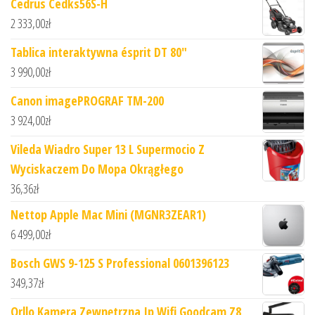
Cedrus Cedks56S-H
2 333,00
zł
Tablica interaktywna ésprit DT 80"
3 990,00
zł
Canon imagePROGRAF TM-200
3 924,00
zł
Vileda Wiadro Super 13 L Supermocio Z
Wyciskaczem Do Mopa Okrągłego
36,36
zł
Nettop Apple Mac Mini (MGNR3ZEAR1)
6 499,00
zł
Bosch GWS 9-125 S Professional 0601396123
349,37
zł
Orllo Kamera Zewnętrzna Ip Wifi Goodcam Z8