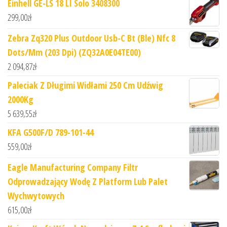
Einhell GE-LS 18 LI Solo 3408300
299,00
zł
Zebra Zq320 Plus Outdoor Usb-C Bt (Ble) Nfc 8
Dots/Mm (203 Dpi) (ZQ32A0E04TE00)
2 094,87
zł
Paleciak Z Długimi Widłami 250 Cm Udźwig
2000Kg
5 639,55
zł
KFA G500F/D 789-101-44
559,00
zł
Eagle Manufacturing Company Filtr
Odprowadzający Wodę Z Platform Lub Palet
Wychwytowych
615,00
zł