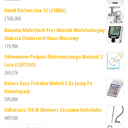
Hendi Kitchen Line 12 (210802)
2 506,00
zł
Novama Multicheck Pro+ Miernik Wielofunkcyjny
Glukoza Cholesterol Kwas Moczowy
119,99
zł
Odnowienie Podpisu Elektronicznego Ważność 2
Lata (CERTSSO)
269,37
zł
Datecs Kasa Fiskalna Maluch E.Ko Jasny Po
Homologacji
599,00
zł
Odkurzacz 750 W Menuett Zestawie Końcówka
449,50
zł