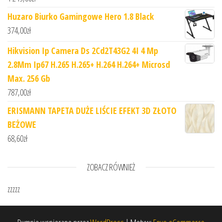
Huzaro Biurko Gamingowe Hero 1.8 Black
374,00
zł
Hikvision Ip Camera Ds 2Cd2T43G2 4I 4 Mp
2.8Mm Ip67 H.265 H.265+ H.264 H.264+ Microsd
Max. 256 Gb
787,00
zł
ERISMANN TAPETA DUŻE LIŚCIE EFEKT 3D ZŁOTO
BEŻOWE
68,60
zł
ZOBACZ RÓWNIEŻ
zzzzz