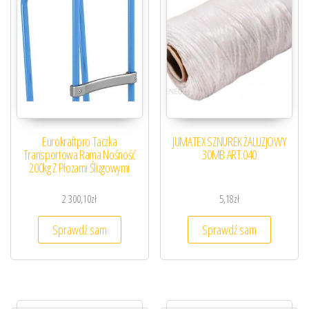
Eurokraftpro Taczka
JUMATEX SZNUREK ŻALUZJOWY
Transportowa Rama Nośność
30MB ART.040
200kg Z Płozami Ślizgowymi
2 300,10
zł
5,18
zł
Sprawdź sam
Sprawdź sam