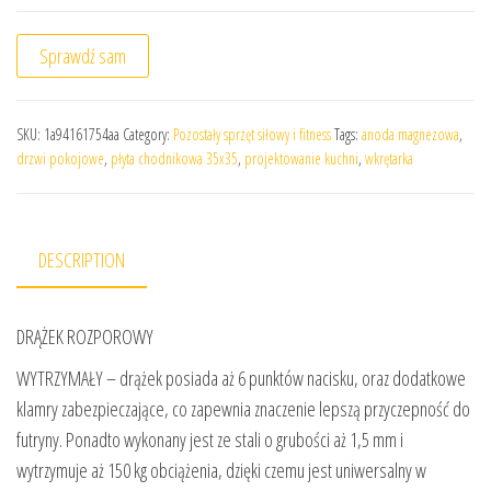
Sprawdź sam
SKU:
1a94161754aa
Category:
Pozostały sprzęt siłowy i fitness
Tags:
anoda magnezowa
,
drzwi pokojowe
,
płyta chodnikowa 35x35
,
projektowanie kuchni
,
wkrętarka
DESCRIPTION
DRĄŻEK ROZPOROWY
WYTRZYMAŁY – drążek posiada aż 6 punktów nacisku, oraz dodatkowe
klamry zabezpieczające, co zapewnia znaczenie lepszą przyczepność do
futryny. Ponadto wykonany jest ze stali o grubości aż 1,5 mm i
wytrzymuje aż 150 kg obciążenia, dzięki czemu jest uniwersalny w