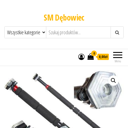
SM Dębowiec
0
0,00zł
Menu