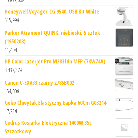
Honeywell Voyager-CG 9540, USB Kit White
515,99
zł
Parker Atrament QUINK, niebieski, 5 sztuk
(1950208)
11,40
zł
HP Color LaserJet Pro M283fdn MFP (7KW74A)
3 437,37
zł
Canon C-EXV33 czarny 2785B002
154,00
zł
Geko Chwytak Elastyczny Łapka 60Cm G03214
17,25
zł
Cedrus Kosiarka Elektryczna 1400W 35L
Szczotkowy