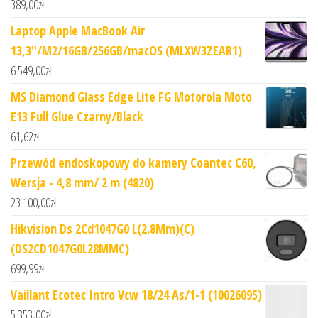
389,00
zł
Laptop Apple MacBook Air
13,3"/M2/16GB/256GB/macOS (MLXW3ZEAR1)
6 549,00
zł
MS Diamond Glass Edge Lite FG Motorola Moto
E13 Full Glue Czarny/Black
61,62
zł
Przewód endoskopowy do kamery Coantec C60,
Wersja - 4,8 mm/ 2 m (4820)
23 100,00
zł
Hikvision Ds 2Cd1047G0 L(2.8Mm)(C)
(DS2CD1047G0L28MMC)
699,99
zł
Vaillant Ecotec Intro Vcw 18/24 As/1-1 (10026095)
5 353,00
zł