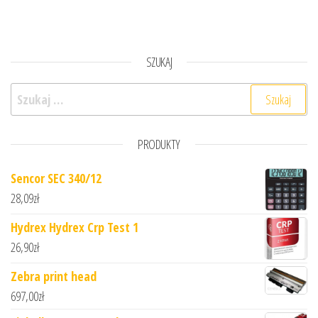
SZUKAJ
Szukaj:
PRODUKTY
Sencor SEC 340/12
28,09
zł
Hydrex Hydrex Crp Test 1
26,90
zł
Zebra print head
697,00
zł