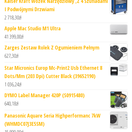
Kaiser Kraft Wózek Narzędziowy ,Z 4 Szufladami
I Podwójnymi Drzwiami
2 718,30
zł
Apple Mac Studio M1 Ultra
41 399,00
zł
Zarges Zestaw Rolek Z Ogumieniem Pełnym
627,30
zł
Star Micronics Europ Mc-Print2 Usb Ethernet 8
Dots/Mm (203 Dpi) Cutter Black (39652190)
1 036,24
zł
DYMO Label Manager 420P (S0915480)
640,18
zł
Panasonic Aquare Seria Highperformanc 7kW
(WHMDC07J3E5SM)
15 899,00
zł