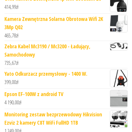
414,99
zł
Kamera Zewnętrzna Solarna Obrotowa Wifi 2K
3Mp Q02
465,78
zł
Zebra Kabel Mc3190 / Mc3200 - Ładujący,
Samochodowy
735,67
zł
Yato Odkurzacz przemysłowy - 1400 W.
399,00
zł
Epson EF-100W z android TV
4 190,00
zł
Monitoring zestaw bezprzewodowy Hikvision
Ezviz 2 kamery C8T WiFi FullHD 1TB
1 249,00
zł