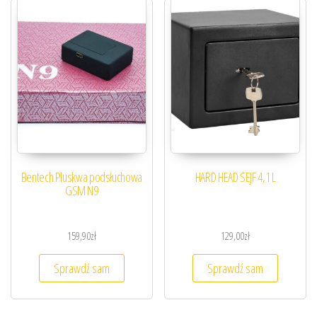
Bentech Pluskwa podsłuchowa
HARD HEAD SEJF 4,1 L
GSM N9
159,90
zł
129,00
zł
Sprawdź sam
Sprawdź sam