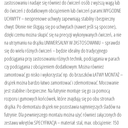
zastosowaniu i nadaje się również do ćwiczeń osób z wyższą wagą lub
do ćwiczeń z dodatkowym obciążeniem lub ćwiczeń parami.WYGODNE
UCHWYTY – neoprenowe uchwyty zapewniają stabilny i bezpieczny
chwyt. Dłonie nie ślizgają się po uchwytach (nawet jeśli są spocone),
dzięki czemu można skupić się na precyzji wykonywanych ćwiczeń, a nie
na utrzymaniu na drążku.UNIWERSALNY W ZASTOSOWANIU – sprawdzi
się do wielu różnych ćwiczeń – będzie idealny do tradycyjnego
podciągania przy zastosowaniu różnych technik, podciągania w parach
czy podciągania z obciążeniem dodatkowym. Można również
zamontować go nisko i wykorzystać np. do brzuszków.ŁATWY MONTAŻ –
drążek można bardzo łatwo zamontować i zdemontować. Mocowanie
jest stabilne i bezpieczne. Na futrynie montuje się go za pomocą
rozporu i gumowych końcówek, które znajdują się po obu stronach
drążka. Po demontażu drążek nie pozostawia najmniejszych śladów na
futrynie. Dla pewniejszego montażu można użyć również załączonych do
zestawu wkrętów.SPECYFIKACJA – materiał: stal, max. obciążenie: 150