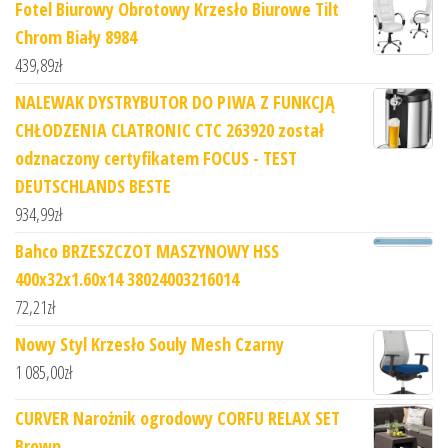
Fotel Biurowy Obrotowy Krzesło Biurowe Tilt
Chrom Biały 8984
439,89
zł
NALEWAK DYSTRYBUTOR DO PIWA Z FUNKCJĄ
CHŁODZENIA CLATRONIC CTC 263920 został
odznaczony certyfikatem FOCUS - TEST
DEUTSCHLANDS BESTE
934,99
zł
Bahco BRZESZCZOT MASZYNOWY HSS
400x32x1.60x14 38024003216014
72,21
zł
Nowy Styl Krzesło Souly Mesh Czarny
1 085,00
zł
CURVER Narożnik ogrodowy CORFU RELAX SET
Brown