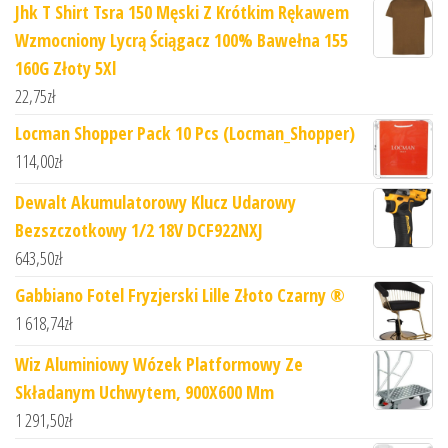
Jhk T Shirt Tsra 150 Męski Z Krótkim Rękawem
Wzmocniony Lycrą Ściągacz 100% Bawełna 155
160G Złoty 5Xl
22,75
zł
Locman Shopper Pack 10 Pcs (Locman_Shopper)
114,00
zł
Dewalt Akumulatorowy Klucz Udarowy
Bezszczotkowy 1/2 18V DCF922NXJ
643,50
zł
Gabbiano Fotel Fryzjerski Lille Złoto Czarny ®
1 618,74
zł
Wiz Aluminiowy Wózek Platformowy Ze
Składanym Uchwytem, 900X600 Mm
1 291,50
zł