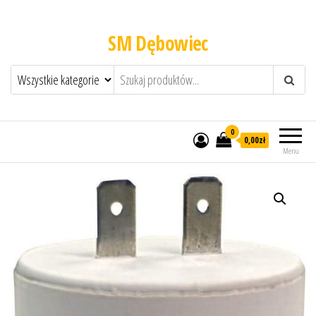
SM Dębowiec
0
0,00zł
Menu