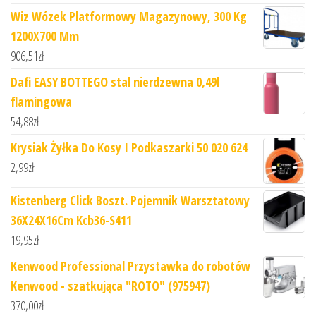
Wiz Wózek Platformowy Magazynowy, 300 Kg
1200X700 Mm
906,51
zł
Dafi EASY BOTTEGO stal nierdzewna 0,49l
flamingowa
54,88
zł
Krysiak Żyłka Do Kosy I Podkaszarki 50 020 624
2,99
zł
Kistenberg Click Boszt. Pojemnik Warsztatowy
36X24X16Cm Kcb36-S411
19,95
zł
Kenwood Professional Przystawka do robotów
Kenwood - szatkująca "ROTO" (975947)
370,00
zł