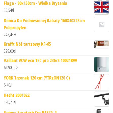
Flaga - 90x150cm - Wielka Brytania
35,54
zł
Donica Do Podniesionej Rabaty 160X40X23cm
Polipropylen
247,45
zł
Krafft Nóż tarczowy KF-65
529,00
zł
Vaillant VCW eco TEC pro 236/5 10021899
6 090,00
zł
YORK Trzonek 120 cm (YTRzON120 C)
6,40
zł
Hecht 8001022
120,75
zł
Unique Ergotech Cm-B137A-4