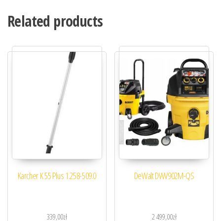
Related products
Karcher K 55 Plus 1.258-509.0
DeWalt DWV902M-QS
339,00
zł
2 499,00
zł