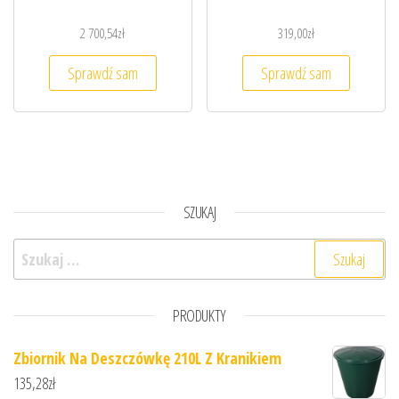
2 700,54
zł
319,00
zł
Sprawdź sam
Sprawdź sam
SZUKAJ
Szukaj:
PRODUKTY
Zbiornik Na Deszczówkę 210L Z Kranikiem
135,28
zł