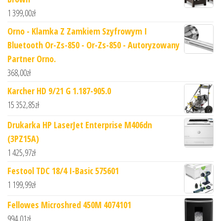
1 399,00
zł
Orno - Klamka Z Zamkiem Szyfrowym I
Bluetooth Or-Zs-850 - Or-Zs-850 - Autoryzowany
Partner Orno.
368,00
zł
Karcher HD 9/21 G 1.187-905.0
15 352,85
zł
Drukarka HP LaserJet Enterprise M406dn
(3PZ15A)
1 425,97
zł
Festool TDC 18/4 I-Basic 575601
1 199,99
zł
Fellowes Microshred 450M 4074101
994,01
zł