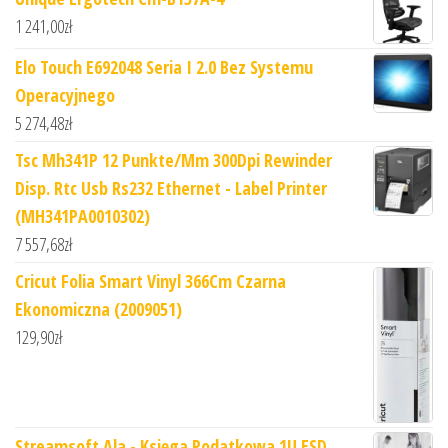
1 241,00
zł
Elo Touch E692048 Seria I 2.0 Bez Systemu
Operacyjnego
5 274,48
zł
Tsc Mh341P 12 Punkte/Mm 300Dpi Rewinder
Disp. Rtc Usb Rs232 Ethernet - Label Printer
(MH341PA0010302)
7 557,68
zł
Cricut Folia Smart Vinyl 366Cm Czarna
Ekonomiczna (2009051)
129,90
zł
Streamsoft Ala - Księga Podatkowa 1U ESD