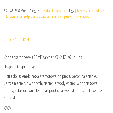
SKU:
46a6637e80bb
Category:
Urządzenia sprzątające
Tags:
jaka wełna na poddasze
,
młotowiertarka
,
nadproze
,
odkurzacz macallister
,
parawan nawannowy
DESCRIPTION
Kondensator cewka 25mF Karcher K3 K4 K5 K6 Hd Hds
Urządzenia sprzątające
lustra do łazienek, cegła szamotowa do pieca, beton na scianie,
uszczelnianie rur wodnych, ciśnienie wody w sieci wodociągowej
normy, kubik drewna ile to, jak podłączyć wentylator łazienkowy, cena
storczyka
yyyyy