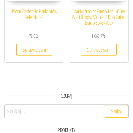
Ibicon Tester Do Banknotów
Star Micronics Europ Tsp143Iiiw
Selectic U-1
Wi-Fi 8 Dots/Mm (203 Dpi) Cutter
Black (39464790)
72,00
zł
1 668,77
zł
Sprawdź sam
Sprawdź sam
SZUKAJ
Szukaj:
PRODUKTY