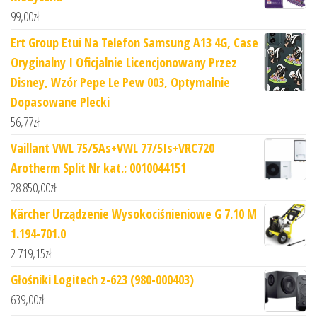
99,00
zł
Ert Group Etui Na Telefon Samsung A13 4G, Case
Oryginalny I Oficjalnie Licencjonowany Przez
Disney, Wzór Pepe Le Pew 003, Optymalnie
Dopasowane Plecki
56,77
zł
Vaillant VWL 75/5As+VWL 77/5Is+VRC720
Arotherm Split Nr kat.: 0010044151
28 850,00
zł
Kärcher Urządzenie Wysokociśnieniowe G 7.10 M
1.194-701.0
2 719,15
zł
Głośniki Logitech z-623 (980-000403)
639,00
zł