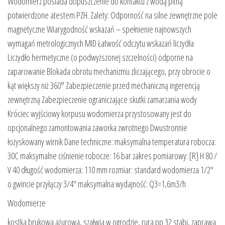
Wodomierz posiada dopuszczenie do kontaktu z wodą pitną
potwierdzone atestem PZH. Zalety: Odporność na silne zewnętrzne pole
magnetyczne Wiarygodność wskazań – spełnienie najnowszych
wymagań metrologicznych MID Łatwość odczytu wskazań liczydła
Liczydło hermetyczne (o podwyższonej szczelności) odporne na
zaparowanie Blokada obrotu mechanizmu zliczającego, przy obrocie o
kąt większy niż 360° Zabezpieczenie przed mechaniczną ingerencją
zewnętrzną Zabezpieczenie ograniczające skutki zamarzania wody
Króciec wyjściowy korpusu wodomierza przystosowany jest do
opcjonalnego zamontowania zaworka zwrotnego Dwustronnie
łożyskowany wirnik Dane techniczne: maksymalna temperatura robocza:
30C maksymalne ciśnienie robocze: 16 bar zakres pomiarowy: [R] H 80 /
V 40 długość wodomierza: 110 mm rozmiar: standard wodomierza 1/2″
o gwincie przyłączy 3/4″ maksymalna wydajność: Q3=1,6m3/h
Wodomierze
kostka brukowa ażurowa, szałwia w ogrodzie, rura pp 32 stabi, zaprawa