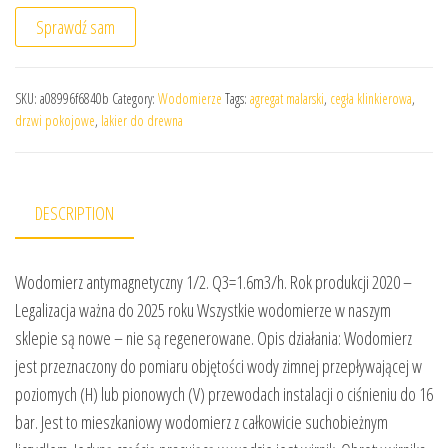
Sprawdź sam
SKU:
a08996f6840b
Category:
Wodomierze
Tags:
agregat malarski
,
cegła klinkierowa
,
drzwi pokojowe
,
lakier do drewna
DESCRIPTION
Wodomierz antymagnetyczny 1/2. Q3=1.6m3/h. Rok produkcji 2020 –
Legalizacja ważna do 2025 roku Wszystkie wodomierze w naszym
sklepie są nowe – nie są regenerowane. Opis działania: Wodomierz
jest przeznaczony do pomiaru objętości wody zimnej przepływającej w
poziomych (H) lub pionowych (V) przewodach instalacji o ciśnieniu do 16
bar. Jest to mieszkaniowy wodomierz z całkowicie suchobieżnym