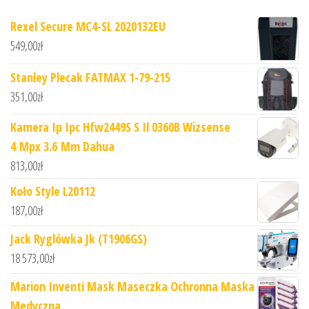
Rexel Secure MC4-SL 2020132EU
549,00
zł
Stanley Plecak FATMAX 1-79-215
351,00
zł
Kamera Ip Ipc Hfw2449S S Il 0360B Wizsense
4 Mpx 3.6 Mm Dahua
813,00
zł
Koło Style L20112
187,00
zł
Jack Ryglówka Jk (T1906GS)
18 573,00
zł
Marion Inventi Mask Maseczka Ochronna Maska
Medyczna