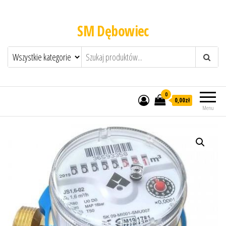
SM Dębowiec
0
0,00zł
Menu