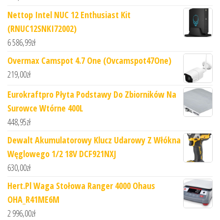
Nettop Intel NUC 12 Enthusiast Kit
(RNUC12SNKI72002)
6 586,99
zł
Overmax Camspot 4.7 One (Ovcamspot47One)
219,00
zł
Eurokraftpro Płyta Podstawy Do Zbiorników Na
Surowce Wtórne 400L
448,95
zł
Dewalt Akumulatorowy Klucz Udarowy Z Włókna
Węglowego 1/2 18V DCF921NXJ
630,00
zł
Hert.Pl Waga Stołowa Ranger 4000 Ohaus
OHA_R41ME6M
2 996,00
zł