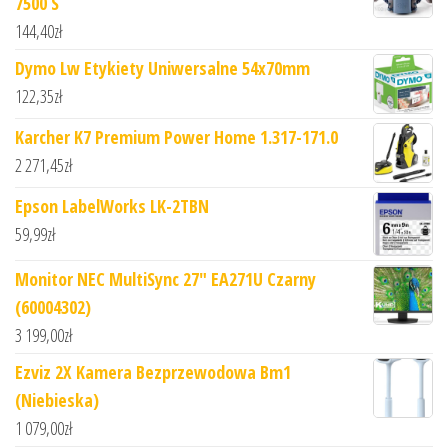
7500 S
144,40
zł
Dymo Lw Etykiety Uniwersalne 54x70mm
122,35
zł
Karcher K7 Premium Power Home 1.317-171.0
2 271,45
zł
Epson LabelWorks LK-2TBN
59,99
zł
Monitor NEC MultiSync 27" EA271U Czarny
(60004302)
3 199,00
zł
Ezviz 2X Kamera Bezprzewodowa Bm1
(Niebieska)
1 079,00
zł