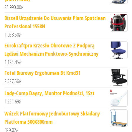
23 990,00
zł
Bissell Urządzenie Do Usuwania Plam Spotclean
Professional 1558N
1 058,50
zł
Eurokraftpro Krzesło Obrotowe Z Podporą
Lędźwi Mechanizm Punktowo-Synchroniczny
1 125,45
zł
Fotel Biurowy Ergohuman Bt Kmd31
2 527,56
zł
Lady-Comp Daysy, Monitor Płodności, 1Szt
1 251,69
zł
Wózek Platformowy Jednoburtowy Składany
Platforma 500X800mm
829,02
zł