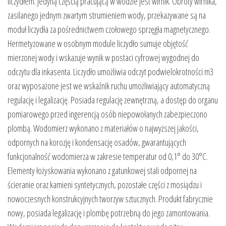
liczydłem. Jedyną częścią pracującą w wodzie jest wirnik. Obroty wirnika,
zasilanego jednym zwartym strumieniem wody, przekazywane są na
moduł liczydła za pośrednictwem czołowego sprzęgła magnetycznego.
Hermetyzowane w osobnym module liczydło sumuje objętość
mierzonej wody i wskazuje wynik w postaci cyfrowej wygodnej do
odczytu dla inkasenta. Liczydło umożliwia odczyt podwielokrotności m3
oraz wyposażone jest we wskaźnik ruchu umożliwiający automatyczną
regulację i legalizację. Posiada regulację zewnętrzną, a dostęp do organu
pomiarowego przed ingerencją osób niepowołanych zabezpieczono
plombą. Wodomierz wykonano z materiałów o najwyższej jakości,
odpornych na korozję i kondensację osadów, gwarantujących
funkcjonalność wodomierza w zakresie temperatur od 0,1° do 30°C.
Elementy łożyskowania wykonano z gatunkowej stali odpornej na
ścieranie oraz kamieni syntetycznych, pozostałe części z mosiądzu i
nowoczesnych konstrukcyjnych tworzyw sztucznych. Produkt fabrycznie
nowy, posiada legalizację i plombę potrzebną do jego zamontowania.