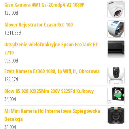
Gise Kamera 4W1 Gs-2Cmdp4-V2 1080P
120,00
zł
Glover Rejestrator Czasu Rct-100
1 211,55
zł
Urządzenie wielofunkcyjne Epson EcoTank ET-
2710
995,00
zł
Ezviz Kamera Ez360 1080, Ip Wifi,Ir, Obrotowa
195,57
zł
Blow 85 928 92X25Mm 230V 9225Fd Kulkowy
34,00
zł
Mi Mini Kamera Hd Internetowa Szpiegowska
Detekcja
38,00
zł