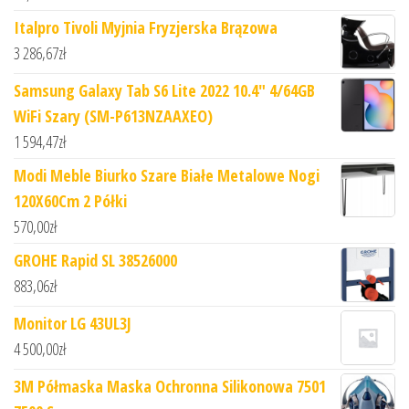
Italpro Tivoli Myjnia Fryzjerska Brązowa
3 286,67
zł
Samsung Galaxy Tab S6 Lite 2022 10.4" 4/64GB
WiFi Szary (SM-P613NZAAXEO)
1 594,47
zł
Modi Meble Biurko Szare Białe Metalowe Nogi
120X60Cm 2 Półki
570,00
zł
GROHE Rapid SL 38526000
883,06
zł
Monitor LG 43UL3J
4 500,00
zł
3M Półmaska Maska Ochronna Silikonowa 7501