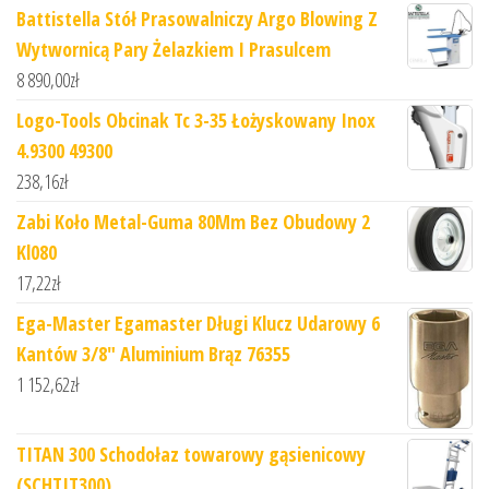
Battistella Stół Prasowalniczy Argo Blowing Z
Wytwornicą Pary Żelazkiem I Prasulcem
8 890,00
zł
Logo-Tools Obcinak Tc 3-35 Łożyskowany Inox
4.9300 49300
238,16
zł
Zabi Koło Metal-Guma 80Mm Bez Obudowy 2
Kl080
17,22
zł
Ega-Master Egamaster Długi Klucz Udarowy 6
Kantów 3/8" Aluminium Brąz 76355
1 152,62
zł
TITAN 300 Schodołaz towarowy gąsienicowy
(SCHTIT300)