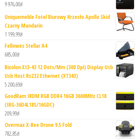
9 976,00
zł
Uniquemeble Fotel Biurowy Krzesło Apollo Skid
Czarny Mandarin
1 199,99
zł
Fellowes Stellar A4
685,00
zł
Bixolon Xt3-43 12 Dots/Mm (300 Dpi) Display Usb
Usb Host Rs232 Ethernet (XT343)
5 200,69
zł
GoodRam IRDM RGB DDR4 16GB 3600MHz CL18
(IRG-36D4L18S/16GDC)
209,99
zł
Overmax X-Bee Drone 9.5 Fold
782,85
zł