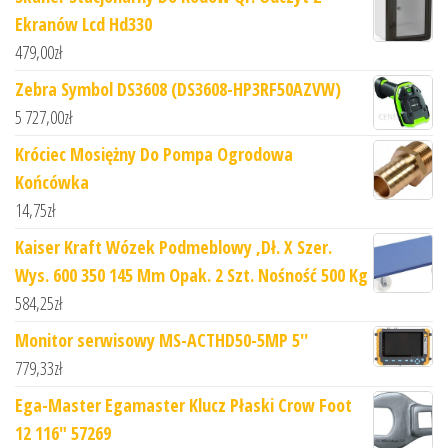
Ekranów Lcd Hd330
479,00
zł
Zebra Symbol DS3608 (DS3608-HP3RF50AZVW)
5 727,00
zł
Króciec Mosiężny Do Pompa Ogrodowa
Końcówka
14,75
zł
Kaiser Kraft Wózek Podmeblowy ,Dł. X Szer.
Wys. 600 350 145 Mm Opak. 2 Szt. Nośność 500 Kg
584,25
zł
Monitor serwisowy MS-ACTHD50-5MP 5''
779,33
zł
Ega-Master Egamaster Klucz Płaski Crow Foot
12 116" 57269