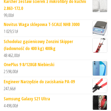
Karcher zestaw ścierek z mikrofibry do kuchni
2.863-172.0
99,00
zł
Novitus Waga sklepowa T-SCALE NHB 3000
1 029,51
zł
Schodołaz gąsienicowy Zonzini Skipper
(ładowność do 400 kg) 400kg
48 462,00
zł
OnePlus 9 8/128GB Niebieski
2 598,00
zł
Engineer Narzędzie do zaciskania PA-09
247,66
zł
Samsung Galaxy S21 Ultra
4 498,00
zł