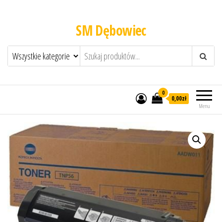
SM Dębowiec
0
0,00zł
Menu