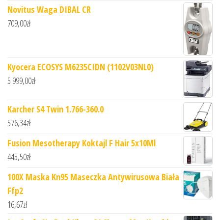
Novitus Waga DIBAL CR
709,00
zł
Kyocera ECOSYS M6235CIDN (1102V03NL0)
5 999,00
zł
Karcher S4 Twin 1.766-360.0
576,34
zł
Fusion Mesotherapy Koktajl F Hair 5x10Ml
445,50
zł
100X Maska Kn95 Maseczka Antywirusowa Biała
Ffp2
16,67
zł