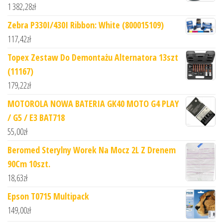
1 382,28
zł
Zebra P330I/430I Ribbon: White (800015109)
117,42
zł
Topex Zestaw Do Demontażu Alternatora 13szt
(11167)
179,22
zł
MOTOROLA NOWA BATERIA GK40 MOTO G4 PLAY
/ G5 / E3 BAT718
55,00
zł
Beromed Sterylny Worek Na Mocz 2L Z Drenem
90Cm 10szt.
18,63
zł
Epson T0715 Multipack
149,00
zł