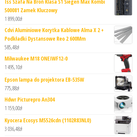
Iss Szafa Na Broń Klasa S1 Siegen Max Kombi
500081 Zamek Kluczowy
1 899,00
zł
Cdvi Aluminiowe Korytka Kablowe Alma X 2 +
Podkładki Dystansowe Reo 2 600Mm
585,48
zł
Milwaukee M18 ONEIWF12-0
1 495,10
zł
Epson lampa do projektora EB-535W
775,88
zł
Hdwr Picturepro An304
1 159,00
zł
Kyocera Ecosys M5526cdn (1102R83NL0)
3 036,48
zł