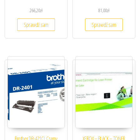
266,20
zł
81,00
zł
Sprawdź sam
Sprawdź sam
Brother DR-421CL Czarny
XEROX – BLACK – TONER