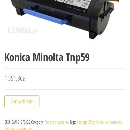
Konica Minolta Tnp59
1 551,80
zł
Sprawdź sam
SKU:
5af1512f5c82
Category:
Tonery oryginalne
Tags:
atlas gta 25kg
,
farba
,
wc kompakt
,
zasłona prysznicowa