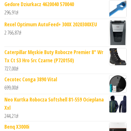
Gedore Dziurkacz 4620040 570040
296,91
zł
Rexel Optimum AutoFeed+ 300X 2020300XEU
2 766,87
zł
Caterpillar Męskie Buty Robocze Premier 8" Wr
Tx Ct S3 Hro Src Czarne (P720150)
727,00
zł
Cecotec Conga 3890 Vital
699,00
zł
Neo Kurtka Robocza Softshell 81-559 Ocieplana
Xxl
244,21
zł
Benq X3000i