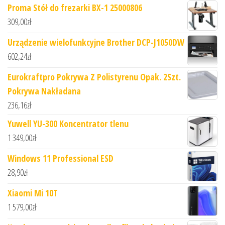
Proma Stół do frezarki BX-1 25000806
309,00
zł
Urządzenie wielofunkcyjne Brother DCP-J1050DW
602,24
zł
Eurokraftpro Pokrywa Z Polistyrenu Opak. 2Szt.
Pokrywa Nakładana
236,16
zł
Yuwell YU-300 Koncentrator tlenu
1 349,00
zł
Windows 11 Professional ESD
28,90
zł
Xiaomi Mi 10T
1 579,00
zł