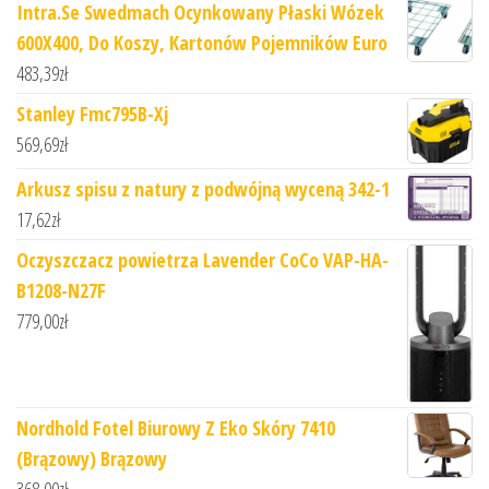
Intra.Se Swedmach Ocynkowany Płaski Wózek
600X400, Do Koszy, Kartonów Pojemników Euro
483,39
zł
Stanley Fmc795B-Xj
569,69
zł
Arkusz spisu z natury z podwójną wyceną 342-1
17,62
zł
Oczyszczacz powietrza Lavender CoCo VAP-HA-
B1208-N27F
779,00
zł
Nordhold Fotel Biurowy Z Eko Skóry 7410
(Brązowy) Brązowy