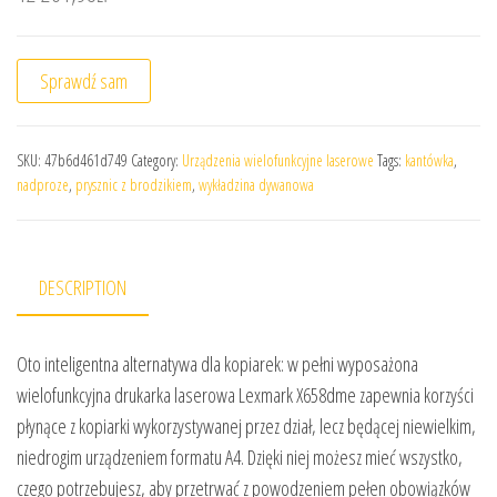
Sprawdź sam
SKU:
47b6d461d749
Category:
Urządzenia wielofunkcyjne laserowe
Tags:
kantówka
,
nadproze
,
prysznic z brodzikiem
,
wykładzina dywanowa
DESCRIPTION
Oto inteligentna alternatywa dla kopiarek: w pełni wyposażona
wielofunkcyjna drukarka laserowa Lexmark X658dme zapewnia korzyści
płynące z kopiarki wykorzystywanej przez dział, lecz będącej niewielkim,
niedrogim urządzeniem formatu A4. Dzięki niej możesz mieć wszystko,
czego potrzebujesz, aby przetrwać z powodzeniem pełen obowiązków