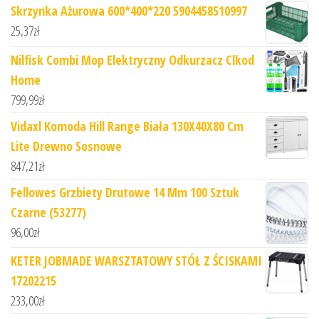
Skrzynka Ażurowa 600*400*220 5904458510997
25,37
zł
Nilfisk Combi Mop Elektryczny Odkurzacz Clkod
Home
799,99
zł
Vidaxl Komoda Hill Range Biała 130X40X80 Cm
Lite Drewno Sosnowe
847,21
zł
Fellowes Grzbiety Drutowe 14 Mm 100 Sztuk
Czarne (53277)
96,00
zł
KETER JOBMADE WARSZTATOWY STÓŁ Z ŚCISKAMI
17202215
233,00
zł