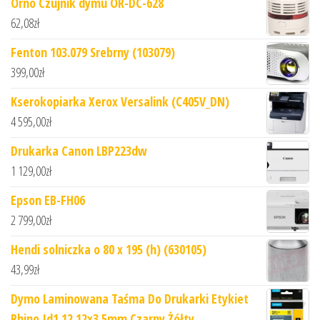
Orno Czujnik dymu OR-DC-628
62,08
zł
Fenton 103.079 Srebrny (103079)
399,00
zł
Kserokopiarka Xerox Versalink (C405V_DN)
4 595,00
zł
Drukarka Canon LBP223dw
1 129,00
zł
Epson EB-FH06
2 799,00
zł
Hendi solniczka o 80 x 195 (h) (630105)
43,99
zł
Dymo Laminowana Taśma Do Drukarki Etykiet
Rhino Id1 12 12x3 5mm Czarny Żółty