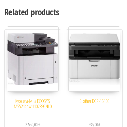
Related products
Kyocera-Mita ECOSYS
Brother DCP-1510E
M5521cdw 1102R93NL0
2 550,00
zł
635,00
zł