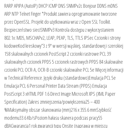
RARP APIPA (AutoIP) DHCP ICMP DNS SNMPv2c Bonjour DDNS mDNS
ARP NTP Telnet Finger *Produkt zawiera oprogramowanie tworzone
przez OpenSSL. Projekt do użytkowania wraz z Open SSL Toolkit.
Bezpieczeństwo sieciSNMPv3 Kontrola dostępu z wykorzystaniem
802.1x: MD5, MSCHAPv2, LEAP, PEAP, TLS, TTLS IPSec Czcionki i strony
kodoweKod kreskowy”3 z 9″ w wersji wąskiej, standardowej i szerokiej
158 skalowalnych czcionek PostScript 2 czcionki rastrowe PCL 39
skalowalnych czcionek PPDS 5 czcionek rastrowych PPDS 84 skalowalne
czcionki PCL OCR-A, OCR-B czcionki skalowalne PCL 5e Więcej informacji
w Technical Reference. Języki druku (standardowo)Emulacja PCL 5e
Emulacja PCL 6 Personal Printer Data Stream (PPDS) Emulacja
PostScript 3 xHTML PDF 1.6 Direct Image Microsoft XPS (XML Paper
Specification) Zakres zmniejszenia/powiększenia25 – 400
%Maksymalny obszar skanowania (mm)216 x 355.6 mmSzybkość
modemu33.6 Kb/sPoziom hałasu skanera podczas pracy55
dBAGwarancja1 rok gwarancji typu Onsite (naprawa w miejscu