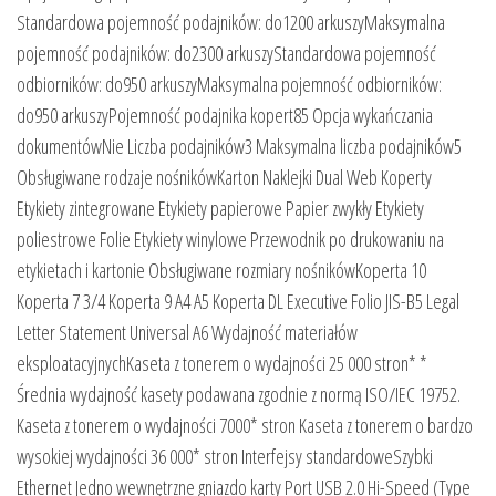
Standardowa pojemność podajników: do1200 arkuszyMaksymalna
pojemność podajników: do2300 arkuszyStandardowa pojemność
odbiorników: do950 arkuszyMaksymalna pojemność odbiorników:
do950 arkuszyPojemność podajnika kopert85 Opcja wykańczania
dokumentówNie Liczba podajników3 Maksymalna liczba podajników5
Obsługiwane rodzaje nośnikówKarton Naklejki Dual Web Koperty
Etykiety zintegrowane Etykiety papierowe Papier zwykły Etykiety
poliestrowe Folie Etykiety winylowe Przewodnik po drukowaniu na
etykietach i kartonie Obsługiwane rozmiary nośnikówKoperta 10
Koperta 7 3/4 Koperta 9 A4 A5 Koperta DL Executive Folio JIS-B5 Legal
Letter Statement Universal A6 Wydajność materiałów
eksploatacyjnychKaseta z tonerem o wydajności 25 000 stron* *
Średnia wydajność kasety podawana zgodnie z normą ISO/IEC 19752.
Kaseta z tonerem o wydajności 7000* stron Kaseta z tonerem o bardzo
wysokiej wydajności 36 000* stron Interfejsy standardoweSzybki
Ethernet Jedno wewnętrzne gniazdo karty Port USB 2.0 Hi-Speed (Type