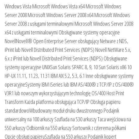
Windows Vista Microsoft Windows Vista x64 Microsoft Windows
Server 2008 Microsoft Windows Server 2008 x64 Microsoft Windows
Server 2008 z usługami terminalowymi Microsoft Windows Server 2008
x64 z usługami terminalowymi Obsługiwane systemy operacyjne
NovellNovell® Open Enterprise Server obsługujący Netware z NDS,
iPrint lub Novell Distributed Print Services (NDPS) Novell NetWare 5.x,
6.x z iPrint lub Novell Distributed Print Services (NDPS) Obsługiwane
systemy operacyjne UNIXSun Solaris SPARC 8, 9, 10 Sun Solaris x86 10
HP-UX 11.11, 11.23, 11.31 IBM AIX 5.2, 5.3, 6.1 Inne obsługiwane systemy
operacyjneSystemy IBM iSeries lub IBM AS/400® z TCP/IP z OS/400®
V3R1 lub nowszym wykorzystującym technologię OS/400 Host Print
Transform Każda platforma obsługująca TCP/IP Obsługa papieru
standardowoWbudowany moduł druku dwustronnego Podajnik
uniwersalny na 100 arkuszy Szuflada na 530 arkuszy Taca wejściowa na
550 arkuszy Odbiornik na 550 arkuszy Sortownik z czterema półkami
Opcje obsługi papieruSzuflada na 550 arkuszy Podajnik kopert