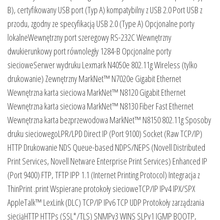
B), certyfikowany USB port (Typ A) kompatybilny z USB 2.0 Port USB z
przodu, zgodny ze specyfikacją USB 2.0 (Type A) Opcjonalne porty
lokalneWewnętrzny port szeregowy RS-232C Wewnętrzny
dwukierunkowy port równoległy 1284-B Opcjonalne porty
siecioweSerwer wydruku Lexmark N4050e 802.11g Wireless (tylko
drukowanie) Zewnętrzny MarkNet™ N7020e Gigabit Ethernet
Wewnętrzna karta sieciowa MarkNet™ N8120 Gigabit Ethernet
Wewnętrzna karta sieciowa MarkNet™ N8130 Fiber Fast Ethernet
Wewnętrzna karta bezprzewodowa MarkNet™ N8150 802.11g Sposoby
druku sieciowegoLPR/LPD Direct IP (Port 9100) Socket (Raw TCP/IP)
HTTP Drukowanie NDS Queue-based NDPS/NEPS (Novell Distributed
Print Services, Novell Netware Enterprise Print Services) Enhanced IP
(Port 9400) FTP, TFTP IPP 1.1 (Internet Printing Protocol) Integracja z
ThinPrint .print Wspierane protokoły siecioweTCP/IP IPv4 IPX/SPX
AppleTalk™ LexLink (DLC) TCP/IP IPv6 TCP UDP Protokoły zarządzania
sieciąHTTP HTTPs (SSL*/TLS) SNMPv3 WINS SLPv1 IGMP BOOTP,