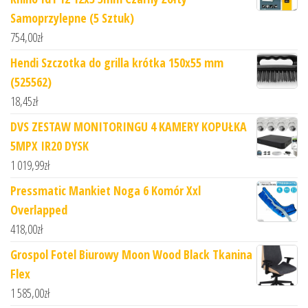
Samoprzylepne (5 Sztuk)
754,00
zł
Hendi Szczotka do grilla krótka 150x55 mm
(525562)
18,45
zł
DVS ZESTAW MONITORINGU 4 KAMERY KOPUŁKA
5MPX IR20 DYSK
1 019,99
zł
Pressmatic Mankiet Noga 6 Komór Xxl
Overlapped
418,00
zł
Grospol Fotel Biurowy Moon Wood Black Tkanina
Flex
1 585,00
zł