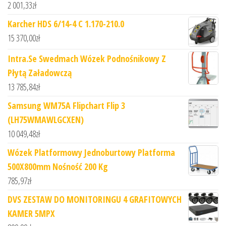
2 001,33
zł
Karcher HDS 6/14-4 C 1.170-210.0
15 370,00
zł
Intra.Se Swedmach Wózek Podnośnikowy Z
Płytą Załadowczą
13 785,84
zł
Samsung WM75A Flipchart Flip 3
(LH75WMAWLGCXEN)
10 049,48
zł
Wózek Platformowy Jednoburtowy Platforma
500X800mm Nośność 200 Kg
785,97
zł
DVS ZESTAW DO MONITORINGU 4 GRAFITOWYCH
KAMER 5MPX