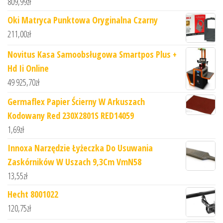
809,99
zł
Oki Matryca Punktowa Oryginalna Czarny
211,00
zł
Novitus Kasa Samoobsługowa Smartpos Plus +
Hd Ii Online
49 925,70
zł
Germaflex Papier Ścierny W Arkuszach
Kodowany Red 230X2801S RED14059
1,69
zł
Innoxa Narzędzie Łyżeczka Do Usuwania
Zaskórników W Uszach 9,3Cm VmN58
13,55
zł
Hecht 8001022
120,75
zł