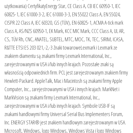
użytkowania) CertyfikatyEnergy Star, CE Class A, CB IEC 60950-1, IEC
60825-1, IEC 61000-3-2, IEC 61000-3-3, EN 55022 Class A, EN 55024,
CISPR 22 Class A, IEC 60320, GS (TÜV), EN 60825-1, ACMA A-tick mark
Class A, AS/NZS 60950-1, EK Mark, KCC MIC Mark, CCC Class A, UL AR,
CS, TÜV Rh, CNC, ANATEL, SUBTEL, MTC, MOC, TK, TEC, SIRIM, ICASA,
R&TTE ETSI ES 203 021,-2,-3 Znaki towaroweLexmark i Lexmark ze
znakiem diamentu są znakami firmy Lexmark International, Inc.,
zarejestrowanymi w USA i/lub innych krajach. Pozostałe znaki są
własnością odpowiednich firm. PCL jest zarejestrowanym znakiem firmy
Hewlett-Packard. AppleTalk, Mac i Macintosh są znakami firmy Apple
Computer, Inc., zarejestrowanymi w USA i innych krajach. MarkNet i
MarkVision są znakami firmy Lexmark International, Inc.,
zarejestrowanymi w USA i/lub innych krajach. Symbole USB-IF są
znakami handlowymi firmy Universal Serial Bus Implementers Forum,
Inc. ENERGY STAR® jest znakiem handlowym zarejestrowanym w USA.
Microsoft, Windows, logo Windows, Windows Vista i logo Windows