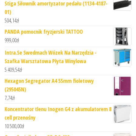
Stiga Siłownik amortyzator pedału (1134-4187-
01)
504,14
zł
PANDA pomocnik fryzjerski TATTOO
999,00
zł
Intra.Se Swedmach Wózek Na Narzędzia -
Szafka Warsztatowa Płyta Winylowa
5 409,54
zł
Hexagon Segregator A4 55mm fioletowy
(295045N)
7,74
zł
Koncentrator tlenu Inogen G4 z akumulatorem 8
cell przenośny
10 500,00
zł