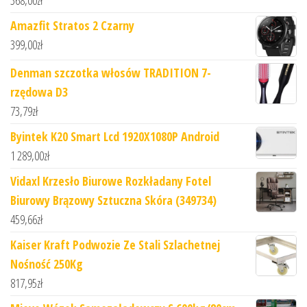
368,00
zł
Amazfit Stratos 2 Czarny
399,00
zł
Denman szczotka włosów TRADITION 7-
rzędowa D3
73,79
zł
Byintek K20 Smart Lcd 1920X1080P Android
1 289,00
zł
Vidaxl Krzesło Biurowe Rozkładany Fotel
Biurowy Brązowy Sztuczna Skóra (349734)
459,66
zł
Kaiser Kraft Podwozie Ze Stali Szlachetnej
Nośność 250Kg
817,95
zł