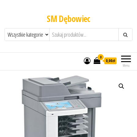
SM Dębowiec
0
0,00zł
Menu