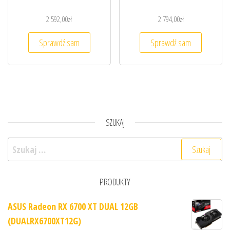
2 592,00
zł
2 794,00
zł
Sprawdź sam
Sprawdź sam
SZUKAJ
Szukaj:
PRODUKTY
ASUS Radeon RX 6700 XT DUAL 12GB
(DUALRX6700XT12G)