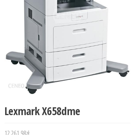
Lexmark X658dme
12 261,98
zł