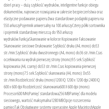
dzień pracy – dużą szybkość wydruków, inteligentne funkcje obiegu
dokumentów, najnowsze rozwiązania w zakresie bezpieczeństwa oraz
elastyczne podawanie papieru.Dwa standardowe podajniki papieru na
550 arkuszyPojemnik uniwersalny na 100 arkuszyCztery półki sortownika
i pojemnik standardowy mieszczą do 950 arkuszy
wydruków.FunkcjaSkanowanie w kolorze Kopiowanie Faksowanie
Skanowanie sieciowe Drukowanie Szybkość druku (A4, mono) do53
str./min.Szybkość druku dwustronnego (A4, mono) do36 str./min.Czas
oczekiwania na wydruk pierwszej strony (mono)9.5 sek.Szybkość
kopiowania (A4, czarny) do53 str./min.Czas kopiowania pierwszej
strony (mono)7.5 sek.Szybkość skanowania (A4, mono): Do55
str./min.Rozdzielczość druku (mono)1200 IQ 1200 x 1200 dpi 2400 IQ
600 x 600 dpi Rozdzielczość skanowania600 X 600 dpi (mono)
Procesor600 MHzPamięć standardowa256 MBPamięć dla modelu
sieciowego, wartość maksymalna1280 MBOpcje rozszerzenia
pamięciTak Obsługiwane systemy operacyjne Apple MacintoshApple