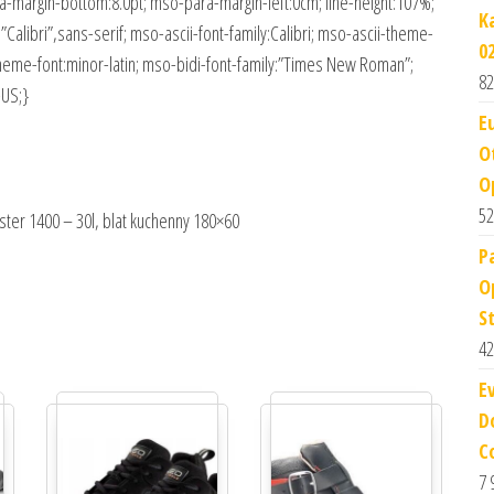
-margin-bottom:8.0pt; mso-para-margin-left:0cm; line-height:107%;
K
”Calibri”,sans-serif; mso-ascii-font-family:Calibri; mso-ascii-theme-
0
-theme-font:minor-latin; mso-bidi-font-family:”Times New Roman”;
82
-US;}
E
O
O
52
lister 1400 – 30l, blat kuchenny 180×60
P
O
S
42
E
D
C
7 