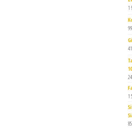
1 
K
99
G
41
T
1
24
F
1 
S
S
85