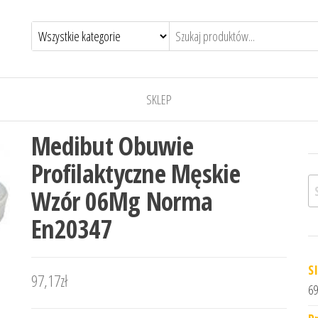
SKLEP
Medibut Obuwie
Profilaktyczne Męskie
Sz
Wzór 06Mg Norma
En20347
S
97,17
zł
69