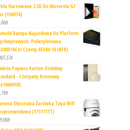
zkło Hartowane 2.5D Do Motorola G7
ox (150074)
,00
zł
omold Rampa Najazdowa Do Platform
ychwytowych, Polietylenowa
5X80X16Cm Czarny 65X80 16 (BFR)
007,37
zł
aleria Papieru Karton Ozdobny
tandard - Czerpany Kremowy
Ce1060410)
,19
zł
amera Obrotowa Żarówka Tuya Wifi
ezprzewodowa (1711711T)
9,00
zł