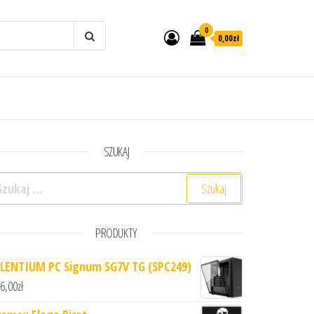
0
0,00zł
SZUKAJ
ukaj:
PRODUKTY
ILENTIUM PC Signum SG7V TG (SPC249)
6,00
zł