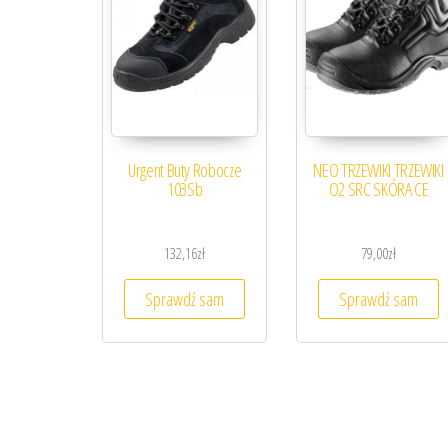
Urgent Buty Robocze
NEO TRZEWIKI TRZEWIKI
103Sb
O2 SRC SKÓRA CE
132,16
zł
79,00
zł
Sprawdź sam
Sprawdź sam