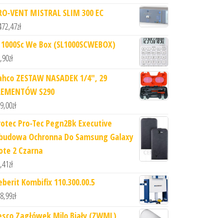
RO-VENT MISTRAL SLIM 300 EC
472,47
zł
l 1000Sc We Box (SL1000SCWEBOX)
,90
zł
ahco ZESTAW NASADEK 1/4", 29
LEMENTÓW S290
9,00
zł
rotec Pro-Tec Pegn2Bk Executive
budowa Ochronna Do Samsung Galaxy
ote 2 Czarna
,41
zł
eberit Kombifix 110.300.00.5
8,99
zł
esco Zagłówek Milo Biały (ZWML)