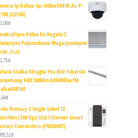
amera Ip Dahua Ipc-Hdbw3441R-As-P-
210B (23506)
3,00
zł
urokraftpro Półka Do Regału Z
twartymi Pojemnikami Magazynowymi
pak. 2szt.
2,75
zł
afana Stalka Okrągła Hss Nóż Tokarski
prawkowy Fi8X160Mm A06080Sw7M
talkaA08160
,64
zł
volis Primacy 2 Single Sided 12
ots/Mm (300 Dpi) Usb Ethernet Smart
ontact Contactless (PM20007)
995,52
zł