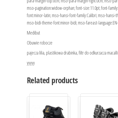
para-margin-top:0cm; mso-para-margin-right:0cm; mso-para
mso-pagination:widow-orphan; font-size:11.0pt; font-family:
font:minor-latin; mso-hansi-font-family:Calibri; mso-hansi
mso-bidi-theme-font:minor-bidi; mso-fareast-language:EN
Medibut
Obuwie robocze
pajecza lilia, plastikowa drabinka, filtr do odkurzacza macal
yyyyy
Related products