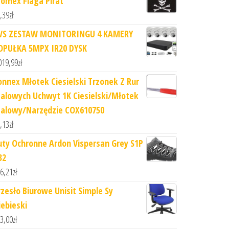
romex Flaga Pirat
,39
zł
VS ZESTAW MONITORINGU 4 KAMERY
OPUŁKA 5MPX IR20 DYSK
019,99
zł
onnex Młotek Ciesielski Trzonek Z Rur
talowych Uchwyt 1K Ciesielski/Młotek
talowy/Narzędzie COX610750
,13
zł
uty Ochronne Ardon Vispersan Grey S1P
32
6,21
zł
rzesło Biurowe Unisit Simple Sy
iebieski
3,00
zł