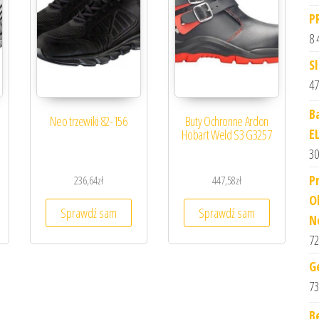
P
8 
S
47
B
Neo trzewiki 82-156
Buty Ochronne Ardon
E
Hobart Weld S3 G3257
30
P
236,64
zł
447,58
zł
O
Sprawdź sam
Sprawdź sam
N
72
G
73
B