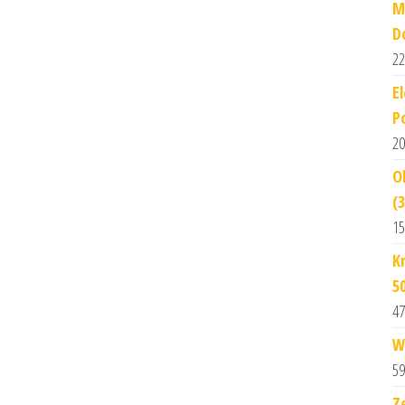
M
D
22
E
P
20
O
(
15
K
5
47
W
59
Z