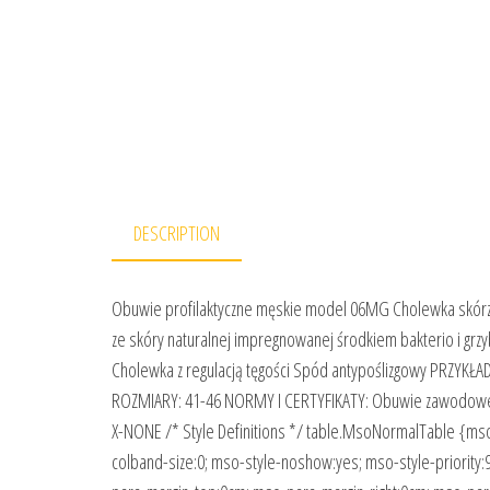
DESCRIPTION
Obuwie profilaktyczne męskie model 06MG Cholewka skórza
ze skóry naturalnej impregnowanej środkiem bakterio i gr
Cholewka z regulacją tęgości Spód antypoślizgowy PRZY
ROZMIARY: 41-46 NORMY I CERTYFIKATY: Obuwie zawodowe z
X-NONE /* Style Definitions */ table.MsoNormalTable {ms
colband-size:0; mso-style-noshow:yes; mso-style-priority: