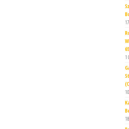
S
B
17
R
W
6
1 
G
S
(
10
K
B
18