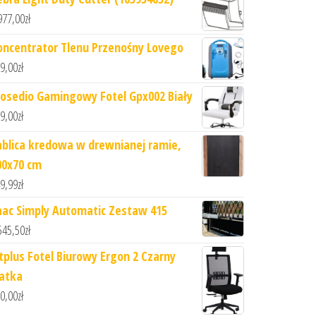
977,00
zł
oncentrator Tlenu Przenośny Lovego
9,00
zł
iosedio Gamingowy Fotel Gpx002 Biały
9,00
zł
ablica kredowa w drewnianej ramie,
00x70 cm
9,99
zł
aac Simply Automatic Zestaw 415
545,50
zł
itplus Fotel Biurowy Ergon 2 Czarny
iatka
0,00
zł