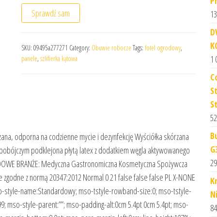
P
Sprawdź sam
13
D
K
SKU:
09495a277271
Category:
Obuwie robocze
Tags:
fotel ogrodowy
,
1 
panele
,
szlifierka kątowa
C
S
S
52
B
na, odporna na codzienne mycie i dezynfekcję Wyściółka skórzana
G
zybobójczym podklejona płytą latex z dodatkiem węgla aktywowanego
29
KŁADOWE BRANŻE: Medyczna Gastronomiczna Kosmetyczna Spożywcza
godne z normą 20347:2012 Normal 0 21 false false false PL X-NONE
K
o-style-name:Standardowy; mso-tstyle-rowband-size:0; mso-tstyle-
N
99; mso-style-parent:””; mso-padding-alt:0cm 5.4pt 0cm 5.4pt; mso-
84