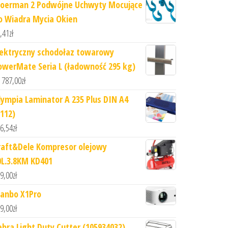
oerman 2 Podwójne Uchwyty Mocujące
o Wiadra Mycia Okien
,41
zł
lektryczny schodołaz towarowy
owerMate Seria L (ładowność 295 kg)
 787,00
zł
lympia Laminator A 235 Plus DIN A4
3112)
6,54
zł
raft&Dele Kompresor olejowy
0L.3.8KM KD401
9,00
zł
anbo X1Pro
9,00
zł
ebra Light Duty Cutter (105934032)