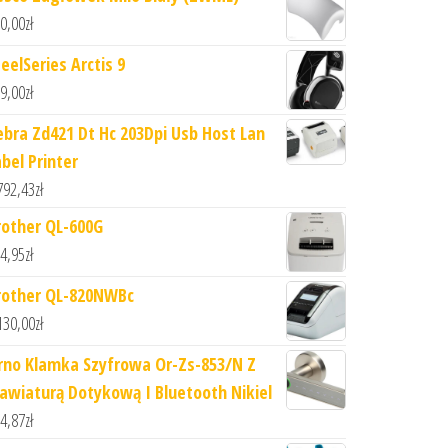
0,00
zł
eelSeries Arctis 9
9,00
zł
ebra Zd421 Dt Hc 203Dpi Usb Host Lan
abel Printer
792,43
zł
rother QL-600G
4,95
zł
rother QL-820NWBc
130,00
zł
rno Klamka Szyfrowa Or-Zs-853/N Z
lawiaturą Dotykową I Bluetooth Nikiel
4,87
zł