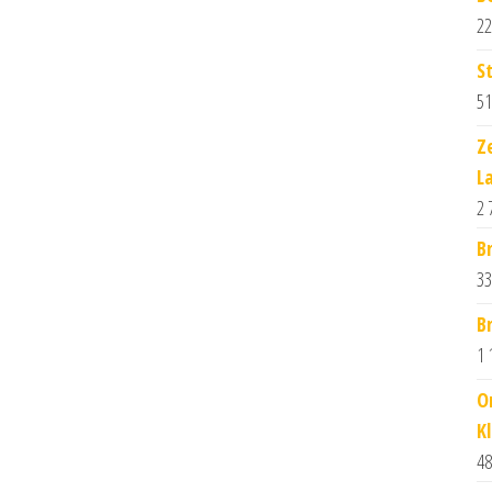
22
St
51
Z
L
2 
B
33
B
1 
O
K
48