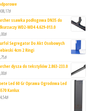
odporowe
108,17
zł
archer ssawka podłogowa DN35 do
dkurzaczy WD2-WD4 4.629-013.0
,00
zł
iurfol Segregator Do Akt Osobowych
iebieski 4cm 2 Ringi
,75
zł
archer dysza do tekstyliów 2.863-233.0
,00
zł
bete Led 60 Gr Oprawa Ogrodowa Led
6570 Kanlux
4,54
zł