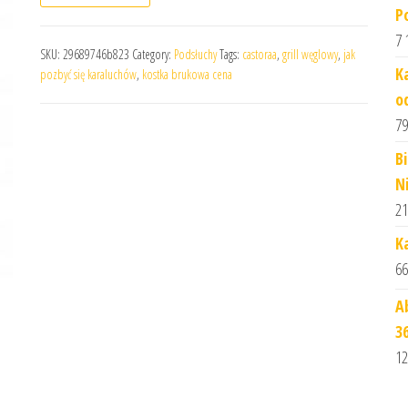
P
7 
SKU:
29689746b823
Category:
Podsłuchy
Tags:
castoraa
,
grill węglowy
,
jak
K
pozbyć się karaluchów
,
kostka brukowa cena
o
79
B
N
21
K
66
A
3
12