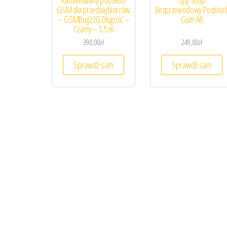
GSM dla przedsiębiorców
Bezprzewodowy Podsłuc
– GSMBug220, Długość –
Gsm A8
Czarny – 1,5 m
390,00
zł
249,00
zł
Sprawdź sam
Sprawdź sam