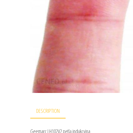
DESCRIPTION
Geemarc LH102V2 pętla indukcyjna