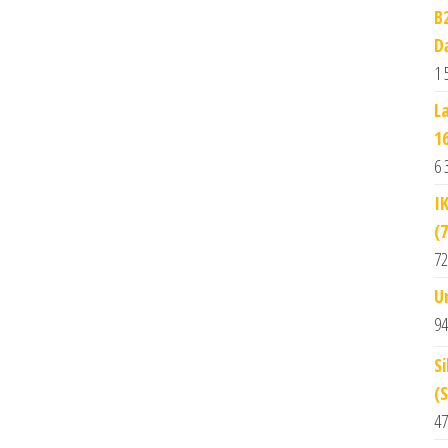
B
D
1 
L
1
6 
I
(
72
U
94
S
(
47