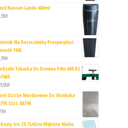
jord Nansen Lando 400ml
,90
zł
biornik Na Deszczówkę Prosperplast
mooth 160L
,99
zł
arkside Tokarka Do Drewna Pdm 600 B2
67469
9,00
zł
orel Ostrze Nierdzewne Do Skrobaka
6795 5Szt. 06796
29
zł
ektury Iris 29,7x42cm Błękitne Niebo