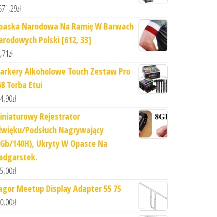
671,29
zł
paska Narodowa Na Ramię W Barwach
arodowych Polski [612, 33]
,71
zł
arkery Alkoholowe Touch Zestaw Pro
68 Torba Etui
4,90
zł
iniaturowy Rejestrator
źwięku/Podsłuch Nagrywający
8Gb/140H), Ukryty W Opasce Na
adgarstek.
5,00
zł
agor Meetup Display Adapter 55 75
0,00
zł