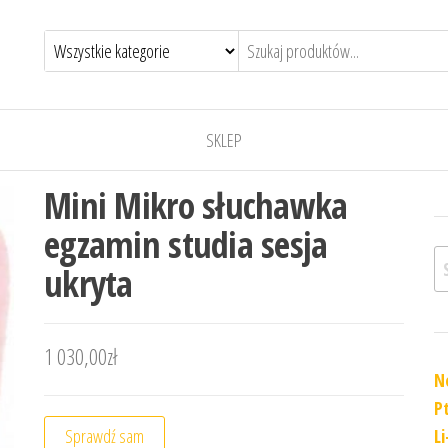
SKLEP
Mini Mikro słuchawka
egzamin studia sesja
Sz
ukryta
1 030,00
zł
N
P
Sprawdź sam
L