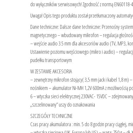
do wyłączników serwisowych! Zgodność z normą EN60118-4
Uwaga! Opis tego produktu został przetłumaczony automatycz
Dane techniczne: Dalsze dane techniczne: Przenośny system p
magnetycznego – wbudowany mikrofon – regulacja głośnoś
– wejście audio 3.5 mm dla akcesoriów audio (TV, MP3, kom
Ustawienie poziomu wejściowego (mikro i audio) – regulacj
pudełku transportowym
W ZESTAWIE AKCESORIA
– zewnętrzny mikrofon stojący( 3,5 mm jack i kabel 1,8 m) 
nośnikiem – akumulator Ni-MH 1,2V 600mA z możliwością 
6 – wtyczka sieci elektrycznej 230VAC- 15VDC – zdejmowany u
„szczelinowany” uszy do oznakowania
SZCZEGÓŁY TECHNICZNE
Czas pracy akumulatora : min. 5 do 8 godzin pracy ciągłej, m
– wtyczka sieciowa (UK, Europa lub US) – waga: 750 g – dł. X 