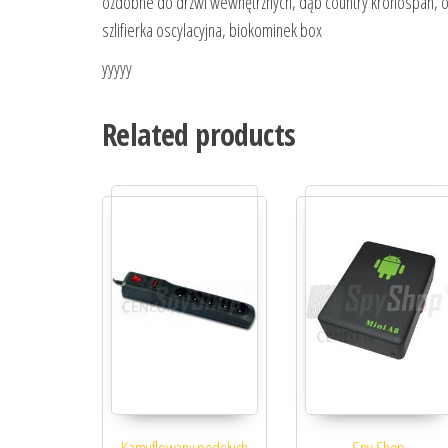
ozdobne do drzwi wewnętrznych, dąb country kronospan, ot
szlifierka oscylacyjna, biokominek box
yyyyy
Related products
Kamuflowany podsłuch
Spy Shop