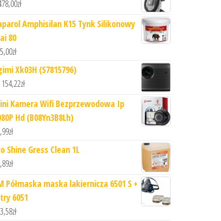
478,00
zł
aparol Amphisilan K15 Tynk Silikonowy
ai 80
5,00
zł
gimi Xk03H (S7815796)
 154,22
zł
ini Kamera Wifi Bezprzewodowa Ip
080P Hd (B08Yn3B8Lh)
,99
zł
co Shine Gress Clean 1L
,89
zł
M Półmaska maska lakiernicza 6501 S +
ltry 6051
3,58
zł