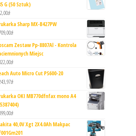
85 G (50 Sztuk)
2,00
zł
rukarka Sharp MX-B427PW
709,00
zł
oscam Zestaw Pp-8807Al - Kontrola
aciemnionych Miejsc
022,00
zł
each Auto Micro Cut PS600-20
243,97
zł
rukarka OKI MB770dfnfax mono A4
45387404)
099,00
zł
akita 40,0V Xgt 2X4.0Ah Makpac
f001Gm201