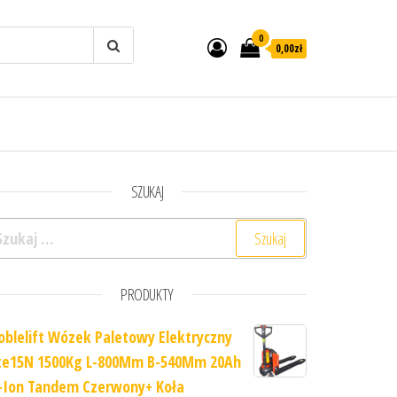
0
0,00zł
SZUKAJ
ukaj:
PRODUKTY
oblelift Wózek Paletowy Elektryczny
te15N 1500Kg L-800Mm B-540Mm 20Ah
i-Ion Tandem Czerwony+ Koła