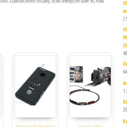
ovo, szafki kuchenne zestawy, drzwi zewnętrzne białe 90, mała
O
w
2 
O
H
(
48
G
64
A
1 
K
20
K
Wykrywacz Podsłuchów I
zegarek na Rękę