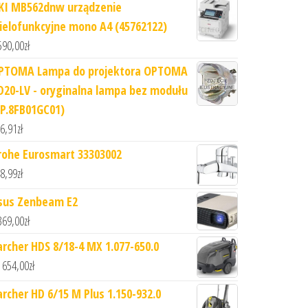
KI MB562dnw urządzenie
ielofunkcyjne mono A4 (45762122)
590,00
zł
PTOMA Lampa do projektora OPTOMA
D20-LV - oryginalna lampa bez modułu
SP.8FB01GC01)
6,91
zł
rohe Eurosmart 33303002
8,99
zł
sus Zenbeam E2
369,00
zł
archer HDS 8/18-4 MX 1.077-650.0
 654,00
zł
archer HD 6/15 M Plus 1.150-932.0