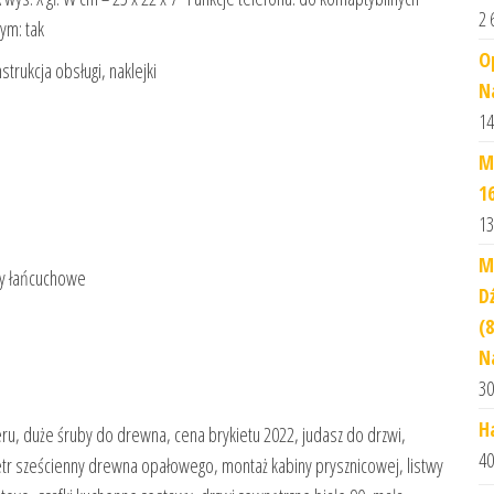
2 
ym: tak
O
trukcja obsługi, naklejki
N
14
M
1
13
M
iły łańcuchowe
D
(
N
30
H
ieru, duże śruby do drewna, cena brykietu 2022, judasz do drzwi,
40
metr sześcienny drewna opałowego, montaż kabiny prysznicowej, listwy