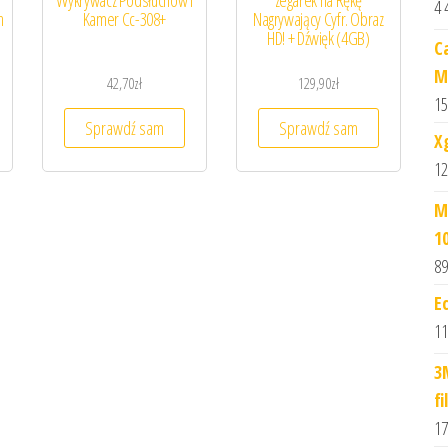
4 
h
Kamer Cc-308+
Nagrywający Cyfr. Obraz
HD! + Dźwięk (4GB)
C
M
42,70
zł
129,90
zł
15
Sprawdź sam
Sprawdź sam
X
12
M
1
89
E
11
3
fi
17