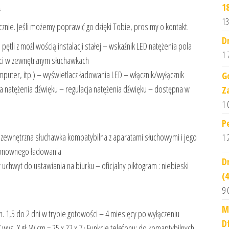
.
1
13
nie. Jeśli możemy poprawić go dzięki Tobie, prosimy o kontakt.
D
ętli z możliwością instalacji stałej – wskaźnik LED natężenia pola
1 
ci w zewnętrznym słuchawkach
puter, itp.) – wyświetlacz ładowania LED – włącznik/wyłącznik
G
a natężenia dźwięku – regulacja natężenia dźwięku – dostępna w
Z
1 
P
– zewnętrzna słuchawka kompatybilna z aparatami słuchowymi i jego
1 
ponownego ładowania
D
chwyt do ustawiania na biurku – oficjalny piktogram : niebieski
(
9 
M
in. 1,5 do 2 dni w trybie gotowości – 4 miesięcy po wyłączeniu
D
wys. X gł. W cm = 25 x 22 x 7 · Funkcje telefonu: do komaptybilnych