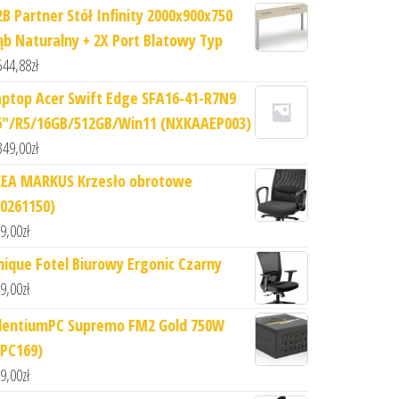
2B Partner Stół Infinity 2000x900x750
ąb Naturalny + 2X Port Blatowy Typ
544,88
zł
aptop Acer Swift Edge SFA16-41-R7N9
6"/R5/16GB/512GB/Win11 (NXKAAEP003)
349,00
zł
KEA MARKUS Krzesło obrotowe
70261150)
9,00
zł
nique Fotel Biurowy Ergonic Czarny
9,00
zł
ilentiumPC Supremo FM2 Gold 750W
SPC169)
9,00
zł