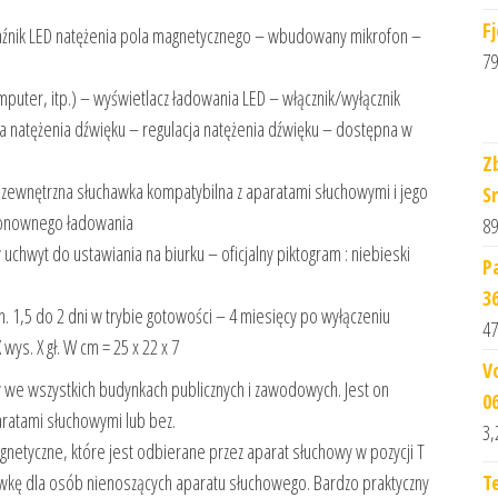
F
wskaźnik LED natężenia pola magnetycznego – wbudowany mikrofon –
79
puter, itp.) – wyświetlacz ładowania LED – włącznik/wyłącznik
a natężenia dźwięku – regulacja natężenia dźwięku – dostępna w
Z
– zewnętrzna słuchawka kompatybilna z aparatami słuchowymi i jego
S
ponownego ładowania
89
chwyt do ustawiania na biurku – oficjalny piktogram : niebieski
P
3
in. 1,5 do 2 dni w trybie gotowości – 4 miesięcy po wyłączeniu
47
wys. X gł. W cm = 25 x 22 x 7
V
 we wszystkich budynkach publicznych i zawodowych. Jest on
0
aratami słuchowymi lub bez.
3,
etyczne, które jest odbierane przez aparat słuchowy w pozycji T
ywkę dla osób nienoszących aparatu słuchowego. Bardzo praktyczny
T