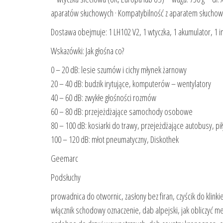
aparatów słuchowych · Kompatybilność z aparatem słuchow
Dostawa obejmuje: 1 LH102 V2, 1 wtyczka, 1 akumulator, 1 ins
Wskazówki: Jak głośna co?
0 – 20 dB: lesie szumów i cichy młynek żarnowy
20 – 40 dB: budzik irytujące, komputerów – wentylatory
40 – 60 dB: zwykłe głośności rozmów
60 – 80 dB: przejeżdżające samochody osobowe
80 – 100 dB: kosiarki do trawy, przejeżdżające autobusy, p
100 – 120 dB: młot pneumatyczny, Diskothek
Geemarc
Podsłuchy
prowadnica do otwornic, zasłony bez firan, czyścik do klink
włącznik schodowy oznaczenie, dab alpejski, jak obliczyć 