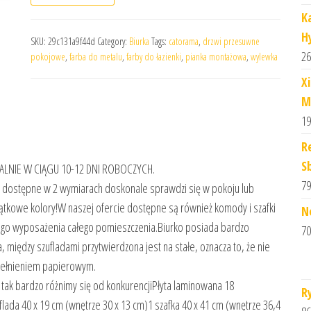
K
H
SKU:
29c131a9f44d
Category:
Biurka
Tags:
catorama
,
drzwi przesuwne
26
pokojowe
,
farba do metalu
,
farby do łazienki
,
pianka montażowa
,
wylewka
X
M
19
R
S
NIE W CIĄGU 10-12 DNI ROBOCZYCH.
79
ka), dostępne w 2 wymiarach doskonale sprawdzi się w pokoju lub
ątkowe kolory!W naszej ofercie dostępne są również komody i szafki
N
ego wyposażenia całego pomieszczenia.Biurko posiada bardzo
70
 między szufladami przytwierdzona jest na stałe, oznacza to, że nie
ypełnieniem papierowym.
ak bardzo różnimy się od konkurencjiPłyta laminowana 18
R
flada 40 x 19 cm (wnętrze 30 x 13 cm)1 szafka 40 x 41 cm (wnętrze 36,4