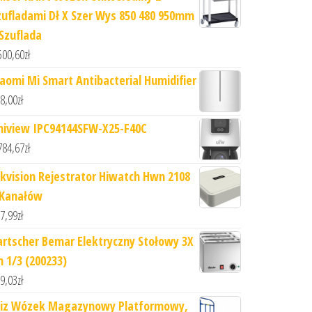
zufladami Dł X Szer Wys 850 480 950mm
 Szuflada
500,60
zł
iaomi Mi Smart Antibacterial Humidifier
8,00
zł
niview IPC94144SFW-X25-F40C
784,67
zł
ikvision Rejestrator Hiwatch Hwn 2108
 Kanałów
7,99
zł
artscher Bemar Elektryczny Stołowy 3X
n 1/3 (200233)
9,03
zł
iz Wózek Magazynowy Platformowy,