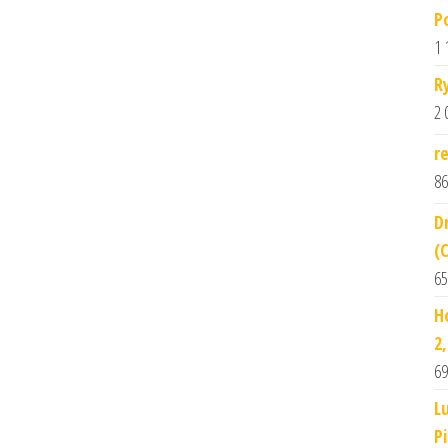
P
1 
R
2 
r
86
D
(
65
H
2
69
L
P