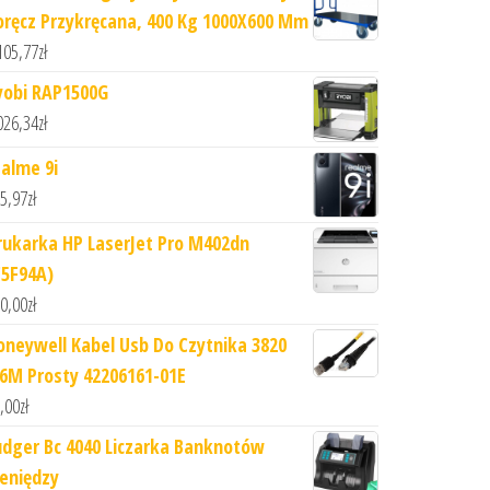
oręcz Przykręcana, 400 Kg 1000X600 Mm
105,77
zł
yobi RAP1500G
026,34
zł
ealme 9i
5,97
zł
rukarka HP LaserJet Pro M402dn
C5F94A)
0,00
zł
oneywell Kabel Usb Do Czytnika 3820
,6M Prosty 42206161-01E
,00
zł
udger Bc 4040 Liczarka Banknotów
ieniędzy