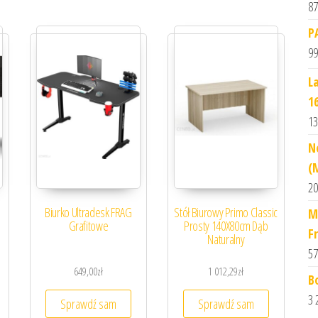
87
P
99
L
1
13
N
(
20
Biurko Ultradesk FRAG
Stół Biurowy Primo Classic
M
Grafitowe
Prosty 140X80cm Dąb
F
Naturalny
57
649,00
zł
1 012,29
zł
B
3 
Sprawdź sam
Sprawdź sam