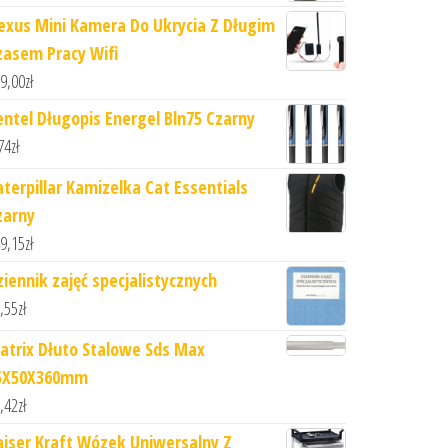
exus Mini Kamera Do Ukrycia Z Długim
zasem Pracy Wifi
9,00
zł
entel Długopis Energel Bln75 Czarny
74
zł
aterpillar Kamizelka Cat Essentials
zarny
9,15
zł
ziennik zajęć specjalistycznych
,55
zł
atrix Dłuto Stalowe Sds Max
5X50X360mm
,42
zł
aiser Kraft Wózek Uniwersalny Z