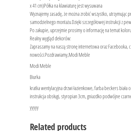
x 41 cm)Półka na klawiaturę jest wysuwana
Wyznajemy zasadę, że można zrobić wszystko, utrzymując p
samodzielnego montażu.Dzięki szczegółowej instrukcji z pe
Po zakupie, uprzejmie prosimy o informację na temat koloru 
Realny wygląd dekorów:
Zapraszamy na naszą stronę internetowa oraz Facebooka, 
nowości.Pozdrawiamy,Modi Meble
Modi Meble
Biurka
kratka wentylacyjna drzwi łazienkowe, farba beckers biała op
instrukcja obsługi, styropian 3cm, gniazdko podwójne cza
yyyyy
Related products