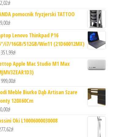
2,02
zł
ANDA pomocnik fryzjerski TATTOO
9,00
zł
aptop Lenovo Thinkpad P16
6"/i7/16GB/512GB/Win11 (21D60012MX)
 351,99
zł
ettop Apple Mac Studio M1 Max
MJMV3ZEAR1D3)
 999,00
zł
odi Meble Biurko Dąb Artisan Szare
ronty 120X60Cm
0,00
zł
ossini Oki L10006000030008
277,62
zł