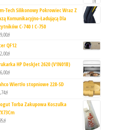
im-Tech Silikonowy Pokrowiec Wraz Z
azą Komunikacyjno-Ładującą Dla
zytników C-740 I C-750
9,00
zł
cer QF12
2,00
zł
rukarka HP DeskJet 2620 (V1N01B)
6,00
zł
ahco Wiertło stopniowe 228-SD
,74
zł
rogut Torba Zakupowa Koszulka
7X73Cm
95
zł