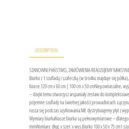
DESCRIPTION
SZANOWNI PAŃSTWO, ZAMÓWIENIA REALIZUJEMY MAKSYMAL
Biurko z 1 szufladą i szafeczką (w środku znajduje się pół
biurze.120 cm x 60 cm | 100 cm x 50 cmNiepowtarzalne, wyj
– dzięki temu stworzysz wspaniały zestaw do kompleksow
pojemne szuflady na świetnej jakości prowadnicach. Łączyna,
rusza się podczas użytkowania.NIE dystrybuujemy płyt z w
Wymiary biurkaNasze biurka są pełnowymiarowe – dlatego t
mmWymiary: dług. x szer. x wys.Biurko 100 x 50 x 75 cm1 szu