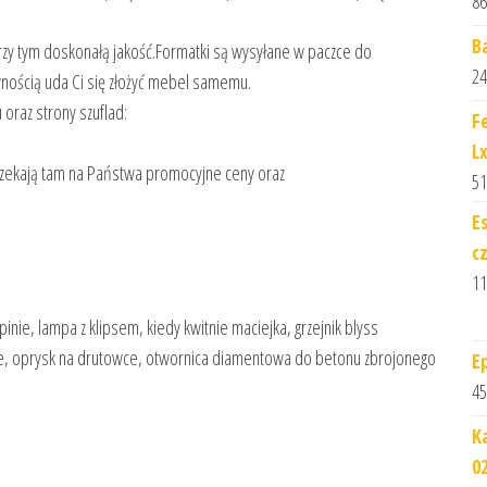
86
B
rzy tym doskonałą jakość.Formatki są wysyłane w paczce do
24
wnością uda Ci się złożyć mebel samemu.
oraz strony szuflad:
F
L
czekają tam na Państwa promocyjne ceny oraz
51
E
c
11
inie, lampa z klipsem, kiedy kwitnie maciejka, grzejnik blyss
rne, oprysk na drutowce, otwornica diamentowa do betonu zbrojonego
E
45
K
0