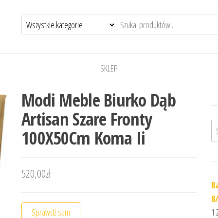
SKLEP
Modi Meble Biurko Dąb
Artisan Szare Fronty
Sz
100X50Cm Koma Ii
520,00
zł
B
8
Sprawdź sam
1 