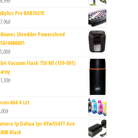
8,99
zł
aByliss Pro BAB3021E
7,96
zł
ellowes Shredder Powershred
x50/4406001
5,00
zł
sbit Vacuum Flask 750 Ml (159-001)
zarny
1,30
zł
pson 664 4 szt
,00
zł
amera Ip Dahua Ipc Hfw5541T Ase
280B Black