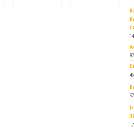
K
B
C
14
A
82
D
45
B
92
F
3
1,