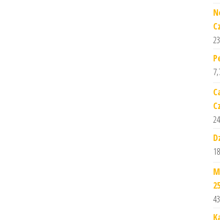
N
C
23
P
7,
C
C
24
D
18
M
2
43
K