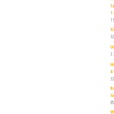
S
1
1 
X
32
U
3 
H
8
32
B
G
85
W