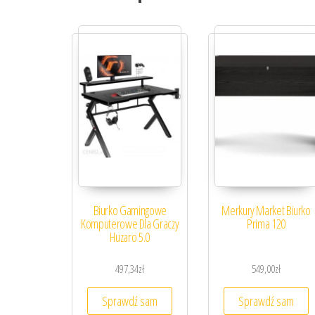
Biurko Gamingowe
Merkury Market Biurko
Komputerowe Dla Graczy
Prima 120
Huzaro 5.0
497,34
zł
549,00
zł
Sprawdź sam
Sprawdź sam