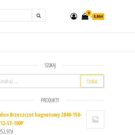
0
0,00zł
SZUKAJ
ukaj:
PRODUKTY
ahco Brzeszczot bagnetowy 3840-150-
/12-ST-100P
252,97
zł