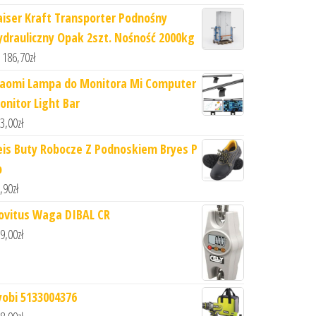
aiser Kraft Transporter Podnośny
ydrauliczny Opak 2szt. Nośność 2000kg
 186,70
zł
iaomi Lampa do Monitora Mi Computer
onitor Light Bar
3,00
zł
eis Buty Robocze Z Podnoskiem Bryes P
b
,90
zł
ovitus Waga DIBAL CR
9,00
zł
yobi 5133004376