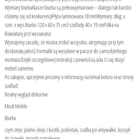
Wymiary biurkaNasze biurka są pełnowymiarowe – dlatego tak bardzo
różnimy się od konkurencjiPłyta laminowana 18 mmWymiary: dług. x
szer. x wys.Biurko 120 x 60 x 75 cm3 szuflady 40 x 19 cmPółka na
klawiaturę jest wysuwana
Wyznajemy zasadę, że można zrobić wszystko, utrzymując przy tym
doskonałą jakość.Formatki są wysyłane w paczce do samodzielnego
montażu.Dzięki szczegółowej instrukcji z pewnością uda Ci się złożyć
mebel samemu.
Po zakupie, uprzejmie prosimy o informację na temat koloru oraz strony
szuflad:
Realny wygląd dekorów:
Modi Meble
Biurka
czym zmyc plame oleju z kostki, poliretan, szafka po umywalke, koszyk
do lazienki, gniazdo natynkowe