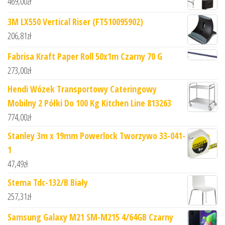
469,00
zł
3M LX550 Vertical Riser (FT510095902)
206,81
zł
Fabrisa Kraft Paper Roll 50x1m Czarny 70 G
273,00
zł
Hendi Wózek Transportowy Cateringowy
Mobilny 2 Półki Do 100 Kg Kitchen Line 813263
774,00
zł
Stanley 3m x 19mm Powerlock Tworzywo 33-041-
1
47,49
zł
Stema Tdc-132/B Biały
257,31
zł
Samsung Galaxy M21 SM-M215 4/64GB Czarny