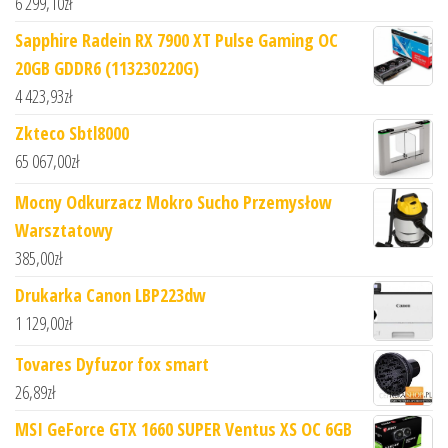
6 299,10
zł
Sapphire Radein RX 7900 XT Pulse Gaming OC
20GB GDDR6 (113230220G)
4 423,93
zł
Zkteco Sbtl8000
65 067,00
zł
Mocny Odkurzacz Mokro Sucho Przemysłow
Warsztatowy
385,00
zł
Drukarka Canon LBP223dw
1 129,00
zł
Tovares Dyfuzor fox smart
26,89
zł
MSI GeForce GTX 1660 SUPER Ventus XS OC 6GB