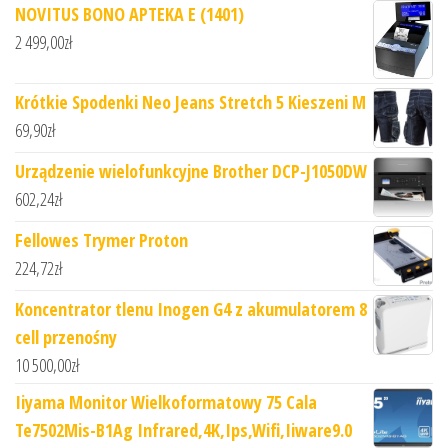
NOVITUS BONO APTEKA E (1401)
2 499,00
zł
Krótkie Spodenki Neo Jeans Stretch 5 Kieszeni M
69,90
zł
Urządzenie wielofunkcyjne Brother DCP-J1050DW
602,24
zł
Fellowes Trymer Proton
224,72
zł
Koncentrator tlenu Inogen G4 z akumulatorem 8
cell przenośny
10 500,00
zł
Iiyama Monitor Wielkoformatowy 75 Cala
Te7502Mis-B1Ag Infrared,4K,Ips,Wifi,Iiware9.0