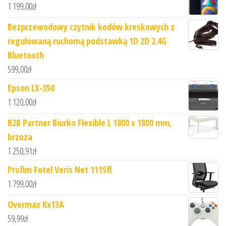
1 199,00
zł
Bezprzewodowy czytnik kodów kreskowych z
regulowaną ruchomą podstawką 1D 2D 2.4G
Bluetooth
599,00
zł
Epson LX-350
1 120,00
zł
B2B Partner Biurko Flexible L 1800 x 1800 mm,
brzoza
1 250,91
zł
Profim Fotel Veris Net 111Sfl
1 799,00
zł
Overmax Kx13A
59,99
zł