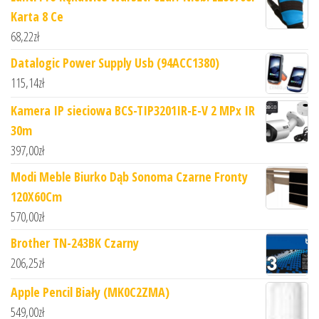
Karta 8 Ce
68,22
zł
Datalogic Power Supply Usb (94ACC1380)
115,14
zł
Kamera IP sieciowa BCS-TIP3201IR-E-V 2 MPx IR
30m
397,00
zł
Modi Meble Biurko Dąb Sonoma Czarne Fronty
120X60Cm
570,00
zł
Brother TN-243BK Czarny
206,25
zł
Apple Pencil Biały (MK0C2ZMA)
549,00
zł