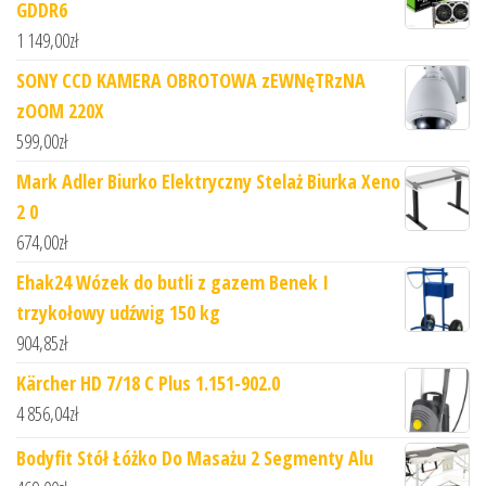
GDDR6
1 149,00
zł
SONY CCD KAMERA OBROTOWA zEWNęTRzNA
zOOM 220X
599,00
zł
Mark Adler Biurko Elektryczny Stelaż Biurka Xeno
2 0
674,00
zł
Ehak24 Wózek do butli z gazem Benek I
trzykołowy udźwig 150 kg
904,85
zł
Kärcher HD 7/18 C Plus 1.151-902.0
4 856,04
zł
Bodyfit Stół Łóżko Do Masażu 2 Segmenty Alu