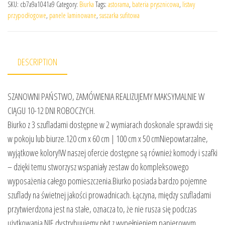
SKU:
cb7a9a1041a9
Category:
Biurka
Tags:
astorama
,
bateria prysznicowa
,
listwy
przypodłogowe
,
panele laminowane
,
suszarka sufitowa
DESCRIPTION
SZANOWNI PAŃSTWO, ZAMÓWIENIA REALIZUJEMY MAKSYMALNIE W
CIĄGU 10-12 DNI ROBOCZYCH.
Biurko z 3 szufladami dostępne w 2 wymiarach doskonale sprawdzi się
w pokoju lub biurze.120 cm x 60 cm | 100 cm x 50 cmNiepowtarzalne,
wyjątkowe kolory!W naszej ofercie dostępne są również komody i szafki
– dzięki temu stworzysz wspaniały zestaw do kompleksowego
wyposażenia całego pomieszczenia.Biurko posiada bardzo pojemne
szuflady na świetnej jakości prowadnicach. Łączyna, między szufladami
przytwierdzona jest na stałe, oznacza to, że nie rusza się podczas
użytkowania.NIE dystrybuujemy płyt z wypełnieniem papierowym.