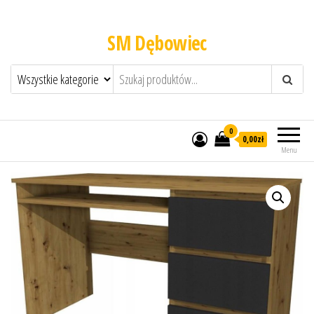
SM Dębowiec
0
0,00zł
Menu