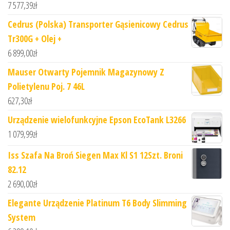
7 577,39
zł
Cedrus (Polska) Transporter Gąsienicowy Cedrus
Tr300G + Olej +
6 899,00
zł
Mauser Otwarty Pojemnik Magazynowy Z
Polietylenu Poj. 7 46L
627,30
zł
Urządzenie wielofunkcyjne Epson EcoTank L3266
1 079,99
zł
Iss Szafa Na Broń Siegen Max Kl S1 12Szt. Broni
82.12
2 690,00
zł
Elegante Urządzenie Platinum T6 Body Slimming
System