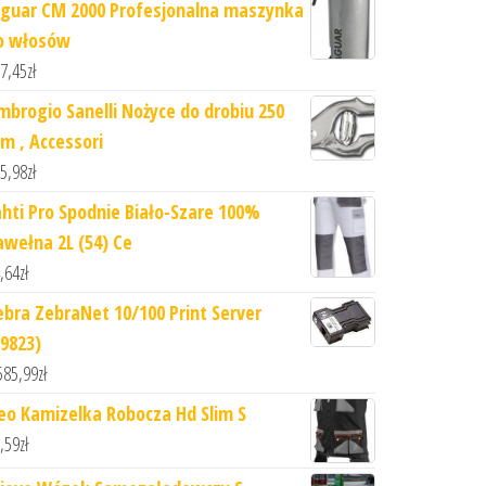
aguar CM 2000 Profesjonalna maszynka
o włosów
7,45
zł
mbrogio Sanelli Nożyce do drobiu 250
m , Accessori
5,98
zł
ahti Pro Spodnie Biało-Szare 100%
awełna 2L (54) Ce
,64
zł
ebra ZebraNet 10/100 Print Server
79823)
585,99
zł
eo Kamizelka Robocza Hd Slim S
,59
zł