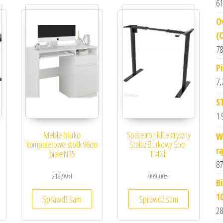
61
O
(
78
P
7,
S
1 
Meble biurko
Spacetronik Elektryczny
W
komputerowe stolik 96cm
Stelaż Biurkowy Spe-
r
białe N35
114Nb
87
219,99
zł
999,00
zł
B
1
Sprawdź sam
Sprawdź sam
28