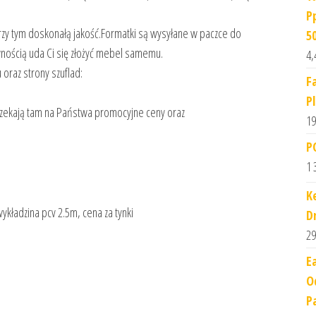
P
rzy tym doskonałą jakość.Formatki są wysyłane w paczce do
5
wnością uda Ci się złożyć mebel samemu.
4,
oraz strony szuflad:
F
P
czekają tam na Państwa promocyjne ceny oraz
19
P
1 
K
wykładzina pcv 2.5m, cena za tynki
D
29
E
O
P