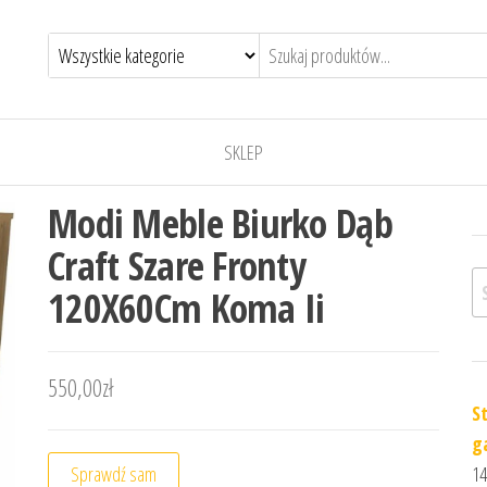
SKLEP
Modi Meble Biurko Dąb
Craft Szare Fronty
Sz
120X60Cm Koma Ii
550,00
zł
S
g
Sprawdź sam
14