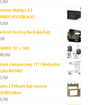
5,00
zł
vermax Multipic 4.2
OVMULTIPIC42BLACK)
9,00
zł
ierścień Do Kosy Na Śrubę Duży
24
zł
TARMIX ISC L-1425
989,00
zł
ózek transportowy TET1 Niebieska
ączka RAL5002
3,30
zł
iurko Z Półkami Dąb Sonoma
02X45X148cm
8,38
zł