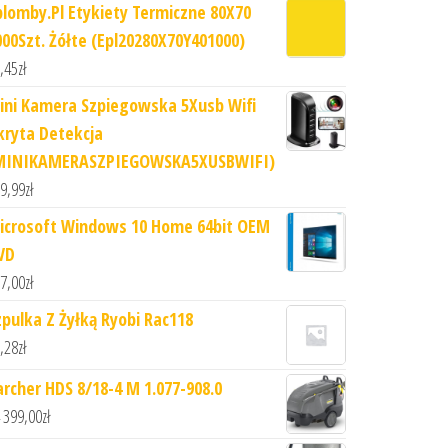
plomby.Pl Etykiety Termiczne 80X70
000Szt. Żółte (Epl20280X70Y401000)
,45
zł
ini Kamera Szpiegowska 5Xusb Wifi
kryta Detekcja
MINIKAMERASZPIEGOWSKA5XUSBWIFI)
9,99
zł
icrosoft Windows 10 Home 64bit OEM
VD
7,00
zł
zpulka Z Żyłką Ryobi Rac118
,28
zł
archer HDS 8/18-4 M 1.077-908.0
 399,00
zł