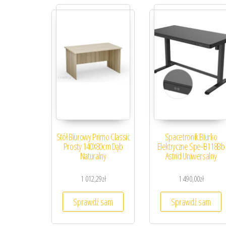
Stół Biurowy Primo Classic
Spacetronik Biurko
Prosty 140X80cm Dąb
Elektryczne Spe-B118Bb
Naturalny
Astrid Uniwersalny
1 012,29
zł
1 490,00
zł
Sprawdź sam
Sprawdź sam