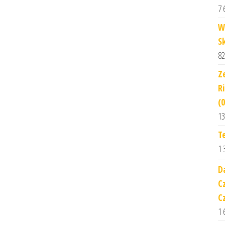
7 
W
S
82
Z
R
(
13
T
1 
D
C
C
1 