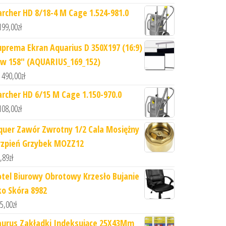
archer HD 8/18-4 M Cage 1.524-981.0
199,00
zł
uprema Ekran Aquarius D 350X197 (16:9)
w 158" (AQUARIUS_169_152)
 490,00
zł
archer HD 6/15 M Cage 1.150-970.0
108,00
zł
quer Zawór Zwrotny 1/2 Cala Mosiężny
rzpień Grzybek MOZZ12
,89
zł
otel Biurowy Obrotowy Krzesło Bujanie
ko Skóra 8982
5,00
zł
aurus Zakładki Indeksujące 25X43Mm