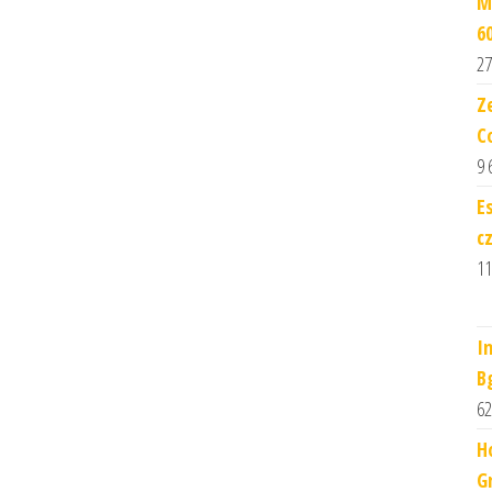
M
6
27
Z
C
9 
E
c
11
I
B
62
H
G