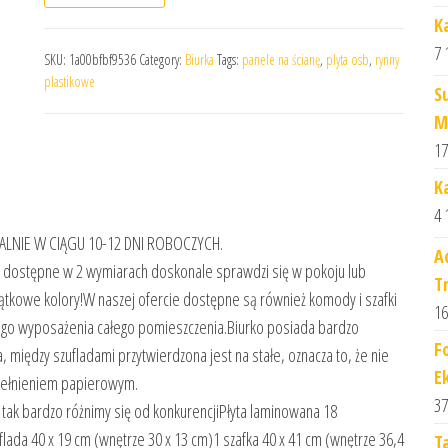
K
7 
SKU:
1a00bfbf9536
Category:
Biurka
Tags:
panele na ścianę
,
plyta osb
,
rynny
plastikowe
S
M
17
K
4 
NIE W CIĄGU 10-12 DNI ROBOCZYCH.
A
ka), dostępne w 2 wymiarach doskonale sprawdzi się w pokoju lub
T
ątkowe kolory!W naszej ofercie dostępne są również komody i szafki
16
ego wyposażenia całego pomieszczenia.Biurko posiada bardzo
F
 między szufladami przytwierdzona jest na stałe, oznacza to, że nie
E
ypełnieniem papierowym.
37
ak bardzo różnimy się od konkurencjiPłyta laminowana 18
flada 40 x 19 cm (wnętrze 30 x 13 cm)1 szafka 40 x 41 cm (wnętrze 36,4
T