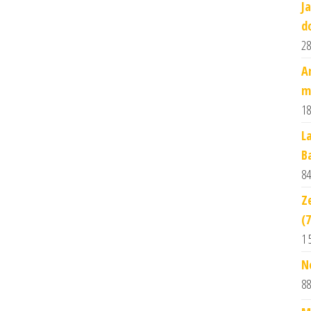
J
d
28
A
m
18
L
B
84
Z
(
1 
N
88