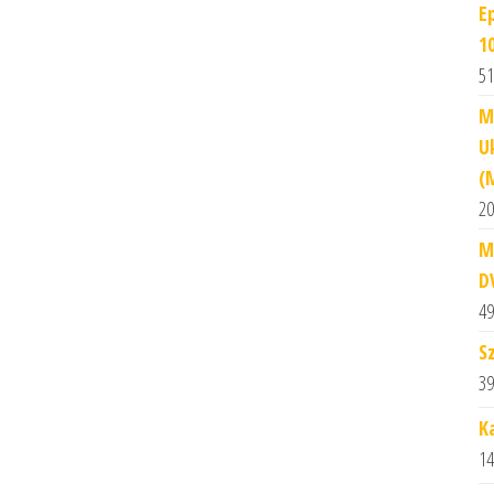
E
1
51
M
U
(
20
M
D
49
S
39
K
14