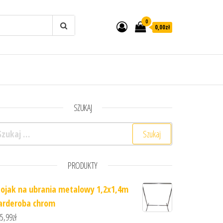
0
0,00zł
SZUKAJ
ukaj:
PRODUKTY
tojak na ubrania metalowy 1,2x1,4m
arderoba chrom
5,99
zł