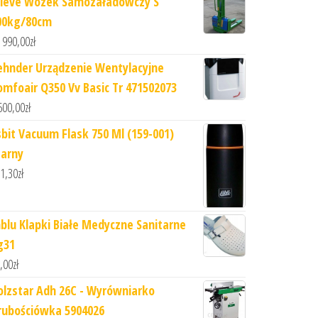
ieve Wózek Samozaładowczy S
00kg/80cm
 990,00
zł
ehnder Urządzenie Wentylacyjne
omfoair Q350 Vv Basic Tr 471502073
600,00
zł
sbit Vacuum Flask 750 Ml (159-001)
zarny
1,30
zł
nblu Klapki Białe Medyczne Sanitarne
g31
,00
zł
olzstar Adh 26C - Wyrówniarko
rubościówka 5904026