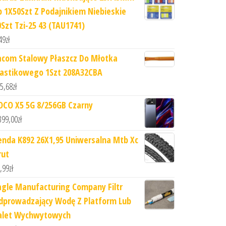
p 1X50Szt Z Podajnikiem Niebieskie
0Szt Tzi-25 43 (TAU1741)
49
zł
acom Stalowy Płaszcz Do Młotka
lastikowego 1Szt 208A32CBA
5,68
zł
OCO X5 5G 8/256GB Czarny
399,00
zł
enda K892 26X1,95 Uniwersalna Mtb Xc
rut
,99
zł
agle Manufacturing Company Filtr
dprowadzający Wodę Z Platform Lub
alet Wychwytowych