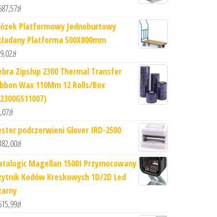
687,57
zł
ózek Platformowy Jednoburtowy
kładany Platforma 500X800mm
9,02
zł
ebra Zipship 2300 Thermal Transfer
ibbon Wax 110Mm 12 Rolls/Box
02300GS11007)
,07
zł
ester podczerwieni Glover IRD-2500
382,00
zł
atalogic Magellan 1500I Przymocowany
zytnik Kodów Kreskowych 1D/2D Led
zarny
615,99
zł