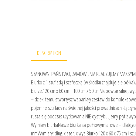
DESCRIPTION
SZANOWNI PAŃSTWO, ZAMÓWIENIA REALIZUJEMY MAKSYMAL
Biurko z 1 szufladą i szafeczką (w środku znajduje się pół
biurze.120 cm x 60 cm | 100 cm x 50 cmNiepowtarzalne, wyj
– dzięki temu stworzysz wspaniały zestaw do kompleksow
pojemne szuflady na świetnej jakości prowadnicach. Łączyna,
rusza się podczas użytkowania.NIE dystrybuujemy płyt z w
Wymiary biurkaNasze biurka są pełnowymiarowe – dlatego t
mmWymiary: dług. x szer. x wys.Biurko 120 x 60 x 75 cm1 szu