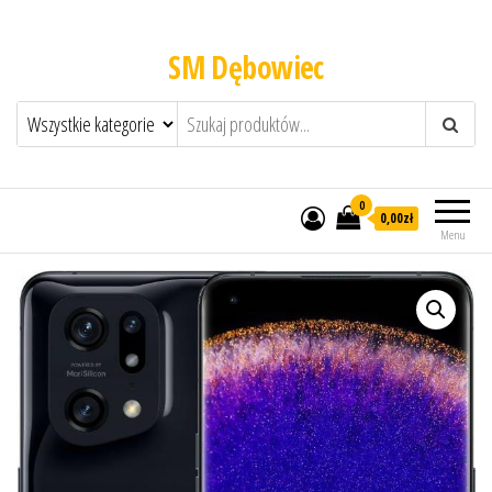
SM Dębowiec
0
0,00zł
Menu