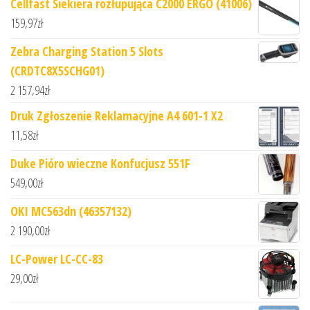
Cellfast Siekiera rozłupująca C2000 ERGO (41006)
159,97
zł
Zebra Charging Station 5 Slots
(CRDTC8X5SCHG01)
2 157,94
zł
Druk Zgłoszenie Reklamacyjne A4 601-1 X2
11,58
zł
Duke Pióro wieczne Konfucjusz 551F
549,00
zł
OKI MC563dn (46357132)
2 190,00
zł
LC-Power LC-CC-83
29,00
zł