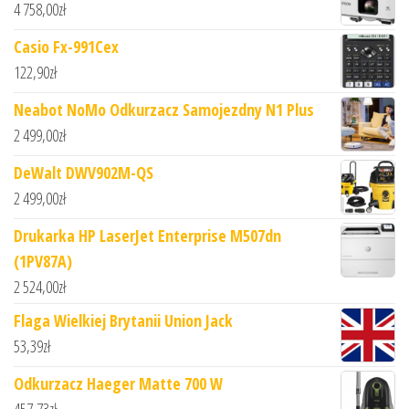
4 758,00
zł
Casio Fx-991Cex
122,90
zł
Neabot NoMo Odkurzacz Samojezdny N1 Plus
2 499,00
zł
DeWalt DWV902M-QS
2 499,00
zł
Drukarka HP LaserJet Enterprise M507dn
(1PV87A)
2 524,00
zł
Flaga Wielkiej Brytanii Union Jack
53,39
zł
Odkurzacz Haeger Matte 700 W
457,73
zł