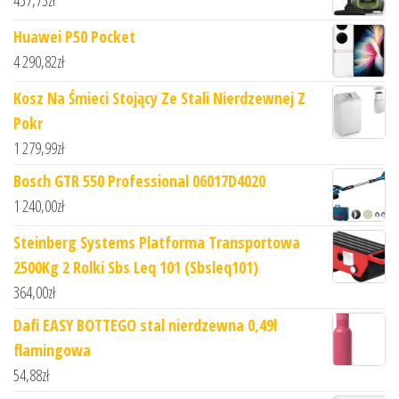
Huawei P50 Pocket
4 290,82
zł
Kosz Na Śmieci Stojący Ze Stali Nierdzewnej Z
Pokr
1 279,99
zł
Bosch GTR 550 Professional 06017D4020
1 240,00
zł
Steinberg Systems Platforma Transportowa
2500Kg 2 Rolki Sbs Leq 101 (Sbsleq101)
364,00
zł
Dafi EASY BOTTEGO stal nierdzewna 0,49l
flamingowa
54,88
zł