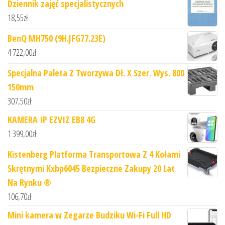
Dziennik zajęć specjalistycznych
18,55
zł
BenQ MH750 (9H.JFG77.23E)
4 722,00
zł
Specjalna Paleta Z Tworzywa Dł. X Szer. Wys. 800
150mm
307,50
zł
KAMERA IP EZVIZ EB8 4G
1 399,00
zł
Kistenberg Platforma Transportowa Z 4 Kołami
Skrętnymi Kxbp6045 Bezpieczne Zakupy 20 Lat
Na Rynku ®
106,70
zł
Mini kamera w Zegarze Budziku Wi-Fi Full HD