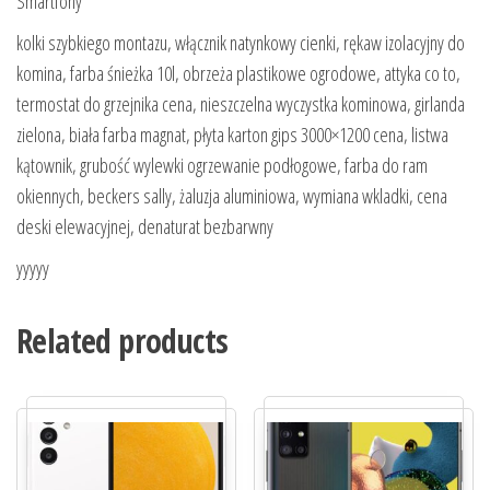
Smartfony
kolki szybkiego montazu, włącznik natynkowy cienki, rękaw izolacyjny do
komina, farba śnieżka 10l, obrzeża plastikowe ogrodowe, attyka co to,
termostat do grzejnika cena, nieszczelna wyczystka kominowa, girlanda
zielona, biała farba magnat, płyta karton gips 3000×1200 cena, listwa
kątownik, grubość wylewki ogrzewanie podłogowe, farba do ram
okiennych, beckers sally, żaluzja aluminiowa, wymiana wkladki, cena
deski elewacyjnej, denaturat bezbarwny
yyyyy
Related products