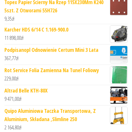
Topex Papier Ścierny Na Rzep 115X230Mm K240
5szt. Z Otworami 55H726
9,35
zł
Karcher HDS 6/14 C 1.169-900.0
11 898,00
zł
Podpisanopl Odnowienie Certum Mini 3 Lata
367,77
zł
Rot Service Folia Zamienna Na Tunel Foliowy
229,00
zł
Altrad Belle KTH-80X
9 471,00
zł
Quipo Aluminiowa Taczka Transportowa, Z
Aluminium, Składana ,Slimline 250
2 164,80
zł