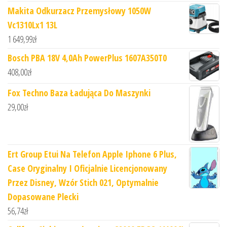
Makita Odkurzacz Przemysłowy 1050W
Vc1310Lx1 13L
1 649,99
zł
Bosch PBA 18V 4,0Ah PowerPlus 1607A350T0
408,00
zł
Fox Techno Baza Ładująca Do Maszynki
29,00
zł
Ert Group Etui Na Telefon Apple Iphone 6 Plus,
Case Oryginalny I Oficjalnie Licencjonowany
Przez Disney, Wzór Stich 021, Optymalnie
Dopasowane Plecki
56,74
zł