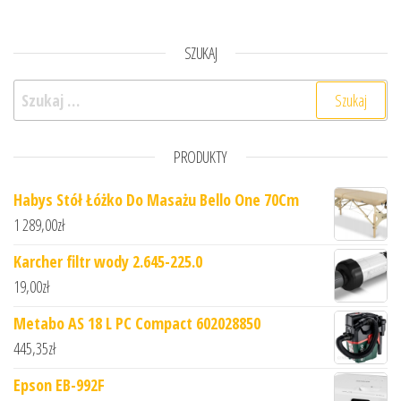
SZUKAJ
Szukaj:
PRODUKTY
Habys Stół Łóżko Do Masażu Bello One 70Cm
1 289,00
zł
Karcher filtr wody 2.645-225.0
19,00
zł
Metabo AS 18 L PC Compact 602028850
445,35
zł
Epson EB-992F