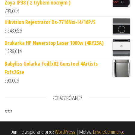
Zoya IP38 ( z trybem nocnym )
799,00
zł
Hikvision Rejestrator Ds-7716Nxi-I4/16P/S
3 343,65
zł
Drukarka HP Neverstop Laser 1000w (4RY23A)
1 286,01
zł
Babyliss Golarka Foilfx02 Gunsteel 4Artists
Fxfs2Gse
590,00
zł
ZOBACZ RÓWNIEŻ
zzzzz
Dumnie wspierane przez
WordPress
|
Motyw:
Envo eCommerce