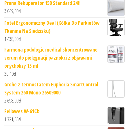
Prana Rekuperator 150 Standard 24H
3 049,00
zł
Fotel Ergonomiczny Deal (Kółka Do Parkietów
Tkanina Na Siedzisku)
1 438,00
zł
Farmona podologic medical skoncentrowane
serum do pielęgnacji paznokci z objawami
onycholizy 15 ml
30,10
zł
Grohe z termostatem Euphoria SmartControl
System 260 Mono 26509000
2 698,99
zł
Fellowes W-61Cb
1 321,66
zł