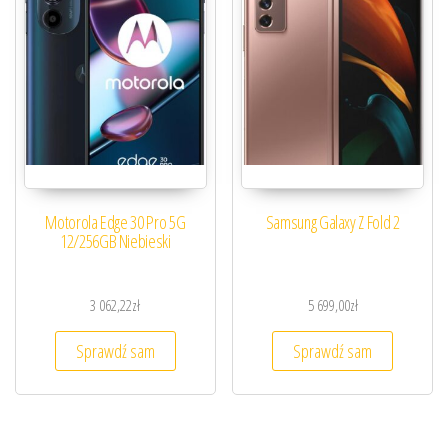
Motorola Edge 30 Pro 5G
Samsung Galaxy Z Fold 2
12/256GB Niebieski
3 062,22
zł
5 699,00
zł
Sprawdź sam
Sprawdź sam