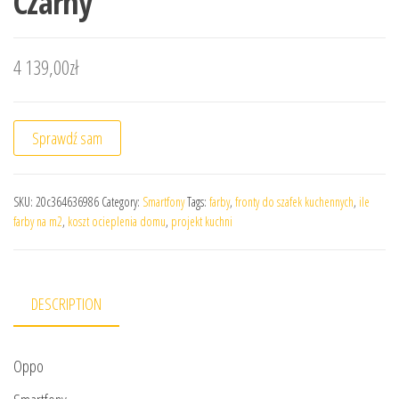
Czarny
4 139,00
zł
Sprawdź sam
SKU:
20c364636986
Category:
Smartfony
Tags:
farby
,
fronty do szafek kuchennych
,
ile
farby na m2
,
koszt ocieplenia domu
,
projekt kuchni
DESCRIPTION
Oppo