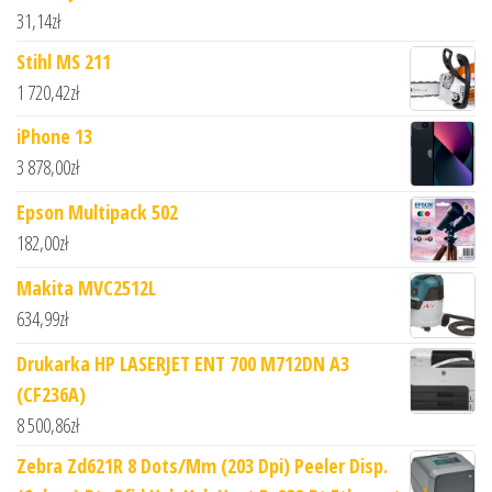
31,14
zł
Stihl MS 211
1 720,42
zł
iPhone 13
3 878,00
zł
Epson Multipack 502
182,00
zł
Makita MVC2512L
634,99
zł
Drukarka HP LASERJET ENT 700 M712DN A3
(CF236A)
8 500,86
zł
Zebra Zd621R 8 Dots/Mm (203 Dpi) Peeler Disp.