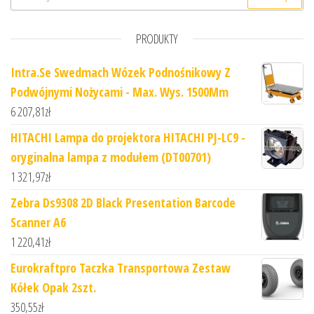
PRODUKTY
Intra.Se Swedmach Wózek Podnośnikowy Z
Podwójnymi Nożycami - Max. Wys. 1500Mm
6 207,81
zł
HITACHI Lampa do projektora HITACHI PJ-LC9 -
oryginalna lampa z modułem (DT00701)
1 321,97
zł
Zebra Ds9308 2D Black Presentation Barcode
Scanner A6
1 220,41
zł
Eurokraftpro Taczka Transportowa Zestaw
Kółek Opak 2szt.
350,55
zł