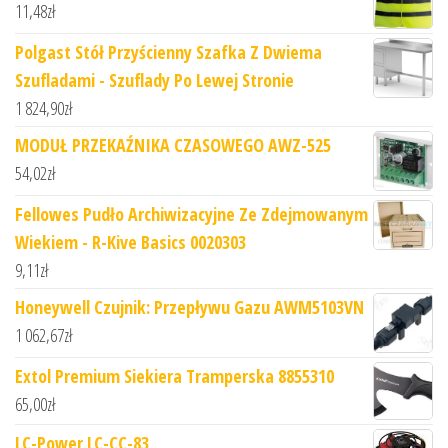
11,48
zł
Polgast Stół Przyścienny Szafka Z Dwiema
Szufladami - Szuflady Po Lewej Stronie
1 824,90
zł
MODUŁ PRZEKAŹNIKA CZASOWEGO AWZ-525
54,02
zł
Fellowes Pudło Archiwizacyjne Ze Zdejmowanym
Wiekiem - R-Kive Basics 0020303
9,11
zł
Honeywell Czujnik: Przepływu Gazu AWM5103VN
1 062,67
zł
Extol Premium Siekiera Tramperska 8855310
65,00
zł
LC-Power LC-CC-83