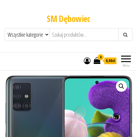
SM Dębowiec
0
0,00zł
Menu