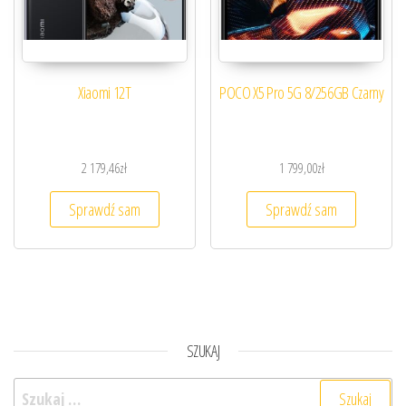
Xiaomi 12T
POCO X5 Pro 5G 8/256GB Czarny
2 179,46
zł
1 799,00
zł
Sprawdź sam
Sprawdź sam
SZUKAJ
Szukaj: