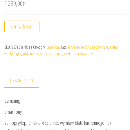
1 299,00
zł
Sprawdź sam
SKU:
857e31a487ee
Category:
Smartfony
Tags:
farba do betonu na zewnątrz
,
kratka
wentylacyjna
,
plyta mfp
,
suszarka na pranie
,
wykładzina dywanowa
DESCRIPTION
Samsung
Smartfony
samoprzylepne naklejki ścienne, wymiary blatu kuchennego, jak