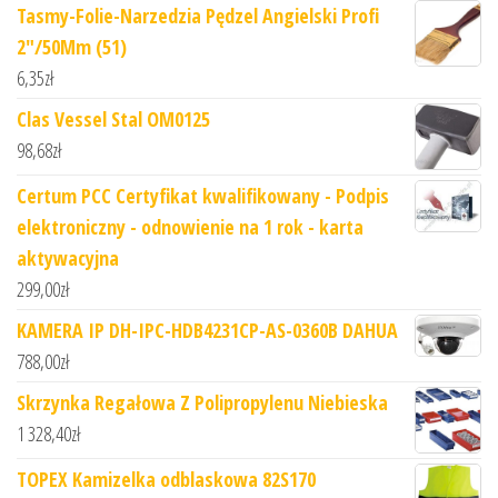
Tasmy-Folie-Narzedzia Pędzel Angielski Profi
2"/50Mm (51)
6,35
zł
Clas Vessel Stal OM0125
98,68
zł
Certum PCC Certyfikat kwalifikowany - Podpis
elektroniczny - odnowienie na 1 rok - karta
aktywacyjna
299,00
zł
KAMERA IP DH-IPC-HDB4231CP-AS-0360B DAHUA
788,00
zł
Skrzynka Regałowa Z Polipropylenu Niebieska
1 328,40
zł
TOPEX Kamizelka odblaskowa 82S170