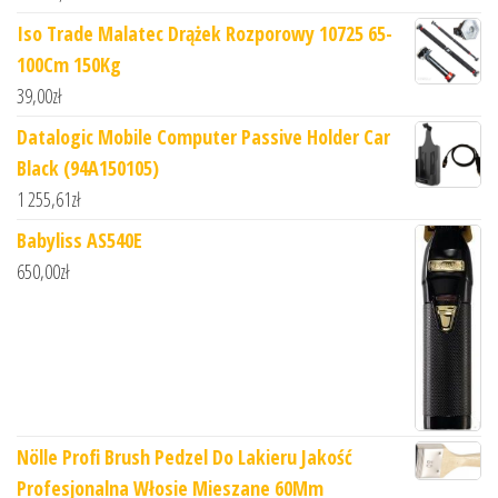
Iso Trade Malatec Drążek Rozporowy 10725 65-
100Cm 150Kg
39,00
zł
Datalogic Mobile Computer Passive Holder Car
Black (94A150105)
1 255,61
zł
Babyliss AS540E
650,00
zł
Nölle Profi Brush Pedzel Do Lakieru Jakość
Profesjonalna Włosie Mieszane 60Mm