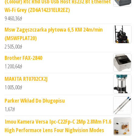
(Colour) Rtc Rfid Usb Usb Host Rs232 Bt Ethernet
Wi-Fi Grey (ZD6A14231ELR2EZ)
9 460,36
zł
Msw Zagęszczarka płytowa 6,5 KM 24m/min
(MSWFPLAT20)
2 505,00
zł
Brother FAX-2840
1 200,64
zł
MAKITA RT0702CX2J
1 005,00
zł
Parker Wkład Do Długopisu
1,67
zł
Imou Kamera Versa Ipc-C22Fp-C 2Mp 2.8Mm F1.6
High Performace Lens Four Nighvision Modes