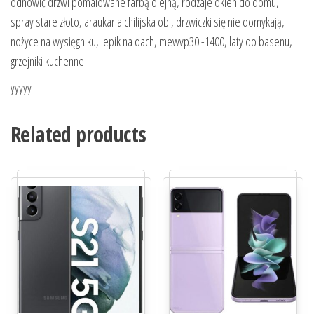
odnowić drzwi pomalowane farbą olejną, rodzaje okien do domu,
spray stare złoto, araukaria chilijska obi, drzwiczki się nie domykają,
nożyce na wysięgniku, lepik na dach, mewvp30l-1400, laty do basenu,
grzejniki kuchenne
yyyyy
Related products