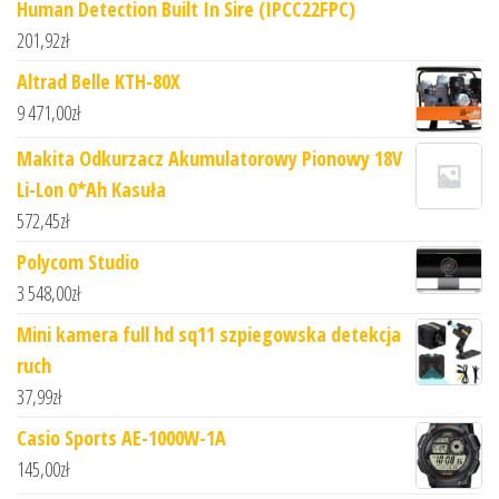
Human Detection Built In Sire (IPCC22FPC)
201,92
zł
Altrad Belle KTH-80X
9 471,00
zł
Makita Odkurzacz Akumulatorowy Pionowy 18V
Li-Lon 0*Ah Kasuła
572,45
zł
Polycom Studio
3 548,00
zł
Mini kamera full hd sq11 szpiegowska detekcja
ruch
37,99
zł
Casio Sports AE-1000W-1A
145,00
zł