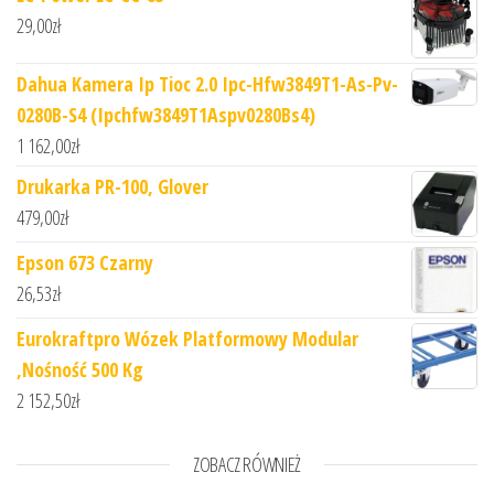
29,00
zł
Dahua Kamera Ip Tioc 2.0 Ipc-Hfw3849T1-As-Pv-
0280B-S4 (Ipchfw3849T1Aspv0280Bs4)
1 162,00
zł
Drukarka PR-100, Glover
479,00
zł
Epson 673 Czarny
26,53
zł
Eurokraftpro Wózek Platformowy Modular
,Nośność 500 Kg
2 152,50
zł
ZOBACZ RÓWNIEŻ