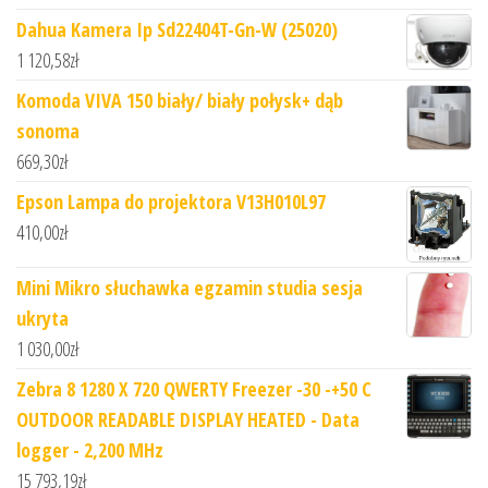
Dahua Kamera Ip Sd22404T-Gn-W (25020)
1 120,58
zł
Komoda VIVA 150 biały/­ biały połysk+ dąb
sonoma
669,30
zł
Epson Lampa do projektora V13H010L97
410,00
zł
Mini Mikro słuchawka egzamin studia sesja
ukryta
1 030,00
zł
Zebra 8 1280 X 720 QWERTY Freezer -30 -+50 C
OUTDOOR READABLE DISPLAY HEATED - Data
logger - 2,200 MHz
15 793,19
zł