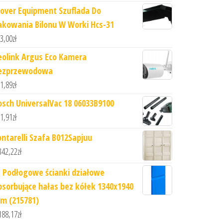
lover Equipment Szuflada Do
akowania Bilonu W Worki Hcs-31
3,00
zł
eolink Argus Eco Kamera
ezprzewodowa
1,89
zł
osch UniversalVac 18 06033B9100
1,91
zł
ontarelli Szafa B012Sapjuu
342,22
zł
J Podłogowe ścianki działowe
bsorbujące hałas bez kółek 1340x1940
m (215781)
188,17
zł