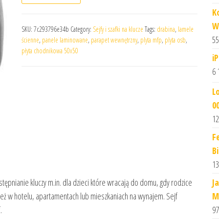
K
W
SKU:
7c293796e34b
Category:
Sejfy i szafki na klucze
Tags:
drabina
,
lamele
55
ścienne
,
panele laminowane
,
parapet wewnętrzny
,
plyta mfp
,
plyta osb
,
płyta chodnikowa 50x50
i
6 
L
0
12
F
B
13
J
tępnianie kluczy m.in. dla dzieci które wracają do domu, gdy rodzice
M
ież w hotelu, apartamentach lub mieszkaniach na wynajem. Sejf
97
.