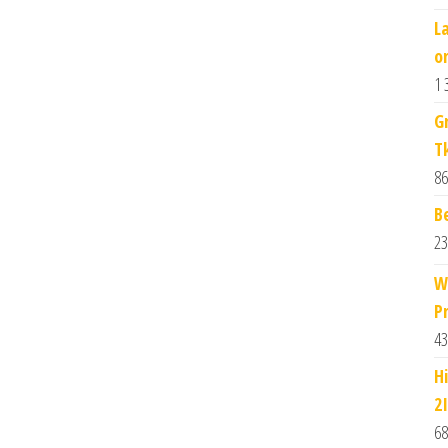
L
o
1 
G
T
86
B
23
W
P
43
H
2
68