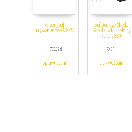
Valberg Sejf
Sejf Domowy Skrytka
antywłamaniowy ASK-30
Kasetka na Klucz Mocny
Solidny 8800
1 783,32
zł
79,89
zł
Sprawdź sam
Sprawdź sam