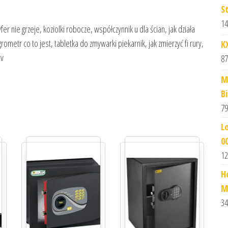
S
14
r nie grzeje, koziolki robocze, współczynnik u dla ścian, jak działa
ometr co to jest, tabletka do zmywarki piekarnik, jak zmierzyć fi rury,
K
cv
87
M
B
79
L
0
12
H
M
34