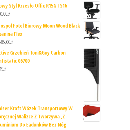
owy Styl Krzesło Offix R15G TS16
0,00
zł
rospol Fotel Biurowy Moon Wood Black
kanina Flex
585,00
zł
ctive Grzebień Toni&Guy Carbon
ntistatic 06700
49
zł
aiser Kraft Wózek Transportowy W
oręcznej Walizce Z Tworzywa ,Z
luminium Do Ładunków Bez Nóg