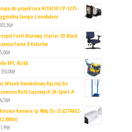
ampa do projektora HITACHI CP-S275 -
ryginalna lampa z modułem
303,36
zł
rospol Fotel Biurowy Starter 3D Black
kanina Fame 8 Kolorów
5,00
zł
elle RPC 45/60
 350,00
zł
iz Wózek Dwukołowy Ręczny Do
rzewozu Butli Gazowych 2K-Spw1-A
6,58
zł
ikvision Kamera Ip 4Mp Ds-2Cd2T46G2-
I(2.8Mm)
1,99
zł