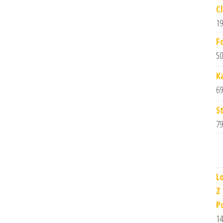
C
19
F
50
K
69
S
79
L
Z
P
14