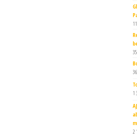
G
P
11
R
b
35
B
36
T
1 
A
a
m
2 