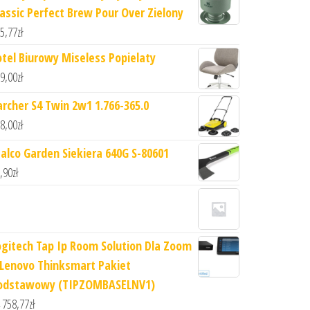
lassic Perfect Brew Pour Over Zielony
5,77
zł
otel Biurowy Miseless Popielaty
9,00
zł
archer S4 Twin 2w1 1.766-365.0
8,00
zł
talco Garden Siekiera 640G S-80601
,90
zł
ogitech Tap Ip Room Solution Dla Zoom
 Lenovo Thinksmart Pakiet
odstawowy (TIPZOMBASELNV1)
 758,77
zł