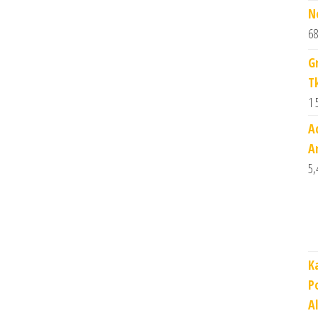
N
68
G
T
1 
A
A
5,
K
P
A