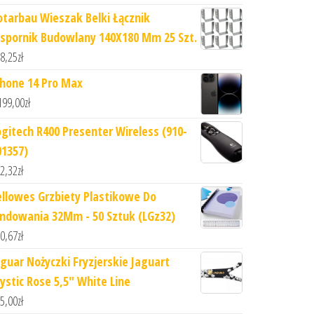
otarbau Wieszak Belki Łącznik
spornik Budowlany 140X180 Mm 25 Szt.
8,25
zł
Phone 14 Pro Max
199,00
zł
ogitech R400 Presenter Wireless (910-
01357)
2,32
zł
ellowes Grzbiety Plastikowe Do
indowania 32Mm - 50 Sztuk (LGz32)
0,67
zł
aguar Nożyczki Fryzjerskie Jaguart
ystic Rose 5,5" White Line
5,00
zł