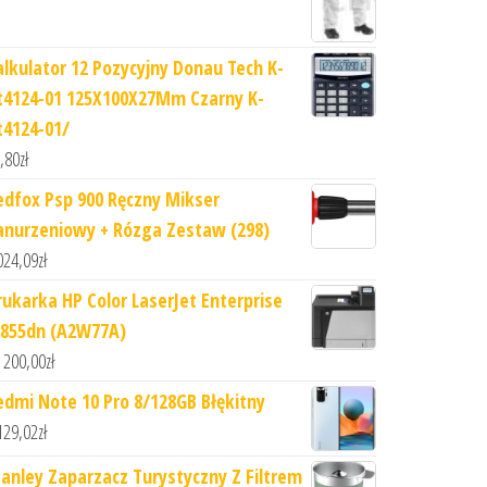
alkulator 12 Pozycyjny Donau Tech K-
t4124-01 125X100X27Mm Czarny K-
t4124-01/
,80
zł
edfox Psp 900 Ręczny Mikser
anurzeniowy + Rózga Zestaw (298)
024,09
zł
rukarka HP Color LaserJet Enterprise
855dn (A2W77A)
 200,00
zł
edmi Note 10 Pro 8/128GB Błękitny
129,02
zł
tanley Zaparzacz Turystyczny Z Filtrem