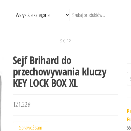
SKLEP
Sejf Brihard do
przechowywania kluczy
Sz
KEY LOCK BOX XL
121,22
zł
P
F
Sprawdź sam
55