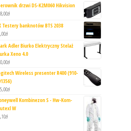
terownik drzwi DS-K2M060 Hikvision
8,00
zł
X Testery banknotów BTS 2038
,00
zł
ark Adler Biurko Elektryczny Stelaż
iurka Xeno 4.0
0,00
zł
ogitech Wireless presenter R400 (910-
01356)
5,00
zł
oneywell Kombinezon S - Hw-Kom-
utexl W
,10
zł