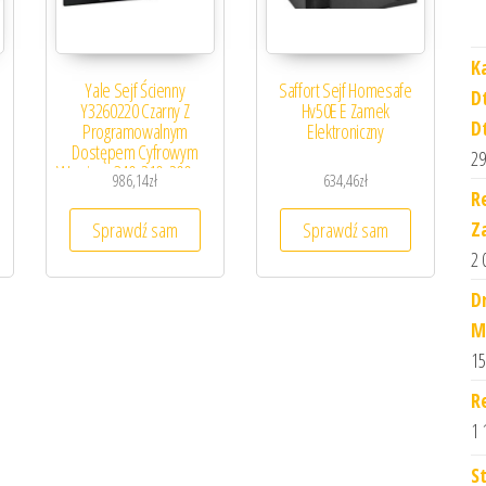
K
Yale Sejf Ścienny
Saffort Sejf Homesafe
D
Y3260220 Czarny Z
Hv50E E Zamek
D
Programowalnym
Elektroniczny
Dostępem Cyfrowym
29
Wymiary: 340x210x200mm
986,14
zł
634,46
zł
R
Z
Sprawdź sam
Sprawdź sam
2 
D
M
15
R
1 
S