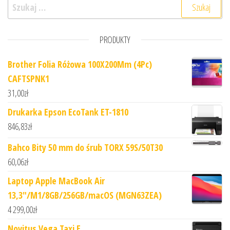
Szukaj:
PRODUKTY
Brother Folia Różowa 100X200Mm (4Pc)
CAFTSPNK1
31,00
zł
Drukarka Epson EcoTank ET-1810
846,83
zł
Bahco Bity 50 mm do śrub TORX 59S/50T30
60,06
zł
Laptop Apple MacBook Air
13,3"/M1/8GB/256GB/macOS (MGN63ZEA)
4 299,00
zł
Novitus Vega Taxi E