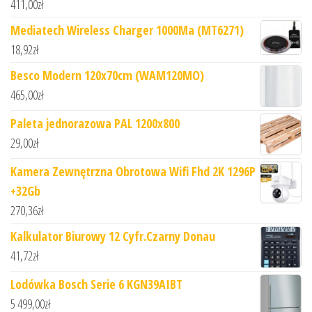
411,00
zł
Mediatech Wireless Charger 1000Ma (MT6271)
18,92
zł
Besco Modern 120x70cm (WAM120MO)
465,00
zł
Paleta jednorazowa PAL 1200x800
29,00
zł
Kamera Zewnętrzna Obrotowa Wifi Fhd 2K 1296P
+32Gb
270,36
zł
Kalkulator Biurowy 12 Cyfr.Czarny Donau
41,72
zł
Lodówka Bosch Serie 6 KGN39AIBT
5 499,00
zł