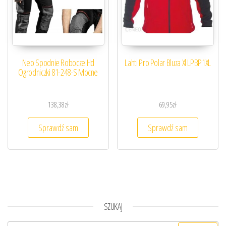
Neo Spodnie Robocze Hd
Lahti Pro Polar Bluza Xl LPBP1XL
Ogrodniczki 81-248-S Mocne
138,38
zł
69,95
zł
Sprawdź sam
Sprawdź sam
SZUKAJ