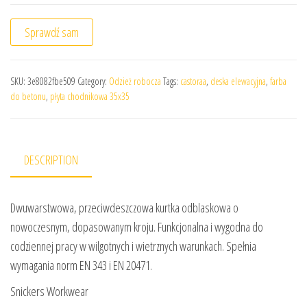
Sprawdź sam
SKU:
3e8082fbe509
Category:
Odzież robocza
Tags:
castoraa
,
deska elewacyjna
,
farba
do betonu
,
płyta chodnikowa 35x35
DESCRIPTION
Dwuwarstwowa, przeciwdeszczowa kurtka odblaskowa o
nowoczesnym, dopasowanym kroju. Funkcjonalna i wygodna do
codziennej pracy w wilgotnych i wietrznych warunkach. Spełnia
wymagania norm EN 343 i EN 20471.
Snickers Workwear