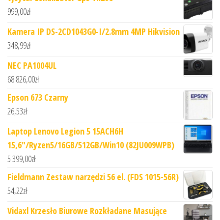
999,00
zł
Kamera IP DS-2CD1043G0-I/2.8mm 4MP Hikvision
348,99
zł
NEC PA1004UL
68 826,00
zł
Epson 673 Czarny
26,53
zł
Laptop Lenovo Legion 5 15ACH6H
15,6"/Ryzen5/16GB/512GB/Win10 (82JU009WPB)
5 399,00
zł
Fieldmann Zestaw narzędzi 56 el. (FDS 1015-56R)
54,22
zł
Vidaxl Krzesło Biurowe Rozkładane Masujące