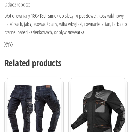
Odzież robocza
płot drewniany 180×180, zamek do skrzynki pocztowej, kosz wiklinowy
na kółkach, jak gipsowac ściany, wiha wkrętaki, rownanie scian, farba do
czarnej baterii łazienkowych, odplyw zmywarka
yyyyy
Related products