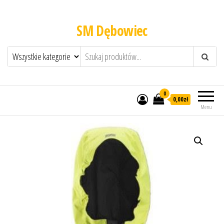
SM Dębowiec
0
0,00zł
Menu