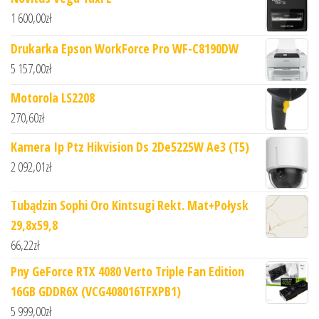
1 600,00
zł
Drukarka Epson WorkForce Pro WF-C8190DW
5 157,00
zł
Motorola LS2208
270,60
zł
Kamera Ip Ptz Hikvision Ds 2De5225W Ae3 (T5)
2 092,01
zł
Tubądzin Sophi Oro Kintsugi Rekt. Mat+Połysk
29,8x59,8
66,22
zł
Pny GeForce RTX 4080 Verto Triple Fan Edition
16GB GDDR6X (VCG408016TFXPB1)
5 999,00
zł