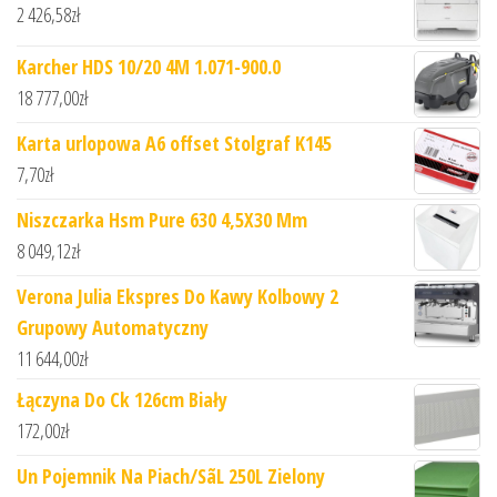
2 426,58
zł
Karcher HDS 10/20 4M 1.071-900.0
18 777,00
zł
Karta urlopowa A6 offset Stolgraf K145
7,70
zł
Niszczarka Hsm Pure 630 4,5X30 Mm
8 049,12
zł
Verona Julia Ekspres Do Kawy Kolbowy 2
Grupowy Automatyczny
11 644,00
zł
Łączyna Do Ck 126cm Biały
172,00
zł
Un Pojemnik Na Piach/SãL 250L Zielony