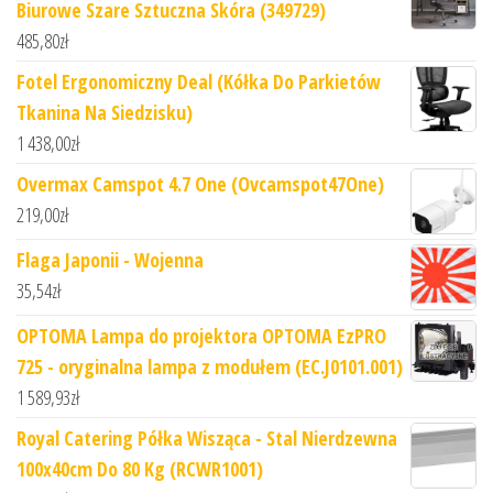
Biurowe Szare Sztuczna Skóra (349729)
485,80
zł
Fotel Ergonomiczny Deal (Kółka Do Parkietów
Tkanina Na Siedzisku)
1 438,00
zł
Overmax Camspot 4.7 One (Ovcamspot47One)
219,00
zł
Flaga Japonii - Wojenna
35,54
zł
OPTOMA Lampa do projektora OPTOMA EzPRO
725 - oryginalna lampa z modułem (EC.J0101.001)
1 589,93
zł
Royal Catering Półka Wisząca - Stal Nierdzewna
100x40cm Do 80 Kg (RCWR1001)