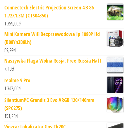
Connectech Electric Projection Screen 4:3 86
1.72X1.3M (CTS04350)
1 359,00
zł
Mini Kamera Wifi Bezprzewodowa Ip 1080P Hd
(B08Yn3B8Lh)
89,99
zł
Naszywka Flaga Wolna Rosja, Free Russia Haft
7,10
zł
realme 9 Pro
1 347,00
zł
SilentiumPC Grandis 3 Evo ARGB 120/140mm
(SPC275)
151,28
zł
Vjoycar Lokalizator Gps Tk20C