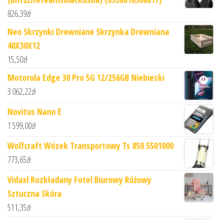
826,39
zł
Neo Skrzynki Drewniane Skrzynka Drewniana
40X30X12
15,50
zł
Motorola Edge 30 Pro 5G 12/256GB Niebieski
3 062,22
zł
Novitus Nano E
1 599,00
zł
Wolfcraft Wózek Transportowy Ts 850 5501000
773,65
zł
Vidaxl Rozkładany Fotel Biurowy Różowy
Sztuczna Skóra
511,35
zł