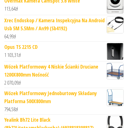
Overmax Kamera Camspot 3.6 White
113,64
zł
Xrec Endoskop / Kamera Inspekcyjna Na Android
Usb 5M 5.5Mm / An99 (Sb4192)
64,99
zł
Opus TS 2215 CD
1 103,31
zł
Wózek Platformowy 4 Niskie Ścianki Druciane
1200X800mm Nośność
2 070,09
zł
Wózek Platformowy Jednoburtowy Składany
Platforma 500X800mm
794,58
zł
Yealink Bh72 Lite Black
(Bh72Liteteamsblackusba) (6938818308817)