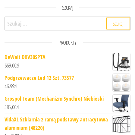
SZUKAJ
Szukaj:
PRODUKTY
DeWalt DXV30SPTA
669,00
zł
Podgrzewacze Led 12 Szt. 73577
46,99
zł
Grospol Team (Mechanizm Synchro) Niebieski
585,00
zł
VidaXL Szklarnia z ramą podstawy antracytowa
aluminium (48220)