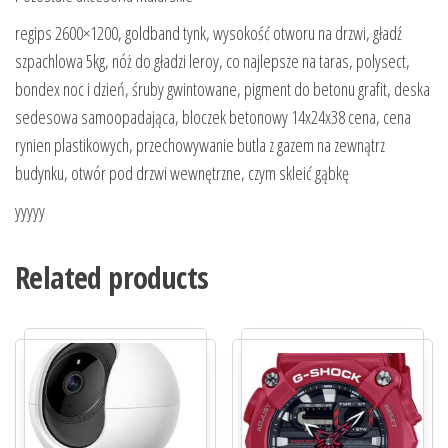
regips 2600×1200, goldband tynk, wysokość otworu na drzwi, gładź
szpachlowa 5kg, nóż do gładzi leroy, co najlepsze na taras, polysect,
bondex noc i dzień, śruby gwintowane, pigment do betonu grafit, deska
sedesowa samoopadająca, bloczek betonowy 14x24x38 cena, cena
rynien plastikowych, przechowywanie butla z gazem na zewnątrz
budynku, otwór pod drzwi wewnętrzne, czym skleić gąbkę
yyyyy
Related products