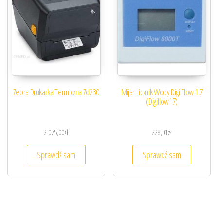
Zebra Drukarka Termiczna Zd230
Mijar Licznik Wody Digi Flow 1.7
(Digiflow17)
2 075,00
zł
228,01
zł
Sprawdź sam
Sprawdź sam