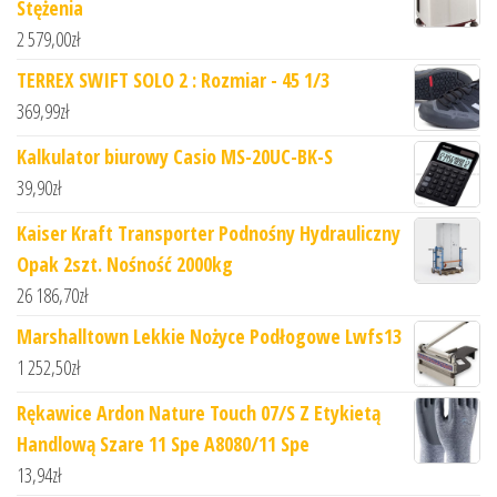
Stężenia
2 579,00
zł
TERREX SWIFT SOLO 2 : Rozmiar - 45 1/3
369,99
zł
Kalkulator biurowy Casio MS-20UC-BK-S
39,90
zł
Kaiser Kraft Transporter Podnośny Hydrauliczny
Opak 2szt. Nośność 2000kg
26 186,70
zł
Marshalltown Lekkie Nożyce Podłogowe Lwfs13
1 252,50
zł
Rękawice Ardon Nature Touch 07/S Z Etykietą
Handlową Szare 11 Spe A8080/11 Spe
13,94
zł