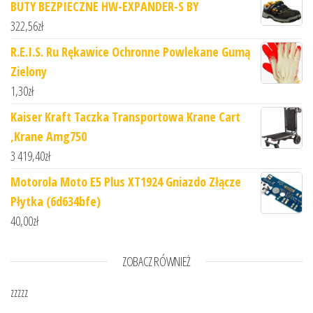
BUTY BEZPIECZNE HW-EXPANDER-S BY
322,56
zł
R.E.I.S. Ru Rękawice Ochronne Powlekane Gumą
Zielony
1,30
zł
Kaiser Kraft Taczka Transportowa Krane Cart
,Krane Amg750
3 419,40
zł
Motorola Moto E5 Plus XT1924 Gniazdo Złącze
Płytka (6d634bfe)
40,00
zł
ZOBACZ RÓWNIEŻ
zzzzz