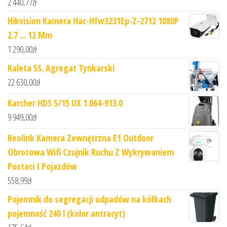
2 440,77
zł
Hikvision Kamera Hac-Hfw3231Ep-Z-2712 1080P
2.7 ... 12 Mm
1 290,00
zł
Kaleta 5S. Agregat Tynkarski
22 630,00
zł
Karcher HDS 5/15 UX 1.064-913.0
9 949,00
zł
Reolink Kamera Zewnętrzna E1 Outdoor
Obrotowa Wifi Czujnik Ruchu Z Wykrywaniem
Postaci I Pojazdów
558,99
zł
Pojemnik do segregacji odpadów na kółkach
pojemność 240 l (kolor antracyt)