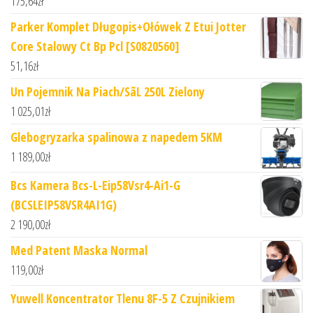
175,64
zł
Parker Komplet Długopis+Ołówek Z Etui Jotter
Core Stalowy Ct Bp Pcl [S0820560]
51,16
zł
Un Pojemnik Na Piach/SãL 250L Zielony
1 025,01
zł
Glebogryzarka spalinowa z napedem 5KM
1 189,00
zł
Bcs Kamera Bcs-L-Eip58Vsr4-Ai1-G
(BCSLEIP58VSR4AI1G)
2 190,00
zł
Med Patent Maska Normal
119,00
zł
Yuwell Koncentrator Tlenu 8F-5 Z Czujnikiem