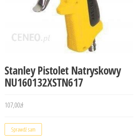
Stanley Pistolet Natryskowy
NU160132XSTN617
107,00
zł
Sprawdź sam