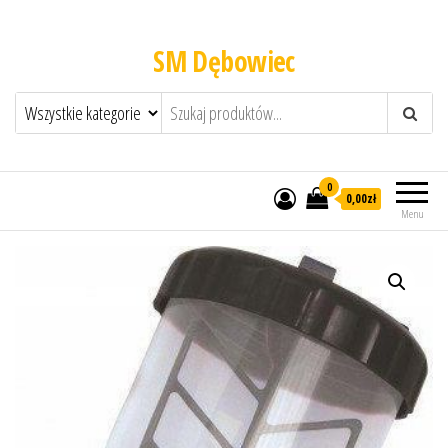
SM Dębowiec
0
0,00zł
Menu