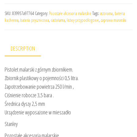
SKU:
839957a97764
Category:
Pozostałe akcesoria malarskie
Tags:
astorama
,
bateria
kuchenna
,
bateria prysznicowa
,
castotama
,
listwy przypodłogowe
,
zaprawa murarska
DESCRIPTION
Pistolet malarski z górnym zbiornikiem.
Zbiornik plastikowy o pojemności 0,5 litra.
Zapotrzebowanie powietrza 250 l/min ,
Ciśnienie robocze 3,5 bara .
Średnica dyszy 2,5 mm
Urządzenie wyposażone w mieszadło
Stanley
Pozostałe akcesoria malarskie