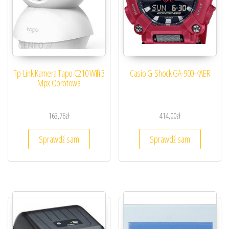
Tp-Link Kamera Tapo C210 Wifi 3
Casio G-Shock GA-900-4AER
Mpx Obrotowa
163,76
zł
414,00
zł
Sprawdź sam
Sprawdź sam