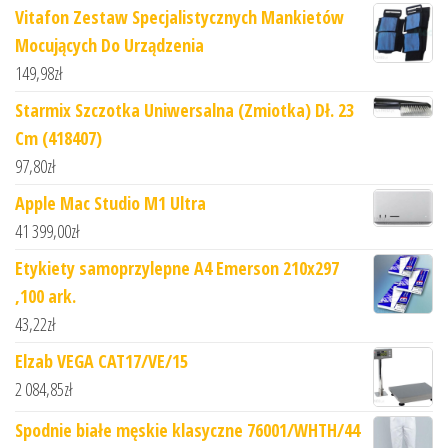
Vitafon Zestaw Specjalistycznych Mankietów
Mocujących Do Urządzenia
149,98
zł
Starmix Szczotka Uniwersalna (Zmiotka) Dł. 23
Cm (418407)
97,80
zł
Apple Mac Studio M1 Ultra
41 399,00
zł
Etykiety samoprzylepne A4 Emerson 210x297
,100 ark.
43,22
zł
Elzab VEGA CAT17/VE/15
2 084,85
zł
Spodnie białe męskie klasyczne 76001/WHTH/44