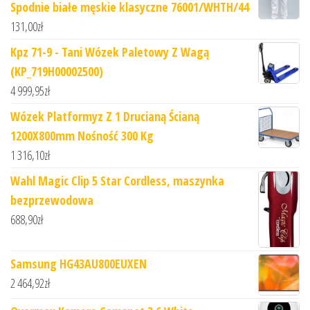
Spodnie białe męskie klasyczne 76001/WHTH/44
131,00
zł
Kpz 71-9 - Tani Wózek Paletowy Z Wagą
(KP_719H00002500)
4 999,95
zł
Wózek Platformyz Z 1 Drucianą Ścianą
1200X800mm Nośność 300 Kg
1 316,10
zł
Wahl Magic Clip 5 Star Cordless, maszynka
bezprzewodowa
688,90
zł
Samsung HG43AU800EUXEN
2 464,92
zł