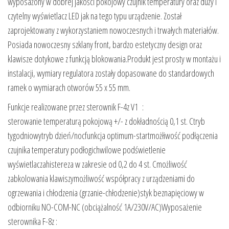
wyposażony w dobrej jakości pokojowy czujnik temperatury oraz duży i
czytelny wyświetlacz LED jak na tego typu urządzenie. Został
zaprojektowany z wykorzystaniem nowoczesnych i trwałych materiałów.
Posiada nowoczesny szklany front, bardzo estetyczny design oraz
klawisze dotykowe z funkcją blokowania.Produkt jest prosty w montażu i
instalacji, wymiary regulatora zostały dopasowane do standardowych
ramek o wymiarach otworów 55 x 55 mm.
Funkcje realizowane przez sterownik F-4z V1 :
sterowanie temperaturą pokojową +/- z dokładnością 0,1 st. Ctryb
tygodniowytryb dzień/nocfunkcja optimum-startmożłiwość podłączenia
czujnika temperatury podłogichwilowe podświetlenie
wyświetlaczahistereza w zakresie od 0,2 do 4 st. Cmożliwość
zabkolowania klawiszymożliwość współpracy z urządzeniami do
ogrzewania i chłodzenia (grzanie-chłodzenie)styk beznapięciowy w
odbiorniku NO-COM-NC (obciążalność 1A/230V/AC)Wyposażenie
sterownika F-8z :