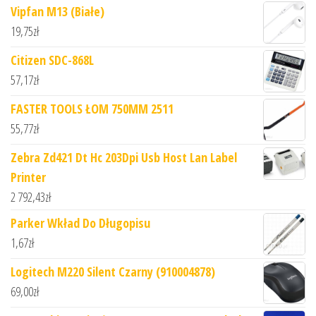
Vipfan M13 (Białe)
19,75
zł
Citizen SDC-868L
57,17
zł
FASTER TOOLS ŁOM 750MM 2511
55,77
zł
Zebra Zd421 Dt Hc 203Dpi Usb Host Lan Label
Printer
2 792,43
zł
Parker Wkład Do Długopisu
1,67
zł
Logitech M220 Silent Czarny (910004878)
69,00
zł