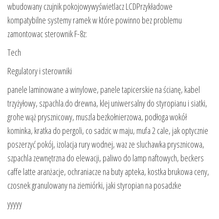
wbudowany czujnik pokojowywyświetlacz LCDPrzykładowe
kompatybilne systemy ramek w które powinno bez problemu
zamontowac sterownik F-8z:
Tech
Regulatory i sterowniki
panele laminowane a winylowe, panele tapicerskie na ścianę, kabel
trzyżyłowy, szpachla.do drewna, klej uniwersalny do styropianu i siatki,
grohe wąż prysznicowy, muszla bezkołnierzowa, podłoga wokół
kominka, kratka do pergoli, co sadzic w maju, mufa 2 cale, jak optycznie
poszerzyć pokój, izolacja rury wodnej, waz ze sluchawka prysznicowa,
szpachla zewnętrzna do elewacji, paliwo do lamp naftowych, beckers
caffe latte aranżacje, ochraniacze na buty apteka, kostka brukowa ceny,
czosnek granulowany na ziemiórki, jaki styropian na posadzke
yyyyy