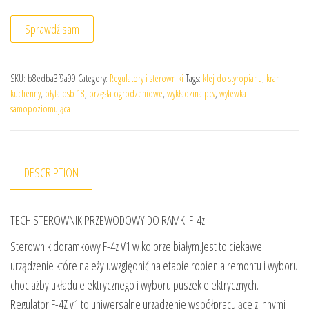
Sprawdź sam
SKU:
b8edba3f9a99
Category:
Regulatory i sterowniki
Tags:
klej do styropianu
,
kran
kuchenny
,
płyta osb 18
,
przęsła ogrodzeniowe
,
wykładzina pcv
,
wylewka
samopoziomująca
DESCRIPTION
TECH STEROWNIK PRZEWODOWY DO RAMKI F-4z
Sterownik doramkowy F-4z V1 w kolorze białym.Jest to ciekawe
urządzenie które należy uwzględnić na etapie robienia remontu i wyboru
chociażby układu elektrycznego i wyboru puszek elektrycznych.
Regulator F-4Z v1 to uniwersalne urządzenie współpracujące z innymi