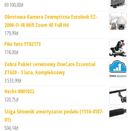
69 100,00
zł
Obrotowa Kamera Zewnętrzna Eurolook EZ-
2006-O-IR Wifi Zoom 4X Full Hd
179,99
zł
Piła Yato YT82173
774,00
zł
Zebra Pakiet serwisowy OneCare Essential
ZT620 - 3 lata, kompleksowy
3 533,99
zł
Hecht 8001022
120,75
zł
Stiga Siłownik amortyzator pedału (1134-4187-
01)
504,14
zł