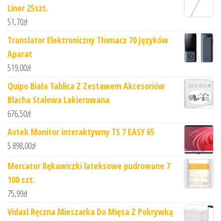
Liner 25szt.
51,70
zł
Translator Elektroniczny Tłumacz 70 Języków
Aparat
519,00
zł
Quipo Biała Tablica Z Zestawem Akcesoriów
Blacha Stalowa Lakierowana
676,50
zł
Avtek Monitor interaktywny TS 7 EASY 65
5 898,00
zł
Mercator Rękawiczki lateksowe pudrowane 7
100 szt.
75,99
zł
Vidaxl Ręczna Mieszarka Do Mięsa Z Pokrywką