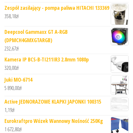
Zespół zasilający - pompa paliwa HITACHI 133369
358,18
zł
Deepcool Gammaxx GT A-RGB
(DPMCH4GMXGTARGB)
232,67
zł
Kamera IP BCS-B-TI211IR3 2.8mm 1080p
320,00
zł
Juki MO-6714
5 890,00
zł
Active JEDNORAZOWE KLAPKI JAPONKI 100315
1,19
zł
Eurokraftpro Wózek Wannowy Nośność 250Kg
1 672,80
zł