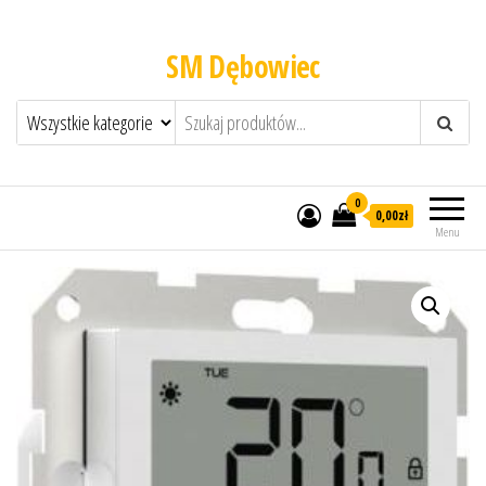
SM Dębowiec
0
0,00zł
Menu