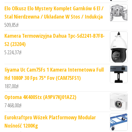
Elo Olkusz Elo Mystery Komplet Garnków 6 El /
Stal Nierdzewna / Układane W Stos / Indukcja
509,85
zł
Kamera Termowizyjna Dahua Tpc-Sd2241-B7F8-
S2 (23204)
5 224,37
zł
Iiyama Uc Cam75Fs 1 Kamera Internetowa Full
Hd 1080P 30 Fps 75° Fov (CAM75FS1)
187,00
zł
Optoma 4K400Stx (A9PV7KJ01AZ2)
7 468,00
zł
Eurokraftpro Wózek Platformowy Modular
Nośność 1200Kg