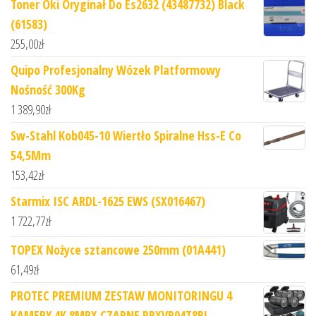
Toner Oki Oryginał Do Es2632 (43487732) Black
(61583)
255,00
zł
Quipo Profesjonalny Wózek Platformowy
Nośność 300Kg
1 389,90
zł
Sw-Stahl Kob045-10 Wiertło Spiralne Hss-E Co
54,5Mm
153,42
zł
Starmix ISC ARDL-1625 EWS (SX016467)
1 722,77
zł
TOPEX Nożyce sztancowe 250mm (01A441)
61,49
zł
PROTEC PREMIUM ZESTAW MONITORINGU 4
KAMERY 4K 8MPX CZARNE PRXVR04T8BL