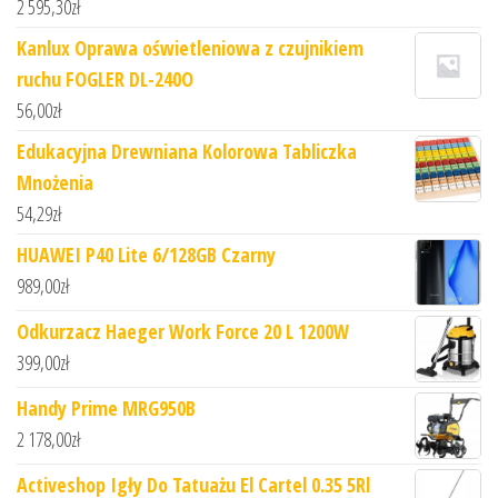
2 595,30
zł
Kanlux Oprawa oświetleniowa z czujnikiem
ruchu FOGLER DL-240O
56,00
zł
Edukacyjna Drewniana Kolorowa Tabliczka
Mnożenia
54,29
zł
HUAWEI P40 Lite 6/128GB Czarny
989,00
zł
Odkurzacz Haeger Work Force 20 L 1200W
399,00
zł
Handy Prime MRG950B
2 178,00
zł
Activeshop Igły Do Tatuażu El Cartel 0.35 5Rl