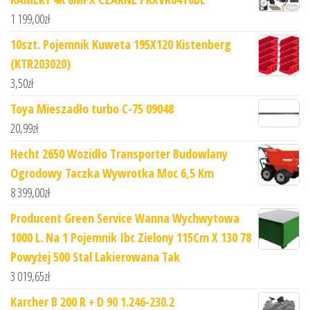
1 199,00
zł
10szt. Pojemnik Kuweta 195X120 Kistenberg
(KTR203020)
3,50
zł
Toya Mieszadło turbo C-75 09048
20,99
zł
Hecht 2650 Wozidło Transporter Budowlany
Ogrodowy Taczka Wywrotka Moc 6,5 Km
8 399,00
zł
Producent Green Service Wanna Wychwytowa
1000 L. Na 1 Pojemnik Ibc Zielony 115Cm X 130 78
Powyżej 500 Stal Lakierowana Tak
3 019,65
zł
Karcher B 200 R + D 90 1.246-230.2