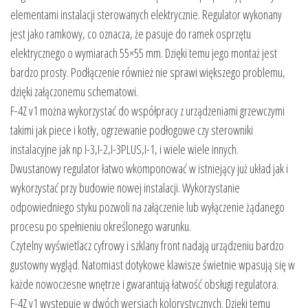
elementami instalacji sterowanych elektrycznie. Regulator wykonany
jest jako ramkowy, co oznacza, że pasuje do ramek osprzętu
elektrycznego o wymiarach 55×55 mm. Dzięki temu jego montaż jest
bardzo prosty. Podłączenie również nie sprawi większego problemu,
dzięki załączonemu schematowi.
F-4Z v1 można wykorzystać do współpracy z urządzeniami grzewczymi
takimi jak piece i kotły, ogrzewanie podłogowe czy sterowniki
instalacyjne jak np I-3,I-2,I-3PLUS,I-1, i wiele wiele innych.
Dwustanowy regulator łatwo wkomponować w istniejący już układ jak i
wykorzystać przy budowie nowej instalacji. Wykorzystanie
odpowiedniego styku pozwoli na załączenie lub wyłączenie żądanego
procesu po spełnieniu określonego warunku.
Czytelny wyświetlacz cyfrowy i szklany front nadają urządzeniu bardzo
gustowny wygląd. Natomiast dotykowe klawisze świetnie wpasują się w
każde nowoczesne wnętrze i gwarantują łatwość obsługi regulatora.
F-4Z v1 występuje w dwóch wersjach kolorystycznych. Dzięki temu