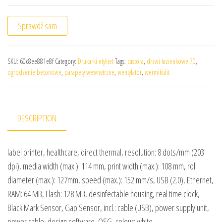
Sprawdź sam
SKU:
60c8ee881e8f
Category:
Drukarki etykiet
Tags:
castora
,
drzwi łazienkowe 70
,
ogrodzenie betonowe
,
parapety wewnętrzne
,
wentylator
,
wermikulit
DESCRIPTION
label printer, healthcare, direct thermal, resolution: 8 dots/mm (203
dpi), media width (max.): 114 mm, print width (max.): 108 mm, roll
diameter (max.): 127mm, speed (max.): 152 mm/s, USB (2.0), Ethernet,
RAM: 64 MB, Flash: 128 MB, desinfectable housing, real time clock,
Black Mark Sensor, Gap Sensor, incl.: cable (USB), power supply unit,
power cable, design software, QSG, colour: white