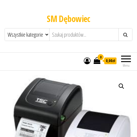
SM Dębowiec
0
0,00zł
Menu