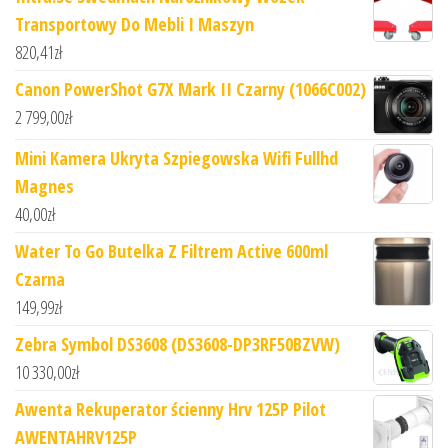
Transportowy Do Mebli I Maszyn
820,41
zł
Canon PowerShot G7X Mark II Czarny (1066C002)
2 799,00
zł
Mini Kamera Ukryta Szpiegowska Wifi Fullhd
Magnes
40,00
zł
Water To Go Butelka Z Filtrem Active 600ml
Czarna
149,99
zł
Zebra Symbol DS3608 (DS3608-DP3RF50BZVW)
10 330,00
zł
Awenta Rekuperator ścienny Hrv 125P Pilot
AWENTAHRV125P