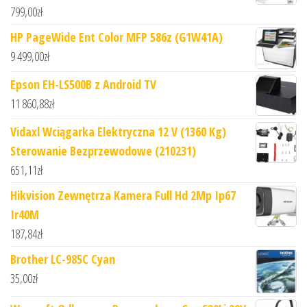
799,00
zł
HP PageWide Ent Color MFP 586z (G1W41A)
9 499,00
zł
Epson EH-LS500B z Android TV
11 860,88
zł
Vidaxl Wciągarka Elektryczna 12 V (1360 Kg)
Sterowanie Bezprzewodowe (210231)
651,11
zł
Hikvision Zewnętrza Kamera Full Hd 2Mp Ip67
Ir40M
187,84
zł
Brother LC-985C Cyan
35,00
zł