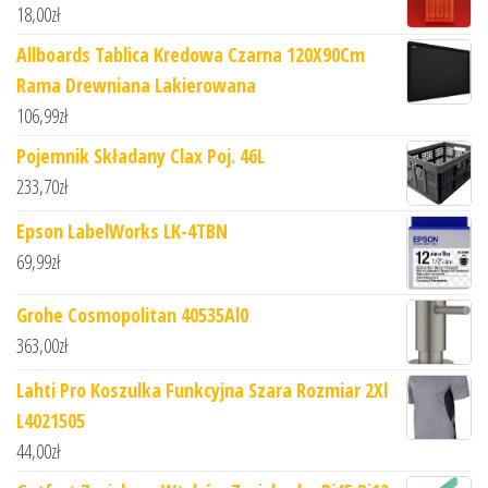
18,00
zł
Allboards Tablica Kredowa Czarna 120X90Cm
Rama Drewniana Lakierowana
106,99
zł
Pojemnik Składany Clax Poj. 46L
233,70
zł
Epson LabelWorks LK-4TBN
69,99
zł
Grohe Cosmopolitan 40535Al0
363,00
zł
Lahti Pro Koszulka Funkcyjna Szara Rozmiar 2Xl
L4021505
44,00
zł