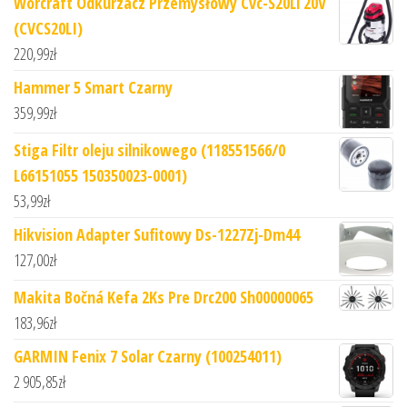
Worcraft Odkurzacz Przemysłowy Cvc-S20Li 20V
(CVCS20LI)
220,99
zł
Hammer 5 Smart Czarny
359,99
zł
Stiga Filtr oleju silnikowego (118551566/0
L66151055 150350023-0001)
53,99
zł
Hikvision Adapter Sufitowy Ds-1227Zj-Dm44
127,00
zł
Makita Bočná Kefa 2Ks Pre Drc200 Sh00000065
183,96
zł
GARMIN Fenix 7 Solar Czarny (100254011)
2 905,85
zł