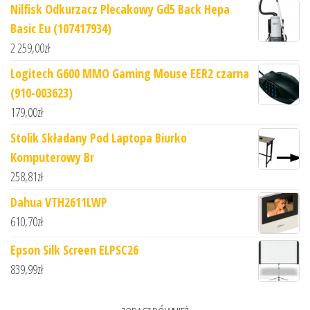
Nilfisk Odkurzacz Plecakowy Gd5 Back Hepa
Basic Eu (107417934)
2 259,00
zł
Logitech G600 MMO Gaming Mouse EER2 czarna
(910-003623)
179,00
zł
Stolik Składany Pod Laptopa Biurko
Komputerowy Br
258,81
zł
Dahua VTH2611LWP
610,70
zł
Epson Silk Screen ELPSC26
839,99
zł