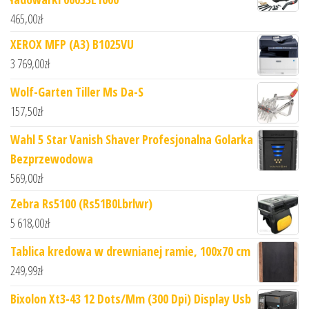
465,00
zł
XEROX MFP (A3) B1025VU
3 769,00
zł
Wolf-Garten Tiller Ms Da-S
157,50
zł
Wahl 5 Star Vanish Shaver Profesjonalna Golarka
Bezprzewodowa
569,00
zł
Zebra Rs5100 (Rs51B0Lbrlwr)
5 618,00
zł
Tablica kredowa w drewnianej ramie, 100x70 cm
249,99
zł
Bixolon Xt3-43 12 Dots/Mm (300 Dpi) Display Usb