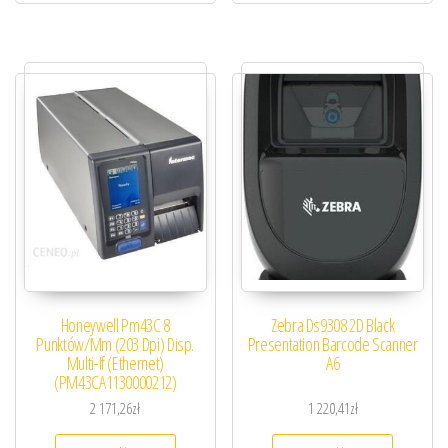
Honeywell Pm43C 8
Zebra Ds9308 2D Black
Punktów/Mm (203 Dpi) Disp.
Presentation Barcode Scanner
Multi-If (Ethernet)
A6
(PM43CA1130000212)
2 171,26
zł
1 220,41
zł