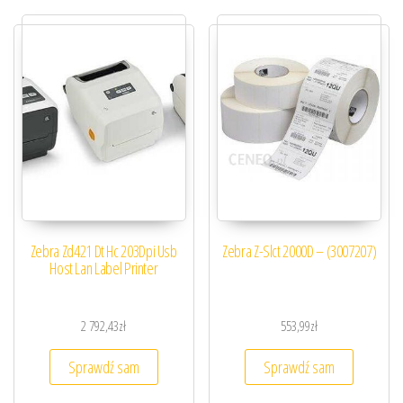
Zebra Zd421 Dt Hc 203Dpi Usb
Zebra Z-Slct 2000D – (3007207)
Host Lan Label Printer
2 792,43
zł
553,99
zł
Sprawdź sam
Sprawdź sam