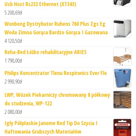
Usb Host Rs232 Ethernet (XT343)
5 200,69
zł
Wonbong Dystrybutor Ruhens 760 Plus Zgs Eg
Woda Zimna Gorąca Bardzo Gorąca I Gazowana
4 120,50
zł
Reha-Bed Łóżko rehabilitacyjne ARIES
1 790,00
zł
Philips Koncentrator Tlenu Respironics Ever Flo
2 990,90
zł
LWP, Wózek Piekarniczy chromowany 8 półkowy
do studzenia, WP-122
2 080,00
zł
Igły Półpłaskie Janome Red Tip Do Szycia I
Haftowania Grubszych Materiałów