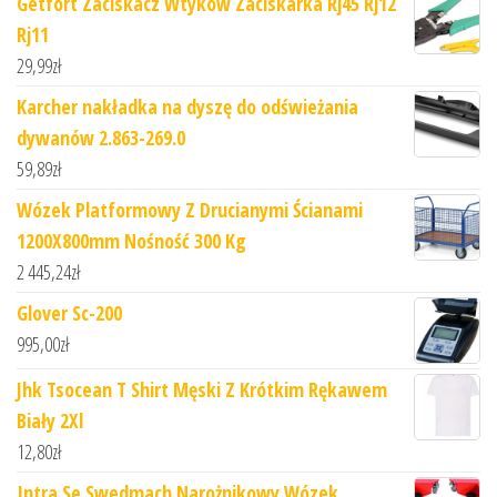
Getfort Zaciskacz Wtyków Zaciskarka Rj45 Rj12
Rj11
29,99
zł
Karcher nakładka na dyszę do odświeżania
dywanów 2.863-269.0
59,89
zł
Wózek Platformowy Z Drucianymi Ścianami
1200X800mm Nośność 300 Kg
2 445,24
zł
Glover Sc-200
995,00
zł
Jhk Tsocean T Shirt Męski Z Krótkim Rękawem
Biały 2Xl
12,80
zł
Intra.Se Swedmach Narożnikowy Wózek