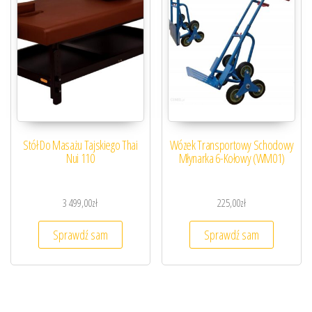
Stół Do Masażu Tajskiego Thai
Wózek Transportowy Schodowy
Nui 110
Młynarka 6-Kołowy (WM01)
3 499,00
zł
225,00
zł
Sprawdź sam
Sprawdź sam