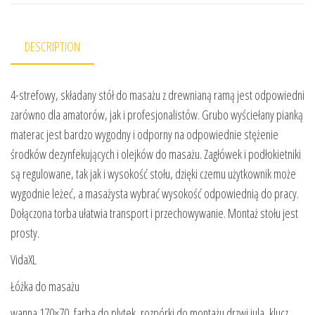
DESCRIPTION
4-strefowy, składany stół do masażu z drewnianą ramą jest odpowiedni
zarówno dla amatorów, jak i profesjonalistów. Grubo wyściełany pianką
materac jest bardzo wygodny i odporny na odpowiednie stężenie
środków dezynfekujących i olejków do masażu. Zagłówek i podłokietniki
są regulowane, tak jak i wysokość stołu, dzięki czemu użytkownik może
wygodnie leżeć, a masażysta wybrać wysokość odpowiednią do pracy.
Dołączona torba ułatwia transport i przechowywanie. Montaż stołu jest
prosty.
VidaXL
Łóżka do masażu
wanna 170×70, farba do plytek, rozpórki do montażu drzwi jula, klucz