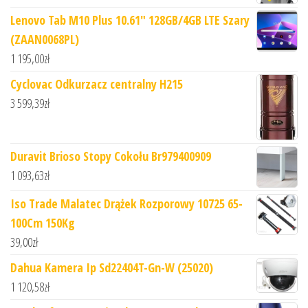
Lenovo Tab M10 Plus 10.61" 128GB/4GB LTE Szary
(ZAAN0068PL)
1 195,00
zł
Cyclovac Odkurzacz centralny H215
3 599,39
zł
Duravit Brioso Stopy Cokołu Br979400909
1 093,63
zł
Iso Trade Malatec Drążek Rozporowy 10725 65-
100Cm 150Kg
39,00
zł
Dahua Kamera Ip Sd22404T-Gn-W (25020)
1 120,58
zł