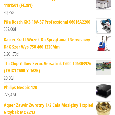
1181501 (FE281)
40,25
zł
Piła Bosch GKS 18V-57 Professional 06016A2200
559,00
zł
Kaiser Kraft Wózek Do Sprzątania I Serwisowy
Dł X Szer Wys 750 460 1220Mm
2 201,70
zł
Thi Chip Yellow Xerox VersaLink C600 106R03926
(THIXTC600_Y_168K)
20,00
zł
Philips Neopix 120
773,47
zł
Aquer Zawór Zwrotny 1/2 Cala Mosiężny Trzpień
Grzybek MOZZ12