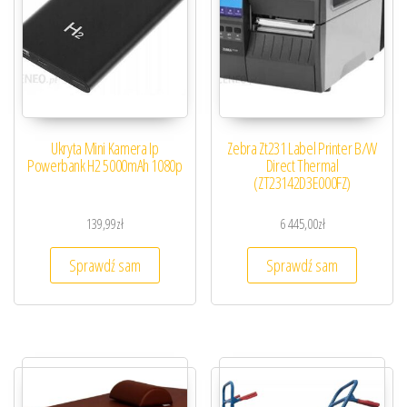
Ukryta Mini Kamera Ip
Zebra Zt231 Label Printer B/W
Powerbank H2 5000mAh 1080p
Direct Thermal
(ZT23142D3E000FZ)
139,99
zł
6 445,00
zł
Sprawdź sam
Sprawdź sam