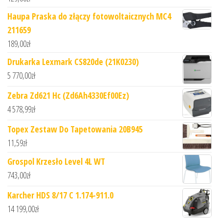
Haupa Praska do złączy fotowoltaicznych MC4
211659
189,00
zł
Drukarka Lexmark CS820de (21K0230)
5 770,00
zł
Zebra Zd621 Hc (Zd6Ah4330Ef00Ez)
4 578,99
zł
Topex Zestaw Do Tapetowania 20B945
11,59
zł
Grospol Krzesło Level 4L WT
743,00
zł
Karcher HDS 8/17 C 1.174-911.0
14 199,00
zł