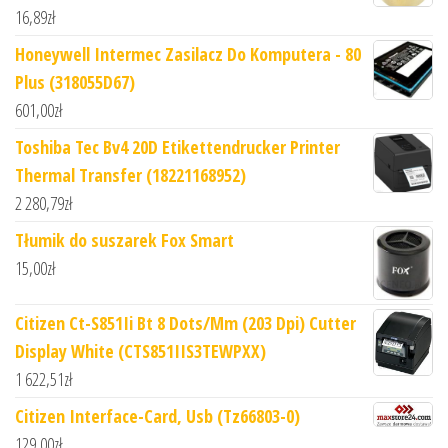
16,89
zł
Honeywell Intermec Zasilacz Do Komputera - 80
Plus (318055D67)
601,00
zł
Toshiba Tec Bv4 20D Etikettendrucker Printer
Thermal Transfer (18221168952)
2 280,79
zł
Tłumik do suszarek Fox Smart
15,00
zł
Citizen Ct-S851Ii Bt 8 Dots/Mm (203 Dpi) Cutter
Display White (CTS851IIS3TEWPXX)
1 622,51
zł
Citizen Interface-Card, Usb (Tz66803-0)
129,00
zł