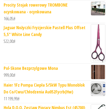
Procity Stojak rowerowy TROMBONE
ocynkowana - ocynkowana
166,05
zł
Jaguar Nożyczki Fryzjerskie Pastell Plus Offset
5,5" White Line Candy
522,00
zł
Pol-Skone Bezprzylgowe Mona
999,00
zł
Haier 1Fz Pompa Ciepła 5/5kW Typu Monoblok
Do Co/Cwu/Chłodzenia Au052Fycrb(Hw)
11 199,99
zł
Hyla D.O.O. Zestaw Piorący Nimbus Est (45700)