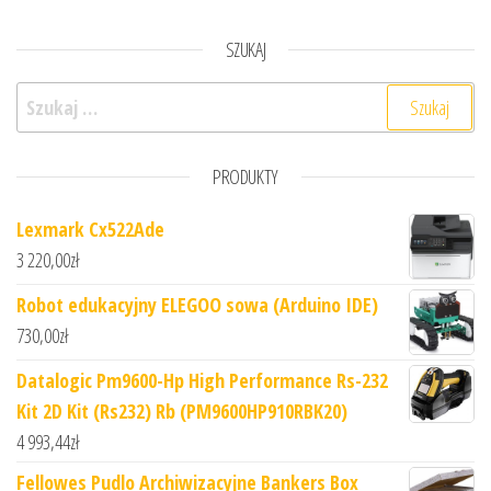
SZUKAJ
Szukaj:
PRODUKTY
Lexmark Cx522Ade
3 220,00
zł
Robot edukacyjny ELEGOO sowa (Arduino IDE)
730,00
zł
Datalogic Pm9600-Hp High Performance Rs-232
Kit 2D Kit (Rs232) Rb (PM9600HP910RBK20)
4 993,44
zł
Fellowes Pudlo Archiwizacyjne Bankers Box