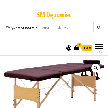
SM Dębowiec
0
0,00zł
Menu