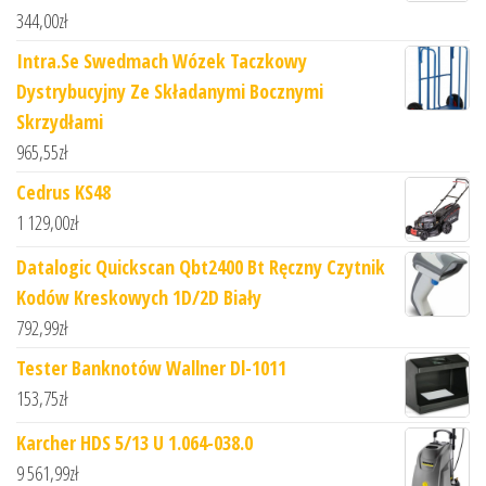
344,00
zł
Intra.Se Swedmach Wózek Taczkowy
Dystrybucyjny Ze Składanymi Bocznymi
Skrzydłami
965,55
zł
Cedrus KS48
1 129,00
zł
Datalogic Quickscan Qbt2400 Bt Ręczny Czytnik
Kodów Kreskowych 1D/2D Biały
792,99
zł
Tester Banknotów Wallner Dl-1011
153,75
zł
Karcher HDS 5/13 U 1.064-038.0
9 561,99
zł