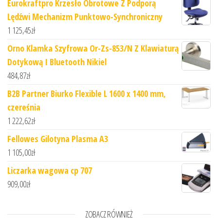
Eurokraftpro Krzesło Obrotowe Z Podporą
Lędźwi Mechanizm Punktowo-Synchroniczny
1 125,45
zł
Orno Klamka Szyfrowa Or-Zs-853/N Z Klawiaturą
Dotykową I Bluetooth Nikiel
484,87
zł
B2B Partner Biurko Flexible L 1600 x 1400 mm,
czereśnia
1 222,62
zł
Fellowes Gilotyna Plasma A3
1 105,00
zł
Liczarka wagowa cp 707
909,00
zł
ZOBACZ RÓWNIEŻ