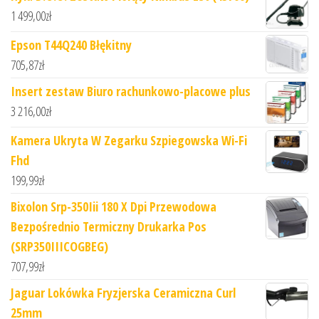
1 499,00
zł
Epson T44Q240 Błękitny
705,87
zł
Insert zestaw Biuro rachunkowo-placowe plus
3 216,00
zł
Kamera Ukryta W Zegarku Szpiegowska Wi-Fi
Fhd
199,99
zł
Bixolon Srp-350Iii 180 X Dpi Przewodowa
Bezpośrednio Termiczny Drukarka Pos
(SRP350IIICOGBEG)
707,99
zł
Jaguar Lokówka Fryzjerska Ceramiczna Curl
25mm