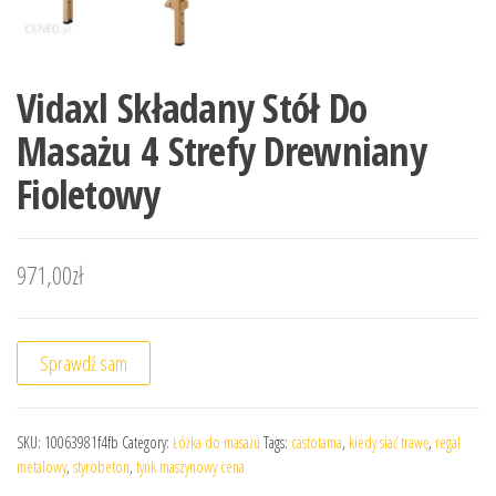
Vidaxl Składany Stół Do
Masażu 4 Strefy Drewniany
Fioletowy
971,00
zł
Sprawdź sam
SKU:
10063981f4fb
Category:
Łóżka do masażu
Tags:
castotama
,
kiedy siać trawę
,
regal
metalowy
,
styrobeton
,
tynk maszynowy cena