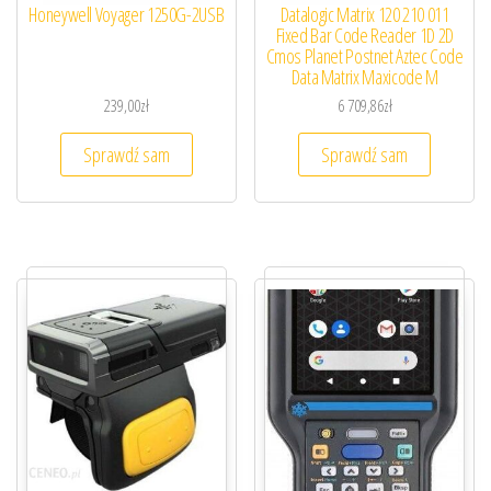
Honeywell Voyager 1250G-2USB
Datalogic Matrix 120 210 011
Fixed Bar Code Reader 1D 2D
Cmos Planet Postnet Aztec Code
Data Matrix Maxicode M
239,00
zł
6 709,86
zł
Sprawdź sam
Sprawdź sam