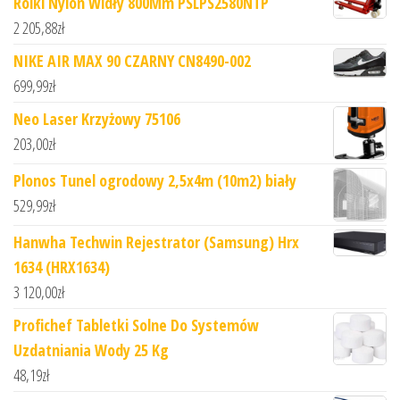
Rolki Nylon Widły 800Mm PSLPS2580NTP
2 205,88
zł
NIKE AIR MAX 90 CZARNY CN8490-002
699,99
zł
Neo Laser Krzyżowy 75106
203,00
zł
Plonos Tunel ogrodowy 2,5x4m (10m2) biały
529,99
zł
Hanwha Techwin Rejestrator (Samsung) Hrx
1634 (HRX1634)
3 120,00
zł
Profichef Tabletki Solne Do Systemów
Uzdatniania Wody 25 Kg
48,19
zł