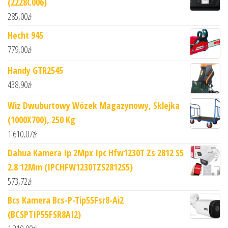
(2228C006)
285,00
zł
Hecht 945
779,00
zł
Handy GTR2545
438,90
zł
Wiz Dwuburtowy Wózek Magazynowy, Sklejka
(1000X700), 250 Kg
1 610,07
zł
Dahua Kamera Ip 2Mpx Ipc Hfw1230T Zs 2812 S5
2.8 12Mm (IPCHFW1230TZS2812S5)
573,72
zł
Bcs Kamera Bcs-P-Tip55Fsr8-Ai2
(BCSPTIP55FSR8AI2)