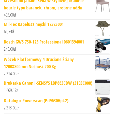
Krzesło do jadalni Bella w stylowej tkaninie
boucle typu baranek, chrom, srebrne nóżki
495,00
zł
Mil-Tec Kapelusz męski 12325001
61,74
zł
Bosch GWS 750-125 Professional 0601394001
249,00
zł
Wózek Platformowy 4 Druciane Ściany
1200X800mm Nośność 200 Kg
2 214,00
zł
Drukarka Canon i-SENSYS LBP663CDW (3103C008)
1 469,17
zł
Datalogic Powerscan (Pd9630Hpk2)
2 313,00
zł