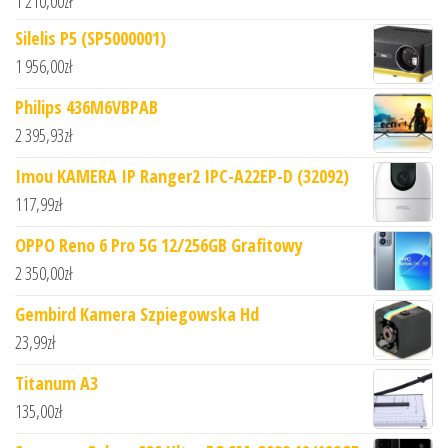
1 210,00
zł
Silelis P5 (SP5000001)
1 956,00
zł
Philips 436M6VBPAB
2 395,93
zł
Imou KAMERA IP Ranger2 IPC-A22EP-D (32092)
117,99
zł
OPPO Reno 6 Pro 5G 12/256GB Grafitowy
2 350,00
zł
Gembird Kamera Szpiegowska Hd
23,99
zł
Titanum A3
135,00
zł