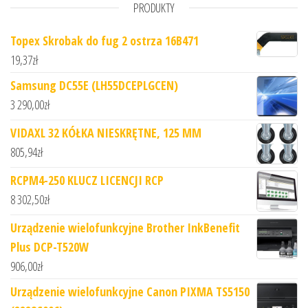
PRODUKTY
Topex Skrobak do fug 2 ostrza 16B471
19,37
zł
Samsung DC55E (LH55DCEPLGCEN)
3 290,00
zł
VIDAXL 32 KÓŁKA NIESKRĘTNE, 125 MM
805,94
zł
RCPM4-250 KLUCZ LICENCJI RCP
8 302,50
zł
Urządzenie wielofunkcyjne Brother InkBenefit
Plus DCP-T520W
906,00
zł
Urządzenie wielofunkcyjne Canon PIXMA TS5150