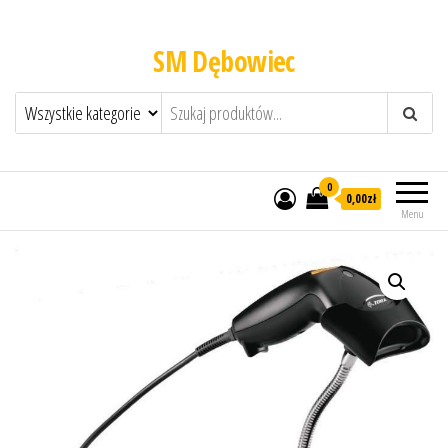
SM Dębowiec
0
0,00zł
Menu