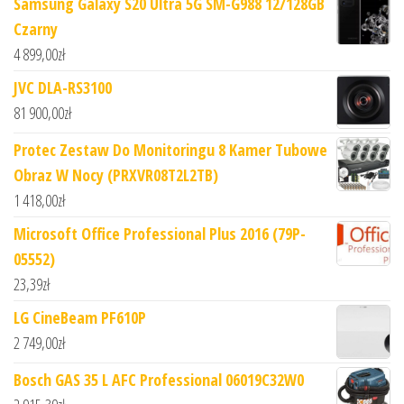
Samsung Galaxy S20 Ultra 5G SM-G988 12/128GB
Czarny
4 899,00
zł
JVC DLA-RS3100
81 900,00
zł
Protec Zestaw Do Monitoringu 8 Kamer Tubowe
Obraz W Nocy (PRXVR08T2L2TB)
1 418,00
zł
Microsoft Office Professional Plus 2016 (79P-
05552)
23,39
zł
LG CineBeam PF610P
2 749,00
zł
Bosch GAS 35 L AFC Professional 06019C32W0