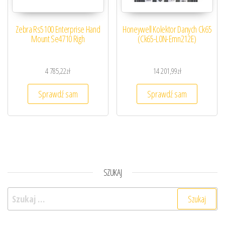
Zebra Rs5100 Enterprise Hand
Honeywell Kolektor Danych Ck65
Mount Se4710 Righ
(Ck65-L0N-Emn212E)
4 785,22
zł
14 201,99
zł
Sprawdź sam
Sprawdź sam
SZUKAJ
Szukaj: