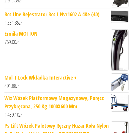
2 915,39
zł
Bcs Line Rejestrator Bcs L Nvr1602 A 4Ke (40)
1 531,35
zł
Ermila MOTION
769,00
zł
Mul-T-Lock Wkładka Interactive +
491,88
zł
Wiz Wózek Platformowy Magazynowy, Poręcz
Przykręcana, 250 Kg 1000X600 Mm
1 439,10
zł
Ps Lift Wózek Paletowy Ręczny Huzar Koła Nylon