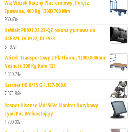
Wiz Wózek Ręczny Platformowy, Poręcz
Spawana, 400 Kg 1200X700 Mm
960,63
zł
DeWalt PB921.22.23-QZ osłona gumowa do
DCF921, DCF922, DCF923
61,97
zł
Wózek Transportowy Z Platformą 1200X800mm
Nośność 200 Kg Koła 125
1 030,74
zł
Karcher HD 6/15 G 1.187-900.0
7 073,86
zł
Posnet Hisense Md156Vc Monitor Dotykowy
Typu Pos Wolnostojący
1 790,00
zł