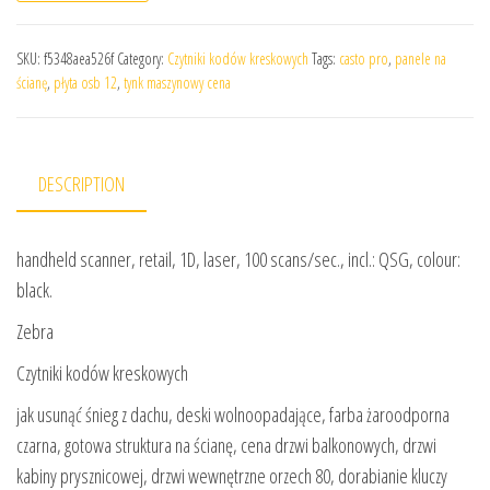
SKU:
f5348aea526f
Category:
Czytniki kodów kreskowych
Tags:
casto pro
,
panele na
ścianę
,
płyta osb 12
,
tynk maszynowy cena
DESCRIPTION
handheld scanner, retail, 1D, laser, 100 scans/sec., incl.: QSG, colour:
black.
Zebra
Czytniki kodów kreskowych
jak usunąć śnieg z dachu, deski wolnoopadające, farba żaroodporna
czarna, gotowa struktura na ścianę, cena drzwi balkonowych, drzwi
kabiny prysznicowej, drzwi wewnętrzne orzech 80, dorabianie kluczy