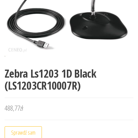
Zebra Ls1203 1D Black
(LS1203CR10007R)
488,77
zł
Sprawdź sam