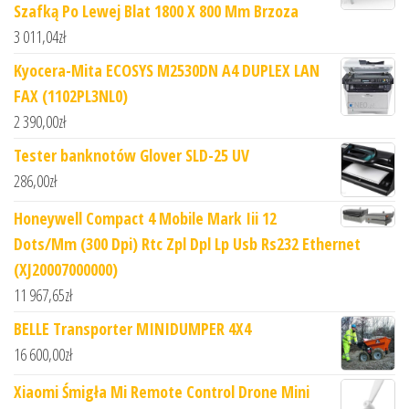
Szafką Po Lewej Blat 1800 X 800 Mm Brzoza
3 011,04
zł
Kyocera-Mita ECOSYS M2530DN A4 DUPLEX LAN
FAX (1102PL3NL0)
2 390,00
zł
Tester banknotów Glover SLD-25 UV
286,00
zł
Honeywell Compact 4 Mobile Mark Iii 12
Dots/Mm (300 Dpi) Rtc Zpl Dpl Lp Usb Rs232 Ethernet
(XJ20007000000)
11 967,65
zł
BELLE Transporter MINIDUMPER 4X4
16 600,00
zł
Xiaomi Śmigła Mi Remote Control Drone Mini