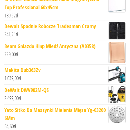
Top Professional 60x45cm
189,52
zł
Dewalt Spodnie Robocze Tradesman Czarny
241,21
zł
Beam Gniazdo Hinp Miedź Antyczna (A0358)
329,00
zł
Makita Dub363Zv
1 039,00
zł
DeWalt DWV902M-QS
2 499,00
zł
Yato Sitko Do Maszynki Mielenia Mięsa Yg-03200
6Mm
64,60
zł