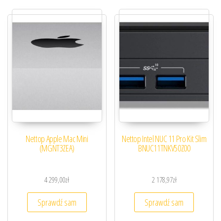
Nettop Apple Mac Mini
Nettop Intel NUC 11 Pro Kit Slim
(MGNT3ZEA)
BNUC11TNKV50Z00
4 299,00
zł
2 178,97
zł
Sprawdź sam
Sprawdź sam