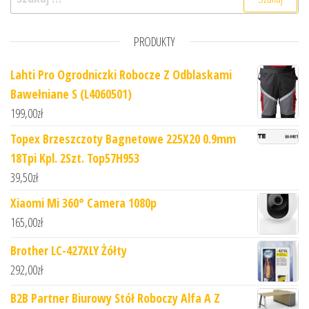
PRODUKTY
Lahti Pro Ogrodniczki Robocze Z Odblaskami
Bawełniane S (L4060501)
199,00
zł
Topex Brzeszczoty Bagnetowe 225X20 0.9mm
18Tpi Kpl. 2Szt. Top57H953
39,50
zł
Xiaomi Mi 360° Camera 1080p
165,00
zł
Brother LC-427XLY Żółty
292,00
zł
B2B Partner Biurowy Stół Roboczy Alfa A Z