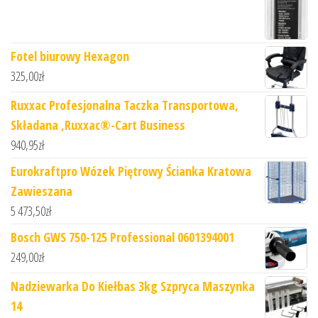
Fotel biurowy Hexagon
325,00
zł
Ruxxac Profesjonalna Taczka Transportowa,
Składana ,Ruxxac®-Cart Business
940,95
zł
Eurokraftpro Wózek Piętrowy Ścianka Kratowa
Zawieszana
5 473,50
zł
Bosch GWS 750-125 Professional 0601394001
249,00
zł
Nadziewarka Do Kiełbas 3kg Szpryca Maszynka
14