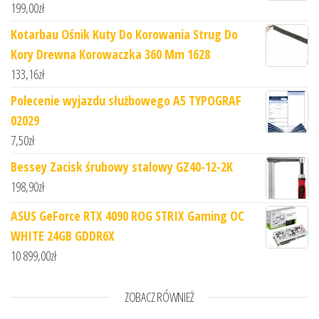
199,00
zł
Kotarbau Ośnik Kuty Do Korowania Strug Do
Kory Drewna Korowaczka 360 Mm 1628
133,16
zł
Polecenie wyjazdu służbowego A5 TYPOGRAF
02029
7,50
zł
Bessey Zacisk śrubowy stalowy GZ40-12-2K
198,90
zł
ASUS GeForce RTX 4090 ROG STRIX Gaming OC
WHITE 24GB GDDR6X
10 899,00
zł
ZOBACZ RÓWNIEŻ