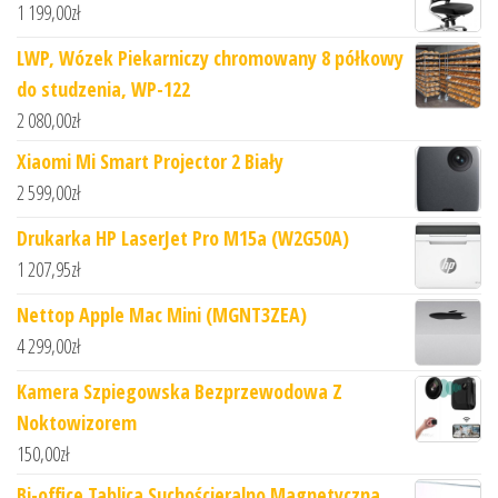
1 199,00
zł
LWP, Wózek Piekarniczy chromowany 8 półkowy
do studzenia, WP-122
2 080,00
zł
Xiaomi Mi Smart Projector 2 Biały
2 599,00
zł
Drukarka HP LaserJet Pro M15a (W2G50A)
1 207,95
zł
Nettop Apple Mac Mini (MGNT3ZEA)
4 299,00
zł
Kamera Szpiegowska Bezprzewodowa Z
Noktowizorem
150,00
zł
Bi-office Tablica Suchościeralno Magnetyczna