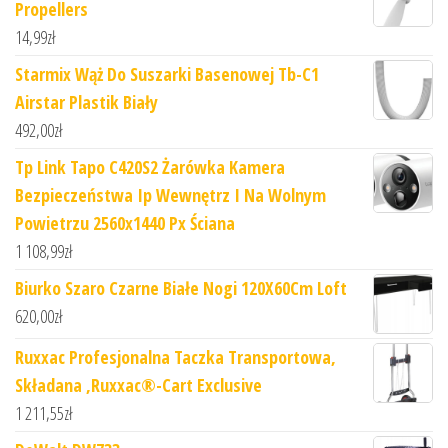
Propellers
14,99
zł
Starmix Wąż Do Suszarki Basenowej Tb-C1
Airstar Plastik Biały
492,00
zł
Tp Link Tapo C420S2 Żarówka Kamera
Bezpieczeństwa Ip Wewnętrz I Na Wolnym
Powietrzu 2560x1440 Px Ściana
1 108,99
zł
Biurko Szaro Czarne Białe Nogi 120X60Cm Loft
620,00
zł
Ruxxac Profesjonalna Taczka Transportowa,
Składana ,Ruxxac®-Cart Exclusive
1 211,55
zł