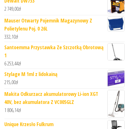
DeWalt DW733
2 749,00
zł
Mauser Otwarty Pojemnik Magazynowy Z
Polietylenu Poj. 0 26L
332,10
zł
Santoemma Przystawka Ze Szczotką Obrotową
1
6 253,44
zł
Stylage M 1ml z lidokainą
215,00
zł
Makita Odkurzacz akumulatorowy Li-ion XGT
40V, bez akumulatora Z VC005GLZ
1 806,14
zł
Unique Krzesło Fulkrum