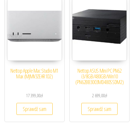
Nettop Apple Mac Studio M1
Nettop ASUS Mini PC PN62
Max (MJMV3ZEAR1D2)
i3/8GB/480GB/Win10
(PN62BB3003MD480SSDM2)
17 399,00
zł
2 699,00
zł
Sprawdź sam
Sprawdź sam