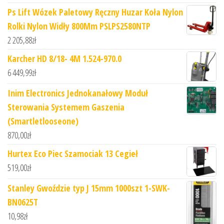
Ps Lift Wózek Paletowy Ręczny Huzar Koła Nylon
Rolki Nylon Widły 800Mm PSLPS2580NTP
2 205,88
zł
Karcher HD 8/18- 4M 1.524-970.0
6 449,99
zł
Inim Electronics Jednokanałowy Moduł
Sterowania Systemem Gaszenia
(Smartletlooseone)
870,00
zł
Hurtex Eco Piec Szamociak 13 Cegieł
519,00
zł
Stanley Gwoździe typ J 15mm 1000szt 1-SWK-
BN0625T
10,98
zł