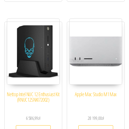
Nettop Intel NUC 12 Enthusiast Kit
Apple Mac Studio M1 Max
(RNUC12SNKI72002)
6 586,99
zł
28 199,00
zł