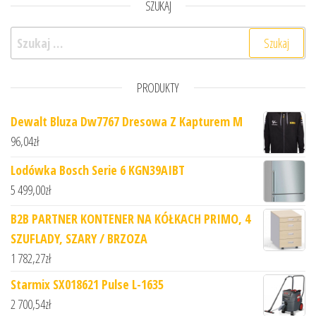
SZUKAJ
Szukaj:
PRODUKTY
Dewalt Bluza Dw7767 Dresowa Z Kapturem M
96,04
zł
Lodówka Bosch Serie 6 KGN39AIBT
5 499,00
zł
B2B PARTNER KONTENER NA KÓŁKACH PRIMO, 4
SZUFLADY, SZARY / BRZOZA
1 782,27
zł
Starmix SX018621 Pulse L-1635
2 700,54
zł