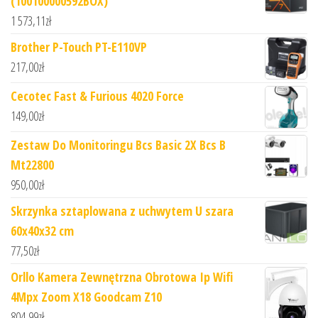
(100100000592BOX)
1 573,11
zł
Brother P-Touch PT-E110VP
217,00
zł
Cecotec Fast & Furious 4020 Force
149,00
zł
Zestaw Do Monitoringu Bcs Basic 2X Bcs B
Mt22800
950,00
zł
Skrzynka sztaplowana z uchwytem U szara
60x40x32 cm
77,50
zł
Orllo Kamera Zewnętrzna Obrotowa Ip Wifi
4Mpx Zoom X18 Goodcam Z10
804,99
zł