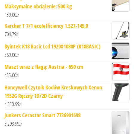
Maksymalne obciążenie: 500 kg
139,00
zł
Karcher T 7/1 eco!efficiency 1.527-145.0
704,79
zł
Byintek K18 Basic Lcd 1920X1080P (K18BASIC)
569,00
zł
Maszt wraz z flagą: Austria - 650 cm
435,00
zł
Honeywell Czytnik Kodów Kreskowych Xenon
1952G Ręczny 1D/2D Czarny
4 550,99
zł
Junkers Cerastar Smart 7736901698
3 298,99
zł