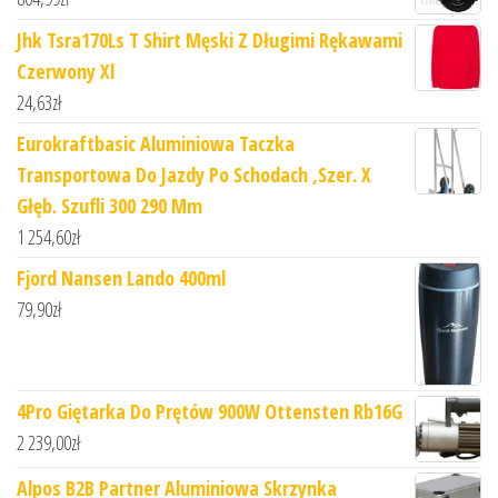
Jhk Tsra170Ls T Shirt Męski Z Długimi Rękawami
Czerwony Xl
24,63
zł
Eurokraftbasic Aluminiowa Taczka
Transportowa Do Jazdy Po Schodach ,Szer. X
Głęb. Szufli 300 290 Mm
1 254,60
zł
Fjord Nansen Lando 400ml
79,90
zł
4Pro Giętarka Do Prętów 900W Ottensten Rb16G
2 239,00
zł
Alpos B2B Partner Aluminiowa Skrzynka