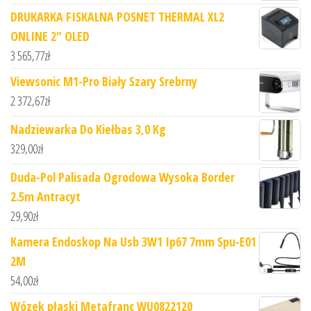
DRUKARKA FISKALNA POSNET THERMAL XL2
ONLINE 2" OLED
3 565,77
zł
Viewsonic M1-Pro Biały Szary Srebrny
2 372,67
zł
Nadziewarka Do Kiełbas 3,0 Kg
329,00
zł
Duda-Pol Palisada Ogrodowa Wysoka Border
2.5m Antracyt
29,90
zł
Kamera Endoskop Na Usb 3W1 Ip67 7mm Spu-E01
2M
54,00
zł
Wózek płaski Metafranc WU0822120