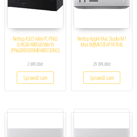
Nettop ASUS Mini PC PN62
Nettop Apple Mac Studio M1
i3/8GB/480GB/Win10
Max (MJMV3ZEAP1R1D4)
(PN62BB3003MD480SSDM2)
2 699,00
zł
29 399,00
zł
Sprawdź sam
Sprawdź sam