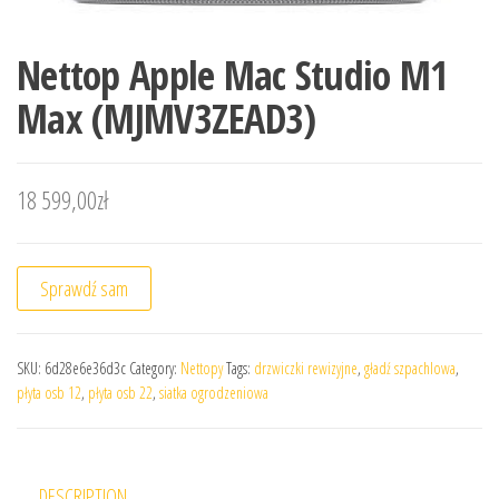
Nettop Apple Mac Studio M1
Max (MJMV3ZEAD3)
18 599,00
zł
Sprawdź sam
SKU:
6d28e6e36d3c
Category:
Nettopy
Tags:
drzwiczki rewizyjne
,
gładź szpachlowa
,
płyta osb 12
,
płyta osb 22
,
siatka ogrodzeniowa
DESCRIPTION