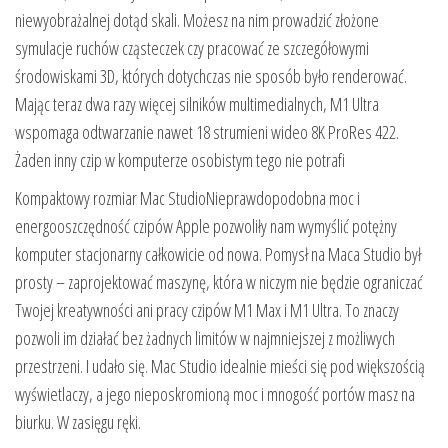
niewyobrażalnej dotąd skali. Możesz na nim prowadzić złożone
symulacje ruchów cząsteczek czy pracować ze szczegółowymi
środowiskami 3D, których dotychczas nie sposób było renderować.
Mając teraz dwa razy więcej silników multimedialnych, M1 Ultra
wspomaga odtwarzanie nawet 18 strumieni wideo 8K ProRes 422.
Żaden inny czip w komputerze osobistym tego nie potrafi
Kompaktowy rozmiar Mac StudioNieprawdopodobna moc i
energooszczędność czipów Apple pozwoliły nam wymyślić potężny
komputer stacjonarny całkowicie od nowa. Pomysł na Maca Studio był
prosty – zaprojektować maszynę, która w niczym nie będzie ograniczać
Twojej kreatywności ani pracy czipów M1 Max i M1 Ultra. To znaczy
pozwoli im działać bez żadnych limitów w najmniejszej z możliwych
przestrzeni. I udało się. Mac Studio idealnie mieści się pod większością
wyświetlaczy, a jego nieposkromioną moc i mnogość portów masz na
biurku. W zasięgu ręki.