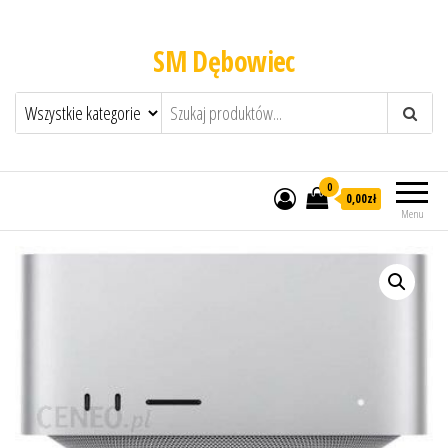
SM Dębowiec
0
0,00zł
Menu