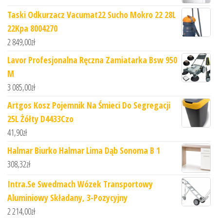
Taski Odkurzacz Vacumat22 Sucho Mokro 22 28L
22Kpa 8004270
2 849,00
zł
Lavor Profesjonalna Ręczna Zamiatarka Bsw 950
M
3 085,00
zł
Artgos Kosz Pojemnik Na Śmieci Do Segregacji
25L Żółty D4433Czo
41,90
zł
Halmar Biurko Halmar Lima Dąb Sonoma B 1
308,32
zł
Intra.Se Swedmach Wózek Transportowy
Aluminiowy Składany, 3-Pozycyjny
2 214,00
zł