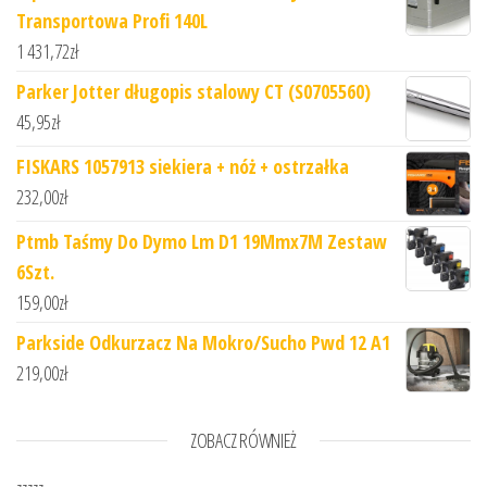
Transportowa Profi 140L
1 431,72
zł
Parker Jotter długopis stalowy CT (S0705560)
45,95
zł
FISKARS 1057913 siekiera + nóż + ostrzałka
232,00
zł
Ptmb Taśmy Do Dymo Lm D1 19Mmx7M Zestaw
6Szt.
159,00
zł
Parkside Odkurzacz Na Mokro/Sucho Pwd 12 A1
219,00
zł
ZOBACZ RÓWNIEŻ