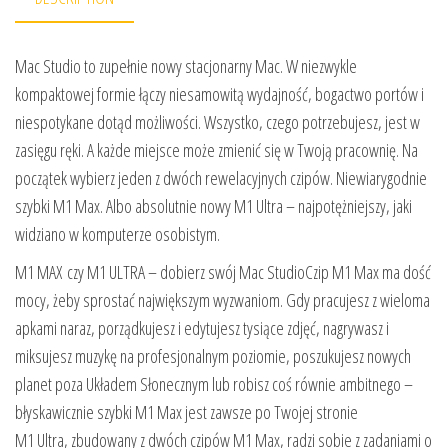
Mac Studio to zupełnie nowy stacjonarny Mac. W niezwykle
kompaktowej formie łączy niesamowitą wydajność, bogactwo portów i
niespotykane dotąd możliwości. Wszystko, czego potrzebujesz, jest w
zasięgu ręki. A każde miejsce może zmienić się w Twoją pracownię. Na
początek wybierz jeden z dwóch rewelacyjnych czipów. Niewiarygodnie
szybki M1 Max. Albo absolutnie nowy M1 Ultra – najpotężniejszy, jaki
widziano w komputerze osobistym.
M1 MAX czy M1 ULTRA – dobierz swój Mac StudioCzip M1 Max ma dość
mocy, żeby sprostać największym wyzwaniom. Gdy pracujesz z wieloma
apkami naraz, porządkujesz i edytujesz tysiące zdjęć, nagrywasz i
miksujesz muzykę na profesjonalnym poziomie, poszukujesz nowych
planet poza Układem Słonecznym lub robisz coś równie ambitnego –
błyskawicznie szybki M1 Max jest zawsze po Twojej stronie
M1 Ultra, zbudowany z dwóch czipów M1 Max, radzi sobie z zadaniami o