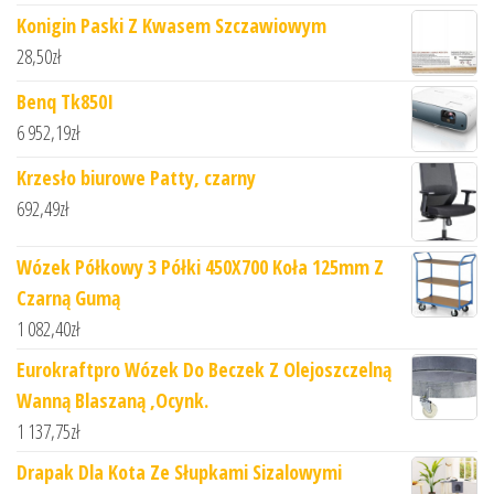
Konigin Paski Z Kwasem Szczawiowym
28,50
zł
Benq Tk850I
6 952,19
zł
Krzesło biurowe Patty, czarny
692,49
zł
Wózek Półkowy 3 Półki 450X700 Koła 125mm Z
Czarną Gumą
1 082,40
zł
Eurokraftpro Wózek Do Beczek Z Olejoszczelną
Wanną Blaszaną ,Ocynk.
1 137,75
zł
Drapak Dla Kota Ze Słupkami Sizalowymi