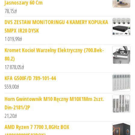
Jasnoszary 60 Cm
78,15
zł
DVS ZESTAW MONITORINGU 4 KAMERY KOPUŁKA
5MPX IR20 DYSK
1 019,99
zł
Kromet Kocioł Warzelny Elektryczny (700.Bek-
80.2)
17 878,05
zł
KFA G500F/D 789-101-44
559,00
zł
Horn Gwintownik M10 Ręczny M10X1Mm 2szt.
Din-2181/2P
21,20
zł
AMD Ryzen 7 7700 3,8GHz BOX