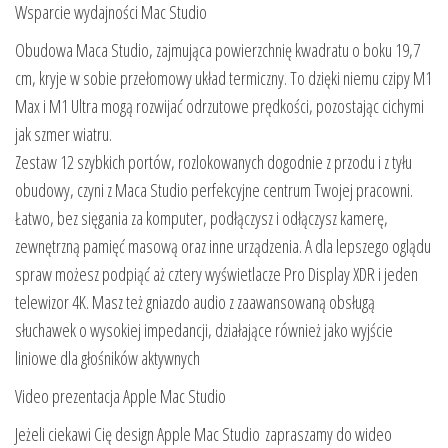
Wsparcie wydajności Mac Studio
Obudowa Maca Studio, zajmująca powierzchnię kwadratu o boku 19,7
cm, kryje w sobie przełomowy układ termiczny. To dzięki niemu czipy M1
Max i M1 Ultra mogą rozwijać odrzutowe prędkości, pozostając cichymi
jak szmer wiatru.
Zestaw 12 szybkich portów, rozlokowanych dogodnie z przodu i z tyłu
obudowy, czyni z Maca Studio perfekcyjne centrum Twojej pracowni.
Łatwo, bez sięgania za komputer, podłączysz i odłączysz kamerę,
zewnętrzną pamięć masową oraz inne urządzenia. A dla lepszego oglądu
spraw możesz podpiąć aż cztery wyświetlacze Pro Display XDR i jeden
telewizor 4K. Masz też gniazdo audio z zaawansowaną obsługą
słuchawek o wysokiej impedancji, działające również jako wyjście
liniowe dla głośników aktywnych
Video prezentacja Apple Mac Studio
Jeżeli ciekawi Cię design Apple Mac Studio zapraszamy do wideo