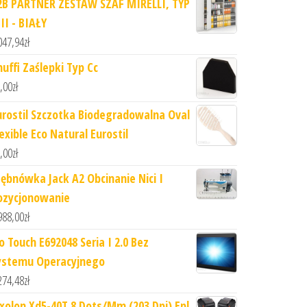
2B PARTNER ZESTAW SZAF MIRELLI, TYP
II - BIAŁY
047,94
zł
nuffi Zaślepki Typ Cc
,00
zł
urostil Szczotka Biodegradowalna Oval
exible Eco Natural Eurostil
,00
zł
tębnówka Jack A2 Obcinanie Nici I
ozycjonowanie
988,00
zł
o Touch E692048 Seria I 2.0 Bez
ystemu Operacyjnego
274,48
zł
ixolon Xd5-40T 8 Dots/Mm (203 Dpi) Epl