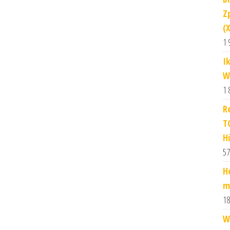
Z
(
1 
I
W
1 
R
T
H
57
H
m
18
W