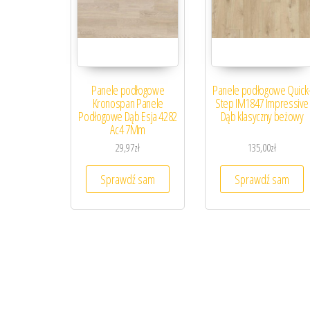
Panele podłogowe
Panele podłogowe Quick
Kronospan Panele
Step IM1847 Impressive
Podłogowe Dąb Esja 4282
Dąb klasyczny beżowy
Ac4 7Mm
29,97
zł
135,00
zł
Sprawdź sam
Sprawdź sam