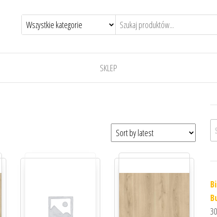
SKLEP
Sz
B
Bu
30