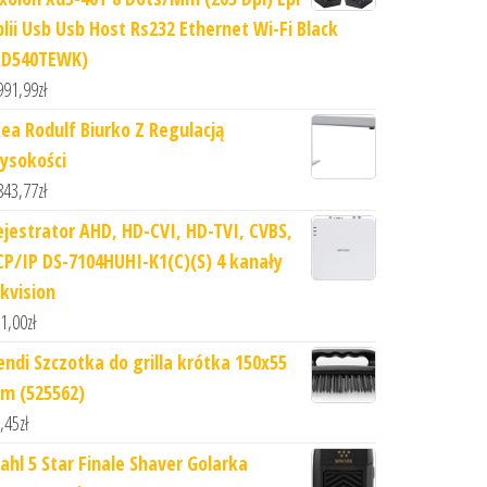
plii Usb Usb Host Rs232 Ethernet Wi-Fi Black
XD540TEWK)
991,99
zł
kea Rodulf Biurko Z Regulacją
ysokości
843,77
zł
ejestrator AHD, HD-CVI, HD-TVI, CVBS,
CP/IP DS-7104HUHI-K1(C)(S) 4 kanały
ikvision
1,00
zł
endi Szczotka do grilla krótka 150x55
m (525562)
,45
zł
ahl 5 Star Finale Shaver Golarka