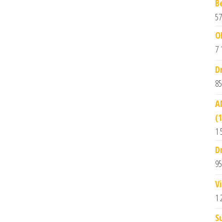
B
57
O
7 
D
85
A
(
1 
D
95
V
1 
S