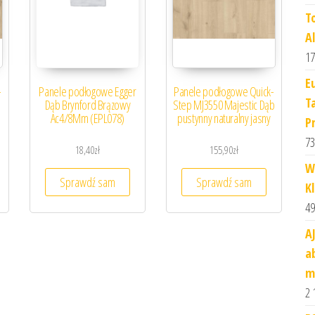
T
A
17
E
-
Panele podłogowe Egger
Panele podłogowe Quick-
T
Dąb Brynford Brązowy
Step MJ3550 Majestic Dąb
Ac4/8Mm (EPL078)
pustynny naturalny jasny
P
73
18,40
zł
155,90
zł
W
Sprawdź sam
Sprawdź sam
K
49
A
a
m
2 