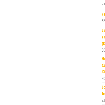
3 
F
68
L
z
(
50
H
C
K
90
L
I
23