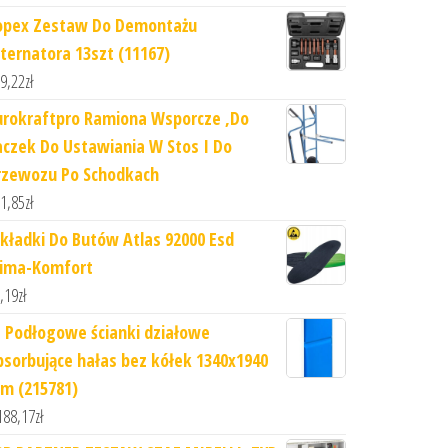
opex Zestaw Do Demontażu
lternatora 13szt (11167)
9,22
zł
urokraftpro Ramiona Wsporcze ,Do
aczek Do Ustawiania W Stos I Do
rzewozu Po Schodkach
1,85
zł
kładki Do Butów Atlas 92000 Esd
lima-Komfort
,19
zł
J Podłogowe ścianki działowe
bsorbujące hałas bez kółek 1340x1940
m (215781)
188,17
zł