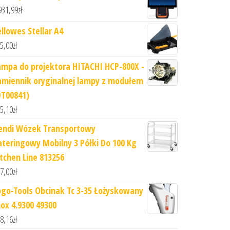
931,99
zł
ellowes Stellar A4
5,00
zł
ampa do projektora HITACHI HCP-800X -
amiennik oryginalnej lampy z modułem
DT00841)
5,10
zł
endi Wózek Transportowy
ateringowy Mobilny 3 Półki Do 100 Kg
itchen Line 813256
7,00
zł
ogo-Tools Obcinak Tc 3-35 Łożyskowany
nox 4.9300 49300
8,16
zł