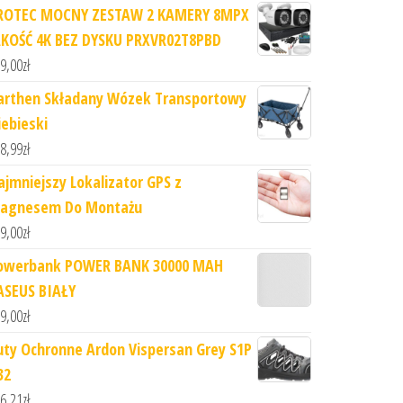
ROTEC MOCNY ZESTAW 2 KAMERY 8MPX
AKOŚĆ 4K BEZ DYSKU PRXVR02T8PBD
9,00
zł
arthen Składany Wózek Transportowy
iebieski
8,99
zł
ajmniejszy Lokalizator GPS z
agnesem Do Montażu
9,00
zł
owerbank POWER BANK 30000 MAH
ASEUS BIAŁY
9,00
zł
uty Ochronne Ardon Vispersan Grey S1P
32
6,21
zł