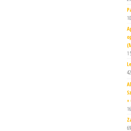
P
10
A
o
(
1 
L
42
A
S
+ 
16
Z
69