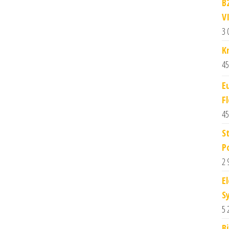
B
VI
3 
K
45
E
Fl
45
S
P
2 
El
S
5 
B