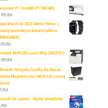
anasonic Pt Tmz400 (PTTMZ400)
 999,00
zł
pple Watch SE 2022 44mm Północ z
paską sportową w kolorze północ
MNK03WBA)
599,00
zł
exmark Mx912De Laser Mfp (26Z0157)
 000,00
zł
llboards Skrzynka Szafka Na Klucze
zklana Magnetyczna 30X30 Cm Czarna
Gratis
9,95
zł
atyczki do spania - Alpine SleepDeep
,99
zł