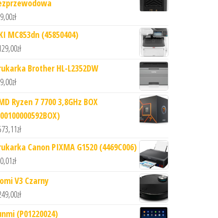
ezprzewodowa
9,00
zł
KI MC853dn (45850404)
129,00
zł
rukarka Brother HL-L2352DW
9,00
zł
MD Ryzen 7 7700 3,8GHz BOX
100100000592BOX)
573,11
zł
rukarka Canon PIXMA G1520 (4469C006)
0,01
zł
iomi V3 Czarny
249,00
zł
unmi (P01220024)