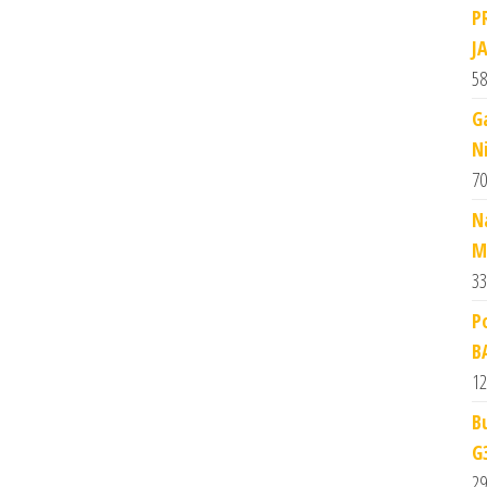
P
J
58
G
N
70
N
M
33
P
B
12
B
G
29