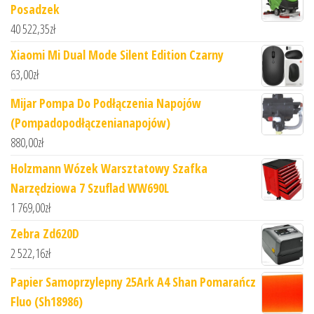
Posadzek
40 522,35
zł
Xiaomi Mi Dual Mode Silent Edition Czarny
63,00
zł
Mijar Pompa Do Podłączenia Napojów
(Pompadopodłączenianapojów)
880,00
zł
Holzmann Wózek Warsztatowy Szafka
Narzędziowa 7 Szuflad WW690L
1 769,00
zł
Zebra Zd620D
2 522,16
zł
Papier Samoprzylepny 25Ark A4 Shan Pomarańcz
Fluo (Sh18986)