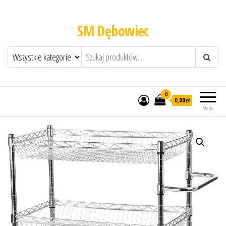
SM Dębowiec
0
0,00zł
Menu