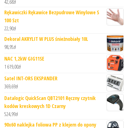
42,68
zł
Rękawiczki Rękawice Bezpudrowe Winylowe S
100 Szt
22,90
zł
Dekoral AKRYLIT W PLUS śnieżnobiały 10L
98,95
zł
NAC 1,2kW GIG11SE
1 619,00
zł
Satel INT-ORS EKSPANDER
369,69
zł
Datalogic QuickScan QBT2101 Ręczny czytnik
kodów kreskowych 1D Czarny
524,99
zł
90x60 naklejka foliowa PP z klejem do opony