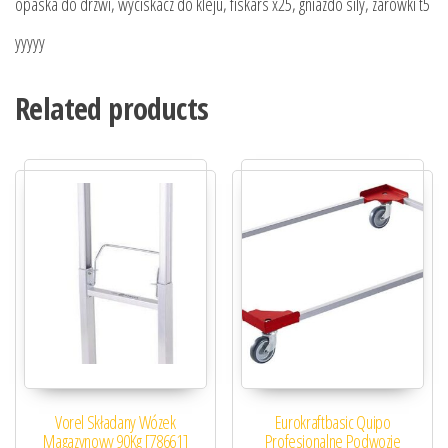
opaska do drzwi, wyciskacz do kleju, fiskars x25, gniazdo sily, zarowki t5
yyyyy
Related products
Vorel Składany Wózek
Eurokraftbasic Quipo
Magazynowy 90Kg [78661]
Profesjonalne Podwozie