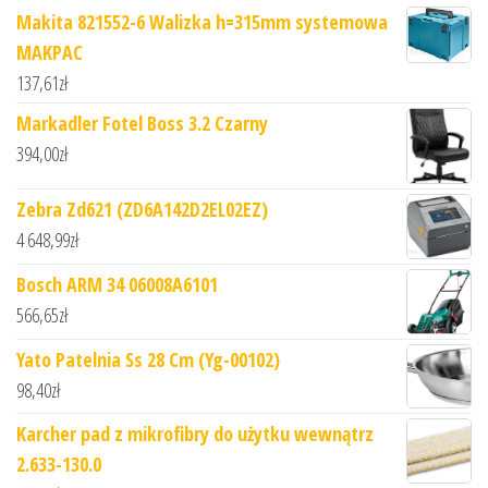
Makita 821552-6 Walizka h=315mm systemowa
MAKPAC
137,61
zł
Markadler Fotel Boss 3.2 Czarny
394,00
zł
Zebra Zd621 (ZD6A142D2EL02EZ)
4 648,99
zł
Bosch ARM 34 06008A6101
566,65
zł
Yato Patelnia Ss 28 Cm (Yg-00102)
98,40
zł
Karcher pad z mikrofibry do użytku wewnątrz
2.633-130.0