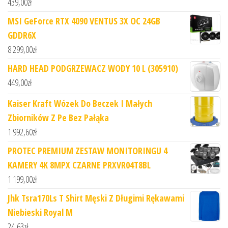
439,00
zł
MSI GeForce RTX 4090 VENTUS 3X OC 24GB
GDDR6X
8 299,00
zł
HARD HEAD PODGRZEWACZ WODY 10 L (305910)
449,00
zł
Kaiser Kraft Wózek Do Beczek I Małych
Zbiorników Z Pe Bez Pałąka
1 992,60
zł
PROTEC PREMIUM ZESTAW MONITORINGU 4
KAMERY 4K 8MPX CZARNE PRXVR04T8BL
1 199,00
zł
Jhk Tsra170Ls T Shirt Męski Z Długimi Rękawami
Niebieski Royal M
24,63
zł