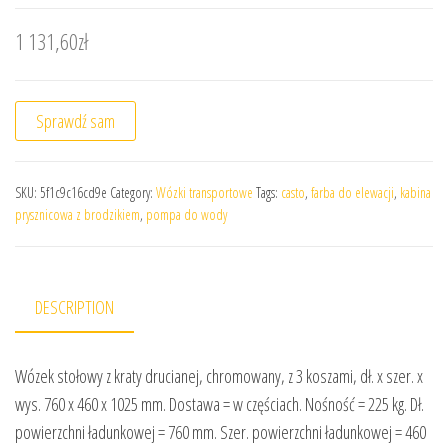
1 131,60
zł
Sprawdź sam
SKU:
5f1c9c16cd9e
Category:
Wózki transportowe
Tags:
casto
,
farba do elewacji
,
kabina
prysznicowa z brodzikiem
,
pompa do wody
DESCRIPTION
Wózek stołowy z kraty drucianej, chromowany, z 3 koszami, dł. x szer. x
wys. 760 x 460 x 1025 mm. Dostawa = w częściach. Nośność = 225 kg. Dł.
powierzchni ładunkowej = 760 mm. Szer. powierzchni ładunkowej = 460