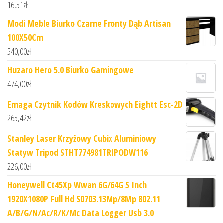
16,51
zł
Modi Meble Biurko Czarne Fronty Dąb Artisan
100X50Cm
540,00
zł
Huzaro Hero 5.0 Biurko Gamingowe
474,00
zł
Emaga Czytnik Kodów Kreskowych Eightt Esc-2D
265,42
zł
Stanley Laser Krzyżowy Cubix Aluminiowy
Statyw Tripod STHT774981TRIPODW116
226,00
zł
Honeywell Ct45Xp Wwan 6G/64G 5 Inch
1920X1080P Full Hd S0703.13Mp/8Mp 802.11
A/B/G/N/Ac/R/K/Mc Data Logger Usb 3.0