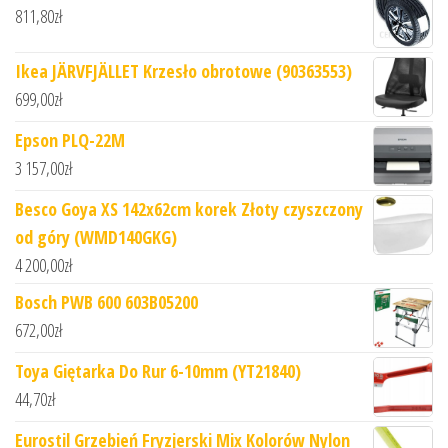
811,80
zł
Ikea JÄRVFJÄLLET Krzesło obrotowe (90363553)
699,00
zł
Epson PLQ-22M
3 157,00
zł
Besco Goya XS 142x62cm korek Złoty czyszczony
od góry (WMD140GKG)
4 200,00
zł
Bosch PWB 600 603B05200
672,00
zł
Toya Giętarka Do Rur 6-10mm (YT21840)
44,70
zł
Eurostil Grzebień Fryzjerski Mix Kolorów Nylon