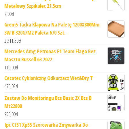
Metalowy Szpikulec 21.5cm
7,00
zł
Grem5 Tacka Klapowa Na Paletę 1200X800Mm
3W B 320G/M2 Paleta 670 Szt.
2 311,50
zł
Mercedes Amg Petronas F1 Team Flaga Bez
Masztu Russell 63 2022
119,00
zł
Cecotec Cykloniczny Odkurzacz Wet&Dry T
476,02
zł
Zestaw Do Monitoringu Bcs Basic 2X Bcs B
Mt22800
950,00
zł
Ipc Ct51 Xp55 Szorowarka Zmywarka Do