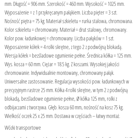
mm. Długość = 906 mm. Szerokość = 460 mm. Wysokość = 1025 mm.
Wyposażenie = z 1 przykręcanym pałąkiem. Liczba pięter = 3 szt.
Nośność piętra = 75 kg. Materiał szkieletu = rurka stalowa, chromowana.
Kolor szkieletu = chromowany. Materiał = drut stalowy, chromowany.
Kolor pow. ładunkowej = chromowany. Liczba pałąków = 1 szt.
Wyposażenie kółek = 4 rolki skrętne, z tego 2 z podwójną blokadą.
Wersja kółek = bezśladowe ogumienie pełne. Średnica kółka = 125 mm.
Wys. kosza = 60 mm. Ciężar = 18.5 kg. Z koszami. Wysokiej jakości
chromowanie. Indywidualnie montowany, chromowany pałąk.
Uniwersalne zastosowanie. Regulacja wysokości pow. ładunkowych w
precyzyjnym rastrze 25 mm. Kółka 4 rolki skrętne, w tym 2 z podwójną
blokadą, bezśladowe ogumienie pełne, Ø kółka 125 mm, rolki z
odbijaczami z tworzywa. Głęb. kosza 60 mm, nośność na kosz 75 kg.
Wielkość oczek 25 x 25 mm. Dostawa w częściach – łatwy montaż.
Wózki transportowe