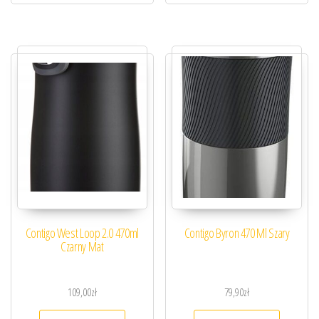
Contigo West Loop 2.0 470ml
Contigo Byron 470 Ml Szary
Czarny Mat
109,00
zł
79,90
zł