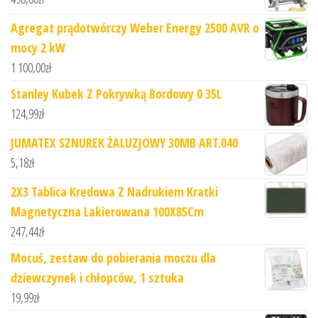
Agregat prądotwórczy Weber Energy 2500 AVR o
mocy 2 kW
1 100,00
zł
Stanley Kubek Z Pokrywką Bordowy 0 35L
124,99
zł
JUMATEX SZNUREK ŻALUZJOWY 30MB ART.040
5,18
zł
2X3 Tablica Kredowa Z Nadrukiem Kratki
Magnetyczna Lakierowana 100X85Cm
247,44
zł
Mocuś, zestaw do pobierania moczu dla
dziewczynek i chłopców, 1 sztuka
19,99
zł