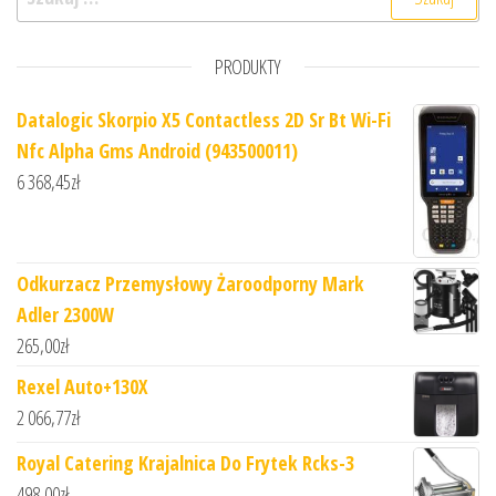
PRODUKTY
Datalogic Skorpio X5 Contactless 2D Sr Bt Wi-Fi
Nfc Alpha Gms Android (943500011)
6 368,45
zł
Odkurzacz Przemysłowy Żaroodporny Mark
Adler 2300W
265,00
zł
Rexel Auto+130X
2 066,77
zł
Royal Catering Krajalnica Do Frytek Rcks-3
498,00
zł