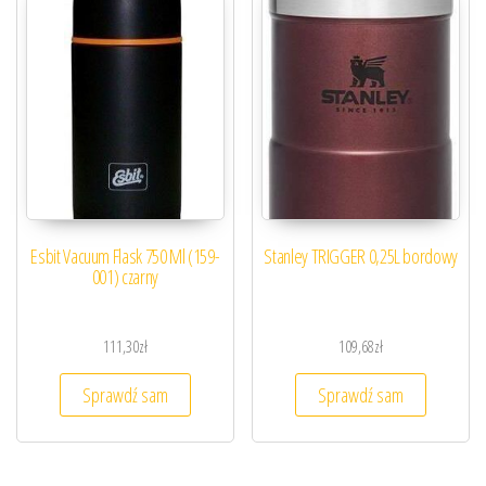
Esbit Vacuum Flask 750 Ml (159-
Stanley TRIGGER 0,25L bordowy
001) czarny
111,30
zł
109,68
zł
Sprawdź sam
Sprawdź sam