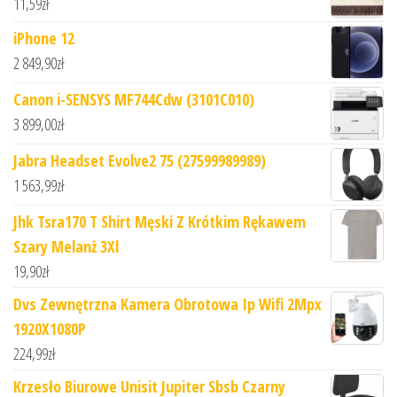
11,59
zł
iPhone 12
2 849,90
zł
Canon i-SENSYS MF744Cdw (3101C010)
3 899,00
zł
Jabra Headset Evolve2 75 (27599989989)
1 563,99
zł
Jhk Tsra170 T Shirt Męski Z Krótkim Rękawem
Szary Melanż 3Xl
19,90
zł
Dvs Zewnętrzna Kamera Obrotowa Ip Wifi 2Mpx
1920X1080P
224,99
zł
Krzesło Biurowe Unisit Jupiter Sbsb Czarny