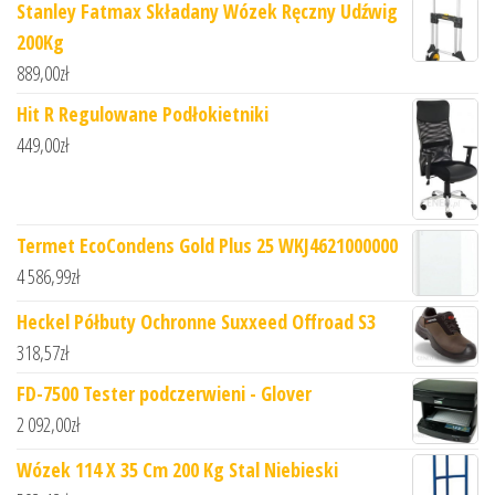
Stanley Fatmax Składany Wózek Ręczny Udźwig
200Kg
889,00
zł
Hit R Regulowane Podłokietniki
449,00
zł
Termet EcoCondens Gold Plus 25 WKJ4621000000
4 586,99
zł
Heckel Półbuty Ochronne Suxxeed Offroad S3
318,57
zł
FD-7500 Tester podczerwieni - Glover
2 092,00
zł
Wózek 114 X 35 Cm 200 Kg Stal Niebieski