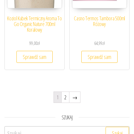
Koziol Kubek Termiczny Aroma To
Casno Termos Tambora 500ml
Go Organic Nature 700ml
Różowy
Koralowy
99,00
zł
64,99
zł
Sprawdź sam
Sprawdź sam
1
2
→
SZUKAJ
Szukaj: