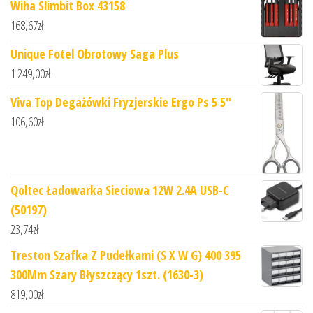
Wiha Slimbit Box 43158
168,67
zł
Unique Fotel Obrotowy Saga Plus
1 249,00
zł
Viva Top Degażówki Fryzjerskie Ergo Ps 5 5"
106,60
zł
Qoltec Ładowarka Sieciowa 12W 2.4A USB-C
(50197)
23,74
zł
Treston Szafka Z Pudełkami (S X W G) 400 395
300Mm Szary Błyszczący 1szt. (1630-3)
819,00
zł