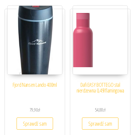
Fjord Nansen Lando 400ml
Dafi EASY BOTTEGO stal
nierdzewna 0,49l flamingowa
79,90
zł
54,88
zł
Sprawdź sam
Sprawdź sam