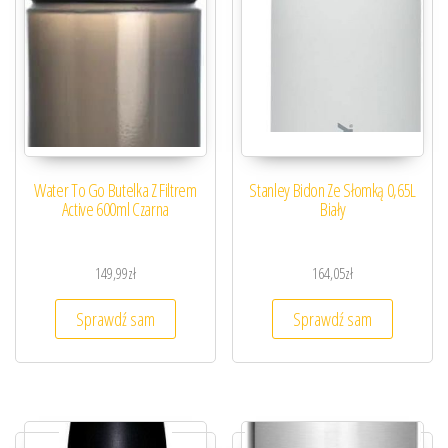
Water To Go Butelka Z Filtrem
Stanley Bidon Ze Słomką 0,65L
Active 600ml Czarna
Biały
149,99
zł
164,05
zł
Sprawdź sam
Sprawdź sam