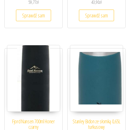
59,77
zł
43,90
zł
Sprawdź sam
Sprawdź sam
Fjord Nansen 700ml Honer
Stanley Bidon ze słomką 0,65L
czarny
turkusowy