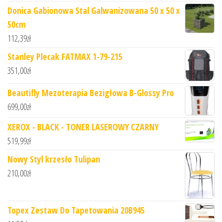
Donica Gabionowa Stal Galwanizowana 50 x 50 x
50cm
112,39
zł
Stanley Plecak FATMAX 1-79-215
351,00
zł
Beautifly Mezoterapia Bezigłowa B-Glossy Pro
699,00
zł
XEROX - BLACK - TONER LASEROWY CZARNY
519,99
zł
Nowy Styl krzesło Tulipan
210,00
zł
Topex Zestaw Do Tapetowania 20B945