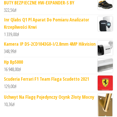
BUTY BEZPIECZNE HW-EXPANDER-S BY
322,56
zł
Inr Qlabs Q1 Pl Aparat Do Pomiaru Analizator
Krzepliwości Krwi
1 339,00
zł
Kamera IP DS-2CD1043G0-I/2.8mm 4MP Hikvision
348,99
zł
Hp Bp5000
16 948,00
zł
Scuderia Ferrari F1 Team Flaga Scudetto 2021
129,00
zł
Uchwyt Na Flagę Pojedynczy Ocynk Złoty Mocny
10,36
zł