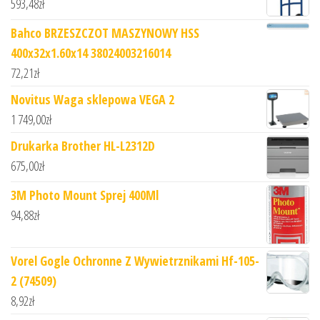
593,48
zł
Bahco BRZESZCZOT MASZYNOWY HSS
400x32x1.60x14 38024003216014
72,21
zł
Novitus Waga sklepowa VEGA 2
1 749,00
zł
Drukarka Brother HL-L2312D
675,00
zł
3M Photo Mount Sprej 400Ml
94,88
zł
Vorel Gogle Ochronne Z Wywietrznikami Hf-105-
2 (74509)
8,92
zł