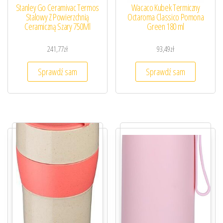
Stanley Go Ceramivac Termos
Wacaco Kubek Termiczny
Stalowy Z Powierzchnią
Octaroma Classico Pomona
Ceramiczną Szary 750Ml
Green 180 ml
241,77
zł
93,49
zł
Sprawdź sam
Sprawdź sam