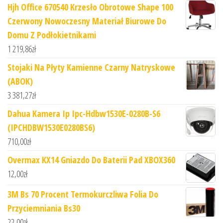
Hjh Office 670540 Krzesło Obrotowe Shape 100
Czerwony Nowoczesny Materiał Biurowe Do
Domu Z Podłokietnikami
1 219,86
zł
Stojaki Na Płyty Kamienne Czarny Natryskowe
(ABOK)
3 381,27
zł
Dahua Kamera Ip Ipc-Hdbw1530E-0280B-S6
(IPCHDBW1530E0280BS6)
710,00
zł
Overmax KX14 Gniazdo Do Baterii Pad XBOX360
12,00
zł
3M Bs 70 Procent Termokurczliwa Folia Do
Przyciemniania Bs30
22,00
zł