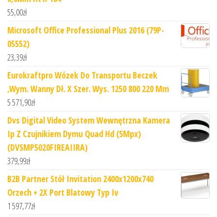
55,00
zł
Microsoft Office Professional Plus 2016 (79P-
05552)
23,39
zł
Eurokraftpro Wózek Do Transportu Beczek
,Wym. Wanny Dł. X Szer. Wys. 1250 800 220 Mm
5 571,90
zł
Dvs Digital Video System Wewnętrzna Kamera
Ip Z Czujnikiem Dymu Quad Hd (5Mpx)
(DVSMP5020FIREAIIRA)
379,99
zł
B2B Partner Stół Invitation 2400x1200x740
Orzech + 2X Port Blatowy Typ Iv
1 597,77
zł