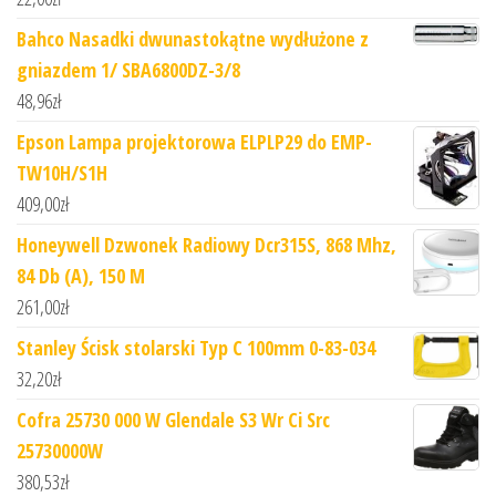
Bahco Nasadki dwunastokątne wydłużone z
gniazdem 1/ SBA6800DZ-3/8
48,96
zł
Epson Lampa projektorowa ELPLP29 do EMP-
TW10H/S1H
409,00
zł
Honeywell Dzwonek Radiowy Dcr315S, 868 Mhz,
84 Db (A), 150 M
261,00
zł
Stanley Ścisk stolarski Typ C 100mm 0-83-034
32,20
zł
Cofra 25730 000 W Glendale S3 Wr Ci Src
25730000W
380,53
zł