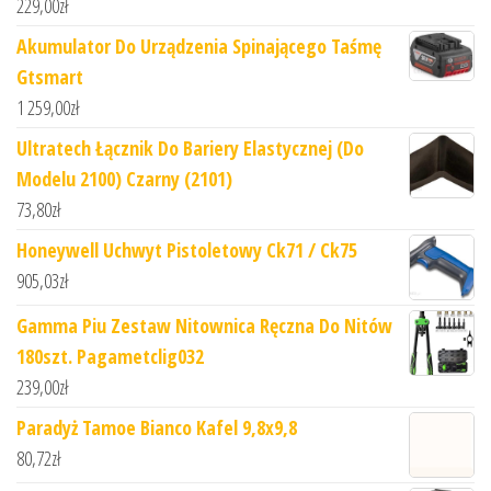
229,00
zł
Akumulator Do Urządzenia Spinającego Taśmę
Gtsmart
1 259,00
zł
Ultratech Łącznik Do Bariery Elastycznej (Do
Modelu 2100) Czarny (2101)
73,80
zł
Honeywell Uchwyt Pistoletowy Ck71 / Ck75
905,03
zł
Gamma Piu Zestaw Nitownica Ręczna Do Nitów
180szt. Pagametclig032
239,00
zł
Paradyż Tamoe Bianco Kafel 9,8x9,8
80,72
zł