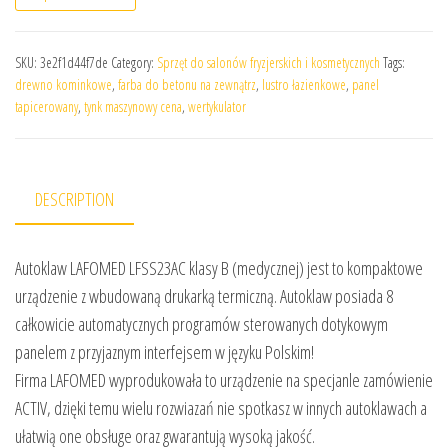
SKU:
3e2f1d44f7de
Category:
Sprzęt do salonów fryzjerskich i kosmetycznych
Tags:
drewno kominkowe
,
farba do betonu na zewnątrz
,
lustro łazienkowe
,
panel
tapicerowany
,
tynk maszynowy cena
,
wertykulator
DESCRIPTION
Autoklaw LAFOMED LFSS23AC klasy B (medycznej) jest to kompaktowe
urządzenie z wbudowaną drukarką termiczną. Autoklaw posiada 8
całkowicie automatycznych programów sterowanych dotykowym
panelem z przyjaznym interfejsem w języku Polskim!
Firma LAFOMED wyprodukowała to urządzenie na specjanle zamówienie
ACTIV, dzięki temu wielu rozwiazań nie spotkasz w innych autoklawach a
ułatwią one obsługe oraz gwarantują wysoką jakość.