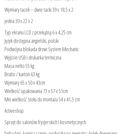
Wymiary tacek – dwie tacki 39 x 18,5 x 2
jedna 39 x 22 x 2
Typ ekranu LCD z przekątną 6 x 4,25 cm
Język dostępna angielski, polski
Podwójna blokada drzwi System Mechanic
Wyjście USB i drukarka termiczna
Masa netto 55 kg
Brutto / karton 63 kg
Wymiary 65 x 50 x 43cm
Wielkość opakowania 73 x 57 x 51cm
Min wielkość stołu do montażu 54 x 41,5 cm
Activeshop
Sprzęt do salonów fryzjerskich i kosmetycznych
farba beż, karnisz czarny, poduszka na zewnatrz, kolek drewniany