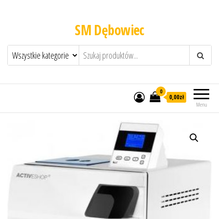
SM Dębowiec
0
0,00zł
Menu