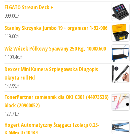
ELGATO Stream Deck +
999,00
zł
Stanley Skrzynka Jumbo 19 + organizer 1-92-906
119,00
zł
Wiz Wózek Półkowy Spawany 250 Kg, 1000X600
1 109,46
zł
Dexxer Mini Kamera Szpiegowska Długopis
Ukryta Full Hd
137,99
zł
TonerPartner zamiennik dla OKI C301 (44973536)
black (20900052)
127,71
zł
Hogert Automatyczny Ściągacz Izolacji 0,25-
6,0Mm Ht1P184