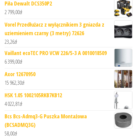
Piła Dewalt DCS350P2
2 799,00
zł
Vorel Przedłużacz z wyłącznikiem 3 gniazda z
uziemieniem czarny (3 metry) 72626
23,26
zł
Vaillant ecoTEC PRO VCW 226/5-3 A 0010018509
6 399,00
zł
Axor 12670950
15 962,30
zł
HSK 1.05 1002105RKB7KB12
4 022,81
zł
Bcs Bcs-Admq3-G Puszka Montażowa
(BCSADMQ3G)
58,00
zł