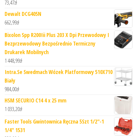
73,47
zł
Dewalt DCG405N
662,99
zł
Bixolon Spp R200Iii Plus 203 X Dpi Przewodowy I
Bezprzewodowy Bezpośrednio Termiczny
Drukarek Mobilnych
1 448,99
zł
Intra.Se Swedmach Wózek Platformowy 510X710
Biały
984,00
zł
HSM SECURIO C14 4 x 25 mm
1 033,20
zł
Faster Tools Gwintownica Ręczna 5Szt 1/2"-1
1/4" 1531