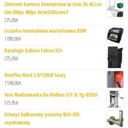
Zintronic Kamera Zewnętrzna Ip Gsm 3G 4G Lte
Sim 5Mpx 4Mpx Iktw530Gsmv1
275,00
zł
Liczarka nominałowa wartościowa 8200
1 090,00
zł
Datalogic Kabura Falcon X3+
275,09
zł
OnePlus Nord 2 8/128GB Szary
1 598,00
zł
Yato Nadziewarka Do Kiełbas S/S 3L Yg-03350
573,95
zł
Uchwyt balkonowy poziomy BLH-350
ocynkowany