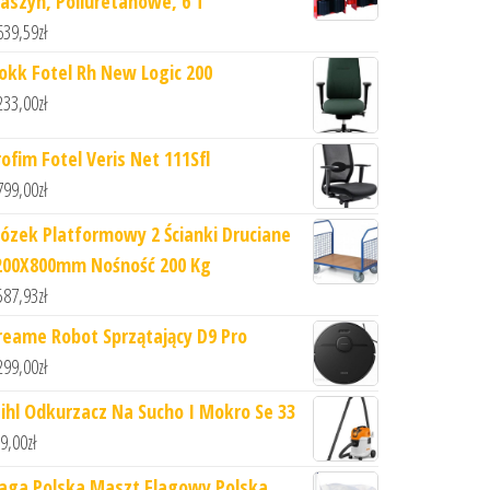
aszyn, Poliuretanowe, 6 T
639,59
zł
lokk Fotel Rh New Logic 200
233,00
zł
rofim Fotel Veris Net 111Sfl
799,00
zł
ózek Platformowy 2 Ścianki Druciane
200X800mm Nośność 200 Kg
587,93
zł
reame Robot Sprzątający D9 Pro
299,00
zł
tihl Odkurzacz Na Sucho I Mokro Se 33
9,00
zł
laga Polska Maszt Flagowy Polska