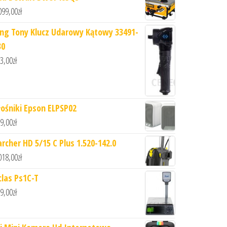
099,00
zł
ing Tony Klucz Udarowy Kątowy 33491-
30
3,00
zł
łośniki Epson ELPSP02
9,00
zł
archer HD 5/15 C Plus 1.520-142.0
018,00
zł
clas Ps1C-T
9,00
zł