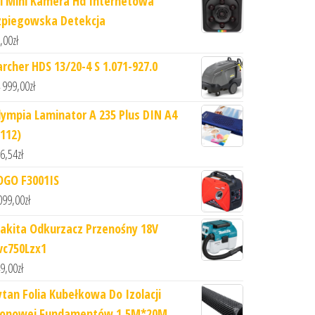
i Mini Kamera Hd Internetowa
zpiegowska Detekcja
,00
zł
archer HDS 13/20-4 S 1.071-927.0
 999,00
zł
lympia Laminator A 235 Plus DIN A4
3112)
6,54
zł
OGO F3001IS
099,00
zł
akita Odkurzacz Przenośny 18V
vc750Lzx1
9,00
zł
ytan Folia Kubełkowa Do Izolacji
ionowej Fundamentów 1,5M*20M