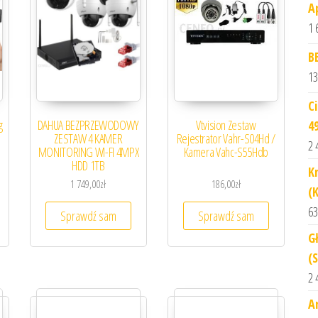
A
1 
B
13
C
g
DAHUA BEZPRZEWODOWY
Vtvision Zestaw
4
ZESTAW 4 KAMER
Rejestrator Vahr-S04Hd /
2 
MONITORING WI-FI 4MPX
Kamera Vahc-S55Hdb
HDD 1TB
K
1 749,00
zł
186,00
zł
(
63
Sprawdź sam
Sprawdź sam
Gł
(
2 
A