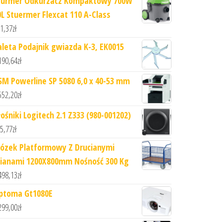
turmer Odkurzacz Kompaktowy 700W
0L Stuermer Flexcat 110 A-Class
1,37
zł
aleta Podajnik gwiazda K-3, EK0015
190,64
zł
SM Powerline SP 5080 6,0 x 40-53 mm
552,20
zł
łośniki Logitech 2.1 Z333 (980-001202)
5,77
zł
ózek Platformowy Z Drucianymi
cianami 1200X800mm Nośność 300 Kg
498,13
zł
ptoma Gt1080E
299,00
zł