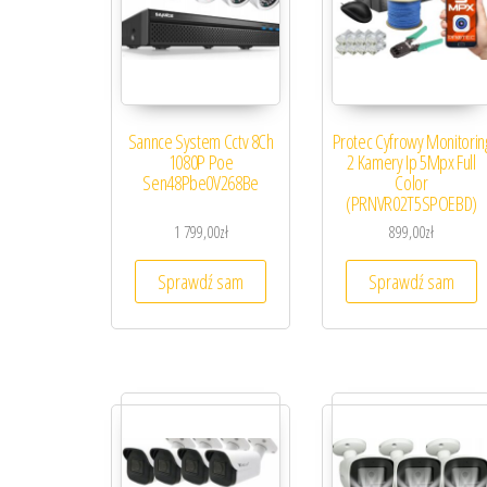
Sannce System Cctv 8Ch
Protec Cyfrowy Monitorin
1080P Poe
2 Kamery Ip 5Mpx Full
Sen48Pbe0V268Be
Color
(PRNVR02T5SPOEBD)
1 799,00
zł
899,00
zł
Sprawdź sam
Sprawdź sam