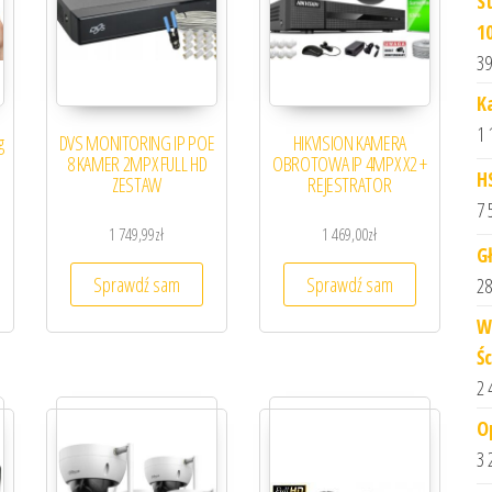
S
1
39
K
1 
g
DVS MONITORING IP POE
HIKVISION KAMERA
8 KAMER 2MPX FULL HD
OBROTOWA IP 4MPX X2 +
H
ZESTAW
REJESTRATOR
7 
1 749,99
zł
1 469,00
zł
G
Sprawdź sam
Sprawdź sam
28
W
Ś
2 
O
3 