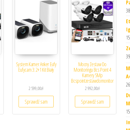
P
38
E
I
15
Z
39
System Kamer Anker Eufy
Mocny Zestaw Do
M
Eufycam 3: 2+1 Kit Biały
Monitoringu Bcs Point 4
Kamery 5Mp
A
Bcspointzestawdomonitor
26
ingu
2 599,00
zł
2 992,00
zł
D
Sprawdź sam
Sprawdź sam
M
15
I