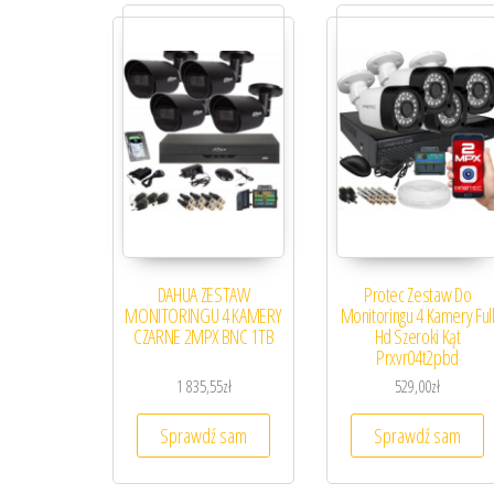
DAHUA ZESTAW
Protec Zestaw Do
MONITORINGU 4 KAMERY
Monitoringu 4 Kamery Ful
CZARNE 2MPX BNC 1TB
Hd Szeroki Kąt
Prxvr04t2pbd
1 835,55
zł
529,00
zł
Sprawdź sam
Sprawdź sam