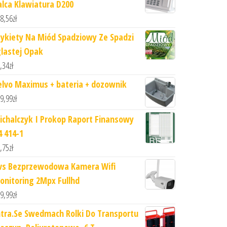
alca Klawiatura D200
8,56
zł
tykiety Na Miód Spadziowy Ze Spadzi
glastej Opak
,34
zł
elvo Maximus + bateria + dozownik
9,99
zł
ichalczyk I Prokop Raport Finansowy
4 414-1
,75
zł
vs Bezprzewodowa Kamera Wifi
onitoring 2Mpx Fullhd
9,99
zł
ntra.Se Swedmach Rolki Do Transportu