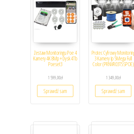
Zestaw Monitoringu Poe 4
Protec Cyfrowy Monitorin
Kamery 4K 8Mp + Dysk 4Tb
3 Kamery Ip 5Mega Full
Poeset3
Color (PRNVR03T5SPOE)
1 599,00
zł
1 349,00
zł
Sprawdź sam
Sprawdź sam