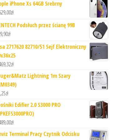
pple iPhone Xs 64GB Srebrny
629,00
zł
ENTECH Podsłuch przez ścianę 99B
9,90
zł
isa 2717620 82710/51 Sejf Elektroniczny
9x36x25
469,32
zł
ruger&Matz Lightning 1m Szary
KM0349)
,25
zł
ośniki Edifier 2.0 S3000 PRO
SPKEFS3000PRO)
489,00
zł
nviz Terminal Pracy Czytnik Odcisku