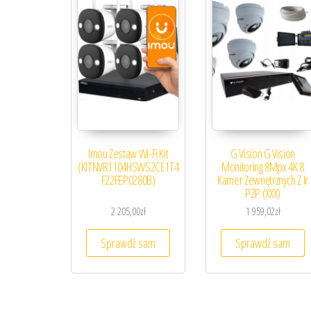
Imou Zestaw Wi-Fi Kit
G Vision G Vision
(KITNVR1104HSWS2CE1T4
Monitoring 8Mpx 4K 8
F22FEP0280B)
Kamer Zewnętrznych Z Ir
P2P (XXX)
2 205,00
zł
1 959,02
zł
Sprawdź sam
Sprawdź sam