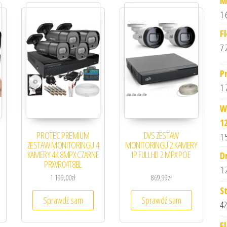
M
1 
F
7 
P
1 
W
1
PROTEC PREMIUM
DVS ZESTAW
1 
l
ZESTAW MONITORINGU 4
MONITORINGU 2 KAMERY
KAMERY 4K 8MPX CZARNE
IP FULLHD 2 MPX POE
D
PRXVR04T8BL
1 
1 199,00
zł
869,99
zł
S
Sprawdź sam
Sprawdź sam
42
F