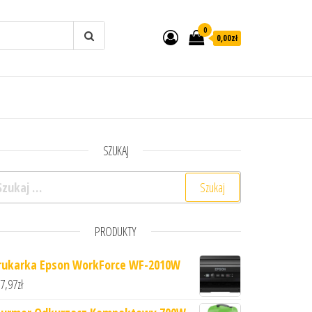
0
0,00zł
SZUKAJ
ukaj:
PRODUKTY
rukarka Epson WorkForce WF-2010W
7,97
zł