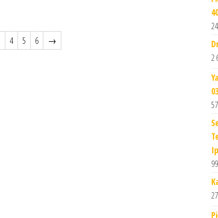
4
24
3
4
5
6
→
D
2 
Y
0
57
S
T
I
99
K
27
P