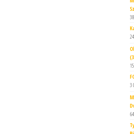
M
S
38
K
24
O
(
15
F
3 
M
D
64
T
P