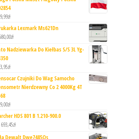
02854
9,99
zł
rukarka Lexmark Ms621Dn
680,00
zł
ato Nadziewarka Do Kiełbas S/S 3L Yg-
3350
3,95
zł
ensocar Czujniki Do Wag Samocho
ensometr Nierdzewny Co 2 4000Kg 4T
p68
9,00
zł
archer HDS 801 B 1.210-900.0
 693,45
zł
iła Dewalt Dwe7485Qs