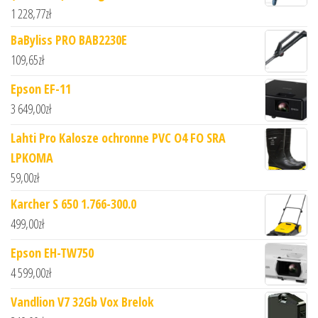
1 228,77
zł
BaByliss PRO BAB2230E
109,65
zł
Epson EF-11
3 649,00
zł
Lahti Pro Kalosze ochronne PVC O4 FO SRA
LPKOMA
59,00
zł
Karcher S 650 1.766-300.0
499,00
zł
Epson EH-TW750
4 599,00
zł
Vandlion V7 32Gb Vox Brelok