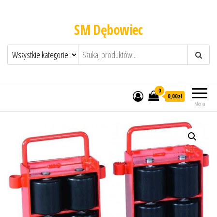
SM Dębowiec
0
0,00zł
Menu