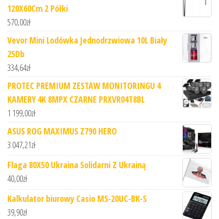
120X60Cm 2 Półki
570,00
zł
Vevor Mini Lodówka Jednodrzwiowa 10L Biały
25Db
334,64
zł
PROTEC PREMIUM ZESTAW MONITORINGU 4
KAMERY 4K 8MPX CZARNE PRXVR04T8BL
1 199,00
zł
ASUS ROG MAXIMUS Z790 HERO
3 047,21
zł
Flaga 80X50 Ukraina Solidarni Z Ukrainą
40,00
zł
Kalkulator biurowy Casio MS-20UC-BK-S
39,90
zł