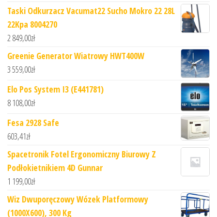
Taski Odkurzacz Vacumat22 Sucho Mokro 22 28L
22Kpa 8004270
2 849,00
zł
Greenie Generator Wiatrowy HWT400W
3 559,00
zł
Elo Pos System I3 (E441781)
8 108,00
zł
Fesa 2928 Safe
603,41
zł
Spacetronik Fotel Ergonomiczny Biurowy Z
Podłokietnikiem 4D Gunnar
1 199,00
zł
Wiz Dwuporęczowy Wózek Platformowy
(1000X600), 300 Kg