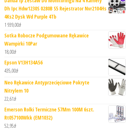
Dahua Ip Zestaw Do Monitoringu Na 4 Kamery
Dh Ipc Hdw1230S 0280B S5 Rejestrator Nvr2104Hs
4Ks2 Dysk Wd Purple 4Tb
1 939,00
zł
Sotka Robocze Podgumowane Rękawice
Wampirki 10Par
18,00
zł
Epson V13H134A56
435,00
zł
Neo Rękawice Antyprzecięciowe Pokryte
Nitrylem 10
22,61
zł
Emerson Rolki Termiczne 57Mm 100M 6szt.
Rt057100Wkk (EM1032)
52,95
zł