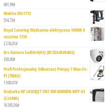
681,99
zł
Makita Dhr171Z
554,73
zł
Royal Catering Wędzarnia elektryczna 1000W 8
rusztów 1730
2 276,01
zł
Bcs Kamera Ea45Vr4(H2) (BCSEA45VR4H2)
330,00
zł
Profi Profesjonalny Odkurzacz Piorący 7 Max-Fv-
Pl (7MAX)
1 500,07
zł
Drukarka HP LASERJET ENT 800 M806DN MFP A3
(Cz244A)
16 265,56
zł