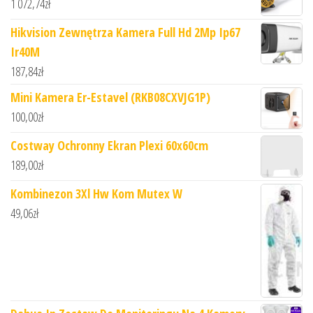
1 072,74
zł
Hikvision Zewnętrza Kamera Full Hd 2Mp Ip67
Ir40M
187,84
zł
Mini Kamera Er-Estavel (RKB08CXVJG1P)
100,00
zł
Costway Ochronny Ekran Plexi 60x60cm
189,00
zł
Kombinezon 3Xl Hw Kom Mutex W
49,06
zł