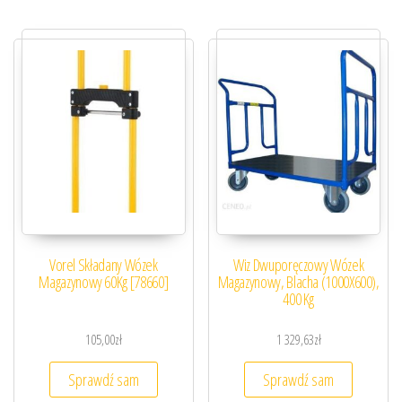
Vorel Składany Wózek
Wiz Dwuporęczowy Wózek
Magazynowy 60Kg [78660]
Magazynowy, Blacha (1000X600),
400 Kg
105,00
zł
1 329,63
zł
Sprawdź sam
Sprawdź sam