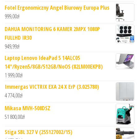
Fotel Ergonomiczny Angel Biurowy Europa Plus
999,00
zł
DAHUA MONITORING 6 KAMER 2MPX 1080P
FULLHD IR30
949,99
zł
Laptop Lenovo IdeaPad 5 14ALC05
14"/Ryzen5/8GB/512GB/NoOS (82LM00EKPB)
1 999,00
zł
Immergas VICTRIX EXA 24 X ErP (3.025780)
4 774,00
zł
Mikasa MVH-508DSZ
51 800,00
zł
Stiga SBL 327 V (255127002/15)