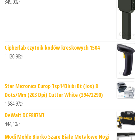
349,00
zł
Cipherlab czytnik kodów kreskowych 1504
1 120,98
zł
Star Micronics Europ Tsp143Iiibi Bt (Ios) 8
Dots/Mm (203 Dpi) Cutter White (39472290)
1 584,97
zł
DeWalt DCF887NT
444,10
zł
Modi Meble Biurko Szare Białe Metalowe Nogi