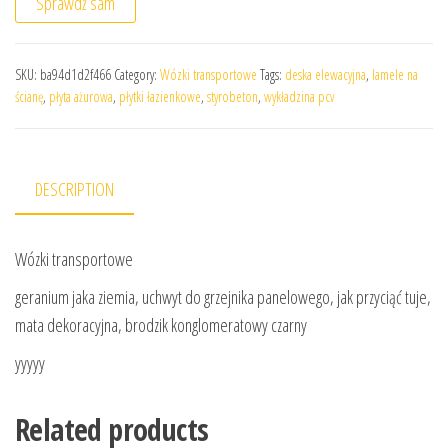
Sprawdź sam
SKU:
ba94d1d2f466
Category:
Wózki transportowe
Tags:
deska elewacyjna
,
lamele na
ścianę
,
płyta ażurowa
,
płytki łazienkowe
,
styrobeton
,
wykładzina pcv
DESCRIPTION
Wózki transportowe
geranium jaka ziemia, uchwyt do grzejnika panelowego, jak przyciąć tuje,
mata dekoracyjna, brodzik konglomeratowy czarny
yyyyy
Related products