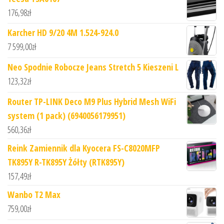
176,98
zł
Karcher HD 9/20 4M 1.524-924.0
7 599,00
zł
Neo Spodnie Robocze Jeans Stretch 5 Kieszeni L
123,32
zł
Router TP-LINK Deco M9 Plus Hybrid Mesh WiFi
system (1 pack) (6940056179951)
560,36
zł
Reink Zamiennik dla Kyocera FS-C8020MFP
TK895Y R-TK895Y Żółty (RTK895Y)
157,49
zł
Wanbo T2 Max
759,00
zł