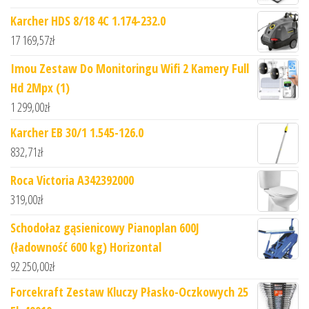
Karcher HDS 8/18 4C 1.174-232.0
17 169,57
zł
Imou Zestaw Do Monitoringu Wifi 2 Kamery Full
Hd 2Mpx (1)
1 299,00
zł
Karcher EB 30/1 1.545-126.0
832,71
zł
Roca Victoria A342392000
319,00
zł
Schodołaz gąsienicowy Pianoplan 600J
(ładowność 600 kg) Horizontal
92 250,00
zł
Forcekraft Zestaw Kluczy Płasko-Oczkowych 25