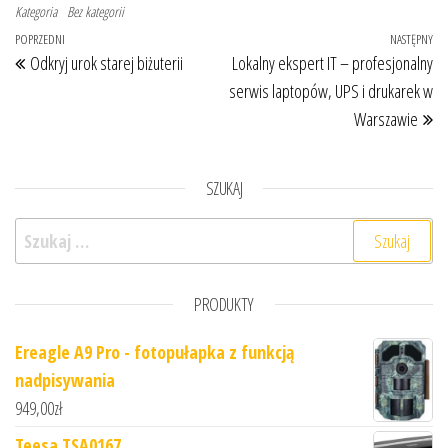
Kategoria
Bez kategorii
Nawigacja wpisu
Poprzedni wpis
POPRZEDNI
NASTĘPNY
Na
Odkryj urok starej biżuterii
Lokalny ekspert IT – profesjonalny
serwis laptopów, UPS i drukarek w
Warszawie
SZUKAJ
Szukaj:
PRODUKTY
Ereagle A9 Pro - fotopułapka z funkcją
nadpisywania
949,00
zł
Teesa TSA0167