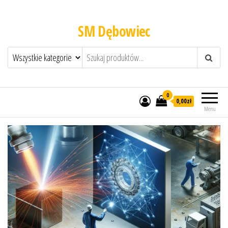
SM Dębowiec
0
0,00zł
Menu