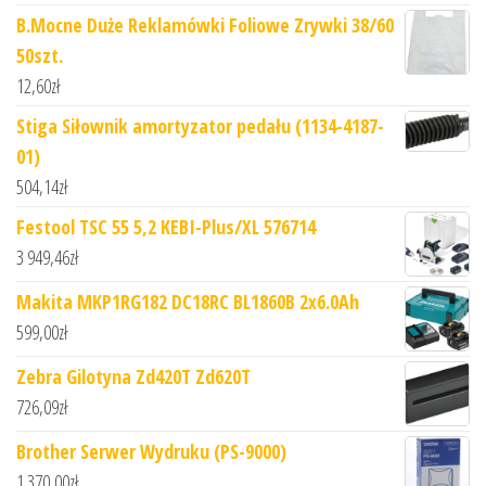
B.Mocne Duże Reklamówki Foliowe Zrywki 38/60
50szt.
12,60
zł
Stiga Siłownik amortyzator pedału (1134-4187-
01)
504,14
zł
Festool TSC 55 5,2 KEBI-Plus/XL 576714
3 949,46
zł
Makita MKP1RG182 DC18RC BL1860B 2x6.0Ah
599,00
zł
Zebra Gilotyna Zd420T Zd620T
726,09
zł
Brother Serwer Wydruku (PS-9000)
1 370,00
zł