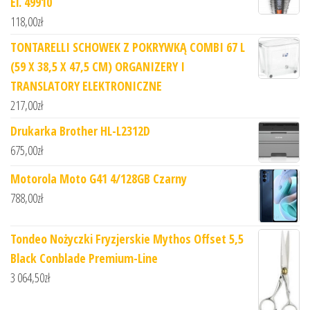
El. 49910
118,00
zł
TONTARELLI SCHOWEK Z POKRYWKĄ COMBI 67 L
(59 X 38,5 X 47,5 CM) ORGANIZERY I
TRANSLATORY ELEKTRONICZNE
217,00
zł
Drukarka Brother HL-L2312D
675,00
zł
Motorola Moto G41 4/128GB Czarny
788,00
zł
Tondeo Nożyczki Fryzjerskie Mythos Offset 5,5
Black Conblade Premium-Line
3 064,50
zł