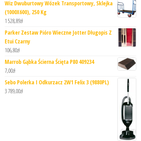
Wiz Dwuburtowy Wózek Transportowy, Sklejka
(1000X600), 250 Kg
1 528,89
zł
Parker Zestaw Pióro Wieczne Jotter Długopis Z
Etui Czarny
106,80
zł
Marrob Gąbka Ścierna Ścięta P80 409234
7,00
zł
Sebo Polerka I Odkurzacz 2W1 Felix 3 (9880PL)
3 789,00
zł