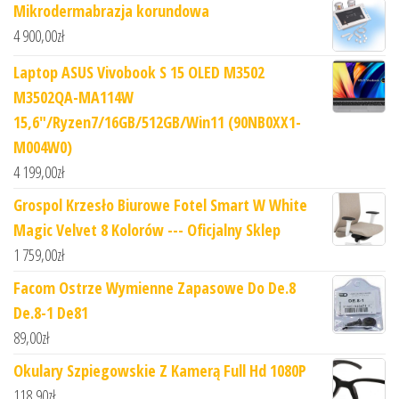
Mikrodermabrazja korundowa
4 900,00
zł
Laptop ASUS Vivobook S 15 OLED M3502
M3502QA-MA114W
15,6"/Ryzen7/16GB/512GB/Win11 (90NB0XX1-
M004W0)
4 199,00
zł
Grospol Krzesło Biurowe Fotel Smart W White
Magic Velvet 8 Kolorów --- Oficjalny Sklep
1 759,00
zł
Facom Ostrze Wymienne Zapasowe Do De.8
De.8-1 De81
89,00
zł
Okulary Szpiegowskie Z Kamerą Full Hd 1080P
118,90
zł