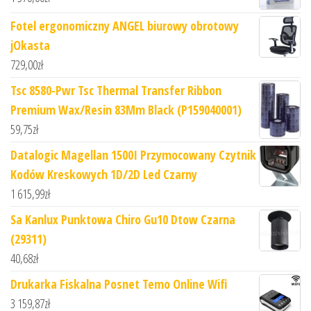
Fotel ergonomiczny ANGEL biurowy obrotowy
jOkasta
729,00
zł
Tsc 8580-Pwr Tsc Thermal Transfer Ribbon
Premium Wax/Resin 83Mm Black (P159040001)
59,75
zł
Datalogic Magellan 1500I Przymocowany Czytnik
Kodów Kreskowych 1D/2D Led Czarny
1 615,99
zł
Sa Kanlux Punktowa Chiro Gu10 Dtow Czarna
(29311)
40,68
zł
Drukarka Fiskalna Posnet Temo Online Wifi
3 159,87
zł