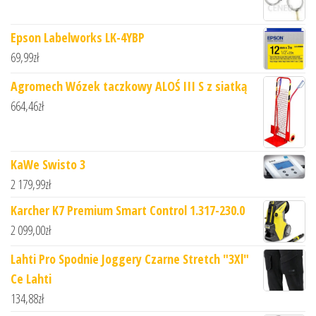
Epson Labelworks LK-4YBP
69,99
zł
Agromech Wózek taczkowy ALOŚ III S z siatką
664,46
zł
KaWe Swisto 3
2 179,99
zł
Karcher K7 Premium Smart Control 1.317-230.0
2 099,00
zł
Lahti Pro Spodnie Joggery Czarne Stretch "3Xl"
Ce Lahti
134,88
zł