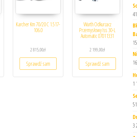
S
41
Karcher Km 70/20 C 1.517-
Wurth Odkurzacz
B
106.0
Przemysłowy Iss 30-L
B
Automatic 07011331
15
2 815,00
zł
2 199,00
zł
N
16
Sprawdź sam
Sprawdź sam
H
1 
S
51
D
3 