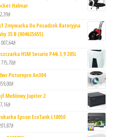
ocket Halmar
2,39
zł
kf Zmywarka Do Posadzek Bateryjna
aby 35 B (804625655)
 007,64
zł
iszczarka HSM Securio P44i 3,9 205L
 715,70
zł
dwr Picturepro An304
159,00
zł
ejf Meblowy Jupiter 2
7,16
zł
rukarka Epson EcoTank L18050
201,87
zł