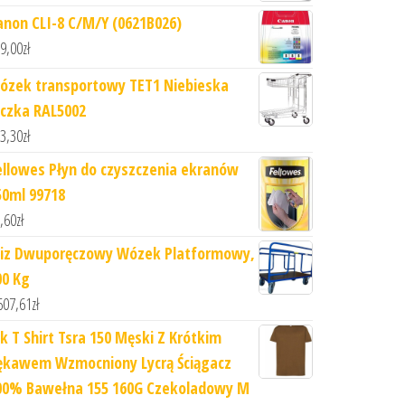
anon CLI-8 C/M/Y (0621B026)
9,00
zł
ózek transportowy TET1 Niebieska
ączka RAL5002
3,30
zł
ellowes Płyn do czyszczenia ekranów
50ml 99718
,60
zł
iz Dwuporęczowy Wózek Platformowy,
00 Kg
607,61
zł
hk T Shirt Tsra 150 Męski Z Krótkim
ękawem Wzmocniony Lycrą Ściągacz
00% Bawełna 155 160G Czekoladowy M