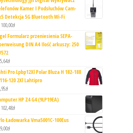
pytechnology Jjn Digital Wykrywacz
elefonów Kamer I Podsłuchów Cam-
x5 Detekcja 5G Bluetooth Wi-Fi
 100,00
zł
igel Formularz przeniesienia SEPA-
berweisung DIN A4 Ilość arkuszy: 250
V572
5,64
zł
ahti Pro Lpbp12Xl Polar Bluza H 182-188
 116-120 2Xl Lahtipro
,95
zł
omputer HP Z4 G4 (9LP19EA)
 102,48
zł
rlo Ładowarka Vma5001C-100Eus
9,00
zł