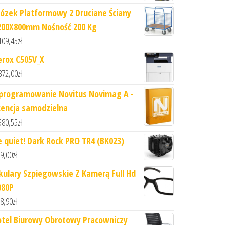
ózek Platformowy 2 Druciane Ściany
200X800mm Nośność 200 Kg
109,45
zł
erox C505V_X
872,00
zł
programowanie Novitus Novimag A -
icencja samodzielna
580,55
zł
e quiet! Dark Rock PRO TR4 (BK023)
9,00
zł
kulary Szpiegowskie Z Kamerą Full Hd
080P
8,90
zł
otel Biurowy Obrotowy Pracowniczy