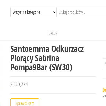
SKLEP
Santoemma Odkurzacz
Piorący Sabrina
Sz
Pompa9Bar (SW30)
8 020,22
zł
B
52
Sprawdź sam