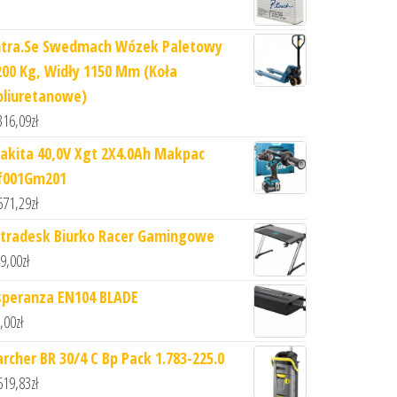
ntra.Se Swedmach Wózek Paletowy
200 Kg, Widły 1150 Mm (Koła
oliuretanowe)
316,09
zł
akita 40,0V Xgt 2X4.0Ah Makpac
f001Gm201
671,29
zł
ltradesk Biurko Racer Gamingowe
9,00
zł
speranza EN104 BLADE
,00
zł
archer BR 30/4 C Bp Pack 1.783-225.0
619,83
zł