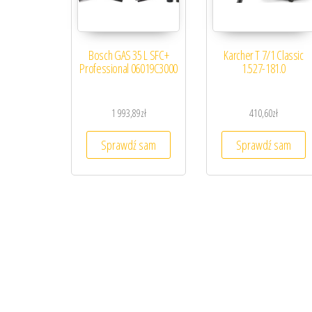
Bosch GAS 35 L SFC+
Karcher T 7/1 Classic
Professional 06019C3000
1.527-181.0
1 993,89
zł
410,60
zł
Sprawdź sam
Sprawdź sam