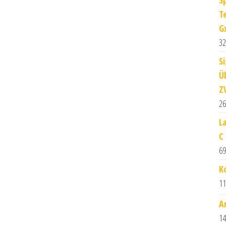
S
T
G
32
S
Ü
Z
26
L
C
69
K
11
A
14