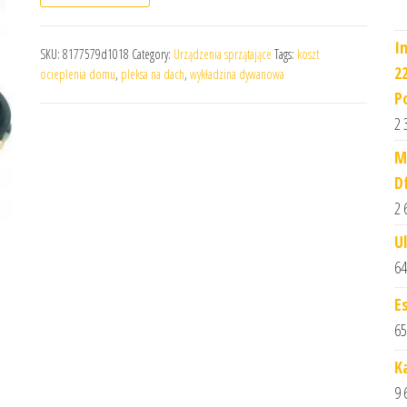
I
SKU:
8177579d1018
Category:
Urządzenia sprzątające
Tags:
koszt
2
ocieplenia domu
,
pleksa na dach
,
wykładzina dywanowa
P
2 
M
D
2 
U
64
E
65
K
9 