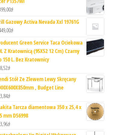
cer P1357Wi
399,00
zł
rill Gazowy Activa Nevada Xxl 19761G
449,00
zł
roducent Green Service Taca Ociekowa
0L Z Kratownicą (95X52 12 Cm) Czarny
o 150 L. Bez Kratownicy
8,52
zł
endi Stół Ze Zlewem Lewy Skręcany
000X600X850mm , Budget Line
3,84
zł
akita Tarcza diamentowa 350 x 25,4 x
,5 mm D56998
3,96
zł