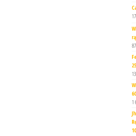
C
17
W
r
87
F
2
13
W
6
1 
J
R
1