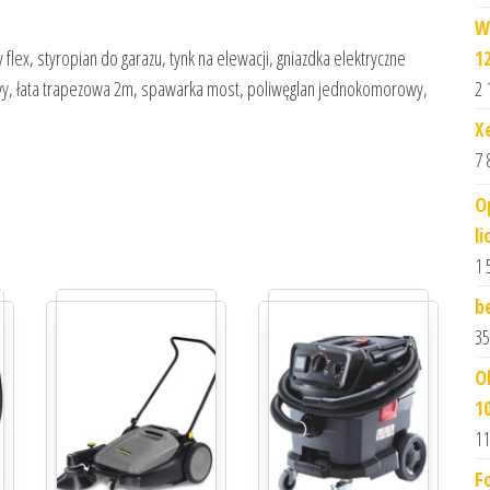
W
y flex, styropian do garazu, tynk na elewacji, gniazdka elektryczne
1
owy, łata trapezowa 2m, spawarka most, poliwęglan jednokomorowy,
2 
X
7 
O
l
1 
b
35
O
1
11
F