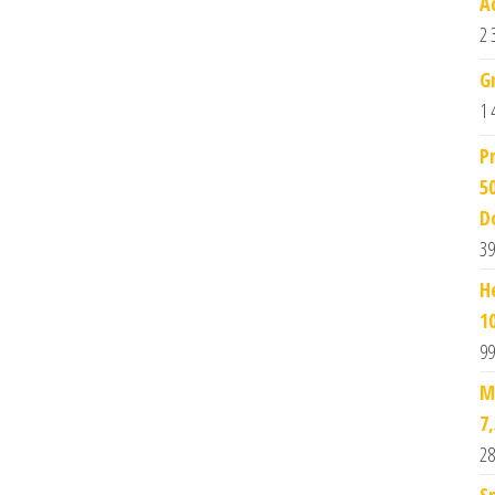
A
2 
G
1 
P
5
D
39
H
1
99
M
7
28