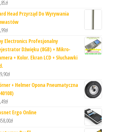
,85
zł
ard Head Przyrząd Do Wyrywania
hwastów
,99
zł
py Electronics Profesjonalny
ejestrator Dźwięku (8GB) + Mikro-
amera + Kolor. Ekran LCD + Słuchawki
d.
9,90
zł
örner + Helmer Opona Pneumatyczna
740108)
,49
zł
osnet Ergo Online
358,00
zł