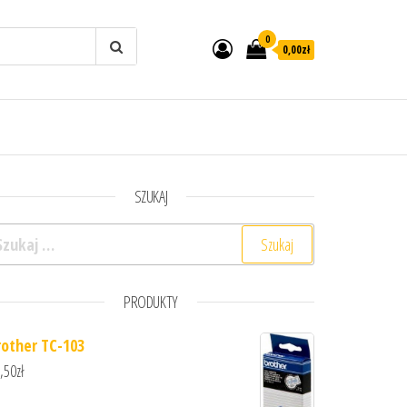
0
0,00zł
SZUKAJ
ukaj:
PRODUKTY
rother TC-103
,50
zł