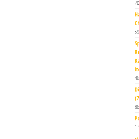
20
H
C
59
S
R
K
it
46
D
(
86
P
1 