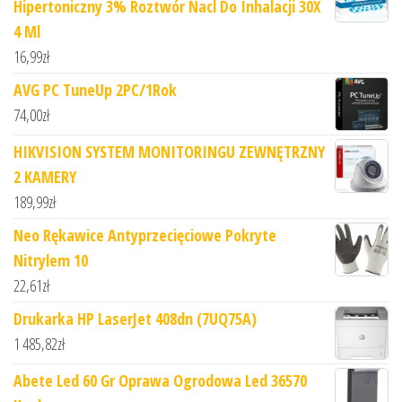
Hipertoniczny 3% Roztwór Nacl Do Inhalacji 30X
4 Ml
16,99
zł
AVG PC TuneUp 2PC/1Rok
74,00
zł
HIKVISION SYSTEM MONITORINGU ZEWNĘTRZNY
2 KAMERY
189,99
zł
Neo Rękawice Antyprzecięciowe Pokryte
Nitrylem 10
22,61
zł
Drukarka HP LaserJet 408dn (7UQ75A)
1 485,82
zł
Abete Led 60 Gr Oprawa Ogrodowa Led 36570