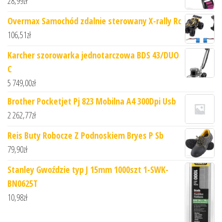
28,99
zł
Overmax Samochód zdalnie sterowany X-rally Rc
106,51
zł
Karcher szorowarka jednotarczowa BDS 43/DUO
C
5 749,00
zł
Brother Pocketjet Pj 823 Mobilna A4 300Dpi Usb
2 262,77
zł
Reis Buty Robocze Z Podnoskiem Bryes P Sb
79,90
zł
Stanley Gwoździe typ J 15mm 1000szt 1-SWK-
BN0625T
10,98
zł