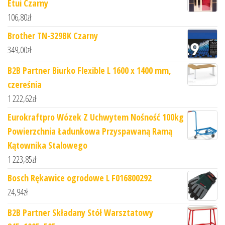
Etui Czarny
106,80
zł
Brother TN-329BK Czarny
349,00
zł
B2B Partner Biurko Flexible L 1600 x 1400 mm,
czereśnia
1 222,62
zł
Eurokraftpro Wózek Z Uchwytem Nośność 100kg
Powierzchnia Ładunkowa Przyspawaną Ramą
Kątownika Stalowego
1 223,85
zł
Bosch Rękawice ogrodowe L F016800292
24,94
zł
B2B Partner Składany Stół Warsztatowy