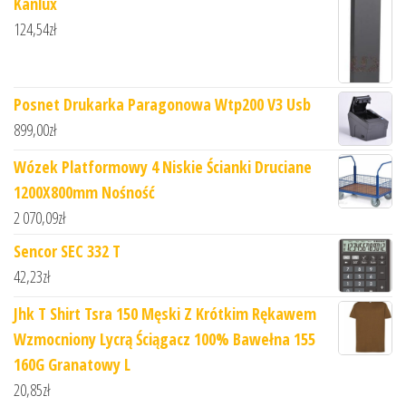
Kanlux
124,54
zł
Posnet Drukarka Paragonowa Wtp200 V3 Usb
899,00
zł
Wózek Platformowy 4 Niskie Ścianki Druciane
1200X800mm Nośność
2 070,09
zł
Sencor SEC 332 T
42,23
zł
Jhk T Shirt Tsra 150 Męski Z Krótkim Rękawem
Wzmocniony Lycrą Ściągacz 100% Bawełna 155
160G Granatowy L
20,85
zł