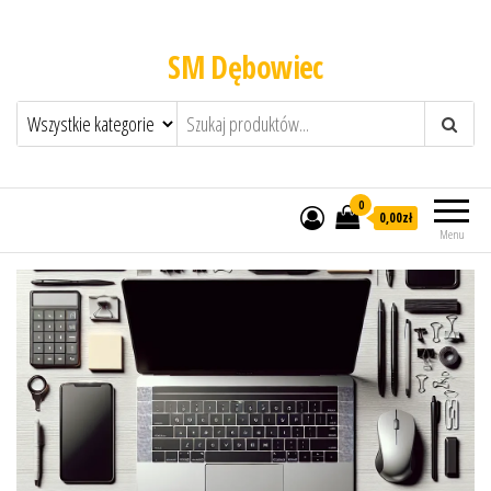
SM Dębowiec
0
0,00zł
Menu