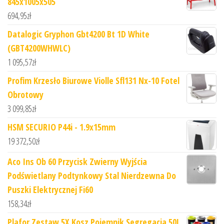
845x1005x505
694,95
zł
Datalogic Gryphon Gbt4200 Bt 1D White
(GBT4200WHWLC)
1 095,57
zł
Profim Krzesło Biurowe Violle Sfl131 Nx-10 Fotel
Obrotowy
3 099,85
zł
HSM SECURIO P44i - 1.9x15mm
19 372,50
zł
Aco Ins Ob 60 Przycisk Zwierny Wyjścia
Podświetlany Podtynkowy Stal Nierdzewna Do
Puszki Elektrycznej Fi60
158,34
zł
Plafor Zestaw 5X Kosz Pojemnik Segregacja 50L