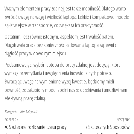
Ważnym elementem pracy zdalnej jest także mobilność. Dlatego warto
zwrócić uwagę na wagę i wielkość laptopa. Lekkie i kompaktowe modele
są łatwiejsze w transporcie, co zwiększa ich praktyczność.
Ostatnim, lecz równie istotnym, aspektem jest trwałość baterii.
Długotrwała praca bez konieczności ładowania laptopa zapewni ci
ciągłość pracy w dowolnym miejscu.
Podsumowując, wybór laptopa do pracy zdalnej jest decyzją, która
wymaga przemyślania i uwzględnienia indywidualnych potrzeb.
Zwracając uwagę na wymienione wyżej kwestie, będziemy mieli
pewność, że zakupiony model spełni nasze oczekiwania i umożliwi nam
efektywną pracę zdalną.
Kategoria
Bez kategorii
Nawigacja wpisu
Poprzedni wpis
POPRZEDNI
NASTĘPNY
Na
Skuteczne rozliczanie czasu pracy
7 Skutecznych Sposobów