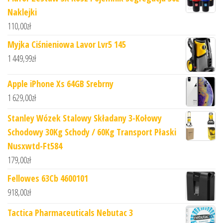
Naklejki
110,00
zł
Myjka Ciśnieniowa Lavor Lvr5 145
1 449,99
zł
Apple iPhone Xs 64GB Srebrny
1 629,00
zł
Stanley Wózek Stalowy Składany 3-Kołowy
Schodowy 30Kg Schody / 60Kg Transport Płaski
Nusxwtd-Ft584
179,00
zł
Fellowes 63Cb 4600101
918,00
zł
Tactica Pharmaceuticals Nebutac 3