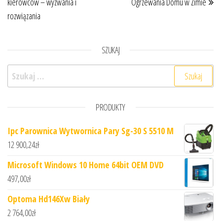
kierowców – wyzwania i
Ogrzewania Domu w Zimie
rozwiązania
SZUKAJ
Szukaj:
PRODUKTY
Ipc Parownica Wytwornica Pary Sg-30 S 5510 M
12 900,24
zł
Microsoft Windows 10 Home 64bit OEM DVD
497,00
zł
Optoma Hd146Xw Biały
2 764,00
zł