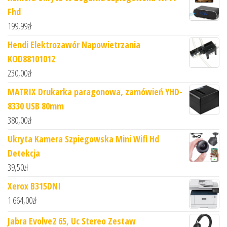
Fhd
199,99
zł
Hendi Elektrozawór Napowietrzania
KOD88101012
230,00
zł
MATRIX Drukarka paragonowa, zamówień YHD-
8330 USB 80mm
380,00
zł
Ukryta Kamera Szpiegowska Mini Wifi Hd
Detekcja
39,50
zł
Xerox B315DNI
1 664,00
zł
Jabra Evolve2 65, Uc Stereo Zestaw