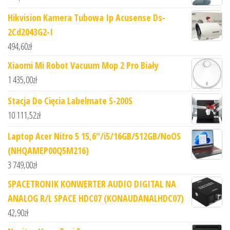
Hikvision Kamera Tubowa Ip Acusense Ds-
2Cd2043G2-I
494,60
zł
Xiaomi Mi Robot Vacuum Mop 2 Pro Biały
1 435,00
zł
Stacja Do Cięcia Labelmate S-200S
10 111,52
zł
Laptop Acer Nitro 5 15,6"/i5/16GB/512GB/NoOS
(NHQAMEP00Q5M216)
3 749,00
zł
SPACETRONIK KONWERTER AUDIO DIGITAL NA
ANALOG R/L SPACE HDC07 (KONAUDANALHDC07)
42,90
zł