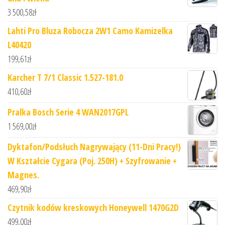
3 500,58
zł
Lahti Pro Bluza Robocza 2W1 Camo Kamizelka
L40420
199,61
zł
Karcher T 7/1 Classic 1.527-181.0
410,60
zł
Pralka Bosch Serie 4 WAN2017GPL
1 569,00
zł
Dyktafon/Podsłuch Nagrywający (11-Dni Pracy!)
W Kształcie Cygara (Poj. 250H) + Szyfrowanie +
Magnes.
469,90
zł
Czytnik kodów kreskowych Honeywell 1470G2D
499,00
zł