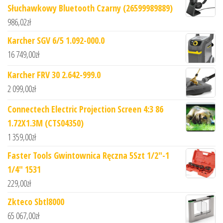
Słuchawkowy Bluetooth Czarny (26599989889)
986,02
zł
Karcher SGV 6/5 1.092-000.0
16 749,00
zł
Karcher FRV 30 2.642-999.0
2 099,00
zł
Connectech Electric Projection Screen 4:3 86
1.72X1.3M (CTS04350)
1 359,00
zł
Faster Tools Gwintownica Ręczna 5Szt 1/2"-1
1/4" 1531
229,00
zł
Zkteco Sbtl8000
65 067,00
zł