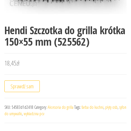
Hendi Szczotka do grilla krótka
150×55 mm (525562)
18,45
zł
Sprawdź sam
SKU:
54583d1d2418
Category:
Akcesoria do grilla
Tags:
farba do kuchni
,
płyty osb
,
syfon
do umywalki
,
wykładzina pcv