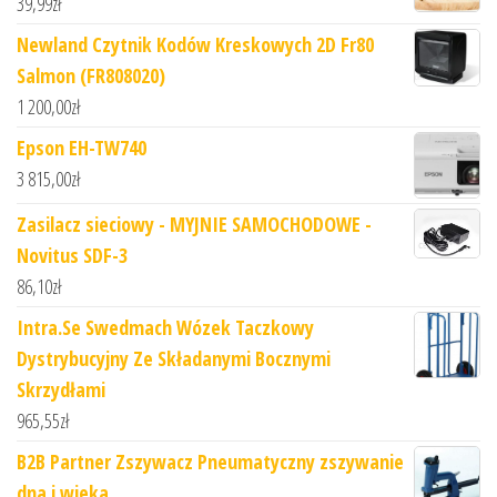
39,99
zł
Newland Czytnik Kodów Kreskowych 2D Fr80
Salmon (FR808020)
1 200,00
zł
Epson EH-TW740
3 815,00
zł
Zasilacz sieciowy - MYJNIE SAMOCHODOWE -
Novitus SDF-3
86,10
zł
Intra.Se Swedmach Wózek Taczkowy
Dystrybucyjny Ze Składanymi Bocznymi
Skrzydłami
965,55
zł
B2B Partner Zszywacz Pneumatyczny zszywanie
dna i wieka