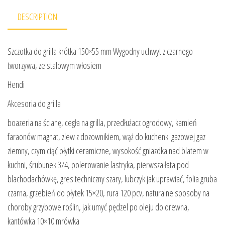
DESCRIPTION
Szczotka do grilla krótka 150×55 mm Wygodny uchwyt z czarnego
tworzywa, ze stalowym włosiem
Hendi
Akcesoria do grilla
boazeria na ścianę, cegła na grilla, przedłużacz ogrodowy, kamień
faraonów magnat, zlew z dozownikiem, wąż do kuchenki gazowej gaz
ziemny, czym ciąć płytki ceramiczne, wysokość gniazdka nad blatem w
kuchni, śrubunek 3/4, polerowanie lastryka, pierwsza łata pod
blachodachówkę, gres techniczny szary, lubczyk jak uprawiać, folia gruba
czarna, grzebień do płytek 15×20, rura 120 pcv, naturalne sposoby na
choroby grzybowe roślin, jak umyć pędzel po oleju do drewna,
kantówka 10×10 mrówka