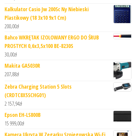
Kalkulator Casio Jw 200Sc Ny Niebieski
Plastikowy (18 3x10 9x1 Cm)
200,00
zł
Bahco WKRĘTAK IZOLOWANY ERGO DO ŚRUB
PROSTYCH 0,6x3,5x100 BE-8230S
30,00
zł
Makita GA5030R
207,88
zł
Zebra Charging Station 5 Slots
(CRDTC8X5SCHG01)
2 157,94
zł
Epson EH-LS800B
15 999,00
zł
Kamera Ukryta W Zegarku Szpiegowska Wi-Fi