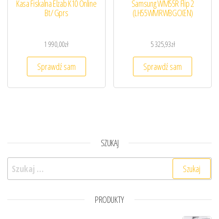
Kasa Fiskalna Elzab K10 Online
Samsung WM55R Flip 2
Bt/ Gprs
(LH55WMRWBGCXEN)
1 990,00
zł
5 325,93
zł
Sprawdź sam
Sprawdź sam
SZUKAJ
Szukaj:
PRODUKTY