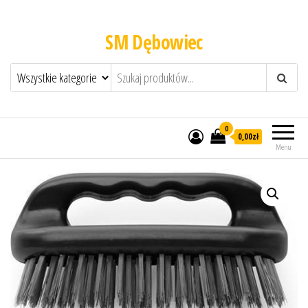
SM Dębowiec
0
0,00zł
Menu