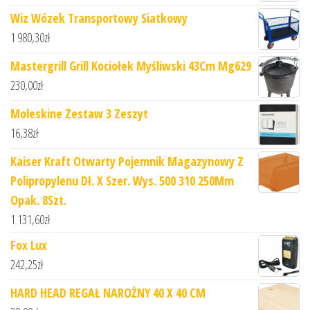
Wiz Wózek Transportowy Siatkowy
1 980,30
zł
Mastergrill Grill Kociołek Myśliwski 43Cm Mg629
230,00
zł
Moleskine Zestaw 3 Zeszyt
16,38
zł
Kaiser Kraft Otwarty Pojemnik Magazynowy Z
Polipropylenu Dł. X Szer. Wys. 500 310 250Mm
Opak. 8Szt.
1 131,60
zł
Fox Lux
242,25
zł
HARD HEAD REGAŁ NAROŻNY 40 X 40 CM