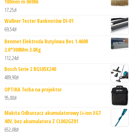
100mm m 06986
17,25
zł
Wallner Tester Banknotów Dl-01
69,54
zł
Benmet Elektroda Rutylowa Bes 1.460R
2.0*300Mm 3.0Kg
112,24
zł
Bosch Serie 2 BGS05X240
489,90
zł
OPTIKA Torba na projektor
95,00
zł
Makita Odkurzacz akumulatorowy Li-ion XGT
40V, bez akumulatora Z CL002GZ01
652,08
zł