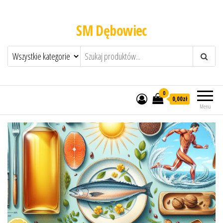
SM Dębowiec
0
0,00zł
Menu