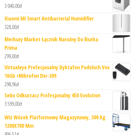
3 040,00
zł
Xiaomi Mi Smart Antibacterial Humidifier
328,00
zł
Merkury Market Łącznik Narożny Do Biurka
Prima
299,00
zł
Virtualeye Profesjonalny Dyktafon Podsłuch Vox
16Gb +Mikrofon Dvr-309
298,96
zł
Sebo Odkurzacz Profesjonalny 450 Evolution
3 599,00
zł
Wiz Wózek Platformowy Magazynowy, 300 Kg
1200X700 Mm
906,51
zł