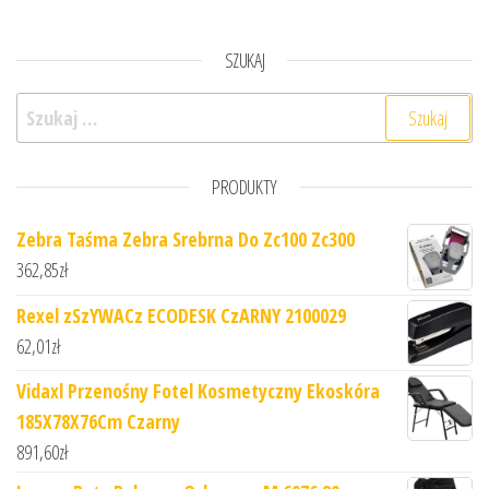
SZUKAJ
Szukaj:
PRODUKTY
Zebra Taśma Zebra Srebrna Do Zc100 Zc300
362,85
zł
Rexel zSzYWACz ECODESK CzARNY 2100029
62,01
zł
Vidaxl Przenośny Fotel Kosmetyczny Ekoskóra
185X78X76Cm Czarny
891,60
zł