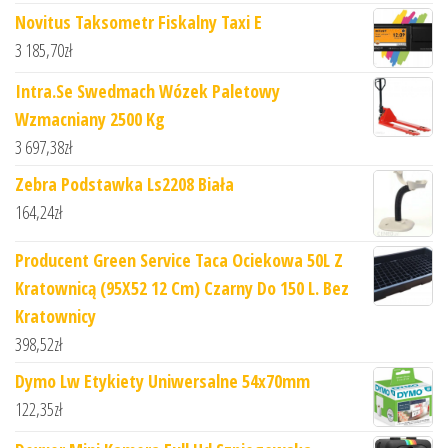
Novitus Taksometr Fiskalny Taxi E
3 185,70
zł
Intra.Se Swedmach Wózek Paletowy
Wzmacniany 2500 Kg
3 697,38
zł
Zebra Podstawka Ls2208 Biała
164,24
zł
Producent Green Service Taca Ociekowa 50L Z
Kratownicą (95X52 12 Cm) Czarny Do 150 L. Bez
Kratownicy
398,52
zł
Dymo Lw Etykiety Uniwersalne 54x70mm
122,35
zł