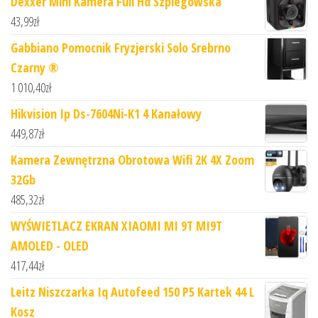
Dexxer Mini Kamera Full Hd Szpiegowska
43,99
zł
Gabbiano Pomocnik Fryzjerski Solo Srebrno
Czarny ®
1 010,40
zł
Hikvision Ip Ds-7604Ni-K1 4 Kanałowy
449,87
zł
Kamera Zewnętrzna Obrotowa Wifi 2K 4X Zoom
32Gb
485,32
zł
WYŚWIETLACZ EKRAN XIAOMI MI 9T MI9T
AMOLED - OLED
417,44
zł
Leitz Niszczarka Iq Autofeed 150 P5 Kartek 44 L
Kosz