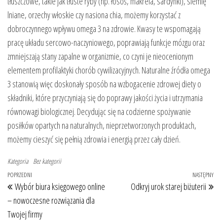
tłuszczowe, takie jak tłuste ryby (np. łosoś, makrela, sardynki), siemię
lniane, orzechy włoskie czy nasiona chia, możemy korzystać z
dobroczynnego wpływu omega 3 na zdrowie. Kwasy te wspomagają
pracę układu sercowo-naczyniowego, poprawiają funkcje mózgu oraz
zmniejszają stany zapalne w organizmie, co czyni je nieocenionym
elementem profilaktyki chorób cywilizacyjnych. Naturalne źródła omega
3 stanowią więc doskonały sposób na wzbogacenie zdrowej diety o
składniki, które przyczyniają się do poprawy jakości życia i utrzymania
równowagi biologicznej. Decydując się na codzienne spożywanie
posiłków opartych na naturalnych, nieprzetworzonych produktach,
możemy cieszyć się pełnią zdrowia i energią przez cały dzień.
Kategoria
Bez kategorii
Nawigacja wpisu
Poprzedni wpis
POPRZEDNI
NASTĘPNY
Na
Wybór biura księgowego online
Odkryj urok starej biżuterii
– nowoczesne rozwiązania dla
Twojej firmy