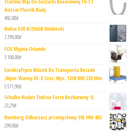
Starmix Wąż Do Suszarki Basenowej Tb-C1
Airstar Plastik Biały
492,00
zł
Nokia X30 8/256GB Niebieski
2 299,00
zł
FOX Myjnia Orlando
3 100,00
zł
Eurokraftpro Wózek Do Transportu Beczek
,Wym. Wanny Dł. X Szer. Wys. 1250 800 220 Mm
5 571,90
zł
Schulke Kodan Tinktur Forte Bezbarwny 1L
23,29
zł
Humberg Odkurzacz przemysłowy 30L HM-403
299,00
zł