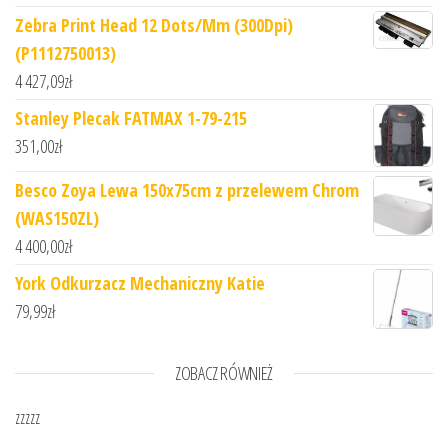
Zebra Print Head 12 Dots/Mm (300Dpi)
(P1112750013)
4 427,09
zł
Stanley Plecak FATMAX 1-79-215
351,00
zł
Besco Zoya Lewa 150x75cm z przelewem Chrom
(WAS150ZL)
4 400,00
zł
York Odkurzacz Mechaniczny Katie
79,99
zł
ZOBACZ RÓWNIEŻ
zzzzz