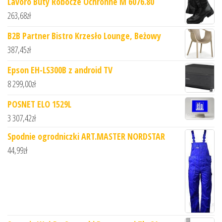
Lavoro Buty Robocze Ochronne M 6076.80
263,68
zł
B2B Partner Bistro Krzesło Lounge, Beżowy
387,45
zł
Epson EH-LS300B z android TV
8 299,00
zł
POSNET ELO 1529L
3 307,42
zł
Spodnie ogrodniczki ART.MASTER NORDSTAR
44,99
zł