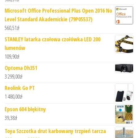
Microsoft Office Professional Plus Open 2016 No
Level Standard Akademickie (79P05537)
560,51
zł
STANLEY latarka czołowa czołówka LED 200
lumenów
109,90
zł
Optoma Dh351
3 299,00
zł
Reolink Go PT
1 480,00
zł
Epson 604 błękitny
39,38
zł
Toya Szczotka drut karbowany trzpień tarcza