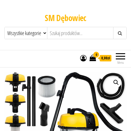
SM Dębowiec
0
0,00zł
Menu