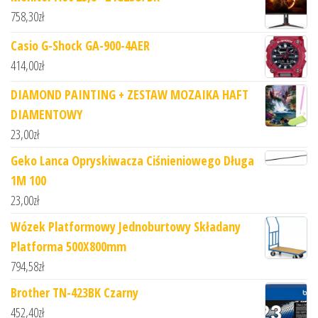
758,30
zł
Casio G-Shock GA-900-4AER
414,00
zł
DIAMOND PAINTING + ZESTAW MOZAIKA HAFT
DIAMENTOWY
23,00
zł
Geko Lanca Opryskiwacza Ciśnieniowego Długa
1M 100
23,00
zł
Wózek Platformowy Jednoburtowy Składany
Platforma 500X800mm
794,58
zł
Brother TN-423BK Czarny
452,40
zł