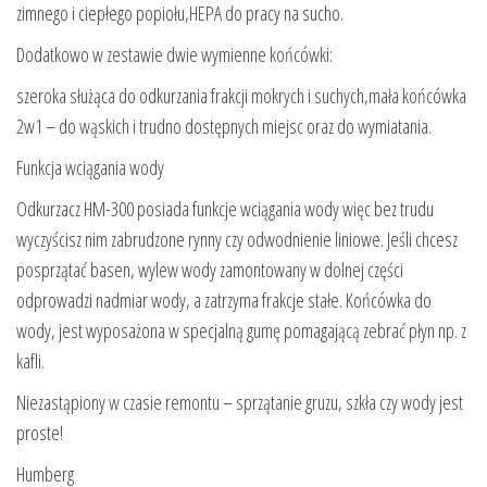
zimnego i ciepłego popiołu,HEPA do pracy na sucho.
Dodatkowo w zestawie dwie wymienne końcówki:
szeroka służąca do odkurzania frakcji mokrych i suchych,mała końcówka
2w1 – do wąskich i trudno dostępnych miejsc oraz do wymiatania.
Funkcja wciągania wody
Odkurzacz HM-300 posiada funkcje wciągania wody więc bez trudu
wyczyścisz nim zabrudzone rynny czy odwodnienie liniowe. Jeśli chcesz
posprzątać basen, wylew wody zamontowany w dolnej części
odprowadzi nadmiar wody, a zatrzyma frakcje stałe. Końcówka do
wody, jest wyposażona w specjalną gumę pomagającą zebrać płyn np. z
kafli.
Niezastąpiony w czasie remontu – sprzątanie gruzu, szkła czy wody jest
proste!
Humberg