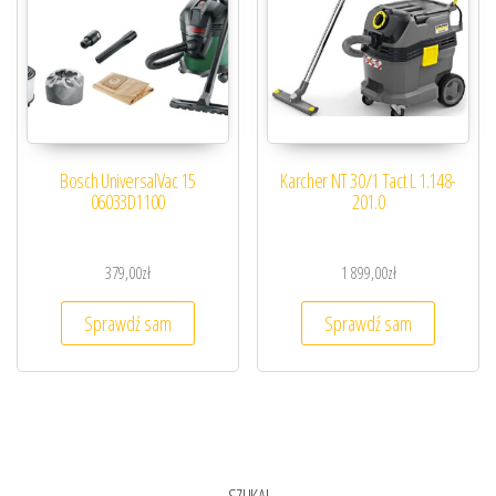
Bosch UniversalVac 15
Karcher NT 30/1 Tact L 1.148-
06033D1100
201.0
379,00
zł
1 899,00
zł
Sprawdź sam
Sprawdź sam
SZUKAJ