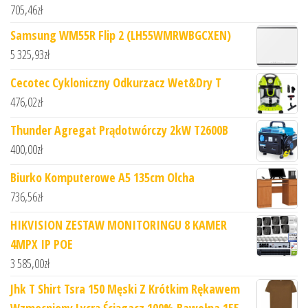
705,46
zł
Samsung WM55R Flip 2 (LH55WMRWBGCXEN)
5 325,93
zł
Cecotec Cykloniczny Odkurzacz Wet&Dry T
476,02
zł
Thunder Agregat Prądotwórczy 2kW T2600B
400,00
zł
Biurko Komputerowe A5 135cm Olcha
736,56
zł
HIKVISION ZESTAW MONITORINGU 8 KAMER
4MPX IP POE
3 585,00
zł
Jhk T Shirt Tsra 150 Męski Z Krótkim Rękawem
Wzmocniony Lycrą Ściągacz 100% Bawełna 155