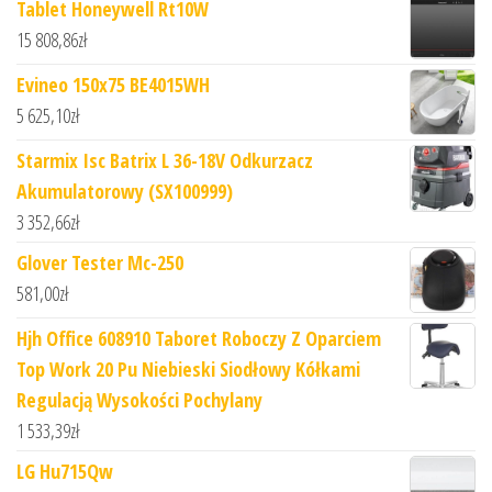
Tablet Honeywell Rt10W
15 808,86
zł
Evineo 150x75 BE4015WH
5 625,10
zł
Starmix Isc Batrix L 36-18V Odkurzacz
Akumulatorowy (SX100999)
3 352,66
zł
Glover Tester Mc-250
581,00
zł
Hjh Office 608910 Taboret Roboczy Z Oparciem
Top Work 20 Pu Niebieski Siodłowy Kółkami
Regulacją Wysokości Pochylany
1 533,39
zł
LG Hu715Qw