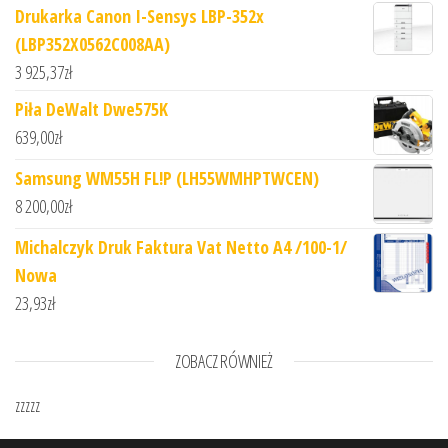
Drukarka Canon I-Sensys LBP-352x
(LBP352X0562C008AA)
3 925,37
zł
Piła DeWalt Dwe575K
639,00
zł
Samsung WM55H FL!P (LH55WMHPTWCEN)
8 200,00
zł
Michalczyk Druk Faktura Vat Netto A4 /100-1/
Nowa
23,93
zł
ZOBACZ RÓWNIEŻ
zzzzz