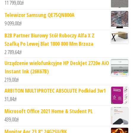
11 799,00
zł
Telewizor Samsung QE75QN800A
9 099,00
zł
B2B Partner Biurowy Stół Roboczy Alfa X Z
Szafką Po Lewej Blat 1800 800 Mm Brzoza
2 789,64
zł
Urządzenie wielofunkcyjne HP DeskJet 2720e AiO
Instant Ink (26K67B)
219,00
zł
ARBITON MULTIPROTEC ABSOLUTE Podkład 3w1
31,84
zł
Microsoft Office 2021 Home & Student PL
439,00
zł
Monitor Aoc 23,8" 24G2SU/BK