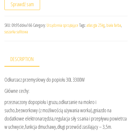
Sprawdź sam
SKU:
0fc95ddea166
Category:
Urządzenia sprzątające
Tags:
atlas gta 25kg
,
biała farba
,
suszarka sufitowa
DESCRIPTION
Odkurzacz przemysłowy do popiołu 30L 3300W
Główne cechy:
przeznaczony dopopiołu i gruzu,odkurzanie na mokro i
sucho,bezworkowy (z możliwością używania worka),gniazdo na
dodatkowe elektronarzędzia,regulacja siły ssania i przepływu powietrza
w uchwycie,funkcja dmuchawy,długi przewód zasilający – 3,5m.