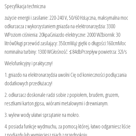
Specyfikacja techniczna
zużycie energii i zasilanie: 220-240 V, 50/60 HzŁączna, maksymalna moc
odkurzacza z wykorzystaniem gniazda na elektronarzędzia: 3300
WPoziom ciśnienia: 20kpaGniazdo elektryczne: 2000 WZbiornik: 30
litrówDługi przewód zasilający: 350cmWąż giętki o długości:160cmMoc
nominalna turbiny: 1300 WGłośność: ≤84dbPrzepływ powietrza: 32l/s
Wielofunkcyjny i praktyczny!
1. gniazdo na elektronarzędzia uwolni Cię od konieczności podłączania
dodatkowych przedłużaczy!
2. odkurzacz doskonale radzi sobie z popiołem, brudem, gruzem,
resztkami karton gipsu, wiórami metalowymi i drewnianym.
3. wylew wody ułatwi sprzątanie na mokro.
4. posiada funkcje wydmuchu, za pomocą której, łatwo odgarniesz liście
z podjazdu lub wymieciesz piach z przedpokoju.