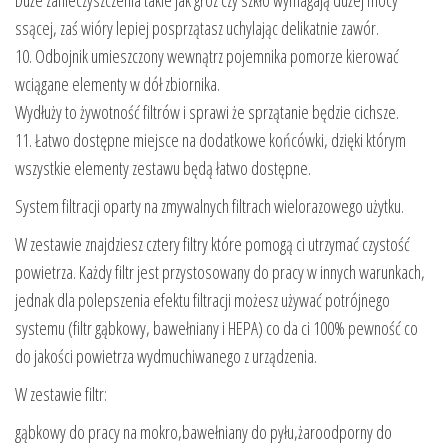
ssącej, zaś wióry lepiej posprzątasz uchylając delikatnie zawór.
10. Odbojnik umieszczony wewnątrz pojemnika pomorze kierować
wciągane elementy w dół zbiornika.
Wydłuży to żywotność filtrów i sprawi że sprzątanie będzie cichsze.
11. Łatwo dostępne miejsce na dodatkowe końcówki, dzięki którym
wszystkie elementy zestawu będą łatwo dostępne.
System filtracji oparty na zmywalnych filtrach wielorazowego użytku.
W zestawie znajdziesz cztery filtry które pomogą ci utrzymać czystość
powietrza. Każdy filtr jest przystosowany do pracy w innych warunkach,
jednak dla polepszenia efektu filtracji możesz używać potrójnego
systemu (filtr gąbkowy, bawełniany i HEPA) co da ci 100% pewność co
do jakości powietrza wydmuchiwanego z urządzenia.
W zestawie filtr:
gąbkowy do pracy na mokro,bawełniany do pyłu,żaroodporny do