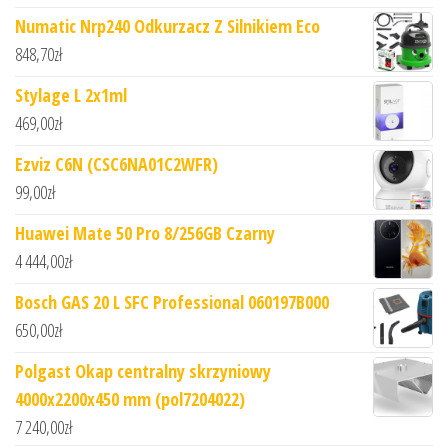
Numatic Nrp240 Odkurzacz Z Silnikiem Eco
848,70
zł
Stylage L 2x1ml
469,00
zł
Ezviz C6N (CSC6NA01C2WFR)
99,00
zł
Huawei Mate 50 Pro 8/256GB Czarny
4 444,00
zł
Bosch GAS 20 L SFC Professional 060197B000
650,00
zł
Polgast Okap centralny skrzyniowy
4000x2200x450 mm (pol7204022)
7 240,00
zł