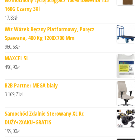
160G Czarny 3Xl
17,83
zł
Wiz Wózek Ręczny Platformowy, Poręcz
Spawana, 400 Kg 1200X700 Mm
960,63
zł
MAXCEL 5L
490,90
zł
B2B Partner MEGA biały
3 169,71
zł
Samochód Zdalnie Sterowany XL Rc
DUŻY+2XAKU+GRATIS
199,00
zł