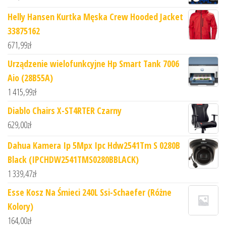
Helly Hansen Kurtka Męska Crew Hooded Jacket
33875162
671,99
zł
Urządzenie wielofunkcyjne Hp Smart Tank 7006
Aio (28B55A)
1 415,99
zł
Diablo Chairs X-ST4RTER Czarny
629,00
zł
Dahua Kamera Ip 5Mpx Ipc Hdw2541Tm S 0280B
Black (IPCHDW2541TMS0280BBLACK)
1 339,47
zł
Esse Kosz Na Śmieci 240L Ssi-Schaefer (Różne
Kolory)
164,00
zł