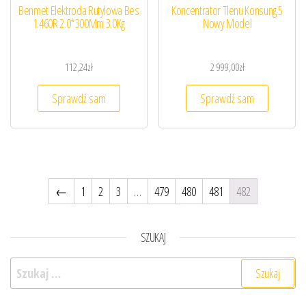
Benmet Elektroda Rutylowa Bes
Koncentrator Tlenu Konsung 5
1.460R 2.0*300Mm 3.0Kg
Nowy Model
112,24
zł
2 999,00
zł
Sprawdź sam
Sprawdź sam
←
1
2
3
…
479
480
481
482
SZUKAJ
Szukaj: