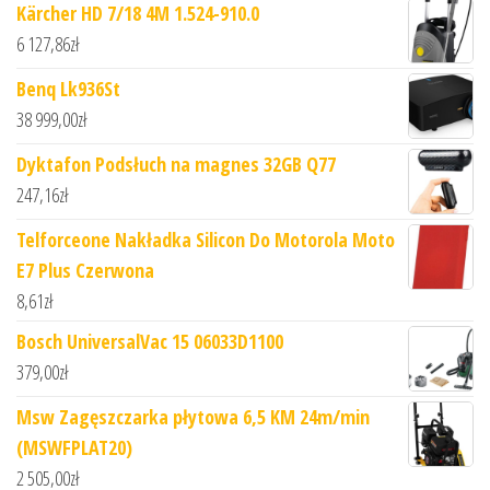
Kärcher HD 7/18 4M 1.524-910.0
6 127,86
zł
Benq Lk936St
38 999,00
zł
Dyktafon Podsłuch na magnes 32GB Q77
247,16
zł
Telforceone Nakładka Silicon Do Motorola Moto
E7 Plus Czerwona
8,61
zł
Bosch UniversalVac 15 06033D1100
379,00
zł
Msw Zagęszczarka płytowa 6,5 KM 24m/min
(MSWFPLAT20)
2 505,00
zł