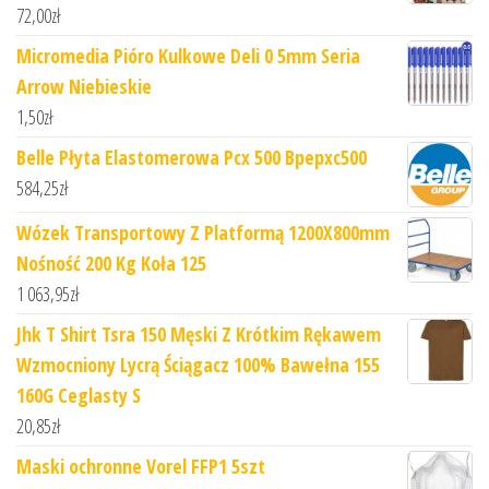
72,00
zł
Micromedia Pióro Kulkowe Deli 0 5mm Seria
Arrow Niebieskie
1,50
zł
Belle Płyta Elastomerowa Pcx 500 Bpepxc500
584,25
zł
Wózek Transportowy Z Platformą 1200X800mm
Nośność 200 Kg Koła 125
1 063,95
zł
Jhk T Shirt Tsra 150 Męski Z Krótkim Rękawem
Wzmocniony Lycrą Ściągacz 100% Bawełna 155
160G Ceglasty S
20,85
zł
Maski ochronne Vorel FFP1 5szt