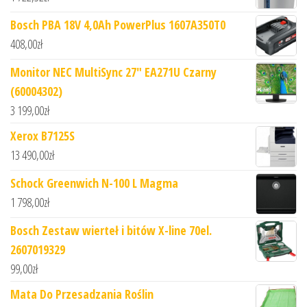
Bosch PBA 18V 4,0Ah PowerPlus 1607A350T0
408,00
zł
Monitor NEC MultiSync 27" EA271U Czarny
(60004302)
3 199,00
zł
Xerox B7125S
13 490,00
zł
Schock Greenwich N-100 L Magma
1 798,00
zł
Bosch Zestaw wierteł i bitów X-line 70el.
2607019329
99,00
zł
Mata Do Przesadzania Roślin