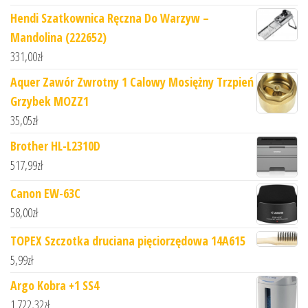
Hendi Szatkownica Ręczna Do Warzyw –
Mandolina (222652)
331,00
zł
Aquer Zawór Zwrotny 1 Calowy Mosiężny Trzpień
Grzybek MOZZ1
35,05
zł
Brother HL-L2310D
517,99
zł
Canon EW-63C
58,00
zł
TOPEX Szczotka druciana pięciorzędowa 14A615
5,99
zł
Argo Kobra +1 SS4
1 722,32
zł