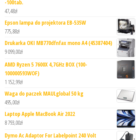
-100tab.
47,48
zł
Epson lampa do projektora EB-535W
775,88
zł
Drukarka OKI MB770dfnfax mono A4 (45387404)
9 099,00
zł
AMD Ryzen 5 7600X 4,7GHz BOX (100-
100000593WOF)
1 152,99
zł
Waga do paczek MAULglobal 50 kg
495,00
zł
Laptop Apple MacBook Air 2022
8 793,00
zł
Dymo Ac Adaptor For Labelpoint 240 Volt