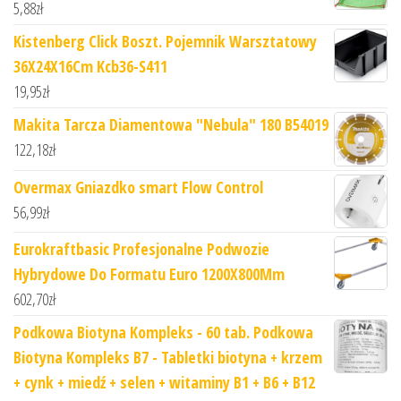
5,88
zł
Kistenberg Click Boszt. Pojemnik Warsztatowy
36X24X16Cm Kcb36-S411
19,95
zł
Makita Tarcza Diamentowa "Nebula" 180 B54019
122,18
zł
Overmax Gniazdko smart Flow Control
56,99
zł
Eurokraftbasic Profesjonalne Podwozie
Hybrydowe Do Formatu Euro 1200X800Mm
602,70
zł
Podkowa Biotyna Kompleks - 60 tab. Podkowa
Biotyna Kompleks B7 - Tabletki biotyna + krzem
+ cynk + miedź + selen + witaminy B1 + B6 + B12