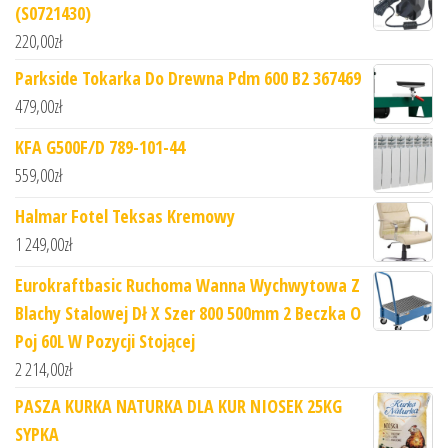
(S0721430)
220,00
zł
Parkside Tokarka Do Drewna Pdm 600 B2 367469
479,00
zł
KFA G500F/D 789-101-44
559,00
zł
Halmar Fotel Teksas Kremowy
1 249,00
zł
Eurokraftbasic Ruchoma Wanna Wychwytowa Z
Blachy Stalowej Dł X Szer 800 500mm 2 Beczka O
Poj 60L W Pozycji Stojącej
2 214,00
zł
PASZA KURKA NATURKA DLA KUR NIOSEK 25KG
SYPKA