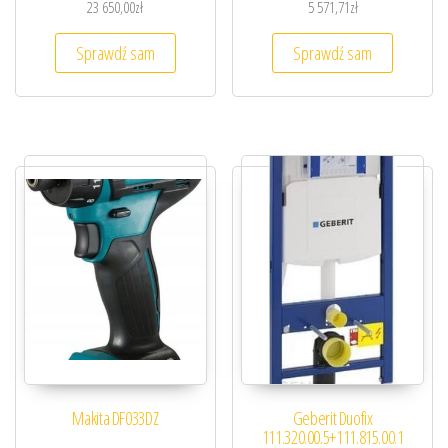
23 650,00
zł
5 571,71
zł
Sprawdź sam
Sprawdź sam
Makita DF033DZ
Geberit Duofix
111.320.00.5+111.815.00.1