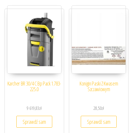
Karcher BR 30/4 C Bp Pack 1.783-
Konigin Paski Z Kwasem
225.0
Szczawiowym
9 619,83
zł
28,50
zł
Sprawdź sam
Sprawdź sam