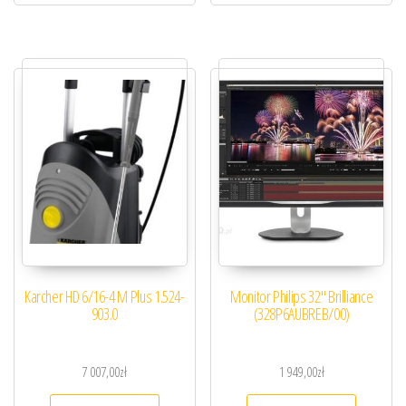
Karcher HD 6/16-4 M Plus 1.524-
Monitor Philips 32″ Brilliance
903.0
(328P6AUBREB/00)
7 007,00
zł
1 949,00
zł