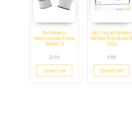
Neo Rękawice
Zarys Easycare Rękawice
Antyprzecięciowe Pokryte
Nitrylowe Bezpudrowe 
Nitrylem 10
100Szt.
22,61
zł
9,90
zł
Sprawdź sam
Sprawdź sam