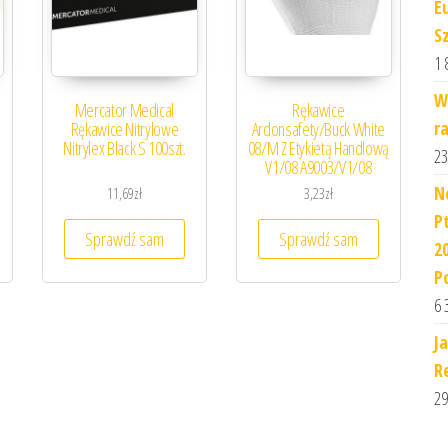
E
S
1 
W
Mercator Medical
Rękawice
r
M
Rękawice Nitrylowe
Ardonsafety/Buck White
Nitrylex Black S 100szt.
08/M Z Etykietą Handlową
23
V1/08 A9003/V1/08
N
11,69
zł
3,23
zł
P
Sprawdź sam
Sprawdź sam
2
P
6 
J
Re
29