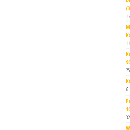
D
(
1 
M
K
11
K
9
75
K
6 
P
1
32
W