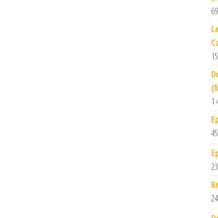
69
L
C
15
D
(
1 
E
45
E
23
B
24