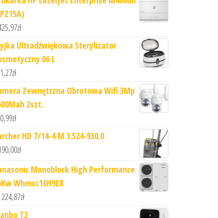
rukarka HP LaserJet Enterprise M406dn
3PZ15A)
425,97
zł
yjka Ultradźwiękowa Sterylizator
osmetyczny 06 L
1,27
zł
amera Zewnętrzna Obrotowa Wifi 3Mp
600Mah 2szt.
0,99
zł
archer HD 7/14-4 M 1.524-930.0
190,00
zł
anasonic Monoblock High Performance
6Kw Whmxc16H9E8
 224,87
zł
anbo T2