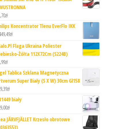
WUSTRONNA
,70
zł
hilips Koncentrator Tlenu EverFlo IKK
449,49
zł
lalo.Pl Flaga Ukraina Poliester
iebiesko-Żółta 112X72Cm (S224B)
,99
zł
igel Tablica Szklana Magnetyczna
rtverum Super Biały (S X W) 30cm Gl158
9,39
zł
R1449 biały
9,00
zł
kea JÄRVFJÄLLET Krzesło obrotowe
90363553)