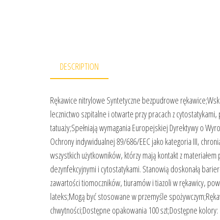
DESCRIPTION
Rękawice nitrylowe Syntetyczne bezpudrowe rękawice;Wskaz
lecznictwo szpitalne i otwarte przy pracach z cytostatykami
tatuaży;Spełniają wymagania Europejskiej Dyrektywy o Wy
Ochrony indywidualnej 89/686/EEC jako kategoria III, chron
wszystkich użytkowników, którzy mają kontakt z materiałem
dezynfekcyjnymi i cytostatykami. Stanowią doskonałą bar
zawartości tiomoczników, tiuramów i tiazoli w rękawicy, p
lateks;Mogą być stosowane w przemyśle spożywczym;Rękaw
chwytności;Dostępne opakowania 100 szt;Dostępne kolory: 