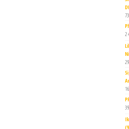
D
73
P
2 
Li
N
29
S
A
16
P
39
I
(