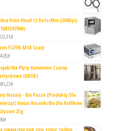
ebra Print Head 12 Dots/Mm (300Dpi)
P1083347006)
613,31
zł
lzen FLZEN-M1A Szary
4,05
zł
tojaki Na Płyty Kamienne Czarny
atryskowe (ABOK)
381,27
zł
ary Natury - Bio Pasze (Produkty Dla
wierząt) Kwiat Kocanki Bio Dla Królików
 Gryzoni 25g
06
zł
M 30MM/5M VHB GPH 110GF TAŚMA