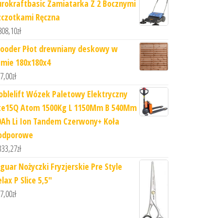
urokraftbasic Zamiatarka Z 2 Bocznymi
zczotkami Ręczna
808,10
zł
ooder Płot drewniany deskowy w
amie 180x180x4
7,00
zł
oblelift Wózek Paletowy Elektryczny
te15Q Atom 1500Kg L 1150Mm B 540Mm
0Ah Li Ion Tandem Czerwony+ Koła
odporowe
333,27
zł
aguar Nożyczki Fryzjerskie Pre Style
lax P Slice 5,5"
7,00
zł