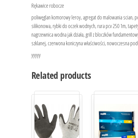
Rękawice robocze
poliwęglan komorowy leroy, agregat do malowania scian, po
silikonowa, rybki do oczek wodnych, rura pcv 250 1m, tapet
nagrzewnica wodna jak działa, grill z bloczków fundamentowy
szklanej, czerwona koniczyna właściwości, nowoczesna podł
yyyyy
Related products