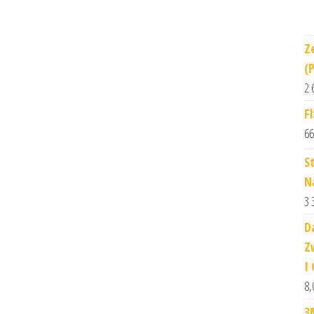
Z
(
2 
F
66
S
N
3 
D
Z
I
8,
3