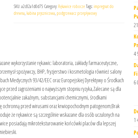
SKU:
a2c82a1d0d75
Category:
Rękawice robocze
Tags:
impregnat do
P
drewna
,
kabina prysznicowa
,
podgrzewacz przepływowy
P
21
K
P
4 
ane wykorzystanie rękawic: laboratoria, zakłady farmaceutyczne,
D
, przemysł spożywczy, BHP, fryzjerstwo i kosmetologia również salony
F
robach Medycznych 93/42/EEC oraz Europejskiej Dyrektywy o Środkach
6 
iące przed zagrożeniami o najwyższym stopniu ryzyka,Zalecane są dla
 potencjalnie zakaźnym, substancjami chemicznymi, środkami
ierę ochronną przed wirusami oraz krwiopochodnym patogenom;Brak
D
owoduje że rękawice są szczególnie wskazane dla osób uczulonych na
1 
ice posiadają mikroteksturowanie końcówki placów dla lepszej
niebieski.
P