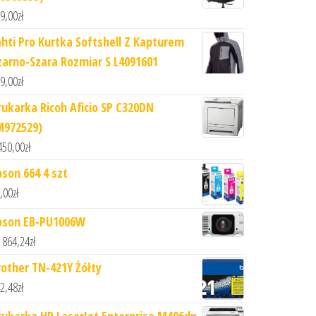
9,00
zł
ahti Pro Kurtka Softshell Z Kapturem
zarno-Szara Rozmiar S L4091601
9,00
zł
rukarka Ricoh Aficio SP C320DN
M972529)
450,00
zł
pson 664 4 szt
,00
zł
pson EB-PU1006W
 864,24
zł
rother TN-421Y Żółty
2,48
zł