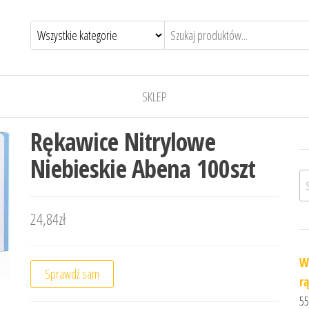
SKLEP
Rękawice Nitrylowe
Niebieskie Abena 100szt
Sz
24,84
zł
W
Sprawdź sam
r
55