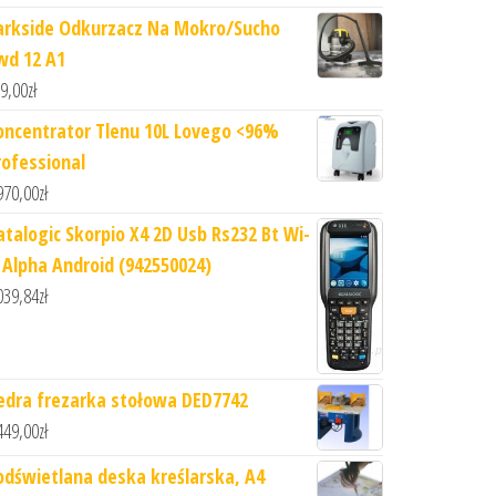
arkside Odkurzacz Na Mokro/Sucho
wd 12 A1
9,00
zł
oncentrator Tlenu 10L Lovego <96%
rofessional
970,00
zł
atalogic Skorpio X4 2D Usb Rs232 Bt Wi-
i Alpha Android (942550024)
039,84
zł
edra frezarka stołowa DED7742
449,00
zł
odświetlana deska kreślarska, A4