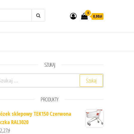
0
0,00zł
SZUKAJ
ukaj:
PRODUKTY
ózek sklepowy TEK150 Czerwona
ączka RAL3020
2,27
zł