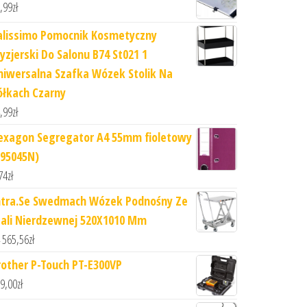
,99
zł
alissimo Pomocnik Kosmetyczny
ryzjerski Do Salonu B74 St021 1
niwersalna Szafka Wózek Stolik Na
ółkach Czarny
,99
zł
exagon Segregator A4 55mm fioletowy
295045N)
74
zł
ntra.Se Swedmach Wózek Podnośny Ze
tali Nierdzewnej 520X1010 Mm
 565,56
zł
rother P-Touch PT-E300VP
9,00
zł