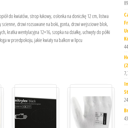
89
C
piół do kwiatów, strop łukowy, osłonka na doniczkę 12 cm, listwa
F
y scienne, drzwi rozsuwane na boki, gonta, drzwi wejsciowe blok,
U
ch, kratka wentylacyjna 12×16, szopka na działkę, uchwyty do półki
K
oga w przedpokoju, jakie kwiaty na balkon w lipcu
44
H
(
7,
I
S
24
B
43