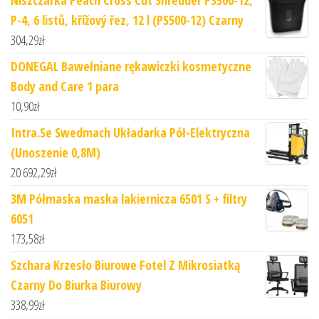
Niszczarka Peach Cross Cut Shredder PS500-12,
P-4, 6 listů, křížový řez, 12 l (PS500-12) Czarny
304,29
zł
DONEGAL Bawełniane rękawiczki kosmetyczne
Body and Care 1 para
10,90
zł
Intra.Se Swedmach Układarka Pół-Elektryczna
(Unoszenie 0,8M)
20 692,29
zł
3M Półmaska maska lakiernicza 6501 S + filtry
6051
173,58
zł
Szchara Krzesło Biurowe Fotel Z Mikrosiatką
Czarny Do Biurka Biurowy
338,99
zł