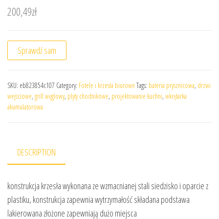
200,49
zł
Sprawdź sam
SKU:
eb823854c107
Category:
Fotele i krzesła biurowe
Tags:
bateria prysznicowa
,
drzwi
wejsciowe
,
grill węglowy
,
plyty chodnikowe
,
projektowanie kuchni
,
wkrętarka
akumulatorowa
DESCRIPTION
konstrukcja krzesła wykonana ze wzmacnianej stali siedzisko i oparcie z
plastiku, konstrukcja zapewnia wytrzymałość składana podstawa
lakierowana złożone zapewniają dużo miejsca