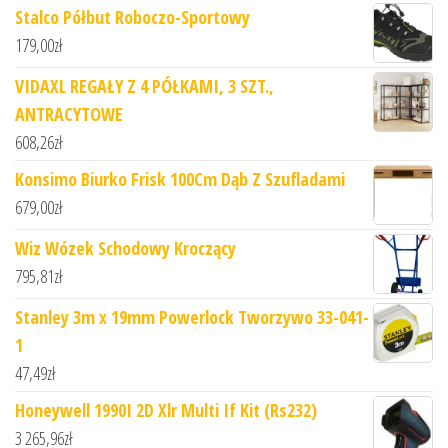
Stalco Półbut Roboczo-Sportowy
179,00
zł
VIDAXL REGAŁY Z 4 PÓŁKAMI, 3 SZT.,
ANTRACYTOWE
608,26
zł
Konsimo Biurko Frisk 100Cm Dąb Z Szufladami
679,00
zł
Wiz Wózek Schodowy Kroczący
795,81
zł
Stanley 3m x 19mm Powerlock Tworzywo 33-041-
1
47,49
zł
Honeywell 1990I 2D Xlr Multi If Kit (Rs232)
3 265,96
zł