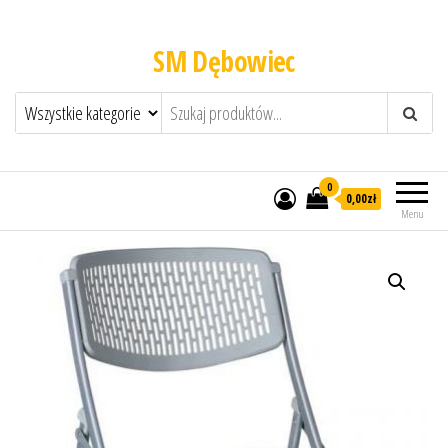
SM Dębowiec
0
0,00zł
Menu