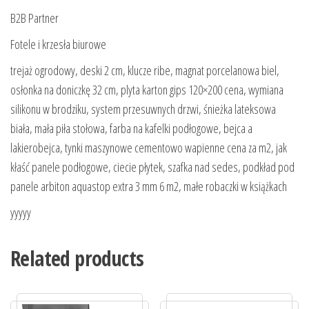
B2B Partner
Fotele i krzesła biurowe
trejaż ogrodowy, deski 2 cm, klucze ribe, magnat porcelanowa biel,
osłonka na doniczkę 32 cm, plyta karton gips 120×200 cena, wymiana
silikonu w brodziku, system przesuwnych drzwi, śnieżka lateksowa
biała, mała piła stołowa, farba na kafelki podłogowe, bejca a
lakierobejca, tynki maszynowe cementowo wapienne cena za m2, jak
kłaść panele podłogowe, ciecie płytek, szafka nad sedes, podkład pod
panele arbiton aquastop extra 3 mm 6 m2, małe robaczki w książkach
yyyyy
Related products