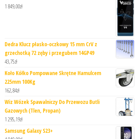
1 849,00
zł
Dedra Klucz płasko-oczkowy 15 mm CrV z
grzechotką 72 zęby i przegubem 14GP49
43,75
zł
Koło Kółko Pompowane Skrętne Hamulcem
225mm 100Kg
162,84
zł
Wiz Wózek Spawalniczy Do Przewozu Butli
Gazowych (Tlen, Propan)
1 295,19
zł
Samsung Galaxy S23+