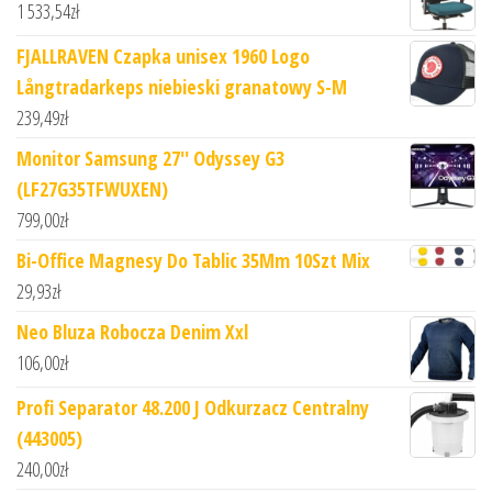
1 533,54
zł
FJALLRAVEN Czapka unisex 1960 Logo
Långtradarkeps niebieski granatowy S-M
239,49
zł
Monitor Samsung 27'' Odyssey G3
(LF27G35TFWUXEN)
799,00
zł
Bi-Office Magnesy Do Tablic 35Mm 10Szt Mix
29,93
zł
Neo Bluza Robocza Denim Xxl
106,00
zł
Profi Separator 48.200 J Odkurzacz Centralny
(443005)
240,00
zł