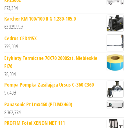
873,30
zł
Karcher KM 100/100 R G 1.280-105.0
63 329,99
zł
Cedrus CED415X
759,00
zł
Etykiety Termiczne 70X70 2000Szt. Niebieskie
Fi76
78,00
zł
Pompa Pompka Zasilająca Ursus C-360 C360
97,40
zł
Panasonic Pt Lmx460 (PTLMX460)
8 362,77
zł
PROFIM Fotel XENON NET 111