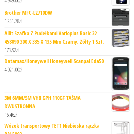
4 949,00
zł
Brother MFC-L2710DW
1 251,78
zł
Allit Szafka Z Pudełkami Varioplus Basic 32
458090 300 X 335 X 135 Mm Czarny, Żółty 1 Szt.
173,92
zł
Datamax/Honeywell Honeywell Scanpal Eda50
4 021,00
zł
3M 6MM/5M VHB GPH 110GF TAŚMA
DWUSTRONNA
16,46
zł
Wózek transportowy TET1 Niebieska rączka
RAL5002