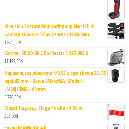
Hikvision Zestaw Monitoringu Ip Nvr 1Tb 4
Kamery Tubowe 4Mpx Czarne (34036806)
1 849,00
zł
Karcher BD 50/60 C Ep Classic 1.127-002.0
11 199,00
zł
Najjaśniejszy obiektyw f/0,85 z ogniskową 25, 35
bądź 65 mm - Kowa LMxxxMA, Model -
LM60JS5MA - 60 mm
6 770,00
zł
Maszt flagowy- Flaga Polska - 6,50 m
203,00
zł
Epson 664 Multipack