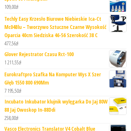
109,00
zł
Techly Easy Krzesło Biurowe Niebieskie Ica-Ct
Mc04Blu – Tworzywo Sztuczne Czarne Wysokość
Oparcia 40cm Siedziska 46-56 Szerokość 38 C
477,56
zł
Glover Rejestrator Czasu Rct-100
1 211,55
zł
Eurokraftpro Szafka Na Komputer Wys X Szer
Głęb 1550 800 690Mm
7 195,50
zł
Incubato Inkubator klujnik wylęgarka Do Jaj 80W
88 Jaj Owoskop In-88Ddi
258,00
zł
Vasco Electronics Translator V4 Cobalt Blue