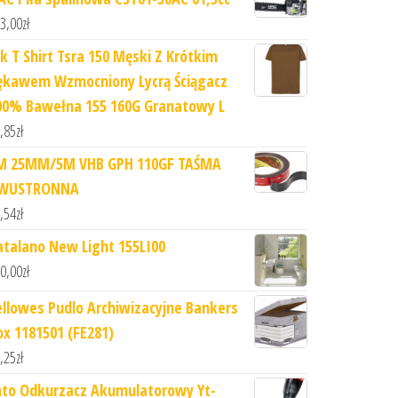
3,00
zł
hk T Shirt Tsra 150 Męski Z Krótkim
ękawem Wzmocniony Lycrą Ściągacz
00% Bawełna 155 160G Granatowy L
,85
zł
M 25MM/5M VHB GPH 110GF TAŚMA
WUSTRONNA
,54
zł
atalano New Light 155LI00
0,00
zł
ellowes Pudlo Archiwizacyjne Bankers
ox 1181501 (FE281)
,25
zł
ato Odkurzacz Akumulatorowy Yt-