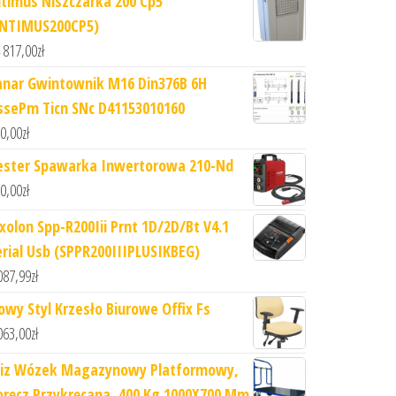
ntimus Niszczarka 200 Cp5
INTIMUS200CP5)
 817,00
zł
anar Gwintownik M16 Din376B 6H
ssePm Ticn SNc D41153010160
0,00
zł
ester Spawarka Inwertorowa 210-Nd
0,00
zł
ixolon Spp-R200Iii Prnt 1D/2D/Bt V4.1
erial Usb (SPPR200IIIPLUSIKBEG)
087,99
zł
owy Styl Krzesło Biurowe Offix Fs
063,00
zł
iz Wózek Magazynowy Platformowy,
oręcz Przykręcana, 400 Kg 1000X700 Mm