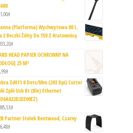
5680
1,00
zł
anna (Platforma) Wychwytowa 80 L.
a 2 Beczki Żółty Do 150 Z Kratownicą
033,20
zł
ARD HEAD PAPIER OCHRONNY NA
ODŁOGĘ 25 M²
,99
zł
ebra Zd611 8 Dots/Mm (203 Dpi) Cutter
lii Zplii Usb Bt (Ble) Ethernet
ZD6A022D2EE00EZ)
885,53
zł
2B Partner Stołek Bentwood, Czarny
6,48
zł