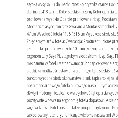
szybka wysyłka 1 3 dni Techniczne: Kolorystyka czarny Tkani
tkanina BL418 czarna Kolor siedziska czarny Kolor oparcia c
profilowane wysokie Oparcie profilowane nbsp; Podstawa
Mechanizm asynchroniczny Gwarancja Montaż samodzielny ła
47 cm Wysokość fotela 119 5 131 5 cm Wysokość siedziska
Zdjęcie wymiarów fotela: Gwarancja: Producent Unique przewi
jest bardzo prosty trwa około 10 minut Zerknij na instrukcję
ergonomiczny Saga Plus z grubym siedziskiem nbsp; Saga P
mechanizm W fotelu zastosowano: grubo tapicerowane ergon
siedziska możliwość ustawienia ujemnego kąta siedziska Sag
bardzo wygodne siedzisko warstwa pianki tapicerskiej na si
nbsp;standardowego fotela biurowego nbsp; Dużym atutem 
dźwigni możemy niezależnie wyregulować kąt oparcia wysuw 
pozytywnie wpływa na ergonomię fotela dopasowuje się d
zagłówek także Fotel posiada także podporę lędźwiową Pro
tapicerowany fotel ergonomiczny z wieloma nastawami W of