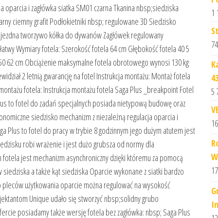
na oparcia i zagłówka siatka SM01 czarna Tkanina nbsp;siedziska
1 
zarny ciemny grafit Podłokietniki nbsp; regulowane 3D Siedzisko
S
 jezdna tworzywo kółka do dywanów Zagłówek regulowany
74
twy Wymiary fotela: Szerokość fotela 64 cm Głębokość fotela 40 5
 50 62 cm Obciążenie maksymalne fotela obrotowego wynosi 130 kg
K
dział 2 letnią gwarancję na fotel Instrukcja montażu: Montaż fotela
4
 montażu fotela: Instrukcja montażu fotela Saga Plus _breakpoint Fotel
5 
lus to fotel do zadań specjalnych posiada nietypową budowę oraz
V
omiczne siedzisko mechanizm z niezależną regulacja oparcia i
16
a Plus to fotel do pracy w trybie 8 godzinnym jego dużym atutem jest
R
edzisku robi wrażenie i jest dużo grubsza od normy dla
W
fotela jest mechanizm asynchroniczny dzięki któremu za pomocą
17
siedziska a także kąt siedziska Oparcie wykonane z siatki bardzo
o pleców użytkowania oparcie można regulować na wysokość
G
jektantom Unique udało się stworzyć nbsp;solidny grubo
I
ercie posiadamy także wersję fotela bez zagłówka: nbsp; Saga Plus