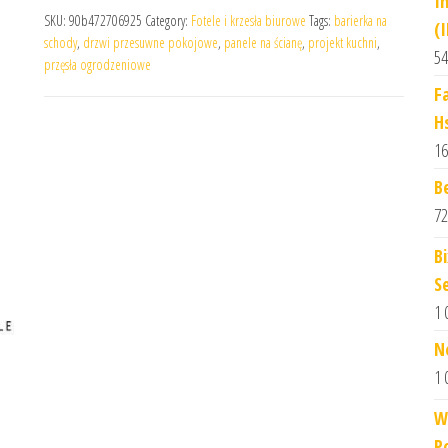
I
SKU:
90b472706925
Category:
Fotele i krzesła biurowe
Tags:
barierka na
(
schody
,
drzwi przesuwne pokojowe
,
panele na ścianę
,
projekt kuchni
,
54
przęsła ogrodzeniowe
F
H
16
B
72
B
S
1 
N
1 
W
P