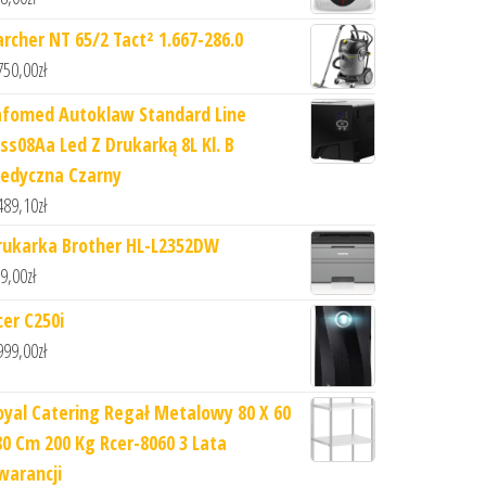
archer NT 65/2 Tact² 1.667-286.0
750,00
zł
afomed Autoklaw Standard Line
fss08Aa Led Z Drukarką 8L Kl. B
edyczna Czarny
489,10
zł
rukarka Brother HL-L2352DW
9,00
zł
cer C250i
999,00
zł
oyal Catering Regał Metalowy 80 X 60
80 Cm 200 Kg Rcer-8060 3 Lata
warancji