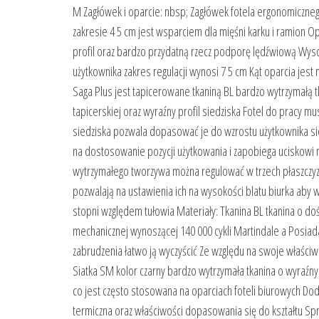
M Zagłówek i oparcie: nbsp; Zagłówek fotela ergonomiczneg
zakresie 4 5 cm jest wsparciem dla mięśni karku i ramion 
profil oraz bardzo przydatną rzecz podporę lędźwiową Wys
użytkownika zakres regulacji wynosi 7 5 cm Kąt oparcia jes
Saga Plus jest tapicerowane tkaniną BL bardzo wytrzymałą tk
tapicerskiej oraz wyraźny profil siedziska Fotel do pracy 
siedziska pozwala dopasować je do wzrostu użytkownika sie
na dostosowanie pozycji użytkowania i zapobiega uciskowi n
wytrzymałego tworzywa można regulować w trzech płaszczyzn
pozwalają na ustawienia ich na wysokości blatu biurka aby 
stopni względem tułowia Materiały: Tkanina BL tkanina o d
mechanicznej wynoszącej 140 000 cykli Martindale a Posiad
zabrudzenia łatwo ją wyczyścić Ze względu na swoje właściw
Siatka SM kolor czarny bardzo wytrzymała tkanina o wyraźny
co jest często stosowana na oparciach foteli biurowych D
termiczna oraz właściwości dopasowania się do kształtu Sp