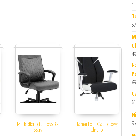
1 
T
57
M
U
49
H
P
69
C
61
N
95
Markadler Fotel Boss 3.2
Halmar Fotel Gabinetowy
Szary
Chrono
N