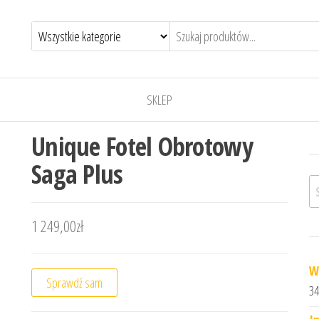
SKLEP
Unique Fotel Obrotowy
Saga Plus
Sz
1 249,00
zł
W
Sprawdź sam
34