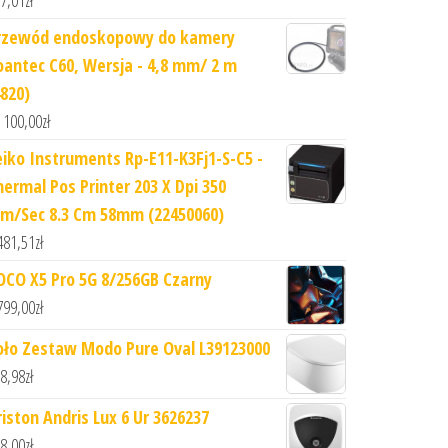
7,01
zł
rzewód endoskopowy do kamery
oantec C60, Wersja - 4,8 mm/ 2 m
4820)
 100,00
zł
eiko Instruments Rp-E11-K3Fj1-S-C5 -
hermal Pos Printer 203 X Dpi 350
m/Sec 8.3 Cm 58mm (22450060)
481,51
zł
OCO X5 Pro 5G 8/256GB Czarny
799,00
zł
oło Zestaw Modo Pure Oval L39123000
8,98
zł
riston Andris Lux 6 Ur 3626237
8,00
zł