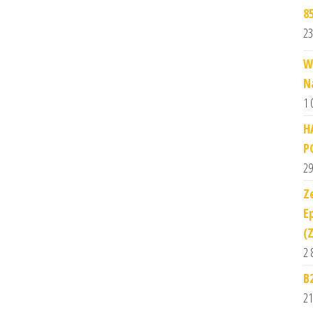
8
23
W
N
1 
H
P
29
Z
Ep
(
2 
B
21