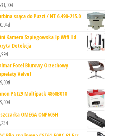
531,00
zł
urbina ssąca do Puzzi / NT 6.490-215.0
0,94
zł
ini Kamera Szpiegowska Ip Wifi Hd
kryta Detekcja
,99
zł
almar Fotel Biurowy Orzechowy
opielaty Velvet
9,00
zł
anon PGI29 Multipack 4868B018
9,00
zł
iszczarka OMEGA ONP605H
,23
zł
AC Piła spalinowa CST61-50AC 61,5cc