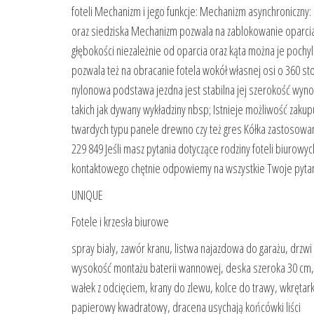
foteli Mechanizm i jego funkcje: Mechanizm asynchroniczny:
oraz siedziska Mechanizm pozwala na zablokowanie oparcia
głębokości niezależnie od oparcia oraz kąta można je poch
pozwala też na obracanie fotela wokół własnej osi o 360 st
nylonowa podstawa jezdna jest stabilna jej szerokość wyno
takich jak dywany wykładziny nbsp; Istnieje możliwość zaku
twardych typu panele drewno czy też gres Kółka zastosow
229 849 Jeśli masz pytania dotyczące rodziny foteli biurowy
kontaktowego chętnie odpowiemy na wszystkie Twoje pyta
UNIQUE
Fotele i krzesła biurowe
spray bialy, zawór kranu, listwa najazdowa do garażu, drzw
wysokość montażu baterii wannowej, deska szeroka 30 cm, 
wałek z odcięciem, krany do zlewu, kolce do trawy, wkrętarka
papierowy kwadratowy, dracena usychają końcówki liści