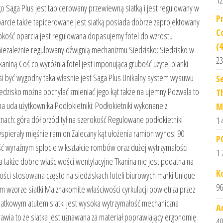
12
o Saga Plus jest tapicerowany przewiewną siatką i jest regulowany w
P
Oparcie także tapicerowane jest siatką posiada dobrze zaprojektowany
C
okość oparcia jest regulowana dopasujemy fotel do wzrostu
(
t niezależnie regulowany dźwignią mechanizmu Siedzisko: Siedzisko w
23
aniną Coś co wyróżnia fotel jest imponująca grubość użytej pianki
musi być wygodny taka własnie jest Saga Plus Unikalny system wysuwu
S
dzisko można pochylać zmieniać jego kąt także na ujemny Pozwala to
T
a uda użytkownika Podłokietniki: Podłokietniki wykonane z
M
ach: góra dół przód tył na szerokość Regulowane podłokietniki
1 
wspierały mięśnie ramion Zalecany kąt ułożenia ramion wynosi 90
P
ość wyraźnym splocie w kształcie rombów oraz dużej wytrzymałości
1 
a także dobre właściwości wentylacyjne Tkanina nie jest podatna na
K
ości stosowana często na siedziskach foteli biurowych marki Unique
96
m wzorze siatki Ma znakomite właściwości cyrkulacji powietrza przez
odatkowym atutem siatki jest wysoka wytrzymałość mechaniczna
A
rawia to że siatka jest uznawana za materiał poprawiający ergonomię
40