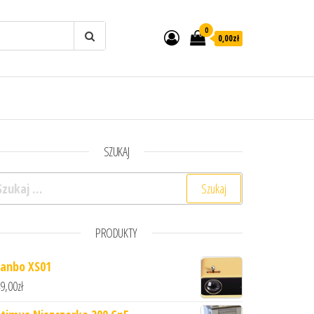
0
0,00zł
SZUKAJ
ukaj:
PRODUKTY
anbo XS01
9,00
zł