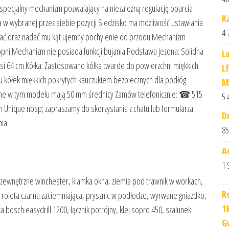
 specjalny mechanizm pozwalający na niezależną regulację oparcia
K
 w wybranej przez siebie pozycji Siedzisko ma możliwość ustawiania
4 
ylać oraz nadać mu kąt ujemny pochylenie do przodu Mechanizm
opni Mechanizm nie posiada funkcji bujania Podstawa jezdna: Solidna
L
si 64 cm Kółka: Zastosowano kółka twarde do powierzchni miękkich
L
pu kółek miękkich pokrytych kauczukiem bezpiecznych dla podłóg
M
ane w tym modelu mają 50 mm średnicy Zamów telefonicznie: ☎ 515
5 
ch Unique nbsp; zapraszamy do skorzystania z chatu lub formularza
D
nia
85
A
1 
i zewnętrzne winchester, klamka okna, ziemia pod trawnik w workach,
R
roleta czarna zaciemniająca, prysznic w podłodze, wyrwane gniazdko,
1
 bosch easydrill 1200, łącznik potrójny, klej sopro 450, szalunek
G