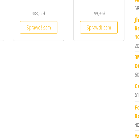
58
388,99
zł
599,99
zł
J
Sprawdź sam
Sprawdź sam
R
1
20
3
D
60
C
61
F
B
40
Y