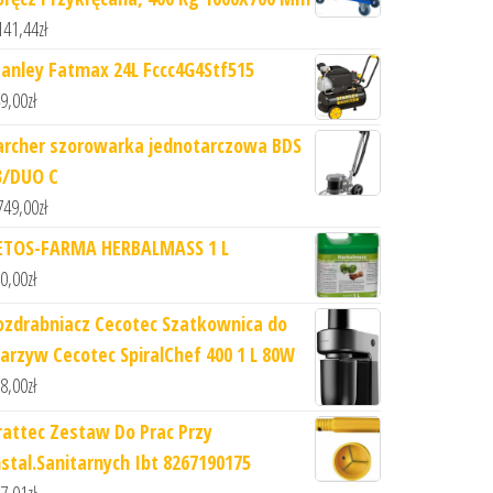
141,44
zł
tanley Fatmax 24L Fccc4G4Stf515
9,00
zł
archer szorowarka jednotarczowa BDS
3/DUO C
749,00
zł
ETOS-FARMA HERBALMASS 1 L
0,00
zł
ozdrabniacz Cecotec Szatkownica do
arzyw Cecotec SpiralChef 400 1 L 80W
8,00
zł
rattec Zestaw Do Prac Przy
nstal.Sanitarnych Ibt 8267190175