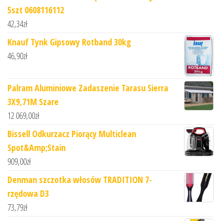
5szt 0608116112
42,34
zł
Knauf Tynk Gipsowy Rotband 30kg
46,90
zł
Palram Aluminiowe Zadaszenie Tarasu Sierra
3X9,71M Szare
12 069,00
zł
Bissell Odkurzacz Piorący Multiclean
Spot&Amp;Stain
909,00
zł
Denman szczotka włosów TRADITION 7-
rzędowa D3
73,79
zł