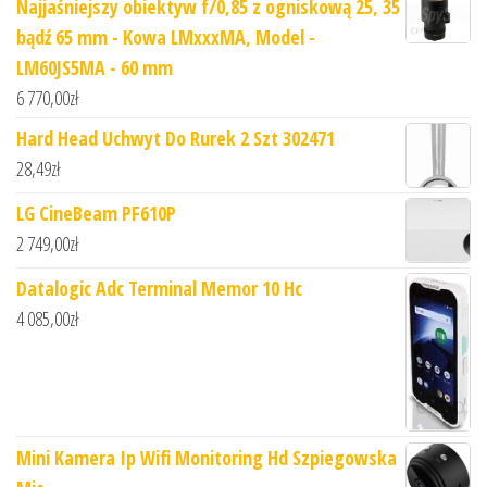
Najjaśniejszy obiektyw f/0,85 z ogniskową 25, 35
bądź 65 mm - Kowa LMxxxMA, Model -
LM60JS5MA - 60 mm
6 770,00
zł
Hard Head Uchwyt Do Rurek 2 Szt 302471
28,49
zł
LG CineBeam PF610P
2 749,00
zł
Datalogic Adc Terminal Memor 10 Hc
4 085,00
zł
Mini Kamera Ip Wifi Monitoring Hd Szpiegowska