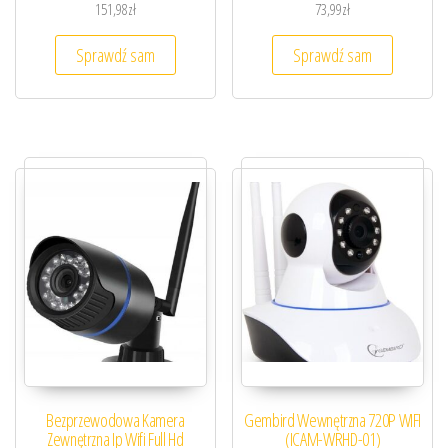
151,98
zł
73,99
zł
Sprawdź sam
Sprawdź sam
Bezprzewodowa Kamera
Gembird Wewnętrzna 720P WIFI
Zewnętrzna Ip Wifi Full Hd
(ICAM-WRHD-01)