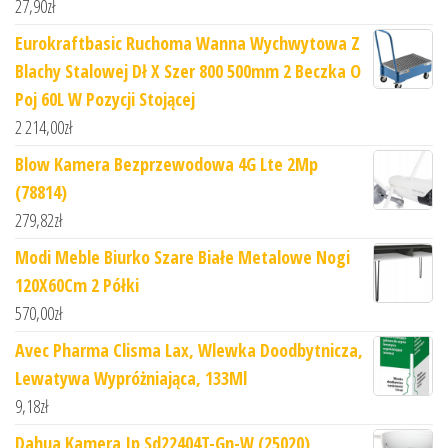
27,90
zł
Eurokraftbasic Ruchoma Wanna Wychwytowa Z
Blachy Stalowej Dł X Szer 800 500mm 2 Beczka O
Poj 60L W Pozycji Stojącej
2 214,00
zł
Blow Kamera Bezprzewodowa 4G Lte 2Mp
(78814)
279,82
zł
Modi Meble Biurko Szare Białe Metalowe Nogi
120X60Cm 2 Półki
570,00
zł
Avec Pharma Clisma Lax, Wlewka Doodbytnicza,
Lewatywa Wypróżniająca, 133Ml
9,18
zł
Dahua Kamera Ip Sd22404T-Gn-W (25020)