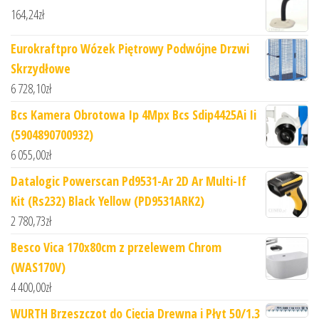
164,24
zł
Eurokraftpro Wózek Piętrowy Podwójne Drzwi
Skrzydłowe
6 728,10
zł
Bcs Kamera Obrotowa Ip 4Mpx Bcs Sdip4425Ai Ii
(5904890700932)
6 055,00
zł
Datalogic Powerscan Pd9531-Ar 2D Ar Multi-If
Kit (Rs232) Black Yellow (PD9531ARK2)
2 780,73
zł
Besco Vica 170x80cm z przelewem Chrom
(WAS170V)
4 400,00
zł
WURTH Brzeszczot do Cięcia Drewna i Płyt 50/1.3