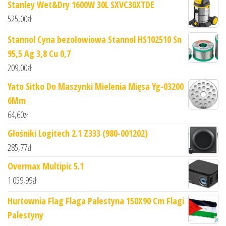
Stanley Wet&Dry 1600W 30L SXVC30XTDE
525,00
zł
Stannol Cyna bezołowiowa Stannol HS102510 Sn
95,5 Ag 3,8 Cu 0,7
209,00
zł
Yato Sitko Do Maszynki Mielenia Mięsa Yg-03200
6Mm
64,60
zł
Głośniki Logitech 2.1 Z333 (980-001202)
285,77
zł
Overmax Multipic 5.1
1 059,99
zł
Hurtownia Flag Flaga Palestyna 150X90 Cm Flagi
Palestyny