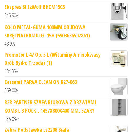
Ekspres BlitzWolf BHCM1503
846,90
zł
KOŁO METAL-GUMA 100MM OBUDOWA
SKRĘTNA+HAMULEC 15H (5903636502861)
48,97
zł
Promotor L 47 Op. 5 L (Witaminy Aminokwasy
Drób Bydło Trzoda) (1)
184,35
zł
Cersanit PARVA CLEAN ON K27-063
569,00
zł
B2B PARTNER SZAFA BIUROWA Z DRZWIAMI
KOMBI, 3 PÓŁKI, 1497X800X400 MM, SZARY
936,03
zł
Zebra Podstawka Ls2208 Biała