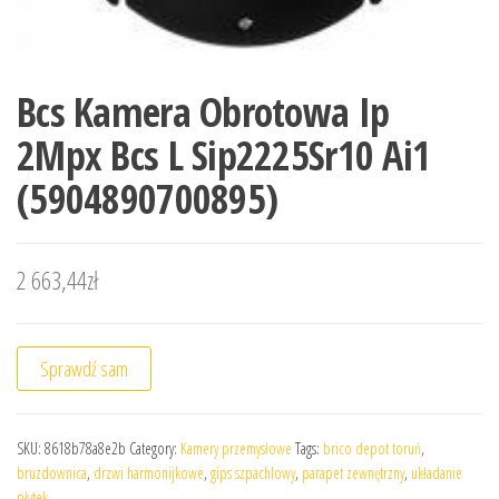
Bcs Kamera Obrotowa Ip
2Mpx Bcs L Sip2225Sr10 Ai1
(5904890700895)
2 663,44
zł
Sprawdź sam
SKU:
8618b78a8e2b
Category:
Kamery przemysłowe
Tags:
brico depot toruń
,
bruzdownica
,
drzwi harmonijkowe
,
gips szpachlowy
,
parapet zewnętrzny
,
układanie
płytek