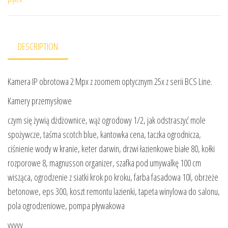
DESCRIPTION
Kamera IP obrotowa 2 Mpx z zoomem optycznym 25x z serii BCS Line.
Kamery przemysłowe
czym się żywią dżdżownice, wąż ogrodowy 1/2, jak odstraszyć mole
spożywcze, taśma scotch blue, kantowka cena, taczka ogrodnicza,
ciśnienie wody w kranie, keter darwin, drzwi łazienkowe białe 80, kołki
rozporowe 8, magnusson organizer, szafka pod umywalkę 100 cm
wisząca, ogrodzenie z siatki krok po kroku, farba fasadowa 10l, obrzeże
betonowe, eps 300, koszt remontu lazienki, tapeta winylowa do salonu,
pola ogrodzeniowe, pompa pływakowa
yyyyy