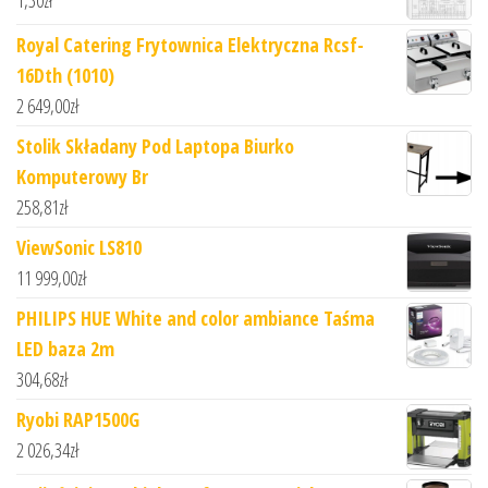
1,30
zł
Royal Catering Frytownica Elektryczna Rcsf-
16Dth (1010)
2 649,00
zł
Stolik Składany Pod Laptopa Biurko
Komputerowy Br
258,81
zł
ViewSonic LS810
11 999,00
zł
PHILIPS HUE White and color ambiance Taśma
LED baza 2m
304,68
zł
Ryobi RAP1500G
2 026,34
zł