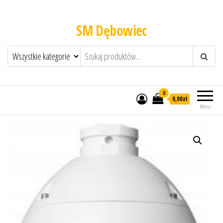
SM Dębowiec
0
0,00zł
Menu