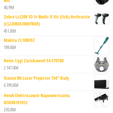
Mic
40,99
zł
Zebra Ls2208 1D Sr Multi-If Kit (Usb) Anthracite
(LS2208SR20007RUR)
451,00
zł
Makita CL108FDZ
189,00
zł
Rems Cęgi ZaciskoweV 54 570780
2 147,00
zł
Xiaomi Mi Laser Projector 150" Biały
6 399,00
zł
Hendi Elektrozawór Napowietrzania
KOD88101012
230,00
zł